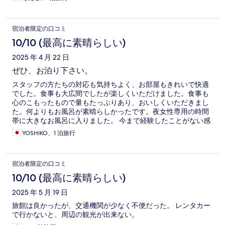
ました。
宿泊者限定の口コミ
10/10 (最高に素晴らしい)
2025 年 4 月 22 日
ぜひ、お泊り下さい。
スタッフの方たちの対応も気持ちよく、お部屋もきれいで快適
でした。食事も大広間でしたが楽しくいただけました。食事も
心のこもったもので量もたっぷりあり、おいしくいただきまし
た。何よりもお風呂が素晴らしかったです。夜女性専用の時間
帯に大きなお風呂に入りました。 今まで経験したことがない感
動でした。 死ぬまでにもう一度行きたいと思っています。 この
YOSHIKO、1 泊旅行
宿に泊まるだけでも旅行した値打ちがありました。
宿泊者限定の口コミ
10/10 (最高に素晴らしい)
2025 年 5 月 19 日
旅館は良かったが、交通機関が少なく不便だった。 レンタカー
で行かないと、周辺の観光が出来ない。