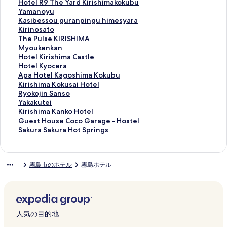
i
t
a
m
o
k
i
i
n
u
H
Hotel R9 The Yard Kirishimakokubu
s
o
M
a
n
a
n
s
c
m
o
Y
Yamanoyu
h
R
i
O
t
n
o
h
o
o
t
a
K
Kasibessou guranpingu himesyara
i
a
y
n
p
o
R
i
c
t
e
m
a
K
Kirinosato
m
m
a
s
e
O
e
m
o
o
l
a
s
i
T
The Pulse KIRISHIMA
a
u
m
e
t
n
s
a
s
a
R
n
i
r
h
M
Myoukenkan
H
n
a
n
r
s
o
M
u
n
9
o
b
i
e
y
H
Hotel Kirishima Castle
i
e
H
O
e
e
r
o
m
k
T
y
e
n
P
o
o
H
Hotel Kyocera
l
O
o
y
の
n
t
m
u
i
h
u
s
o
u
u
t
o
A
Apa Hotel Kagoshima Kokubu
l
n
t
a
ペ
の
s
i
の
y
e
の
s
s
l
k
e
t
p
K
Kirishima Kokusai Hotel
s
s
e
d
ー
ペ
K
j
ペ
o
Y
ペ
o
a
s
e
l
e
a
i
R
Ryokojin Sanso
の
e
l
o
ジ
ー
A
i
ー
h
a
ー
u
t
e
n
K
l
H
r
y
Y
Yakakutei
ペ
n
の
H
を
ジ
I
d
ジ
i
r
ジ
g
o
K
k
i
K
o
i
o
a
K
Kirishima Kanko Hotel
ー
の
ペ
a
開
を
K
a
を
m
d
を
u
の
I
a
r
y
t
s
k
k
i
G
Guest House Coco Garage - Hostel
ジ
ペ
ー
n
く
開
i
n
開
e
K
開
r
ペ
R
n
i
o
e
h
o
a
r
u
S
Sakura Sakura Hot Springs
を
ー
ジ
a
リ
く
r
i
く
の
i
く
a
ー
I
の
s
c
l
i
j
k
i
e
a
開
ジ
を
M
ン
リ
i
S
リ
ペ
r
リ
n
ジ
S
ペ
h
e
K
m
i
u
s
s
k
く
を
開
i
ク
ン
s
e
ン
ー
i
ン
p
を
H
ー
i
r
a
a
n
t
h
t
u
霧島市のホテル
霧島ホテル
リ
開
く
z
ク
h
i
ク
ジ
s
ク
i
開
I
ジ
m
a
g
K
S
e
i
H
r
ン
く
リ
u
i
r
を
h
n
く
M
を
a
の
o
o
a
i
m
o
a
ク
リ
ン
k
m
y
開
i
g
リ
A
開
C
ペ
s
k
n
の
a
u
S
ン
ク
i
a
u
く
m
u
ン
の
く
a
ー
h
u
s
ペ
K
s
a
ク
の
の
s
リ
a
h
ク
ペ
リ
s
ジ
i
s
o
ー
a
e
k
ペ
ペ
o
ン
k
i
ー
ン
t
を
m
a
の
ジ
n
C
u
人気の目的地
ー
ー
の
ク
o
m
ジ
ク
l
開
a
i
ペ
を
k
o
r