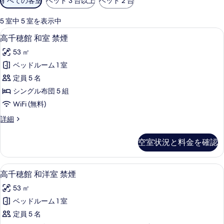
すべての客室
ベッド 3 台以上
ベッド 2 台
用
可
5 室中 5 室を表示中
能
セーフティボックス (室内)、WiFi (
高
3
高千穂館 和室 禁煙
な
千
客
53 ㎡
穂
室
ベッドルーム 1 室
館
の
定員 5 名
和
絞
シングル布団 5 組
り
室
WiFi (無料)
込
禁
み
高
詳細
煙
千
条
の
穂
件
空室状況と料金を確認
館
す
和
べ
室
高千穂館 和洋室 禁煙 | セーフティボック
高
3
禁
高千穂館 和洋室 禁煙
て
千
煙
の
53 ㎡
の
穂
詳
写
ベッドルーム 1 室
館
細
真
定員 5 名
和