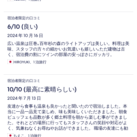
宿泊者限定の口コミ
6/10 (良い)
2024 年 10 月 16 日
広い温泉は圧巻｡百年杉の森のライトアップは美しい。料理は美
味、スタッフの方々の細かいお気遣いも嬉しい｡ただ建物は古
く、宿泊費の割にツインの部屋の安っぽさにガッカリ。
HIROYUKI、1 泊旅行
宿泊者限定の口コミ
10/10 (最高に素晴らしい)
2024 年 7 月 13 日
友達から食事も温泉も良かったと聞いたので宿泊しました。本
当に一品一品見て楽しめ、味も美味しくいただきました。朝食
ビュッフェも品数が多く郷土料理を朝から楽しむ事ができまし
た。それとどの場所に行ってもスタッフさんの笑顔や対応がよ
く、気兼ねなくお尋ねやお話ができました。 職場の友達にも勧
めました。次回は寒い時期に行こうと思います。有難うござい
ちえこ、1 泊旅行