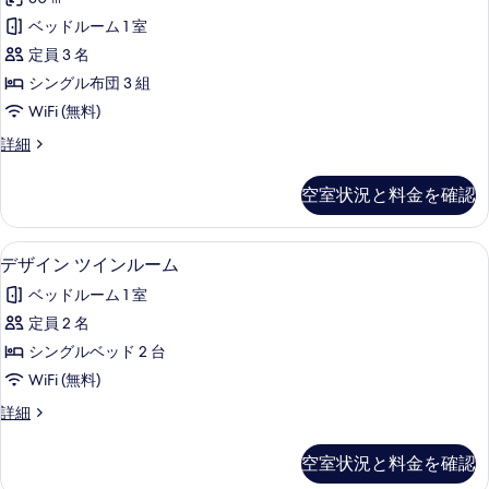
煙
ー
和
ム
の
ベッドルーム 1 室
室
禁
す
定員 3 名
煙
禁
の
べ
シングル布団 3 組
煙
詳
て
WiFi (無料)
細
の
の
東
詳細
す
館
写
べ
和
空室状況と料金を確認
真
室
て
禁
を
の
煙
デザイン ツインルーム | セーフティボッ
デ
表
3
の
デザイン ツインルーム
写
ザ
詳
示
真
ベッドルーム 1 室
細
イ
す
を
定員 2 名
ン
る
表
シングルベッド 2 台
ツ
示
WiFi (無料)
イ
す
デ
詳細
ン
ザ
る
ル
イ
空室状況と料金を確認
ン
ー