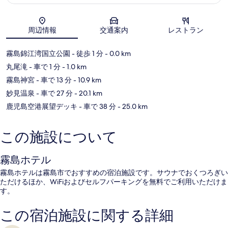
地図
周辺情報
交通案内
レストラン
霧島錦江湾国立公園
- 徒歩 1 分
- 0.0 km
丸尾滝
- 車で 1 分
- 1.0 km
霧島神宮
- 車で 13 分
- 10.9 km
妙見温泉
- 車で 27 分
- 20.1 km
鹿児島空港展望デッキ
- 車で 38 分
- 25.0 km
この施設について
霧島ホテル
霧島ホテルは霧島市でおすすめの宿泊施設です。サウナでおくつろぎい
ただけるほか、WiFiおよびセルフパーキングを無料でご利用いただけま
す。
この宿泊施設に関する詳細