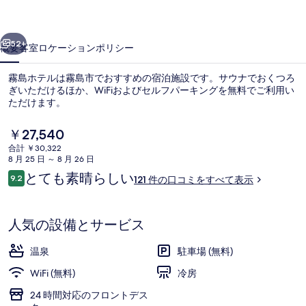
写
前へ
次へ
真
52+
概要
客室
ロケーション
ポリシー
ギ
霧島ホテルは霧島市でおすすめの宿泊施設です。サウナでおくつろ
ャ
ぎいただけるほか、WiFiおよびセルフパーキングを無料でご利用い
ただけます。
ラ
リ
現
￥27,540
在
ー
合計 ￥30,322
の
8 月 25 日 ～ 8 月 26 日
料
口
とても素晴らしい
9.2
121 件の口コミをすべて表示
金
10段階中9.2
コ
温泉
は
ミ
￥27,540
で
人気の設備とサービス
す
温泉
駐車場 (無料)
WiFi (無料)
冷房
24 時間対応のフロントデス