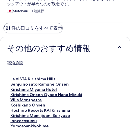
ックアウトが早めなのが残念です。
Motoharu、1 泊旅行
121 件の口コミをすべて表示
その他のおすすめ情報
宿泊施設
L
La VISTA Kirishima Hills
a
S
Senju no sato Ramune Onsen
V
e
K
Kirishima Miyama Hotel
I
n
i
K
Kirishima Onsen Oyado Hana Mizuki
S
j
r
i
V
Villa Montpetre
T
u
i
r
i
K
Koshikano Onsen
A
n
s
i
l
o
H
Hoshino Resorts KAI Kirishima
K
o
h
s
l
s
o
K
Kirishima Momijidani Seiryuso
i
s
i
h
a
h
s
i
I
Inncocosumu
r
a
m
i
M
i
h
r
n
Y
Yumotoankiyohime