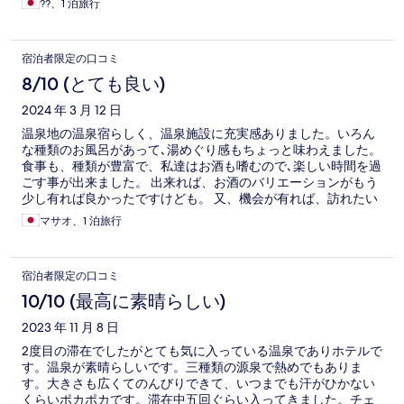
??、1 泊旅行
宿泊者限定の口コミ
8/10 (とても良い)
2024 年 3 月 12 日
温泉地の温泉宿らしく、温泉施設に充実感ありました。いろん
な種類のお風呂があって､湯めぐり感もちょっと味わえました。
食事も、種類が豊富で、私達はお酒も嗜むので､楽しい時間を過
ごす事が出来ました。 出来れば、お酒のバリエーションがもう
少し有れば良かったですけども。 又、機会が有れば、訪れたい
です。
マサオ、1 泊旅行
宿泊者限定の口コミ
10/10 (最高に素晴らしい)
2023 年 11 月 8 日
2度目の滞在でしたがとても気に入っている温泉でありホテルで
す。温泉が素晴らしいです。三種類の源泉で熱めでもありま
す。大きさも広くてのんびりできて、いつまでも汗がひかない
くらいポカポカです。滞在中五回ぐらい入ってきました。チェ