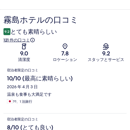
霧島ホテルの口コミ
口
コ
とても素晴らしい
9.2
ミ
121 件の口コミ
9.0
7.8
9.2
清潔度
ロケーション
スタッフとサービス
口
宿泊者限定の口コミ
コ
10/10 (最高に素晴らしい)
ミ
2026 年 4 月 3 日
温泉も食事も大満足です
??、1 泊旅行
宿泊者限定の口コミ
8/10 (とても良い)