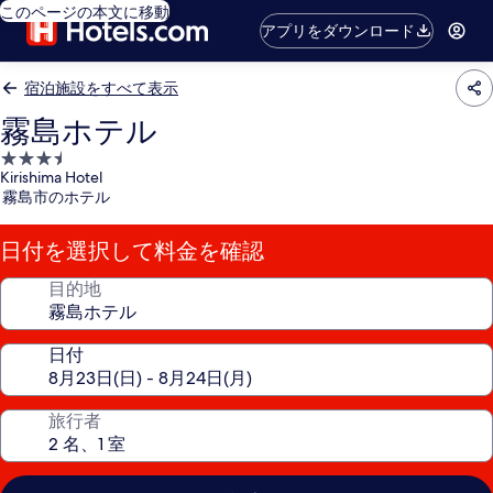
このページの本文に移動
アプリをダウンロード
宿泊施設をすべて表示
霧島ホテル
3.5
Kirishima Hotel
つ
霧島市のホテル
星
宿
日付を選択して料金を確認
泊
施
目的地
設
日付
旅行者