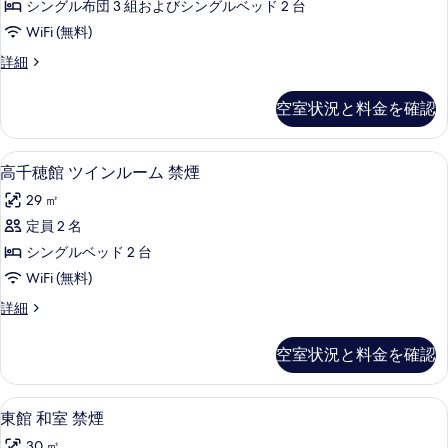
を
シングル布団 3 組およびシングルベッド 2 台
洋
表
WiFi (無料)
室
示
高
詳細
禁
千
す
煙
穂
空室状況と料金を確認
る
館
の
和
す
洋
高千穂館 ツインルーム 禁煙 | セーフテ
高
2
室
高千穂館 ツインルーム 禁煙
べ
千
禁
て
29 ㎡
煙
穂
の
の
定員 2 名
館
詳
写
シングルベッド 2 台
細
ツ
真
WiFi (無料)
イ
を
高
詳細
ン
千
表
ル
穂
空室状況と料金を確認
示
館
ー
ツ
す
ム
イ
東館 和室 禁煙 | セーフティボックス (
東
る
3
ン
東館 和室 禁煙
禁
館
ル
30 ㎡