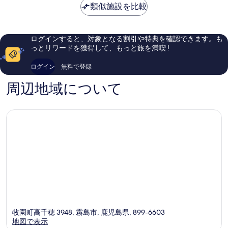
金
類似施設を比較
に
も
は
良
素
￥22,394
い、
晴
口
ら
ログインすると、対象となる割引や特典を確認できます。も
コ
し
っとリワードを獲得して、もっと旅を満喫 !
ミ
い、
400
口
ログイン
無料で登録
件
コ
件
ミ
周辺地域について
の
742
口
件
コ
件
ミ
の
口
コ
ミ
牧園町高千穂 3948, 霧島市, 鹿児島県, 899-6603
地図で表示