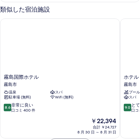
ツ
ム
イ
類似した宿泊施設
ン
の
ル
霧島国際ホテル
ホテル 
す
ー
ム
べ
の
て
詳
細
の
写
真
を
霧
ホ
霧島国際ホテル
ホテル
表
島
テ
霧島市
霧島市
示
国
ル
温泉
スパ
プール
際
京
す
駐車場 (無料)
WiFi (無料)
スパ
ホ
セ
る
テ
ラ
10
10
非常に良い
とて
8.6
9.0
ル
霧
段
段
口コミ 400 件
口コミ
霧
島
階
階
現
￥22,394
島
市
中
中
在
市
8.6、
9.0、
合計 ￥24,727
の
8 月 30 日 ～ 8 月 31 日
非
と
料
常
て