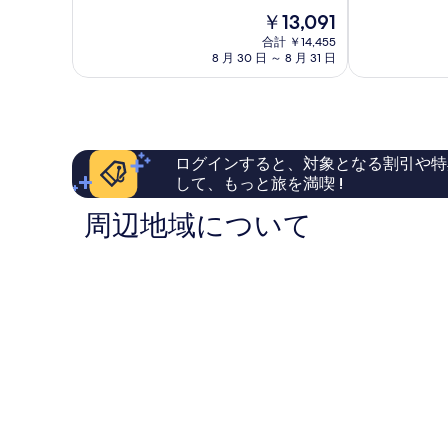
階
階
ミ
三
現
￥13,091
中
中
ー
島
在
7.0、
9.0、
イ
合計 ￥14,455
市
の
良
8 月 30 日 ～ 8 月 31 日
と
ン
料
い、
て
三
金
口
も
島
は
コ
素
三
￥13,091
ミ
晴
島
622
ら
市
ログインすると、対象となる割引や特
件
し
件
して、もっと旅を満喫 !
い、
の
口
周辺地域について
口
コ
コ
ミ
ミ
1,005
件
件
の
口
コ
ミ