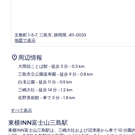
文教町 1-5-7, 三島市, 静岡県, 411-0033
地図で表示
周辺情報
大岡信ことば館
- 徒歩 3 分
- 0.3 km
三島市立公園楽寿園
- 徒歩 9 分
- 0.8 km
地
白滝公園
- 徒歩 11 分
- 0.9 km
三嶋大社
- 徒歩 14 分
- 1.2 km
佐野美術館
- 車で 3 分
- 1.8 km
すべて表示
東横INN富士山三島駅
東横INN富士山三島駅は、三嶋大社および沼津港から車で 10 分