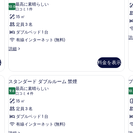
タ
ン
イ
ム
最高に素晴らしい
グ
10.0
ン
10 点中 10.0
ン
(口
禁
口コミ 1 件
ル
ル
コ
ダ
15 ㎡
煙
ル
ー
ミ
ー
ム
ー
定員 3 名
の
ム
喫
1
ド
ダブルベッド 1 台
す
禁
煙
件)
エ
詳
煙
可
ダ
有線インターネット (無料)
べ
コ
の
の
ブ
ノ
て
ス
詳細
詳
詳
ミ
タ
細
細
ル
の
ー
ン
示
料金を表示
ル
写
ダ
ダ
ブ
ー
ー
真
ル
ド
スペース、遮光カーテン、アイロン / アイロン台
デスク、ノートパソコン用作業スペース
ス
ム
を
ル
14
ダ
スタンダード ダブルルーム 禁煙
プ
ー
タ
ブ
喫
表
最高に素晴らしい
ム
ル
9.6
10
10 点中 9.6
ン
(口
煙
口コミ 4 件
示
喫
ル
コ
ダ
15 ㎡
煙
可
ー
す
ミ
可
ム
ー
定員 3 名
の
る
の
喫
4
ド
ダブルベッド 1 台
す
詳
煙
件)
細
可
ダ
有線インターネット (無料)
べ
の
ブ
ス
プ
詳細
詳