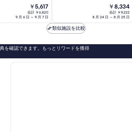
中
口
る
現
現
￥5,617
￥8,334
8.4、
2
在
在
と
合計 ￥6,820
沼
合計 ￥9,222
の
の
て
9 月 6 日 ～ 9 月 7 日
8 月 24 日 ～ 8 月 25 日
津
料
料
も
市
金
金
良
類似施設を比較
は
は
い、
￥5,617
￥8,334
口
コ
典を確認できます。もっとリワードを獲得
ミ
393
件
件
の
口
コ
ミ