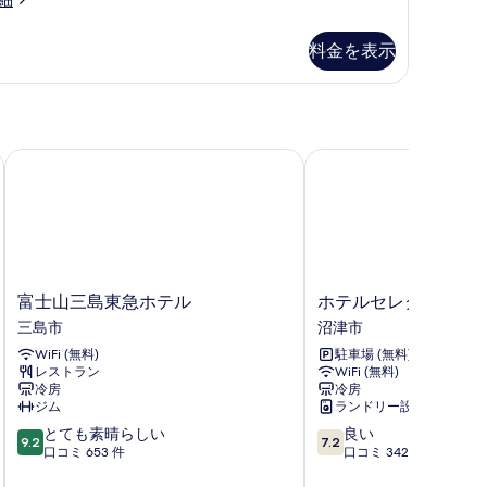
の
ル
写
料金を表示
ー
真
ム
を
禁
表
煙
示
富士山三島東急ホテル
ホテルセレクトイン沼
の
す
す
る
べ
て
の
富
ホ
富士山三島東急ホテル
ホテルセレクトイン
写
士
テ
三島市
沼津市
真
山
ル
WiFi (無料)
駐車場 (無料)
三
セ
を
レストラン
WiFi (無料)
島
レ
冷房
冷房
表
東
ク
ジム
ランドリー設備
急
ト
示
10
10
とても素晴らしい
良い
ホ
イ
9.2
7.2
す
段
段
口コミ 653 件
口コミ 342 件
テ
ン
階
階
ル
沼
る