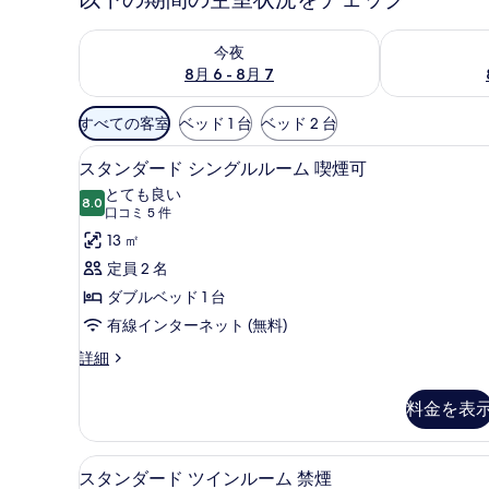
今夜 8月 6 - 8月 7 の空室状況をチェック
明日 8月 7 
今夜
8月 6 - 8月 7
利
すべての客室
ベッド 1 台
ベッド 2 台
用
デスク、ノートパソコン用作業
ス
可
14
スタンダード シングルルーム 喫煙可
タ
能
とても良い
8.0
な
10 点中 8.0
ン
(口
口コミ 5 件
客
コ
ダ
13 ㎡
室
ミ
ー
定員 2 名
の
5
ド
ダブルベッド 1 台
絞
件)
シ
有線インターネット (無料)
り
ン
込
ス
詳細
タ
み
グ
ン
条
料金を表
ル
ダ
件
ー
ル
ド
デスク、ノートパソコン用作業
ス
ー
14
シ
スタンダード ツインルーム 禁煙