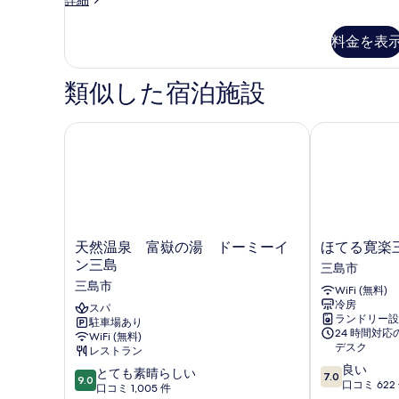
の
細
コ
ル
写
ノ
料金を表
ー
真
ミ
ー
ム
を
ダ
類似した宿泊施設
禁
表
ブ
ル
煙
示
ル
天然温泉 富嶽の湯 ドーミーイン三島
ほてる寛楽三
の
す
ー
す
ム
る
禁
べ
煙
て
の
詳
の
細
天
ほ
天然温泉 富嶽の湯 ドーミーイ
ほてる寛楽
写
然
て
ン三島
三島市
真
温
る
三島市
WiFi (無料)
泉
寛
を
冷房
富
スパ
楽
ランドリー設
表
駐車場あり
嶽
三
24 時間対
WiFi (無料)
の
島
示
デスク
レストラン
湯
大
す
10
良い
10
ド
とても素晴らしい
通
7.0
9.0
段
口コミ 622
段
ー
口コミ 1,005 件
り
る