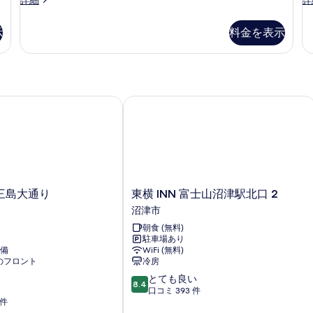
て
詳
タ
レ
細
ル
の
ン
ミ
示
料金を表示
ル
写
ダ
ア
ー
ム
ー
真
ド
プ
ム
を
ダ
ラ
ブ
ス
禁
表
ル
ル
島大通り
東横 INN 富士山沼津駅北口 2
煙
示
ル
ー
の
ー
ム
す
ム
禁
す
る
禁
煙
べ
煙
の
の
詳
て
詳
細
東
三島大通り
東横 INN 富士山沼津駅北口 2
の
細
横
沼津市
写
INN
朝食 (無料)
富
真
駐車場あり
士
備
WiFi (無料)
を
山
応のフロント
冷房
沼
表
10
とても良い
津
8.4
示
段
口コミ 393 件
駅
 件
階
北
す