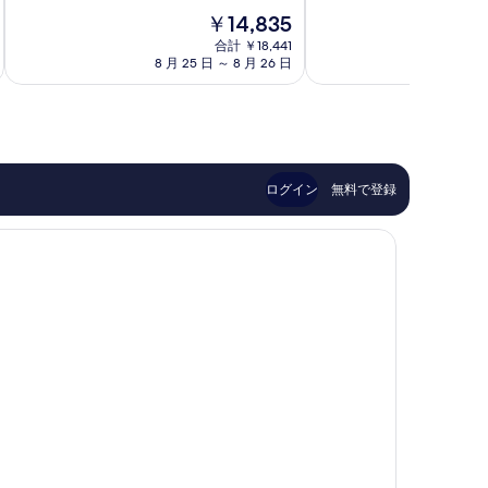
中
中
三
津
現
￥14,835
9.2、
7.2、
島
沼
在
と
良
市
合計 ￥18,441
津
の
て
い、
8 月 25 日 ～ 8 月 26 日
9 
市
料
も
口
金
素
コ
は
晴
ミ
￥14,835
ら
342
し
件
い、
件
ログイン
無料で登録
口
の
コ
口
ミ
コ
653
ミ
件
件
の
口
コ
ミ