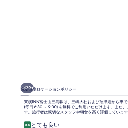
山
三
島
駅
の
写
真
ギ
ャ
ラ
39+
概要
客室
ロケーション
ポリシー
リ
東横INN富士山三島駅は、三嶋大社および沼津港から車で
ー
(毎日 6:30 ～ 9:00) を無料でご利用いただけます。
す。旅行者は親切なスタッフや朝食を高く評価しています
口
とても良い
8.0
10段階中8.0