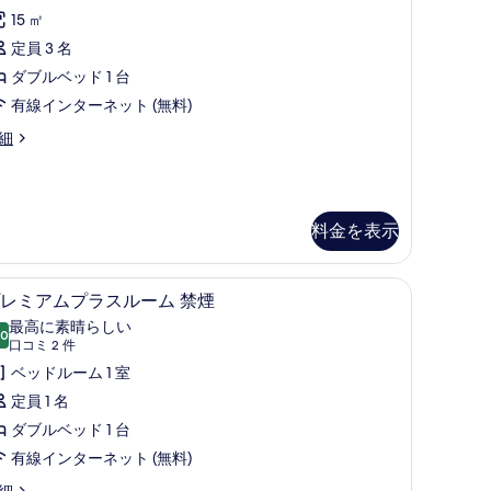
コ
喫
15 ㎡
ノ
煙
定員 3 名
ミ
可
ダブルベッド 1 台
ー
の
有線インターネット (無料)
ダ
す
細
ブ
べ
ル
て
ル
の
料金を表示
ー
写
ム
真
、遮光カーテン、アイロン / アイロン台
デスク、ノートパソコン用作業スペース、遮光
プ
喫
を
15
レミアムプラスルーム 禁煙
レ
煙
表
最高に素晴らしい
.0
10 点中 10.0
ミ
(口
可
口コミ 2 件
示
コ
ア
ベッドルーム 1 室
の
す
ミ
ム
定員 1 名
す
る
2
プ
ダブルベッド 1 台
べ
件)
ラ
有線インターネット (無料)
て
ス
細