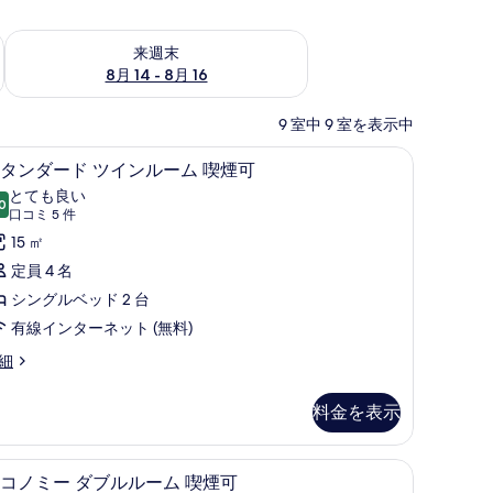
ェック
来週末 8月 14 - 8月 16 の空室状況をチェック
来週末
8月 14 - 8月 16
9 室中 9 室を表示中
、遮光カーテン、アイロン / アイロン台
デスク、ノートパソコン用作業スペース、遮光
ス
14
タンダード ツインルーム 喫煙可
タ
とても良い
0
10 点中 8.0
ン
(口
口コミ 5 件
コ
ダ
15 ㎡
ミ
ー
定員 4 名
5
ド
シングルベッド 2 台
件)
ツ
有線インターネット (無料)
イ
細
ン
料金を表示
ル
ー
、遮光カーテン、アイロン / アイロン台
デスク、ノートパソコン用作業スペース、遮光
エ
ム
14
コノミー ダブルルーム 喫煙可