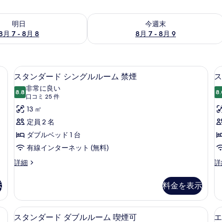
- 8月 8 の空室状況をチェック
今週末 8月 7 - 8月 9 の空室状況をチ
明日
今週末
8月 7 - 8月 8
8月 7 - 8月 9
スペース、遮光カーテン、アイロン / アイロン台
デスク、ノートパソコン用作業スペース
ス
14
スタンダード シングルルーム 禁煙
ス
タ
非常に良い
8.8
8.
10 点中 8.8
ン
(口
口コミ 25 件
コ
ダ
13 ㎡
ミ
ー
定員 2 名
25
ド
ダブルベッド 1 台
件)
シ
有線インターネット (無料)
ン
ス
ス
詳細
詳
タ
タ
グ
ン
ン
示
料金を表示
ル
ダ
ダ
ー
ー
ル
ド
ド
スペース、遮光カーテン、アイロン / アイロン台
デスク、ノートパソコン用作業スペース
ス
ー
14
シ
ツ
スタンダード ダブルルーム 喫煙可
エ