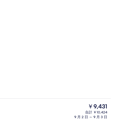
トパソコン用作業スペース、遮光カーテン、アイロン / アイロン台
自動販売機
現
￥9,431
在
合計 ￥10,424
の
9 月 2 日 ～ 9 月 3 日
施設内の設備
料
金
は