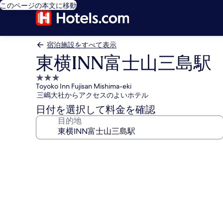
このページの本文に移動
宿泊施設をすべて表示
東横INN富士山三島駅
3.0
Toyoko Inn Fujisan Mishima-eki
つ
三嶋大社からアクセスのよいホテル
星
日付を選択して料金を確認
宿
目的地
泊
施
設
東
横
INN
富
士