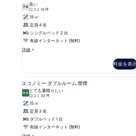
タ
ン
ム
良い
グ
7.8
10 点中 7.8
ン
(口
喫
口コミ 16 件
ル
コ
ダ
15 ㎡
煙
ル
ミ
ー
ー
定員 4 名
可
ム
16
ド
シングルベッド 2 台
の
喫
件)
煙
ツ
有線インターネット (無料)
す
可
イ
べ
ス
詳細
の
タ
詳
ン
て
ン
細
料金を表
ル
の
ダ
ー
ー
写
ド
デスク、ノートパソコン用作業
エ
ム
真
14
ツ
エコノミー ダブルルーム 禁煙
コ
イ
禁
を
とても素晴らしい
ン
9.0
10 点中 9.0
ノ
(口
煙
口コミ 22 件
表
ル
コ
ミ
15 ㎡
の
ー
示
ミ
ム
ー
定員 3 名
す
す
禁
22
ダ
ダブルベッド 1 台
べ
る
煙
件)
の
ブ
有線インターネット (無料)
て
詳
ル
エ
詳細