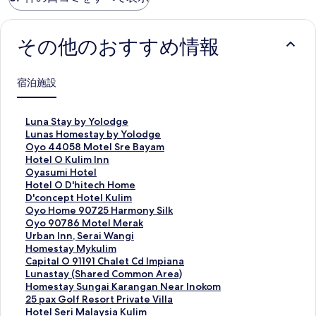
その他のおすすめ情報
宿泊施設
L
Luna Stay by Yolodge
u
L
Lunas Homestay by Yolodge
n
u
O
Oyo 44058 Motel Sre Bayam
a
n
y
H
Hotel O Kulim Inn
S
a
o
o
O
Oyasumi Hotel
t
s
4
t
y
H
Hotel O D'hitech Home
a
H
4
e
a
o
D
D'concept Hotel Kulim
y
o
0
l
s
t
'
O
Oyo Home 90725 Harmony Silk
b
m
5
O
u
e
c
y
O
Oyo 90786 Motel Merak
y
e
8
K
m
l
o
o
y
U
Urban Inn, Serai Wangi
Y
s
M
u
i
O
n
H
o
r
H
Homestay Mykulim
o
t
o
l
H
D
c
o
9
b
o
C
Capital O 91191 Chalet Cd Impiana
l
a
t
i
o
'
e
m
0
a
m
a
L
Lunastay (Shared Common Area)
o
y
e
m
t
h
p
e
7
n
e
p
u
H
Homestay Sungai Karangan Near Inokom
d
b
l
I
e
i
t
9
8
I
s
i
n
o
2
25 pax Golf Resort Private Villa
g
y
S
n
l
t
H
0
6
n
t
t
a
m
5
H
Hotel Seri Malaysia Kulim