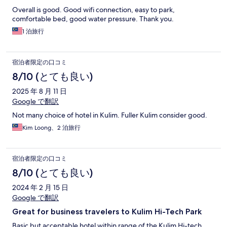
Overall is good. Good wifi connection, easy to park,
comfortable bed, good water pressure. Thank you.
1 泊旅行
宿泊者限定の口コミ
8/10 (とても良い)
2025 年 8 月 11 日
Google で翻訳
Not many choice of hotel in Kulim. Fuller Kulim consider good.
Kim Loong、2 泊旅行
宿泊者限定の口コミ
8/10 (とても良い)
2024 年 2 月 15 日
Google で翻訳
Great for business travelers to Kulim Hi-Tech Park
Basic but acceptable hotel within range of the Kulim Hi-tech