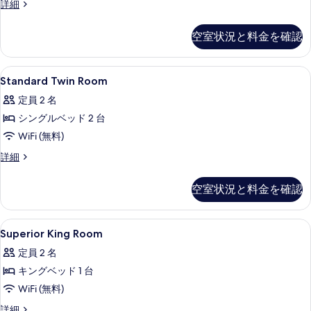
Standard
詳細
て
Twin
の
Room
空室状況と料金を確認
写
の
詳
真
細
Standard
セーフティボックス (室内)、デスク、アイ
を
4
Standard Twin Room
Twin
表
定員 2 名
Room
示
シングルベッド 2 台
の
す
WiFi (無料)
す
る
べ
Standard
詳細
Twin
て
Room
空室状況と料金を確認
の
の
詳
写
細
Superior
セーフティボックス (室内)、デスク、アイ
真
3
Superior King Room
King
を
定員 2 名
Room
表
キングベッド 1 台
の
示
WiFi (無料)
す
す
べ
Superior
詳細