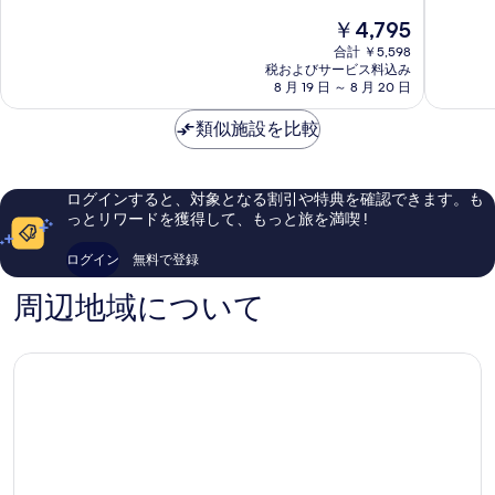
階
ル
中
現
￥4,795
中
ク
9.0、
在
7.8、
リ
と
合計 ￥5,598
の
良
ム
て
税およびサービス料込み
料
い、
Kulim
8 月 19 日 ～ 8 月 20 日
も
金
口
素
は
コ
類似施設を比較
晴
￥4,795
ミ
ら
9
し
件
い、
ログインすると、対象となる割引や特典を確認できます。も
件
口
っとリワードを獲得して、もっと旅を満喫 !
の
コ
口
ミ
ログイン
無料で登録
コ
2
ミ
件
周辺地域について
件
の
口
コ
ミ