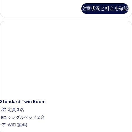
て
細
ル
ン
空室状況と料金を確認
の
ダ
ー
ー
写
ム
ド
真
ル
キ
ー
を
ン
ム
表
キ
グ
示
ン
ベ
グ
す
ベ
ッ
る
ッ
ド
ド
1
1
台
台
窓
窓
な
し
な
の
Standard Twin Room
し
詳
定員 3 名
の
細
シングルベッド 2 台
す
WiFi (無料)
べ