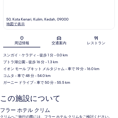
50, Kota Kenari, Kulim, Kedah, 09000
地図で表示
地図
周辺情報
交通案内
レストラン
スンガイ・ケラディ
- 徒歩 1 分
- 0.0 km
プトラ湖公園
- 徒歩 16 分
- 1.3 km
イオン モール ブキット メルタジャム
- 車で 19 分
- 16.0 km
コムタ
- 車で 48 分
- 54.0 km
ガーニー ドライブ
- 車で 50 分
- 55.5 km
この施設について
フラー ホテル クリム
クリムへご旅行の際には、フラー ホテル クリムをご検討ください。