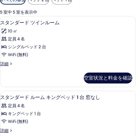
用
可
5 室中 5 室を表示中
能
スタンダード ツインルーム | セーフティ
ス
4
スタンダード ツインルーム
な
タ
客
10 ㎡
ン
室
定員 4 名
ダ
の
シングルベッド 2 台
ー
絞
WiFi (無料)
り
ド
ス
詳細
込
ツ
タ
み
イ
ン
条
空室状況と料金を確認
ダ
ン
件
ー
ル
ド
スタンダード ルーム キングベッド 1 台 
ス
4
ツ
スタンダード ルーム キングベッド 1 台 窓なし
ー
タ
イ
ム
定員 4 名
ン
ン
ル
の
キングベッド 1 台
ダ
ー
す
WiFi (無料)
ム
ー
の
べ
ス
詳細
ド
詳
タ