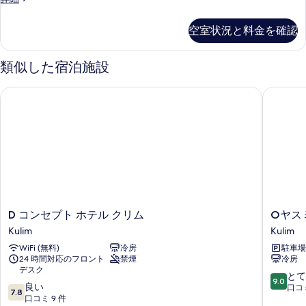
る
King
て
Room
空室状況と料金を確認
の
の
詳
写
細
類似した宿泊施設
真
を
D コンセプト ホテル クリム
Oヤスミ
表
示
す
る
D
O
D コンセプト ホテル クリム
Oヤス
コ
ヤ
Kulim
Kulim
ン
ス
WiFi (無料)
冷房
駐車場 
セ
ミ
24 時間対応のフロント
禁煙
冷房
プ
ホ
デスク
ト
テ
10
とて
9.0
10
ホ
良い
ル
段
口コミ
7.8
段
テ
口コミ 9 件
Kulim
階