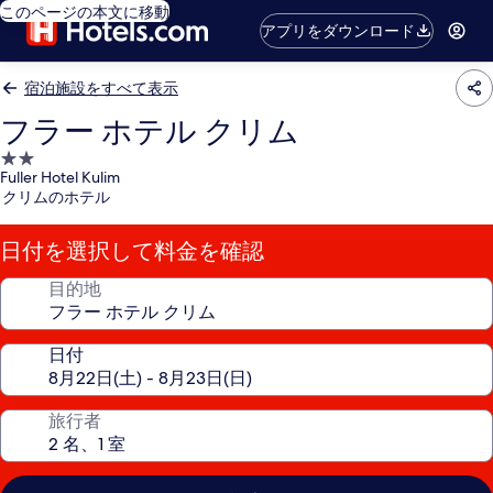
このページの本文に移動
アプリをダウンロード
宿泊施設をすべて表示
フラー ホテル クリム
2.0
Fuller Hotel Kulim
つ
クリムのホテル
星
宿
日付を選択して料金を確認
泊
施
目的地
設
日付
旅行者