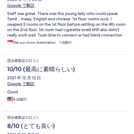
Google で翻訳
Staff was great. There was this young lady who could speak
Tamil，malay, English and chinese. 1st floor rooms suck. I
swaped 3 rooms on the 1st floor before settling on the 4th room
on the 2nd floor. 1st room had cigarette smell Wifi also didn't
really work well. Took time to connect or had blind connection
spots 2nd room had store room smell 3rd room had damp cloth
Gar Lun micro Automation、1 泊旅行
smellnkroom
宿泊者限定の口コミ
10/10 (最高に素晴らしい)
2021 年 12 月 12 日
Google で翻訳
Good
4 泊旅行
宿泊者限定の口コミ
8/10 (とても良い)