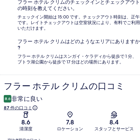
フラー ホテル クリムのチェックインとチェックアウト
の時刻を教えてください。
チェックイン開始は 15:00 です。チェックアウト時刻は、正午
です。レイトチェックアウトは空室状況により、有料でご利用
いただけます。
フラー ホテル クリムはどのようなエリアにありますか
?
フラー ホテル クリムはスンガイ・ケラディから徒歩で 1 分、
プトラ湖公園から徒歩で 17 分ほどの場所にあります。
フラー ホテル クリムの口コミ
口
コ
非常に良い
8.6
ミ
87 件の口コミ
8.6
7.8
8.4
清潔度
ロケーション
スタッフとサービス
口