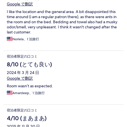
Google で翻訳
I like the location and the general area. A bit disappointed this
time around (i am a regular patron there), as there were ants in
the room and on the bed. Bedding and towel also had a musky
odor/smell, very unpleasant. I think it wasn't changed after the
last customer.
Norlela、1 泊旅行
宿泊者限定の口コミ
8/10 (とても良い)
2024 年 3 月 24 日
Google で翻訳
Room wasn’t as expected.
Amardeep、1 泊旅行
宿泊者限定の口コミ
4/10 (まあまあ)
2025 年 11 月 20 日