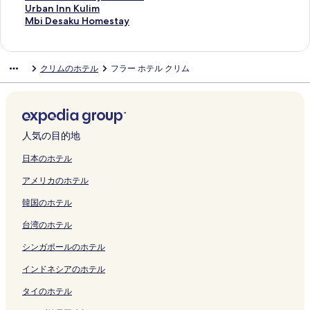
e
Y
r
n
の
e
o
7
M
n
a
a
s
e
p
o
U
Urban Inn Kulim
の
o
e
の
ペ
c
t
2
o
,
y
l
t
s
a
t
r
M
Mbi Desaku Homestay
ペ
l
B
ペ
ー
h
e
5
t
S
M
O
a
t
x
e
b
b
ー
o
a
ー
ジ
H
l
H
e
e
y
9
y
a
G
l
a
i
ジ
d
y
ジ
を
o
K
a
l
r
k
1
(
y
o
S
n
D
クリムのホテル
フラー ホテル クリム
を
g
a
を
開
m
u
r
M
a
u
1
S
S
l
e
I
e
開
e
m
開
く
e
l
m
e
i
l
9
h
u
f
r
n
s
く
の
の
く
リ
の
i
o
r
W
i
1
a
n
R
i
n
a
リ
ペ
ペ
リ
ン
ペ
m
n
a
a
m
C
r
g
e
M
K
k
ン
ー
ー
ン
ク
ー
の
y
k
n
の
h
e
a
s
a
u
u
ク
ジ
ジ
ク
ジ
ペ
S
の
g
ペ
a
d
i
o
l
l
H
人気の目的地
を
を
を
ー
i
ペ
i
ー
l
C
K
r
a
i
o
開
開
開
ジ
l
ー
の
ジ
e
o
a
t
y
m
m
日本のホテル
く
く
く
を
k
ジ
ペ
を
t
m
r
P
s
の
e
アメリカのホテル
リ
リ
リ
開
の
を
ー
開
C
m
a
r
i
ペ
s
ン
ン
ン
く
ペ
開
ジ
く
d
o
n
i
a
ー
t
韓国のホテル
ク
ク
ク
リ
ー
く
を
リ
I
n
g
v
K
ジ
a
ン
ジ
リ
開
ン
m
A
a
a
u
を
y
台湾のホテル
ク
を
ン
く
ク
p
r
n
t
l
開
の
開
ク
リ
i
e
N
e
i
く
ペ
シンガポールのホテル
く
ン
a
a
e
V
m
リ
ー
リ
ク
n
)
a
i
の
ン
ジ
インドネシアのホテル
ン
a
の
r
l
ペ
ク
を
タイのホテル
ク
の
ペ
I
l
ー
開
ペ
ー
n
a
ジ
く