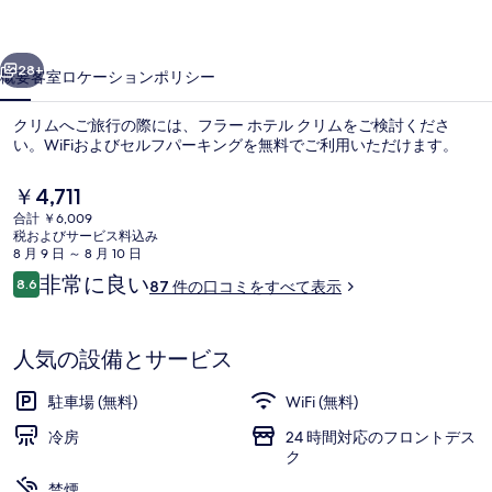
ク
前へ
次へ
リ
28+
概要
客室
ロケーション
ポリシー
ム
クリムへご旅行の際には、フラー ホテル クリムをご検討くださ
の
い。WiFiおよびセルフパーキングを無料でご利用いただけます。
写
現
￥4,711
真
在
合計 ￥6,009
の
税およびサービス料込み
ギ
料
8 月 9 日 ～ 8 月 10 日
金
ャ
口
非常に良い
8.6
87 件の口コミをすべて表示
は
10段階中8.6
コ
内装
ラ
￥4,711
ミ
で
リ
す
人気の設備とサービス
ー
駐車場 (無料)
WiFi (無料)
冷房
24 時間対応のフロントデス
ク
禁煙