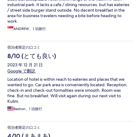
industrial park. It lacks a cafe / dining resources, but has eateries
/ street side burger stand outside. No decent breakfast in the
area for business travelers needing a bite before heading to
work.
ANDREW、1 泊旅行
宿泊者限定の口コミ
8/10 (とても良い)
2023 年 12 月 21 日
Google で翻訳
Location of hotel is within reach to eateries and places that we
wanted to go. Car park area is conveniently located. Reception,
check-in and check-out formalities were smooth. Room was
fine. But no breakfast. Will visit again during our next visit to
Kulim.
Badron、1 泊旅行
宿泊者限定の口コミ
4/10 (まあまあ)