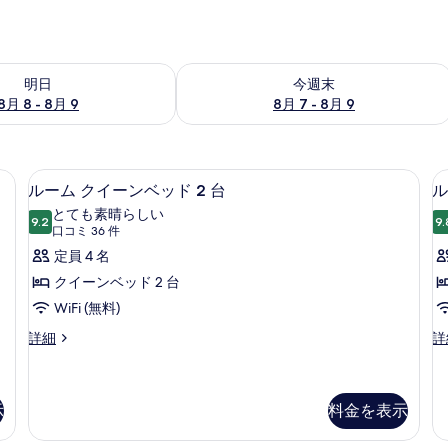
- 8月 9 の空室状況をチェック
今週末 8月 7 - 8月 9 の空室状況をチ
明日
今週末
8月 8 - 8月 9
8月 7 - 8月 9
遮光カーテン、アイロン / アイロン台、WiFi (無料)、ベッドシーツ
バスルームのシャワー
ル
1
ルーム クイーンベッド 2 台
ル
ー
とても素晴らしい
9.2
9.
10 点中 9.2
ム
(口
口コミ 36 件
コ
ク
定員 4 名
ミ
イ
クイーンベッド 2 台
36
ー
WiFi (無料)
件)
ン
ル
ル
詳細
詳
ー
ー
ベ
ム
ム
ッ
ク
キ
イ
ン
示
料金を表示
1
ド
ー
グ
2
ン
ベ