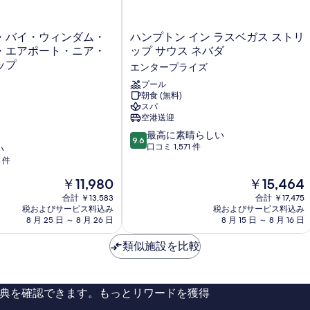
ハ
・バイ・ウィンダム・
ハンプトン イン ラスベガス ストリ
ン
・エアポート・ニア・
ップ サウス ネバダ
プ
ップ
エンタープライズ
ト
ン
プール
朝食 (無料)
イ
スパ
ン
空港送迎
ラ
10
ス
最高に素晴らしい
9.6
段
ベ
口コミ 1,571 件
い
階
ガ
1 件
中
ス
現
現
￥11,980
￥15,464
9.6、
ス
在
在
最
ト
合計 ￥13,583
合計 ￥17,475
の
の
高
税およびサービス料込み
リ
税およびサービス料込み
料
料
8 月 25 日 ～ 8 月 26 日
8 月 15 日 ～ 8 月 16 日
に
ッ
金
金
素
プ
は
は
類似施設を比較
晴
サ
￥11,980
￥15,464
ら
ウ
し
ス
い、
ネ
典を確認できます。もっとリワードを獲得
口
バ
コ
ダ