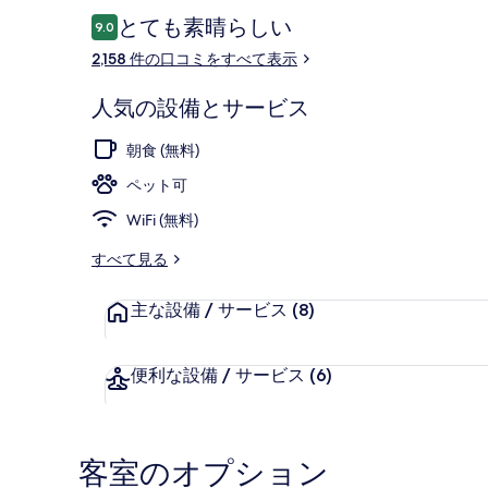
ト,
口
とても素晴らしい
9.0
10段階中9.0
コ
ネ
2,158 件の口コミをすべて表示
ミ
バ
スナック バ
人気の設備とサービス
ダ
の
朝食 (無料)
写
ペット可
真
WiFi (無料)
ギ
すべて見る
ャ
主な設備 / サービス
(8)
ラ
リ
便利な設備 / サービス
(6)
ー
客室のオプション