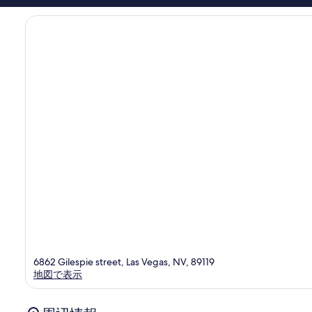
ミ
エ
1,571
ン
件
タ
件
ー
の
プ
口
ラ
コ
イ
ミ
ズ
6862 Gilespie street, Las Vegas, NV, 89119
地図で表示