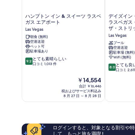
表
写
示
真
ハ
デ
す
ハンプトン イン & スイーツ ラスベ
デイズイン
を
ン
イ
ガス エアポート
ラスベガス
る
プ
ズ
表
ザ・ストリ
Las Vegas
ト
イ
Las Vegas
示
ン
朝食 (無料)
ン・
空港送迎
イ
バ
プール
す
ペット可
ン
イ・
空港送迎
る
駐車場あり
駐車場 (無料)
&
ウ
WiFi (無料)
10
ス
とても素晴らしい
ィ
9.2
段
イ
口コミ 1,013 件
ン
10
とても良
8.0
階
ー
ダ
段
口コミ 2,61
中
ツ
ム・
階
現
￥14,554
9.2、
ラ
ラ
中
在
と
ス
ス
8.0、
合計 ￥16,446
の
て
ベ
税およびサービス料込み
ベ
と
料
8 月 27 日 ～ 8 月 28 日
も
ガ
ガ
て
金
素
ス
ス・
も
は
晴
エ
エ
良
￥14,554
ら
ア
ア
い、
し
ポ
ポ
口
い、
ー
ー
コ
ログインすると、対象となる割引や特
口
ト
ト・
ミ
して、もっと旅を満喫 !
コ
Las
ニ