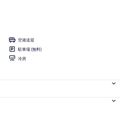
ー
空港送迎
駐車場 (無料)
冷房