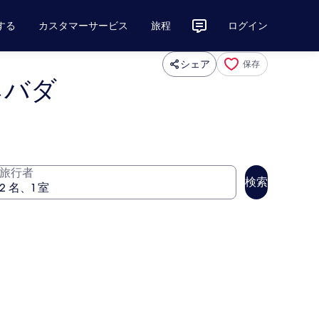
する
カスタマーサービス
旅程
ログイン
シェア
保存
ネバダ
旅行者
検索