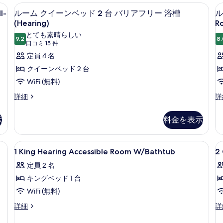
ロン台、WiFi (無料)、ベッドシーツ
台
遮光カーテン、アイロン / アイロン台、
ル
ベ
ッ
1
l-
ルーム クイーンベッド 2 台 バリアフリー 浴槽
ル
ッ
ド
の
ー
(Hearing)
Ro
ド
1
す
ム
2
台
とても素晴らしい
9.2
8.
10 点中 9.2
台
(口
バ
口コミ 15 件
べ
ク
の
リ
コ
定員 4 名
て
イ
詳
ア
ミ
クイーンベッド 2 台
細
フ
の
ー
15
リ
WiFi (無料)
写
ン
件)
ー
ル
ル
詳細
詳
真
浴
ベ
ー
ー
槽
(
を
ッ
ム
ム
(H
示
料金を表示
表
ク
ク
ド
の
イ
イ
詳
示
2
2
ー
ー
細
ロン台、WiFi (無料)、ベッドシーツ
1
遮光カーテン、アイロン / アイロン台、
2
台
す
1
ン
ン
1 King Hearing Accessible Room W/Bathtub
2
King
Q
ベ
ベ
バ
る
定員 2 名
ッ
Hearing
ッ
H
リ
ド
ド
キングベッド 1 台
Accessible
A
2
2
ア
Room
R
WiFi (無料)
台
台
フ
W/Bathtub
バ
バ
1
2
詳細
詳
リ
リ
リ
の
King
Q
ア
ア