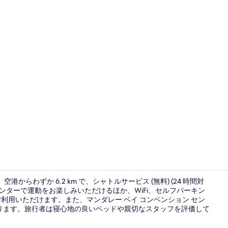
ロビー応接
港からわずか 6.2 km で、シャトルサービス (無料) (24 時間対
センターで運動をお楽しみいただけるほか、WiFi、セルフパーキン
を無料でご利用いただけます。また、マンダレー ベイ コンベンション セン
ロビー
にあります。旅行者は寝心地の良いベッドや親切なスタッフを評価して