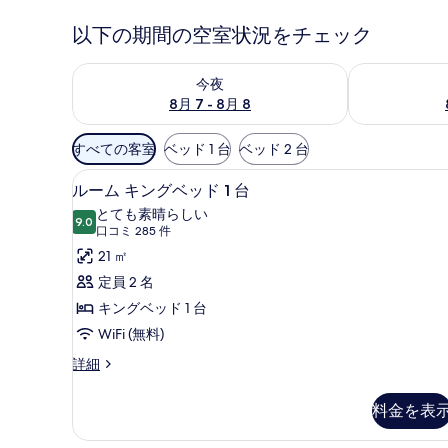
以下の期間の空室状況をチェック
今夜 8月 7 - 8月 8 の空室状況をチェック
明日 8月 8 
今夜
8月 7 - 8月 8
利
すべての客室
ベッド 1 台
ベッド 2 台
用
ルーム キングベッド 1 台 | 
ル
可
3
ルーム キングベッド 1 台
ー
能
とても素晴らしい
9.0
な
10 点中 9.0
ム
(口
口コミ 285 件
客
コ
キ
21 ㎡
室
ミ
ン
定員 2 名
の
285
グ
キングベッド 1 台
絞
件)
ベ
WiFi (無料)
り
ッ
込
ル
詳細
ー
み
ド
ム
条
料金を表
1
キ
件
台
ン