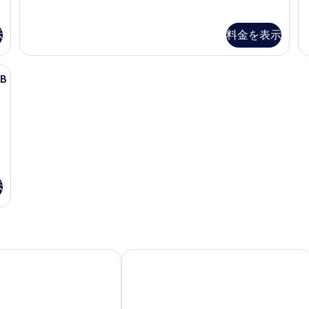
Hearing
H
ー
す
フ
フ
Accessible
AC
(
浴
リ
リ
べ
Room
R
示
料金を表示
ー
ー
Ro
W/Bathtub
の
槽
て
浴
(H
の
詳
in
(Hearing)
の
槽
Ro
詳
細
S
ロン台、WiFi (無料)、ベッドシーツ
(Hearing)
in
の
細
写
UB
の
Sh
す
真
詳
の
べ
細
詳
を
細
て
表
の
示
写
す
真
る
示
を
表
示
す
バイ・ウィンダム・ラスベガス・エアポート・ニア・ザ・スト
ハンプトン イン ラスベガス ストリッ
る