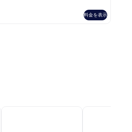
EARING
表
ー
べ
CESSIBLE
示
Hearing,
て
OOM
料金を表示
ll-
す
の
earing,
る
ll-
写
hower)
真
の
ower)
を
す
表
べ
示
て
す
の
る
写
真
を
表
示
リップ
プ サウス ネバダ
ホームウッド スイーツ バイ ラスベガス エアポート
トスカニー スイーツ &
す
る