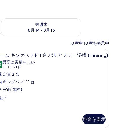
ェック
来週末 8月 14 - 8月 16 の空室状況をチェック
来週末
8月 14 - 8月 16
10 室中 10 室を表示中
遮光カーテン、アイロン / アイロン台、WiFi 
ル
1
ーム キングベッド 1 台 バリアフリー 浴槽 (Hearing)
ー
最高に素晴らしい
8
10 点中 9.8
ム
(口
口コミ 21 件
コ
キ
定員 2 名
ミ
ン
キングベッド 1 台
21
グ
WiFi (無料)
件)
ベ
細
ッ
ド
料金を表示
台