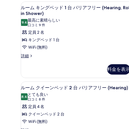
グ
の
遮光カーテン、アイロン / アイ
ル
1
ベ
ルーム キングベッド 1 台 バリアフリー (Hearing, Rol
す
ー
ッ
in Shower)
ド
べ
ム
最高に素晴らしい
1
9.4
10 点中 9.4
(口
口コミ 9 件
て
キ
台
コ
定員 2 名
の
の
ン
詳
ミ
キングベッド 1 台
写
グ
細
9
WiFi (無料)
真
ベ
件)
ル
詳細
を
ッ
ー
表
ド
ム
料金を表
示
1
キ
ン
台
す
グ
遮光カーテン、アイロン / アイ
ル
バ
る
1
ベ
ルーム クイーンベッド 2 台 バリアフリー (Hearing)
ー
ッ
リ
とても良い
ド
8.4
10 点中 8.4
ム
(口
口コミ 8 件
ア
1
コ
ク
定員 4 名
台
フ
ミ
バ
イ
クイーンベッド 2 台
リ
リ
8
ー
WiFi (無料)
ー
ア
件)
フ