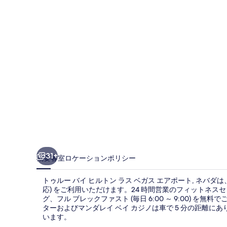
イ
ヒ
ル
ト
ン
ラ
ス
ベ
ガ
ス
31+
概要
客室
ロケーション
ポリシー
エ
トゥルー バイ ヒルトン ラス ベガス エアポート, ネバダは、空
ア
応) をご利用いただけます。24 時間営業のフィットネス
グ、フル ブレックファスト (毎日 6:00 ～ 9:00) 
ポ
ターおよびマンダレイ ベイ カジノは車で 5 分の距離
ー
います。