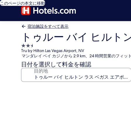
このページの本文に移動
宿泊施設をすべて表示
トゥルー バイ ヒルトン
2.5
Tru by Hilton Las Vegas Airport, NV
つ
マンダレイ ベイ カジノから 2.9 km、24 時間営業のフ
星
日付を選択して料金を確認
宿
目的地
泊
施
設
ト
ゥ
ル
ー
バ