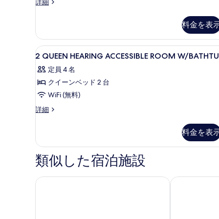
ン
ル
(Hearing,
詳細
リ
ー
ベ
Roll-
ー
ム
in
料金を表
(Hearing,
ッ
ク
Roll-
Shower)
イ
ド
in
ー
の
2
遮光カーテン、アイロン / アイ
2
Shower)
3
ン
2 QUEEN HEARING ACCESSIBLE ROOM W/BATHT
す
の
QUEEN
台
ベ
詳
定員 4 名
ッ
HEARING
べ
バ
細
ド
クイーンベッド 2 台
ACCESSIBLE
て
リ
2
ROOM
WiFi (無料)
の
台
ア
W/BATHTUB
バ
2
詳細
写
フ
リ
の
QUEEN
真
ア
リ
HEARING
す
料金を表
フ
ACCESSIBLE
を
ー
リ
べ
ROOM
表
(Hearing)
ー
W/BATHTUB
て
類似した宿泊施設
(Hearing)
示
の
の
の
の
詳
す
す
詳
細
ハンプトン イン & スイーツ ラスベガス エアポート
デイズイン・
写
細
る
べ
真
て
を
の