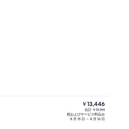
スペース
外観
現
￥13,446
在
合計 ￥15,194
の
税およびサービス料込み
遮光カーテン、アイロン / アイロン台、
料
8 月 15 日 ～ 8 月 16 日
金
は