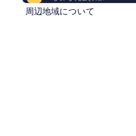
2,611
ミ
Vegas
ア・
件
周辺地域について
1,013
ザ・
件
件
ス
の
件
ト
口
の
リ
コ
口
ッ
ミ
コ
プ
ミ
Las
Vegas