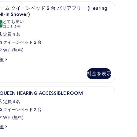
WiFi (無料)、ベッドシーツ
バ
遮光カーテン、アイロン / アイロン台、WiFi 
ル
1
ーム クイーンベッド 2 台 バリアフリー (Hearing,
リ
ー
ll-in Shower)
ア
ム
とても良い
0
10 点中 8.0
(口
口コミ 2 件
フ
ク
コ
定員 4 名
リ
イ
ミ
クイーンベッド 2 台
ー
ー
2
WiFi (無料)
浴
ン
件)
細
槽
ベ
Hearing)
ッ
earing)
料金を表示
の
ド
す
WiFi (無料)、ベッドシーツ
遮光カーテン、アイロン / アイロン台、WiFi 
べ
台
3
 QUEEN HEARING ACCESSIBLE ROOM
UEEN
て
バ
定員 4 名
EARING
の
リ
クイーンベッド 2 台
CCESSIBLE
写
ア
OOM
WiFi (無料)
真
フ
の
細
を
リ
UEEN
す