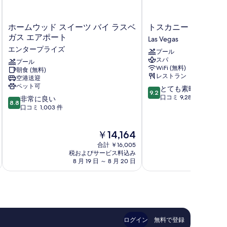
ホ
ト
ホームウッド スイーツ バイ ラスベ
トスカニー スイーツ 
ー
ス
ガス エアポート
Las Vegas
ム
カ
エンタープライズ
プール
ウ
ニ
スパ
ッ
プール
ー
WiFi (無料)
朝食 (無料)
ド
ス
レストラン
空港送迎
ス
イ
ペット可
10
とても素晴らしい
イ
ー
9.2
段
口コミ 9,285 件
10
ー
非常に良い
ツ
8.8
階
段
ツ
口コミ 1,003 件
&
中
階
バ
カ
9.2、
中
イ
ジ
現
￥14,164
と
8.8、
ラ
ノ
在
て
非
ス
Las
合計 ￥16,005
の
も
常
ベ
税およびサービス料込み
Vegas
税およ
料
素
8 月 19 日 ～ 8 月 20 日
8 月 
に
ガ
金
晴
良
ス
は
ら
い、
エ
￥14,164
し
口
ア
い、
コ
ポ
口
ミ
ー
コ
1,003
ト
ログイン
無料で登録
ミ
件
エ