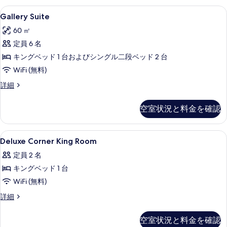
表
Gallery
セーフティボックス (室内)、デスク、アイ
示
5
Gallery Suite
Suite
す
60 ㎡
の
る
定員 6 名
す
キングベッド 1 台およびシングル二段ベッド 2 台
べ
WiFi (無料)
て
Gallery
詳細
の
Suite
写
の
空室状況と料金を確認
詳
真
細
を
Deluxe
セーフティボックス (室内)、デスク、アイ
表
3
Deluxe Corner King Room
Corner
示
定員 2 名
King
す
キングベッド 1 台
Room
る
の
WiFi (無料)
す
Deluxe
詳細
Corner
べ
King
空室状況と料金を確認
て
Room