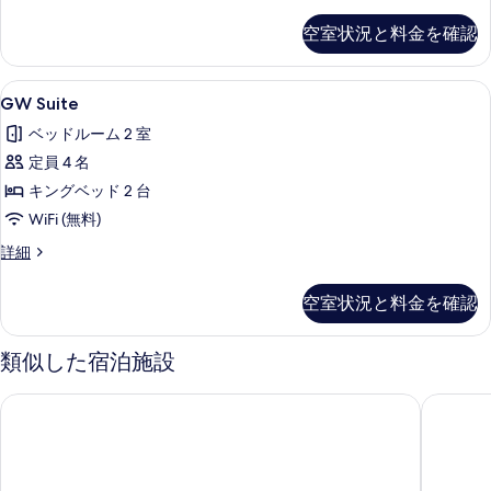
ー
写
ム
空室状況と料金を確認
の
真
詳
を
細
GW
シャワー、デザイナーバスアメニティ
5
GW Suite
表
Suite
示
ベッドルーム 2 室
の
す
定員 4 名
す
る
キングベッド 2 台
べ
WiFi (無料)
て
GW
詳細
の
Suite
写
の
空室状況と料金を確認
詳
真
細
を
類似した宿泊施設
表
示
モクシー NYC タイムズ スクエア
ザ レック
す
る