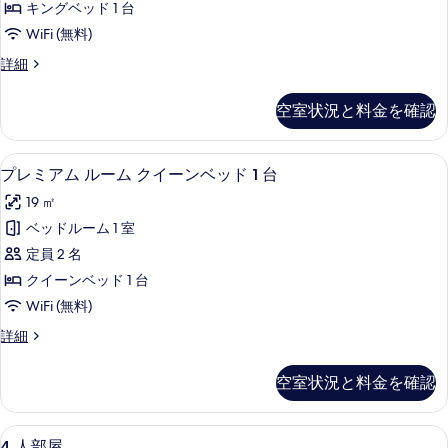
る
キングベッド 1 台
の
WiFi (無料)
写
King
詳細
真
の
を
詳
空室状況と料金を確認
細
表
示
セーフティボックス (室内)、デスク、アイ
プ
4
す
プレミアム ルーム クイーンベッド 1 台
レ
る
19 ㎡
ミ
ベッドルーム 1 室
ア
定員 2 名
ム
クイーンベッド 1 台
ル
WiFi (無料)
ー
プ
詳細
ム
レ
ク
ミ
空室状況と料金を確認
ア
イ
ム
ー
ル
4
セーフティボックス (室内)、デスク、アイ
4
ー
4 人部屋