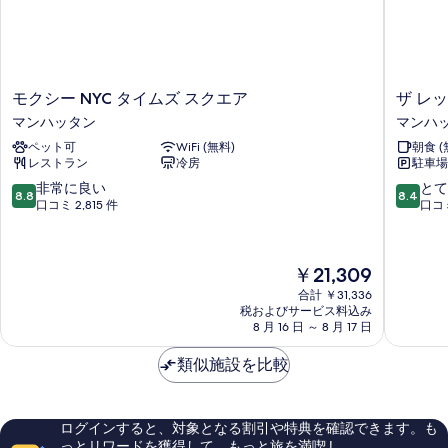
モ
ザ
モクシー NYC タイムズ スクエア
ザ レッ
ク
レ
マンハッタン
マンハ
シ
ッ
ペット可
WiFi (無料)
朝食 (
ー
ク
レストラン
冷房
駐車場
NYC
ス
タ
NYC
10
10
非常に良い
とて
8.8
8.4
イ
マ
段
段
口コミ 2,815 件
口コミ
ム
ン
階
階
ズ
ハ
中
中
ス
ッ
8.8、
8.4、
現
￥21,309
ク
タ
非
と
在
エ
ン
常
て
合計 ￥31,336
の
ア
税およびサービス料込み
に
も
料
8 月 16 日 ～ 8 月 17 日
マ
良
良
金
ン
い、
い、
は
類似施設を比較
ハ
口
口
￥21,309
ッ
コ
コ
タ
ミ
ミ
ン
2,815
1,004
ログインすると、対象となる割引や特典を確認できます。も
件
件
っとリワードを獲得して、もっと旅を満喫 !