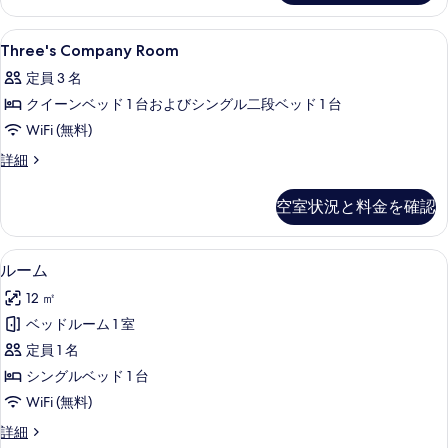
の
の
詳
Three's
セーフティボックス (室内)、デスク、アイ
写
5
細
Three's Company Room
Company
真
定員 3 名
Room
を
クイーンベッド 1 台およびシングル二段ベッド 1 台
の
表
WiFi (無料)
す
示
べ
Three's
詳細
す
Company
て
Room
る
空室状況と料金を確認
の
の
詳
写
細
セーフティボックス (室内)、デスク、アイ
ル
真
4
ルーム
ー
を
12 ㎡
ム
表
ベッドルーム 1 室
の
示
定員 1 名
す
す
シングルベッド 1 台
べ
る
WiFi (無料)
て
ル
詳細
の