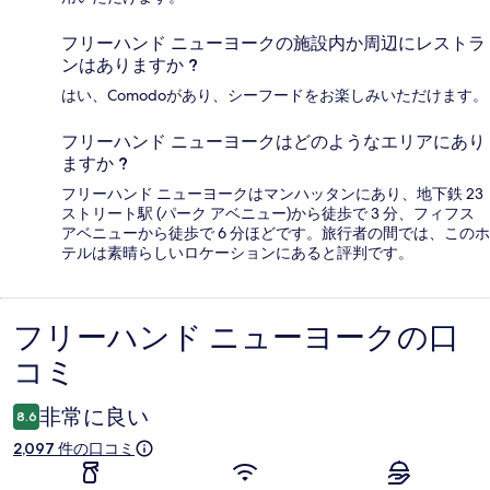
フリーハンド ニューヨークの施設内か周辺にレストラ
ンはありますか ?
はい、Comodoがあり、シーフードをお楽しみいただけます。
フリーハンド ニューヨークはどのようなエリアにあり
ますか ?
フリーハンド ニューヨークはマンハッタンにあり、地下鉄 23
ストリート駅 (パーク アベニュー)から徒歩で 3 分、フィフス
アベニューから徒歩で 6 分ほどです。旅行者の間では、このホ
テルは素晴らしいロケーションにあると評判です。
フリーハンド ニューヨークの口
口
コミ
コ
ミ
非常に良い
8.6
2,097 件の口コミ