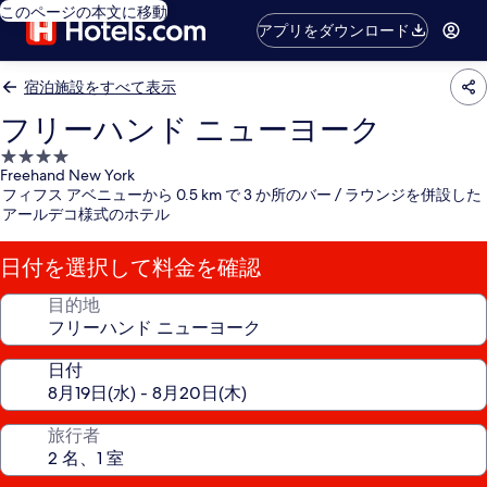
このページの本文に移動
アプリをダウンロード
宿泊施設をすべて表示
フリーハンド ニューヨーク
4.0
Freehand New York
つ
フィフス アベニューから 0.5 km で 3 か所のバー / ラウンジを併設した
星
アールデコ様式のホテル
宿
泊
日付を選択して料金を確認
施
設
目的地
日付
旅行者