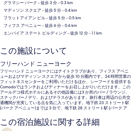
グラマシー パーク
- 徒歩 3 分
- 0.3 km
マディソン スクエア
- 徒歩 5 分
- 0.4 km
フラットアイアン ビル
- 徒歩 5 分
- 0.5 km
フィフス アベニュー
- 徒歩 6 分
- 0.6 km
エンパイア ステート ビルディング
- 徒歩 12 分
- 1.1 km
この施設について
フリーハンド ニューヨーク
フリーハンド ニューヨークにはナイトクラブがあり、フィフス アベニ
ューおよびマディソン スクエアから徒歩 10 分圏内です。24 時間営業の
フィットネスセンターをご利用いただけるほか、シーフードを提供する
Comodoではランチおよびディナーをお召し上がりいただけます。この
アールデコ様式ホテルにあるその他設備には3 か所のバー / ラウンジ、
スナックバー / デリ、およびテラスがあります。旅行者は周辺の公共交
通機関が充実している点を気に入っています。地下鉄 23 ストリート駅
(パーク アベニュー)までは 3 分で、地下鉄 28 ストリート駅 (パーク ア
ベニュー サウス)までは 6 分です。
この宿泊施設に関する詳細