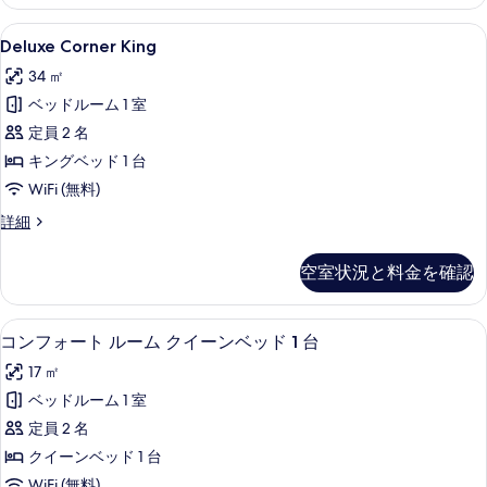
ー
プ
ト
Deluxe
セーフティボックス (室内)、デスク、アイ
5
ト
Deluxe Corner King
ル
Corner
リ
ル
34 ㎡
プ
King
ル
ー
ベッドルーム 1 室
の
ル
ム
定員 2 名
す
ー
ム
の
キングベッド 1 台
べ
の
す
WiFi (無料)
て
詳
べ
細
の
Deluxe
詳細
Corner
て
写
King
空室状況と料金を確認
の
真
の
詳
写
を
細
セーフティボックス (室内)、デスク、アイ
コ
真
表
4
コンフォート ルーム クイーンベッド 1 台
ン
を
示
17 ㎡
フ
表
す
ベッドルーム 1 室
ォ
示
る
定員 2 名
ー
す
クイーンベッド 1 台
ト
る
WiFi (無料)