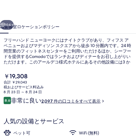
ド
ニ
前へ
次へ
ュ
104+
概要
客室
ロケーション
ポリシー
ー
フリーハンド ニューヨークにはナイトクラブがあり、フィフス ア
ヨ
ベニューおよびマディソン スクエアから徒歩 10 分圏内です。24 時
間営業のフィットネスセンターをご利用いただけるほか、シーフー
ー
ドを提供するComodoではランチおよびディナーをお召し上がりい
ク
ただけます。このアールデコ様式ホテルにあるその他設備には3 か
所のバー / ラウンジ、スナックバー / デリ、およびテラスがありま
の
す。旅行者は周辺の公共交通機関が充実している点を気に入ってい
現
￥19,308
ます。地下鉄 23 ストリート駅 (パーク アベニュー)までは 3 分で、
在
写
合計 ￥29,043
地下鉄 28 ストリート駅 (パーク アベニュー サウス)までは 6 分で
の
税およびサービス料込み
す。
3 か所のバー / ラウンジ、屋上バー
真
料
8 月 23 日 ～ 8 月 24 日
金
口
非常に良い
ギ
8.6
2,097 件の口コミをすべて表示
は
10段階中8.6
コ
￥19,308
ャ
ミ
で
す
ラ
人気の設備とサービス
リ
ペット可
WiFi (無料)