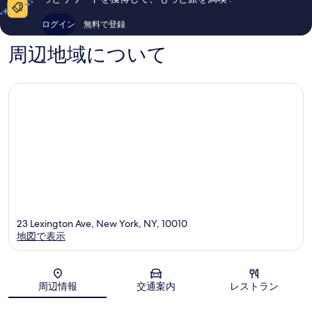
件
件
の
の
ログイン
無料で登録
口
口
コ
コ
周辺地域について
ミ
ミ
23 Lexington Ave, New York, NY, 10010
地図で表示
地図
周辺情報
交通案内
レストラン