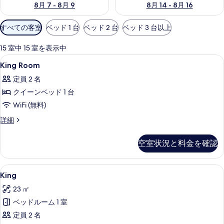
8月 7 - 8月 9
8月 14 - 8月 16
利
すべての客室
ベッド 1 台
ベッド 2 台
ベッド 3 台以上
用
可
15 室中 15 室を表示中
能
King
セーフティボックス (室内)、デスク、アイ
4
King Room
な
Room
客
定員 2 名
の
室
クイーンベッド 1 台
す
の
WiFi (無料)
べ
絞
King
詳細
て
り
Room
込
の
の
空室状況と料金を確認
み
詳
写
条
細
真
件
King
セーフティボックス (室内)、デスク、アイ
を
5
King
の
表
23 ㎡
す
示
ベッドルーム 1 室
べ
す
定員 2 名
て