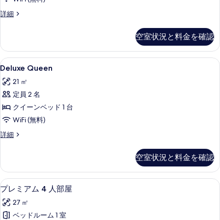
ル
コ
詳細
ー
ン
ム
フ
空室状況と料金を確認
ォ
ク
ー
イ
ト
Deluxe
セーフティボックス (室内)、デスク、アイ
5
ル
Deluxe Queen
ー
Queen
ー
ン
21 ㎡
ム
の
ク
ベ
定員 2 名
す
イ
ッ
クイーンベッド 1 台
べ
ー
ン
ド
WiFi (無料)
て
ベ
1
Deluxe
詳細
の
ッ
Queen
台
ド
写
の
1
の
空室状況と料金を確認
詳
真
台
す
細
の
を
詳
べ
セーフティボックス (室内)、デスク、アイ
プ
表
5
プレミアム 4 人部屋
細
て
レ
示
27 ㎡
の
ミ
す
ベッドルーム 1 室