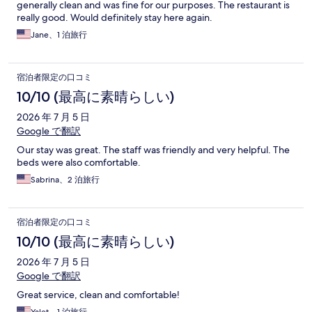
generally clean and was fine for our purposes. The restaurant is
really good. Would definitely stay here again.
Jane、1 泊旅行
宿泊者限定の口コミ
10/10 (最高に素晴らしい)
2026 年 7 月 5 日
Google で翻訳
Our stay was great. The staff was friendly and very helpful. The
beds were also comfortable.
Sabrina、2 泊旅行
宿泊者限定の口コミ
10/10 (最高に素晴らしい)
2026 年 7 月 5 日
Google で翻訳
Great service, clean and comfortable!