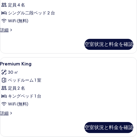
写
ア
る
定員 4 名
真
ム
シングル二段ベッド 2 台
を
4
WiFi (無料)
人
表
プ
詳細
部
示
レ
屋
す
ミ
空室状況と料金を確認
ア
の
る
ム
す
4
Premium
Premium King | 客室の設備とサービス
4
人
べ
Premium King
King
部
て
30 ㎡
屋
の
の
の
ベッドルーム 1 室
す
詳
写
定員 2 名
べ
細
真
キングベッド 1 台
て
を
WiFi (無料)
の
表
Premium
詳細
写
King
示
真
の
す
空室状況と料金を確認
詳
を
る
細