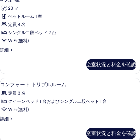
ン
人
ム
ベ
23 ㎡
ク
部
イ
ッ
ベッドルーム 1 室
屋
ー
ド
定員 4 名
ン
の
1
ベ
シングル二段ベッド 2 台
す
ッ
台
WiFi (無料)
ド
べ
の
1
4
詳細
て
台
人
す
の
の
部
べ
空室状況と料金を確認
詳
屋
写
細
て
の
真
詳
の
セーフティボックス (室内)、デスク、アイ
コ
7
細
を
コンフォート トリプルルーム
写
ン
表
定員 3 名
真
フ
示
クイーンベッド 1 台およびシングル二段ベッド 1 台
を
ォ
す
WiFi (無料)
表
ー
る
コ
詳細
示
ト
ン
す
ト
フ
空室状況と料金を確認
ォ
る
リ