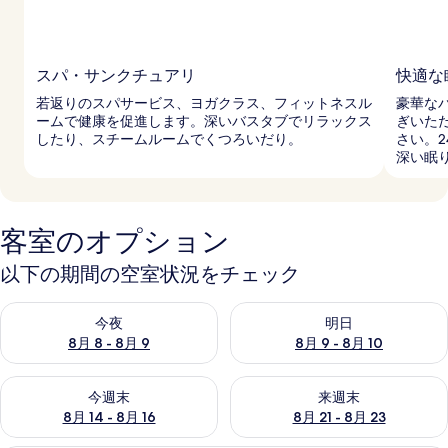
スパ・サンクチュアリ
快適な
若返りのスパサービス、ヨガクラス、フィットネスル
豪華な
ームで健康を促進します。深いバスタブでリラックス
ぎいた
したり、スチームルームでくつろいだり。
さい。
深い眠
客室のオプション
以下の期間の空室状況をチェック
今夜 8月 8 - 8月 9 の空室状況をチェック
明日 8月 9 - 8月 10 の空室
今夜
明日
8月 8 - 8月 9
8月 9 - 8月 10
今週末 8月 14 - 8月 16 の空室状況をチェック
来週末 8月 21 - 8月 23 の
今週末
来週末
8月 14 - 8月 16
8月 21 - 8月 23