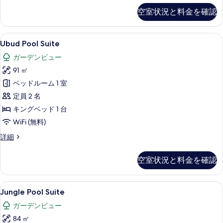
写
を
の
空室状況と料金を確認
真
詳
表
細
を
示
Ubud
Ubud Pool Suite | 部屋からの景観
表
す
12
Ubud Pool Suite
Pool
示
る
ガーデンビュー
Suite
す
91 ㎡
の
る
ベッドルーム 1 室
す
定員 2 名
べ
キングベッド 1 台
て
WiFi (無料)
の
写
Ubud
詳細
Pool
真
Suite
空室状況と料金を確認
を
の
詳
表
細
Jungle
Jungle Pool Suite | 高級寝具
示
9
Jungle Pool Suite
Pool
す
ガーデンビュー
Suite
る
84 ㎡
の