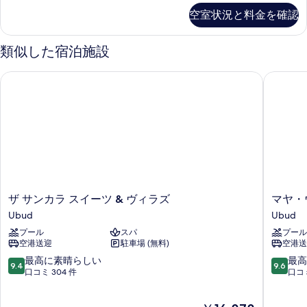
真
Villa
空室状況と料金を確認
を
の
詳
表
細
類似した宿泊施設
示
す
ザ サンカラ スイーツ & ヴィラズ
マヤ・ウ
る
ザ
マ
ザ サンカラ スイーツ & ヴィラズ
マヤ・
サ
ヤ・
Ubud
Ubud
ン
ウ
プール
スパ
プール
カ
ブ
空港送迎
駐車場 (無料)
空港送
ラ
ド・
ス
リ
10
10
最高に素晴らしい
最高
9.4
9.6
イ
ゾ
段
段
口コミ 304 件
口コミ
ー
ー
階
階
ツ
ト・
中
中
現