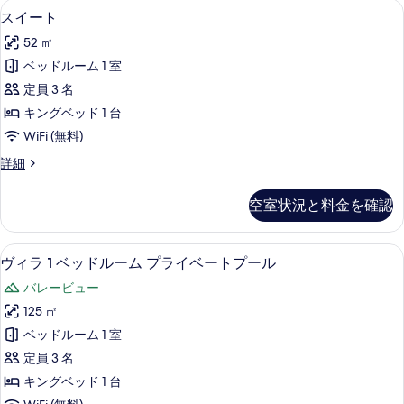
スイート | 高級寝具、ミニバー、セー
ス
9
スイート
イ
52 ㎡
ー
ベッドルーム 1 室
ト
定員 3 名
の
キングベッド 1 台
す
WiFi (無料)
べ
ス
詳細
て
イ
の
ー
空室状況と料金を確認
ト
写
の
真
詳
ヴィラ 1 ベッドルーム プライベートプ
ヴ
12
細
ヴィラ 1 ベッドルーム プライベートプール
を
ィ
表
バレービュー
ラ
示
125 ㎡
1
す
ベッドルーム 1 室
ベ
る
定員 3 名
ッ
キングベッド 1 台
ド