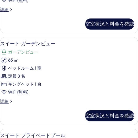
WiFi (無料)
ル
ヴ
詳細
ー
ィ
ム
ラ
空室状況と料金を確認
1
プ
ベ
ラ
ッ
スイート ガーデンビュー | 高級寝具
ス
8
ド
イ
スイート ガーデンビュー
イ
ル
ベ
ガーデンビュー
ー
ー
ー
ム
65 ㎡
ト
プ
ト
ベッドルーム 1 室
ラ
ガ
プ
イ
定員 3 名
ー
ベ
ー
キングベッド 1 台
ー
デ
ル
WiFi (無料)
ト
ン
プ
の
ス
詳細
ー
ビ
イ
す
ル
ュ
ー
の
べ
空室状況と料金を確認
ト
ー
詳
て
ガ
細
の
ー
の
スイート プライベートプール | 高級
ス
9
デ
スイート プライベートプール
す