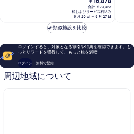
￥16,878
&
ア
9.4、
9.6、
在
ヴ
ン
最
最
合計 ￥20,423
の
ィ
ド・
高
高
税およびサービス料込み
料
ラ
8 月 26 日 ～ 8 月 27 日
ス
に
に
金
ズ
パ
素
素
は
Ubud
類似施設を比較
Ubud
晴
晴
￥16,878
ら
ら
し
し
い、
い、
ログインすると、対象となる割引や特典を確認できます。も
口
口
っとリワードを獲得して、もっと旅を満喫 !
コ
コ
ミ
ミ
ログイン
無料で登録
304
1,004
件
件
周辺地域について
件
件
の
の
口
口
コ
コ
ミ
ミ