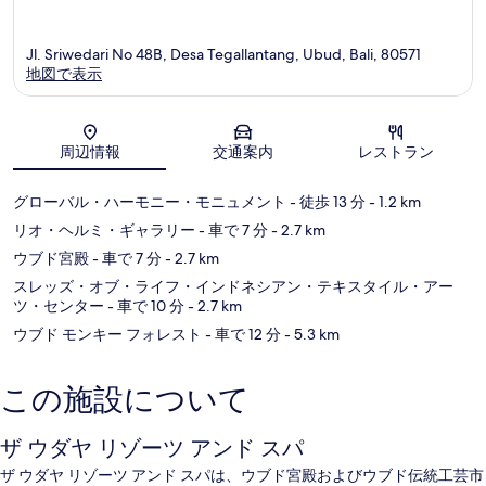
Jl. Sriwedari No 48B, Desa Tegallantang, Ubud, Bali, 80571
地図で表示
地図
周辺情報
交通案内
レストラン
グローバル・ハーモニー・モニュメント
- 徒歩 13 分
- 1.2 km
リオ・ヘルミ・ギャラリー
- 車で 7 分
- 2.7 km
ウブド宮殿
- 車で 7 分
- 2.7 km
スレッズ・オブ・ライフ・インドネシアン・テキスタイル・アー
ツ・センター
- 車で 10 分
- 2.7 km
ウブド モンキー フォレスト
- 車で 12 分
- 5.3 km
この施設について
ザ ウダヤ リゾーツ アンド スパ
ザ ウダヤ リゾーツ アンド スパは、ウブド宮殿およびウブド伝統工芸市