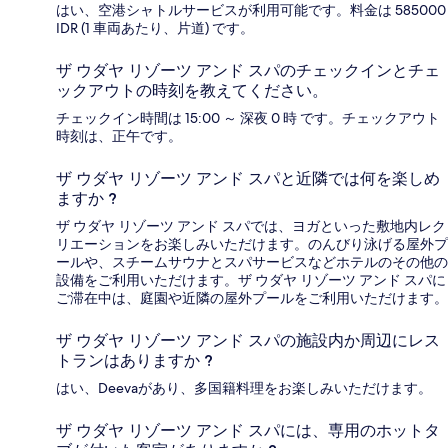
はい、空港シャトルサービスが利用可能です。料金は 585000
IDR (1 車両あたり、片道) です。
ザ ウダヤ リゾーツ アンド スパのチェックインとチェ
ックアウトの時刻を教えてください。
チェックイン時間は 15:00 ～ 深夜 0 時 です。チェックアウト
時刻は、正午です。
ザ ウダヤ リゾーツ アンド スパと近隣では何を楽しめ
ますか ?
ザ ウダヤ リゾーツ アンド スパでは、ヨガといった敷地内レク
リエーションをお楽しみいただけます。のんびり泳げる屋外プ
ールや、スチームサウナとスパサービスなどホテルのその他の
設備をご利用いただけます。ザ ウダヤ リゾーツ アンド スパに
ご滞在中は、庭園や近隣の屋外プールをご利用いただけます。
ザ ウダヤ リゾーツ アンド スパの施設内か周辺にレス
トランはありますか ?
はい、Deevaがあり、多国籍料理をお楽しみいただけます。
ザ ウダヤ リゾーツ アンド スパには、専用のホットタ