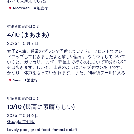
おいて大満足でした。
Morohashi、4 泊旅行
宿泊者限定の口コミ
4/10 (まあまあ)
2025 年 5 月 7 日
女子2人旅。通常のプランで予約していたら、フロントでグレー
ドアップしておきましたよと嬉しい話が。 ウキウキしてついて
いくと、ガッカリ。 まず、部屋まで行くのに歩いて10分から20
分は歩きます。しかも、山道のようにアップダウンありです。
かなり、体力をもっていかれます。 また、到着後プールに入ろ
うと思いましたが、奥まっているところにあることもあり、水
Yumi、1 泊旅行
温が冷たくて入れず。 部屋の音も周りからの騒音で落ち着け
ず、夜中には水道が何度も流れる音で起きました。 全くもって
休めず、ほとんど寝れませんでした。 部屋の立地も悪いので、
宿泊者限定の口コミ
景観がいいエントランス側のプールやレストランにもかなり行
きにくかったです。 スパも予約でいっぱいだったのもあり、た
10/10 (最高に素晴らしい)
だ足腰が疲れただけの宿でした。 もう行くことはないでしょ
2026 年 5 月 6 日
う。
Google で翻訳
Lovely pool, great food, fantastic staff