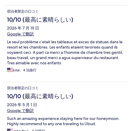
宿泊者限定の口コミ
10/10 (最高に素晴らしい)
2026 年 7 月 19 日
Google で翻訳
Le seul problème c’etait les tableaux et exces de statues dans le
resort et les chambres. Les enfants etaient terorisés quand ils
voyaient ceci. A part ca merci a l’homme de chambre tres gentil,
beau travail, un grand merci a agus superviseur du restaurant.
Tres aimable avec nos enfants
bilal、4 泊旅行
宿泊者限定の口コミ
10/10 (最高に素晴らしい)
2026 年 5 月 1 日
Google で翻訳
Such an amazing experience staying here for our honeymoon.
Highly recommend to any one traveling to Ubud.
John Paul、3 泊旅行