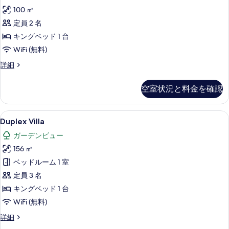
写
イ
ン
べ
100 ㎡
ビ
真
ー
ュ
て
定員 2 名
を
ト
ー
の
キングベッド 1 台
の
表
プ
詳
写
WiFi (無料)
示
ラ
細
真
ス
詳細
す
イ
イ
を
る
ベ
ー
空室状況と料金を確認
表
ト
ー
プ
示
ト
ラ
Duplex
Duplex Villa | 高級寝具、ミニバ
す
11
イ
Duplex Villa
プ
Villa
ベ
る
ー
ガーデンビュー
ー
の
ト
ル
156 ㎡
す
プ
の
ベッドルーム 1 室
べ
ー
ル
す
定員 3 名
て
の
べ
キングベッド 1 台
の
詳
て
WiFi (無料)
細
写
の
Duplex
詳細
真
Villa