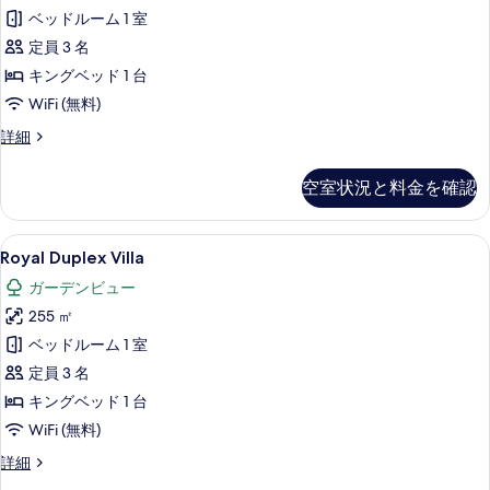
ベッドルーム 1 室
す
定員 3 名
べ
キングベッド 1 台
て
WiFi (無料)
の
写
Jungle
詳細
Pool
真
Suite
空室状況と料金を確認
を
の
詳
表
細
Royal
Royal Duplex Villa | 高級寝
示
11
Royal Duplex Villa
Duplex
す
ガーデンビュー
Villa
る
255 ㎡
の
ベッドルーム 1 室
す
定員 3 名
べ
キングベッド 1 台
て
WiFi (無料)
の
写
Royal
詳細
Duplex