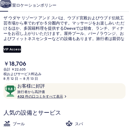
ツ
131+
概要
客室
ロケーション
ポリシー
ア
ザ ウダヤ リゾーツ アンド スパは、ウブド宮殿およびウブド伝統工
ン
芸市場から車でわずか 5 分圏内です。マッサージをお楽しみいただ
けるほか、多国籍料理を提供するDeevaでは朝食、ランチ、ディナ
ド
ーをお召し上がりいただけます。屋外プール、バー / ラウンジ、お
ス
よびフィットネスセンターなどの設備もあります。旅行者は親切な
スタッフを高く評価しています。
パ
VIP Access
の
現
￥18,706
ヨガ
写
在
合計 ￥22,635
の
税およびサービス料込み
真
料
8 月 12 日 ～ 8 月 13 日
金
ギ
口
10
お客様に好評
は
コ
旅
段
旅行者から高評価
ャ
￥18,706
行
432 件の口コミをすべて表示
ミ
階
で
者
ラ
す
中
か
9.8、
人気の設備とサービス
リ
ら
お
高
ー
評
客
プール
スパ
価