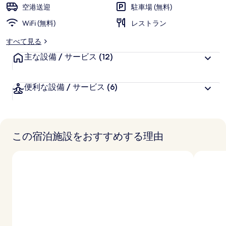
様
空港送迎
駐車場 (無料)
に
WiFi (無料)
好
レストラン
評
すべて見る
件
主な設備 / サービス
の
(12)
口
コ
便利な設備 / サービス
(6)
ミ
この宿泊施設をおすすめする理由