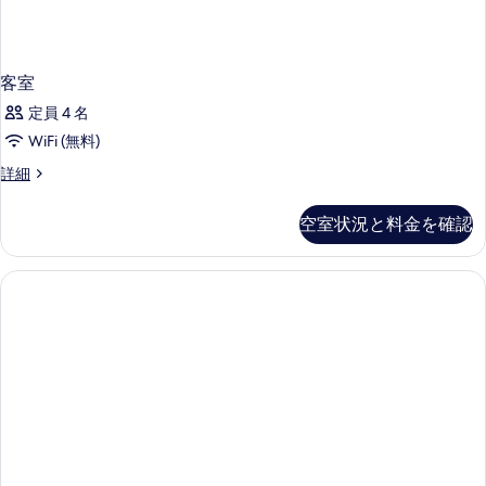
客室
定員 4 名
WiFi (無料)
客
詳細
室
の
空室状況と料金を確認
詳
細