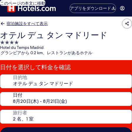
このページの本文に移動
アプリをダウンロード
宿泊施設をすべて表示
オテル デュ タン マドリード
4.0
Hotel du Temps Madrid
つ
グランビアから 0.2 km、レストランがあるホテル
星
宿
日付を選択して料金を確認
泊
施
目的地
設
日付
旅行者