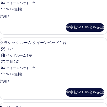
ア
を
クイーンベッド 1 台
ル
表
WiFi (無料)
ー
示
ス
詳細
ム
ー
す
ク
ペ
空室状況と料金を確認
る
リ
イ
ア
ー
ル
クラシック ルーム クイーンベッド 1 
ク
6
ー
クラシック ルーム クイーンベッド 1 台
ン
ラ
ム
ベ
17 ㎡
ク
シ
イ
ッ
ベッドルーム 1 室
ッ
ー
ド
定員 2 名
ン
ク
1
ベ
クイーンベッド 1 台
ル
ッ
台
WiFi (無料)
ド
ー
の
1
ク
詳細
ム
台
ラ
す
の
ク
シ
べ
空室状況と料金を確認
詳
ッ
イ
細
て
ク
ー
ル
の
Rooftop
Rooftop Suite | テラス / パティオ
3
ー