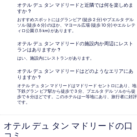
オテル デュ タン マドリードと近隣では何を楽しめま
すか ?
おすすめスポットにはグランビア (徒歩 2 分) やプエルタ デル
ソル (徒歩 6 分) のほか、マヨール広場 (徒歩 10 分) やエル レテ
ィロ公園 (1.5 km) があります。
オテル デュ タン マドリードの施設内か周辺にレスト
ランはありますか ?
はい、施設内にレストランがあります。
オテル デュ タン マドリードはどのようなエリアにあ
りますか ?
オテル デュ タン マドリードはマドリード セントロにあり、地
下鉄グラン ビア駅から徒歩で 3 分、プエルタ デル ソルから徒
歩で 6 分ほどです。このホテルは一等地にあり、旅行者に好評
です。
オテル デュ タン マドリードの口
口
コミ
コ