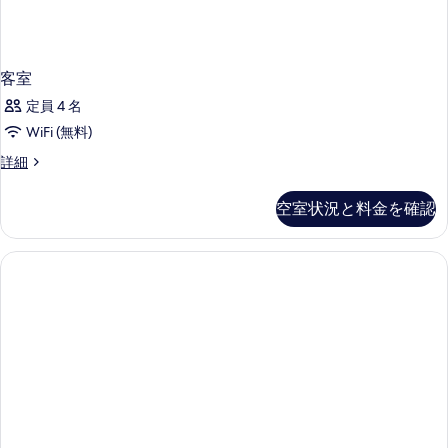
客室
定員 4 名
WiFi (無料)
客
詳細
室
の
空室状況と料金を確認
詳
細