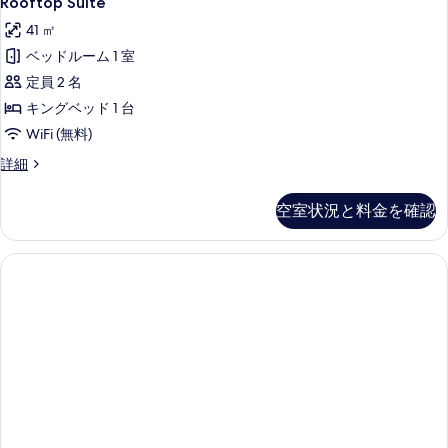
Rooftop Suite
ン
Suite
写
ム
ベ
41 ㎡
ク
の
真
イ
ッ
ベッドルーム 1 室
す
を
ー
ド
定員 2 名
べ
ン
表
1
ベ
キングベッド 1 台
て
示
ッ
台
WiFi (無料)
の
ド
す
の
1
Rooftop
詳細
写
る
台
Suite
す
真
の
の
べ
空室状況と料金を確認
詳
詳
を
細
て
細
表
の
示
写
す
真
る
を
表
示
す
る