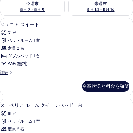
今週末 8月 7 - 8月 9 の空室状況をチェック
来週末 8月 14 - 8月 16 の
今週末
来週末
8月 7 - 8月 9
8月 14 - 8月 16
ジュニア スイート | 高級寝具、ミニ
ジ
6
ジュニア スイート
ュ
31 ㎡
ニ
ベッドルーム 1 室
ア
定員 2 名
ス
ダブルベッド 1 台
イ
WiFi (無料)
ー
ジ
詳細
ト
ュ
の
ニ
空室状況と料金を確認
ア
す
ス
べ
イ
スーペリア ルーム クイーンベッド 1 
ス
6
ー
スーペリア ルーム クイーンベッド 1 台
て
ー
ト
の
18 ㎡
の
ペ
詳
写
ベッドルーム 1 室
リ
細
真
定員 2 名