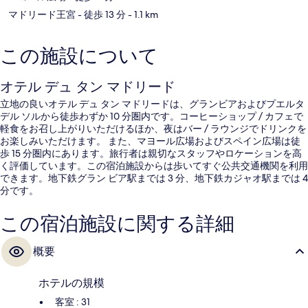
マドリード王宮
- 徒歩 13 分
- 1.1 km
この施設について
オテル デュ タン マドリード
立地の良いオテル デュ タン マドリードは、グランビアおよびプエルタ
デル ソルから徒歩わずか 10 分圏内です。コーヒーショップ / カフェで
軽食をお召し上がりいただけるほか、夜はバー / ラウンジでドリンクを
お楽しみいただけます。 また、マヨール広場およびスペイン広場は徒
歩 15 分圏内にあります。旅行者は親切なスタッフやロケーションを高
く評価しています。この宿泊施設からは歩いてすぐ公共交通機関を利用
できます。地下鉄グラン ビア駅までは 3 分、地下鉄カジャオ駅までは 4
分です。
この宿泊施設に関する詳細
概要
ホテルの規模
客室 : 31