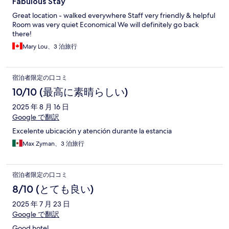
Fabulous Stay
Great location - walked everywhere Staff very friendly & helpful
Room was very quiet Economical We will definitely go back
there!
Mary Lou、3 泊旅行
宿泊者限定の口コミ
10/10 (最高に素晴らしい)
2025 年 8 月 16 日
Google で翻訳
Excelente ubicación y atención durante la estancia
Max Zyman、3 泊旅行
宿泊者限定の口コミ
8/10 (とても良い)
2025 年 7 月 23 日
Google で翻訳
Good hotel.