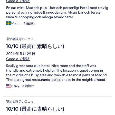
Google で翻訳
En oas mitt i Madrids puls. Litet och personligt hotell med trevlig
personal och individuellt inredda rum. Mysig bar och terass.
Nära till shopping och många sevärdheter.
Martin、3 泊旅行
宿泊者限定の口コミ
10/10 (最高に素晴らしい)
2026 年 5 月 29 日
Google で翻訳
Really great boutique hotel. Nice room and the staff was
friendly and extremely helpful. The location is quiet corner in
the middle of a busy area and walkable to most parts of Madrid.
There are great restaurants, cafes, shops in the neighborhood.
Darcy、5 泊旅行
宿泊者限定の口コミ
10/10 (最高に素晴らしい)