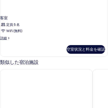
客室
定員 5 名
WiFi (無料)
客
詳細
室
の
空室状況と料金を確認
詳
細
類似した宿泊施設
アーバン ハイブ マドリード
ザ・ソー