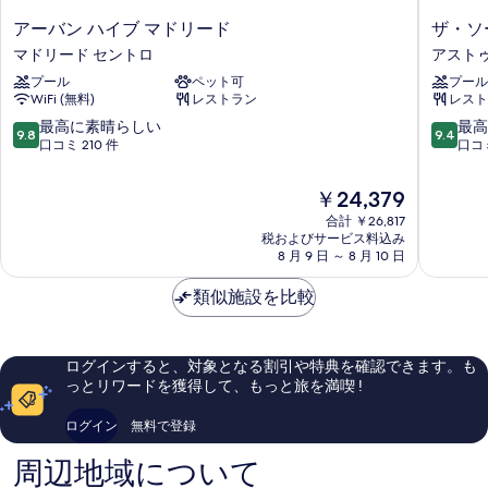
ア
ザ・
アーバン ハイブ マドリード
ザ・ソ
ー
ソ
マドリード セントロ
アスト
バ
ー
プール
ペット可
プール
ン
シ
WiFi (無料)
レストラン
レスト
ハ
ャ
イ
ル・
10
10
最高に素晴らしい
最高
9.8
9.4
ブ
ハ
段
段
口コミ 210 件
口コミ
マ
ブ・
階
階
ド
マ
中
中
現
￥24,379
リ
ド
9.8、
9.4、
在
ー
合計 ￥26,817
リ
最
最
の
税およびサービス料込み
ド
ー
高
高
料
8 月 9 日 ～ 8 月 10 日
マ
ド
に
に
金
ド
ア
素
素
は
類似施設を比較
リ
ス
晴
晴
￥24,379
ー
ト
ら
ら
ド
ゥ
し
し
セ
リ
い、
い、
ログインすると、対象となる割引や特典を確認できます。も
ン
ア
口
口
っとリワードを獲得して、もっと旅を満喫 !
ト
ス
コ
コ
ロ
ミ
ミ
ログイン
無料で登録
210
846
件
件
周辺地域について
件
件