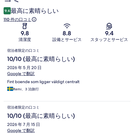
ミ
最高に素晴らしい
9.4
110 件の口コミ
9.8
8.8
9.4
清潔度
設備とサービス
スタッフとサービス
口
宿泊者限定の口コミ
コ
10/10 (最高に素晴らしい)
ミ
2026 年 5 月 20 日
Google で翻訳
Fint boende som ligger väldigt centralt
Remi、3 泊旅行
宿泊者限定の口コミ
10/10 (最高に素晴らしい)
2026 年 7 月 15 日
Google で翻訳