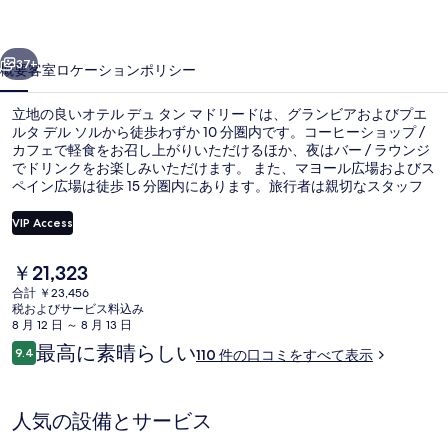
ン
前へ
次へ
マ
37+
概要
客室
ロケーション
ポリシー
ド
立地の良いオテル デュ タン マドリードは、グランビアおよびプエ
リ
ルタ デル ソルから徒歩わずか 10 分圏内です。コーヒーショップ /
カフェで軽食をお召し上がりいただけるほか、夜はバー / ラウンジ
ー
でドリンクをお楽しみいただけます。 また、マヨール広場およびス
ド
ペイン広場は徒歩 15 分圏内にあります。旅行者は親切なスタッフ
やロケーションを高く評価しています。この宿泊施設からは歩いて
の
すぐ公共交通機関を利用できます。地下鉄グラン ビア駅までは 3
VIP Access
分、地下鉄カジャオ駅までは 4 分です。
写
現
￥21,323
施設の正面
真
在
合計 ￥23,456
の
税およびサービス料込み
ギ
料
8 月 12 日 ～ 8 月 13 日
金
ャ
口
最高に素晴らしい
9.4
110 件の口コミをすべて表示
は
10段階中9.4
コ
ラ
￥21,323
ミ
で
リ
す
人気の設備とサービス
ー