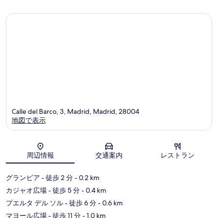
の
の
口
口
コ
コ
ミ
ミ
Calle del Barco, 3, Madrid, Madrid, 28004
地図で表示
地図
周辺情報
交通案内
レストラン
グランビア
- 徒歩 2 分
- 0.2 km
カジャオ広場
- 徒歩 5 分
- 0.4 km
プエルタ デル ソル
- 徒歩 6 分
- 0.6 km
マヨール広場
- 徒歩 11 分
- 1.0 km