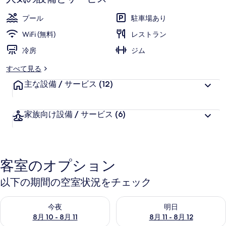
オ
プール
駐車場あり
ー
WiFi (無料)
レストラン
ル
冷房
ジム
セ
すべて見る
ン
主な設備 / サービス
(12)
タ
ー-
家族向け設備 / サービス
(6)
ヴ
ィ
ル
客室のオプション
ウ
以下の期間の空室状況をチェック
エ
今夜 8月 10 - 8月 11 の空室状況をチェック
明日 8月 11 - 8月 12 の空
ス
今夜
明日
8月 10 - 8月 11
8月 11 - 8月 12
ト