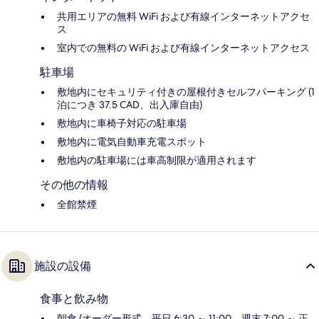
共用エリアの無料 WiFi および有線インターネットアクセ
ス
室内での無料の WiFi および有線インターネットアクセス
駐車場
敷地内にセキュリティ付きの屋根付きセルフパーキング (1
泊につき 37.5 CAD、出入庫自由)
敷地内に車椅子対応の駐車場
敷地内に電気自動車充電スポット
敷地内の駐車場には車高制限が適用されます
その他の情報
全館禁煙
施設の設備
食事と飲み物
朝食 (オーダー形式、平日 6:30 ～ 11:00、週末 7:00 ～ 正