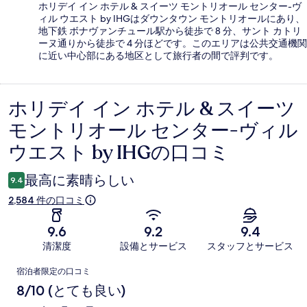
ホリデイ イン ホテル & スイーツ モントリオール センター-ヴ
ィル ウエスト by IHGはダウンタウン モントリオールにあり、
地下鉄 ボナヴァンチュール駅から徒歩で 8 分、サント カトリ
ーヌ通りから徒歩で 4 分ほどです。このエリアは公共交通機関
に近い中心部にある地区として旅行者の間で評判です。
ホリデイ イン ホテル & スイーツ
口
モントリオール センター-ヴィル
コ
ウエスト by IHGの口コミ
ミ
最高に素晴らしい
9.4
2,584 件の口コミ
9.6
9.2
9.4
清潔度
設備とサービス
スタッフとサービス
口
宿泊者限定の口コミ
コ
8/10 (とても良い)