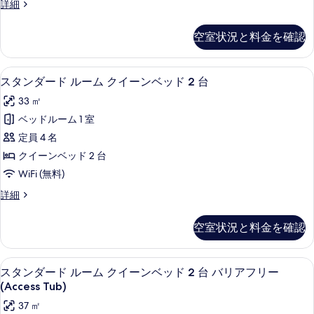
台
す
ス
詳細
の
ム
タ
べ
詳
ン
キ
空室状況と料金を確認
細
て
ダ
ン
ー
の
ド
グ
高級寝具、ピロートップベッド、セーフ
ス
写
7
ル
スタンダード ルーム クイーンベッド 2 台
ベ
タ
ー
真
33 ㎡
ム
ッ
ン
を
キ
ベッドルーム 1 室
ド
ダ
ン
表
定員 4 名
1
グ
ー
示
ベ
クイーンベッド 2 台
台
ド
す
ッ
WiFi (無料)
バ
ド
ル
る
1
リ
ス
詳細
ー
台
タ
ア
バ
ム
ン
空室状況と料金を確認
フ
リ
ダ
ク
ア
ー
リ
イ
フ
ド
高級寝具、ピロートップベッド、セーフ
ス
ー
リ
6
ル
スタンダード ルーム クイーンベッド 2 台 バリアフリー
ー
ー
タ
ー
(Access
(Access Tub)
ン
(Access
ム
ン
Tub)
37 ㎡
Tub)
ク
ベ