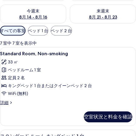
by
今週末 8月 14 - 8月 16 の空室状況をチェック
来週末 8月 21 - 8月 23 の
今週末
来週末
IHG
8月 14 - 8月 16
8月 21 - 8月 23
の
利
すべての客室
ベッド 1 台
ベッド 2 台
写
用
可
7 室中 7 室を表示中
真
能
Standard
高級寝具、ピロートップベッド、セーフ
8
ギ
Standard Room, Non-smoking
な
Room,
客
33 ㎡
ャ
Non-
室
ベッドルーム 1 室
smoking
ラ
の
の
定員 2 名
絞
リ
す
キングベッド 1 台またはクイーンベッド 2 台
り
ー
べ
WiFi (無料)
込
て
み
Standard
詳細
Room,
条
の
Non-
件
空室状況と料金を確認
写
smoking
の
真
詳
高級寝具、ピロートップベッド、セーフ
ス
を
6
細