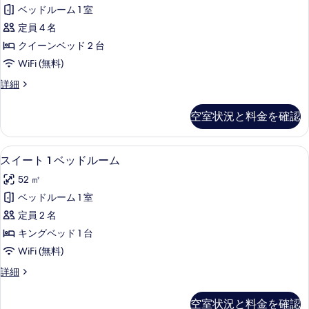
の
ダ
の
イ
ベッドルーム 1 室
ッ
詳
ー
す
ー
定員 4 名
細
ン
ド
べ
ド
ベ
クイーンベッド 2 台
2
ッ
て
ル
WiFi (無料)
台
ド
の
ー
2
の
ス
詳細
写
台
ム
タ
す
の
ン
真
ク
空室状況と料金を確認
詳
べ
ダ
を
イ
細
ー
て
ド
表
ー
高級寝具、ピロートップベッド、セーフ
ス
の
6
ル
スイート 1 ベッドルーム
示
ン
イ
ー
写
52 ㎡
す
ム
ベ
ー
真
ク
ベッドルーム 1 室
る
ッ
ト
イ
を
定員 2 名
ド
ー
1
表
ン
キングベッド 1 台
2
ベ
示
ベ
WiFi (無料)
台
ッ
ッ
す
ド
バ
ス
詳細
ド
る
2
イ
リ
ル
台
ー
空室状況と料金を確認
ア
バ
ト