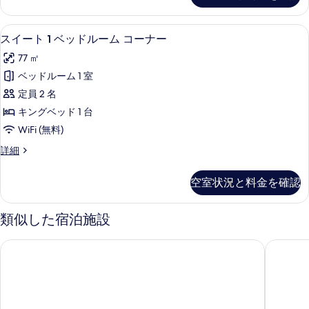
ー
リ
1
フ
ム
ア
ベ
スイート 1 ベッドルーム コーナー |
ス
リ
フ
5
ッ
の
スイート 1 ベッドルーム コーナー
リ
イ
ド
ー
す
77 ㎡
ー
ル
ー
(Access
(Access
べ
ー
ベッドルーム 1 室
ト
Tub)
Tub)
ム
て
定員 2 名
の
の
の
1
詳
の
詳
キングベッド 1 台
ベ
す
細
細
写
WiFi (無料)
ッ
べ
真
ス
詳細
ド
て
イ
を
ル
の
ー
表
空室状況と料金を確認
ト
ー
写
示
1
ム
真
ベ
類似した宿泊施設
す
ッ
コ
を
る
ド
ー
表
コートヤード バイ マリオット モントリオール ダウンタウン
ル スク
ル
ナ
ー
示
ム
ー
す
コ
の
る
ー