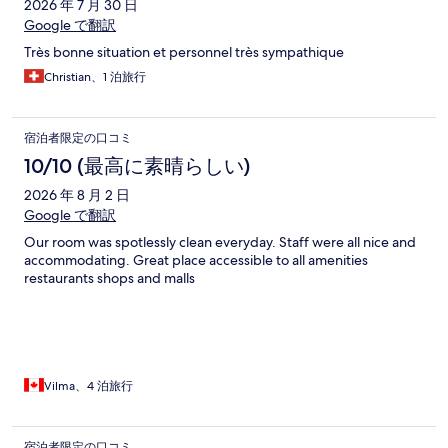
ミ
2026 年 7 月 30 日
Google で翻訳
Très bonne situation et personnel très sympathique
Christian、1 泊旅行
宿泊者限定の口コミ
10/10 (最高に素晴らしい)
2026 年 8 月 2 日
Google で翻訳
Our room was spotlessly clean everyday. Staff were all nice and
accommodating. Great place accessible to all amenities
restaurants shops and malls
Vilma、4 泊旅行
宿泊者限定の口コミ