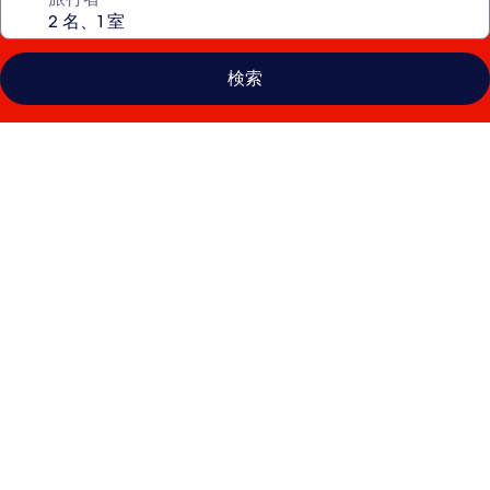
検索
ホ
リ
デ
イ