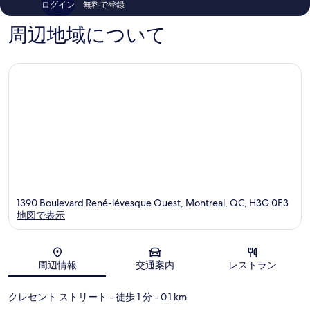
ログイン
無料で登録
ウ
ダ
5,806
ミ
ン
ウ
件
1,757
周辺地域について
タ
ン
件
件
ウ
タ
の
件
ン
ウ
口
の
ダ
ン
コ
口
ウ
モ
ミ
コ
ン
ン
ミ
タ
ト
ウ
リ
ン
オ
モ
ー
ン
ル
ト
リ
オ
1390 Boulevard René-lévesque Ouest, Montreal, QC, H3G 0E3
ー
地図で表示
ル
地図
周辺情報
交通案内
レストラン
クレセント ストリート
- 徒歩 1 分
- 0.1 km