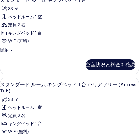
スタンダード ルーム キングベッド 1 台
タ
表
33 ㎡
ン
示
ベッドルーム 1 室
ダ
す
定員 2 名
ー
る
キングベッド 1 台
ド
WiFi (無料)
ル
ス
詳細
ー
タ
ム
ン
空室状況と料金を確認
ダ
キ
ー
ン
ド
高級寝具、ピロートップベッド、セーフ
ス
5
ル
スタンダード ルーム キングベッド 1 台 バリアフリー (Access
グ
タ
ー
Tub)
ベ
ム
ン
33 ㎡
キ
ッ
ダ
ン
ベッドルーム 1 室
ド
グ
ー
定員 2 名
1
ベ
ド
ッ
キングベッド 1 台
台
ド
ル
WiFi (無料)
の
1
ー