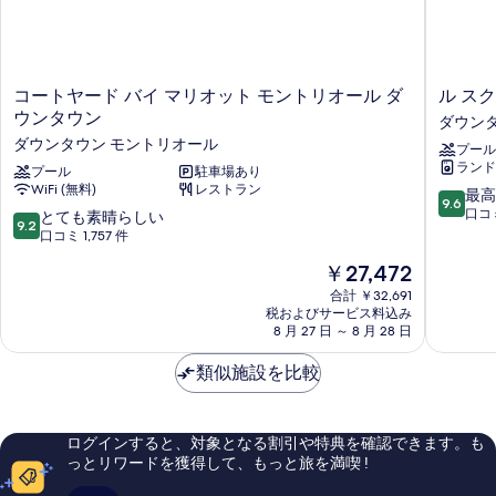
ナ
す
ー
べ
の
詳
て
細
コ
ル
コートヤード バイ マリオット モントリオール ダ
ル ス
の
ー
ス
ウンタウン
ダウン
写
ト
ク
ダウンタウン モントリオール
プール
ヤ
エ
真
ランド
ー
プール
駐車場あり
ア
を
WiFi (無料)
レストラン
ド
フ
10
最高
9.6
表
バ
ィ
段
口コミ
10
とても素晴らしい
9.2
イ
リ
階
段
口コミ 1,757 件
示
マ
ッ
中
階
現
す
￥27,472
リ
プ
9.6、
中
在
オ
ス
最
9.2、
合計 ￥32,691
る
の
ッ
ホ
高
税およびサービス料込み
と
料
ト
8 月 27 日 ～ 8 月 28 日
テ
に
て
金
モ
ル
素
も
は
ン
類似施設を比較
ア
晴
素
￥27,472
ト
ン
ら
晴
リ
ド
し
ら
オ
ス
い、
し
ログインすると、対象となる割引や特典を確認できます。も
ー
イ
口
い、
っとリワードを獲得して、もっと旅を満喫 !
ル
ー
コ
口
ダ
ツ
ミ
コ