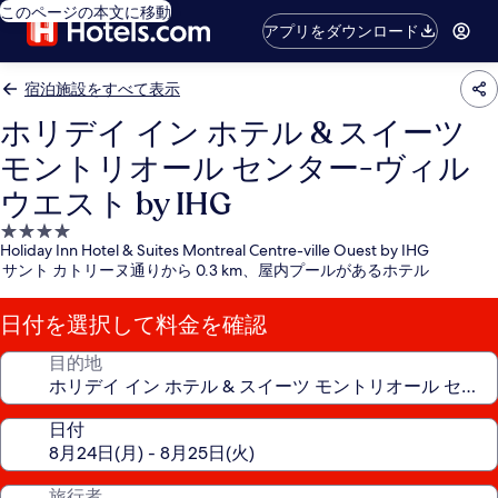
このページの本文に移動
アプリをダウンロード
宿泊施設をすべて表示
ホリデイ イン ホテル & スイーツ
モントリオール センター-ヴィル
ウエスト by IHG
4.0
Holiday Inn Hotel & Suites Montreal Centre-ville Ouest by IHG
つ
サント カトリーヌ通りから 0.3 km、屋内プールがあるホテル
星
宿
日付を選択して料金を確認
泊
施
目的地
設
日付
旅行者