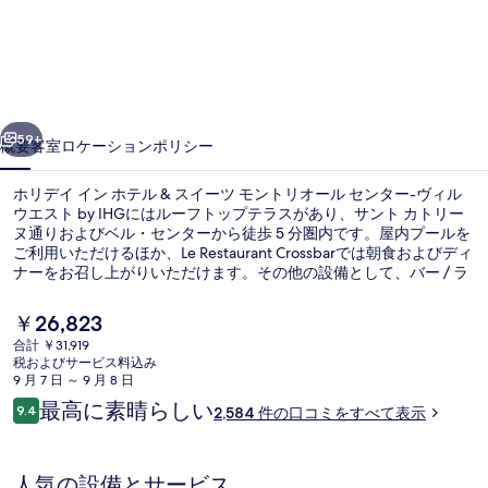
イ
ン
ホ
前へ
次へ
テ
59+
概要
客室
ロケーション
ポリシー
ル
ホリデイ イン ホテル & スイーツ モントリオール センター-ヴィル
&
ウエスト by IHGにはルーフトップテラスがあり、サント カトリー
ス
ヌ通りおよびベル・センターから徒歩 5 分圏内です。屋内プールを
ご利用いただけるほか、Le Restaurant Crossbarでは朝食およびディ
イ
ナーをお召し上がりいただけます。その他の設備として、バー / ラ
ウンジ、フィットネスセンター、およびホットタブがあります。旅
ー
行者は周辺の公共交通機関が充実している点を気に入っています。
現
￥26,823
地下鉄 ボナヴァンチュール駅までは 8 分で、地下鉄 ギイ コンコー
ツ
在
合計 ￥31,919
ディア駅までは 10 分です。
の
税およびサービス料込み
モ
テラス / パティオ
料
9 月 7 日 ～ 9 月 8 日
金
口
ン
最高に素晴らしい
9.4
2,584 件の口コミをすべて表示
は
10段階中9.4
コ
￥26,823
ト
ミ
で
す
リ
人気の設備とサービス