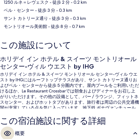
1250 ルネ＝レヴェスク
- 徒歩 2 分
- 0.2 km
ベル・センター
- 徒歩 3 分
- 0.3 km
サント カトリーヌ通り
- 徒歩 3 分
- 0.3 km
モントリオール美術館
- 徒歩 8 分
- 0.7 km
この施設について
ホリデイ イン ホテル & スイーツ モントリオール
センター-ヴィル ウエスト by IHG
ホリデイ イン ホテル & スイーツ モントリオール センター-ヴィル ウエ
スト by IHGにはルーフトップテラスがあり、サント カトリーヌ通りお
よびベル・センターから徒歩 5 分圏内です。屋内プールをご利用いただ
けるほか、Le Restaurant Crossbarでは朝食およびディナーをお召し上
がりいただけます。その他の設備として、バー / ラウンジ、フィットネ
スセンター、およびホットタブがあります。旅行者は周辺の公共交通機
関が充実している点を気に入っています。地下鉄 ボナヴァンチュール
駅までは 8 分で、地下鉄 ギイ コンコーディア駅までは 10 分です。
この宿泊施設に関する詳細
概要