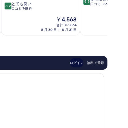
8.8
10
とても良い
段
口コミ 1,369 件
伊
横
8.2
段
口コミ 745 件
階
勢
浜
階
中
佐
市
現
￥4,568
中
8.8、
木
中
在
8.2、
非
町
合計 ￥5,064
心
の
と
常
8 月 30 日 ～ 8 月 31 日
8 月
中
部
料
て
に
金
も
良
は
良
い、
￥4,568
い、
口
口
コ
コ
ミ
ログイン
無料で登録
ミ
1,369
745
件
件
件
件
の
の
口
口
コ
コ
ミ
ミ