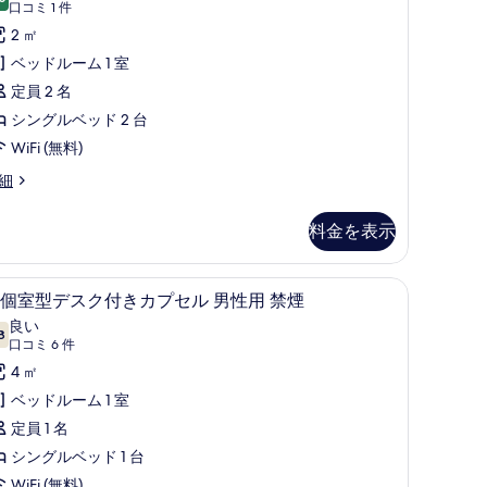
10 点中 8.0
セ
(口
の
口コミ 1 件
コ
ル
2 ㎡
す
ミ
ル
ベッドルーム 1 室
べ
1
ー
定員 2 名
て
件)
ム
シングルベッド 2 台
の
女
WiFi (無料)
写
性
真
細
用
を
料金を表示
２
表
部
示
半個室型デスク付きカプセル 男性用 禁煙 | Wi
半
屋
す
7
個室型デスク付きカプセル 男性用 禁煙
個
禁
る
良い
8
10 点中 7.8
室
(口
煙
口コミ 6 件
コ
型
4 ㎡
の
ミ
デ
ベッドルーム 1 室
す
6
ス
定員 1 名
べ
件)
ク
シングルベッド 1 台
て
WiFi (無料)