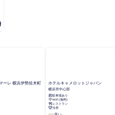
表
る
示
す
示
る
マーレ 横浜伊勢佐木町
ホテルキャメロットジャパン
ホ
マーレ 横浜伊勢佐木町
ホテルキャメロットジャパン
テ
横浜市中心部
ル
駐車場あり
キ
WiFi (無料)
ャ
レストラン
メ
冷房
ロ
10
良い
ッ