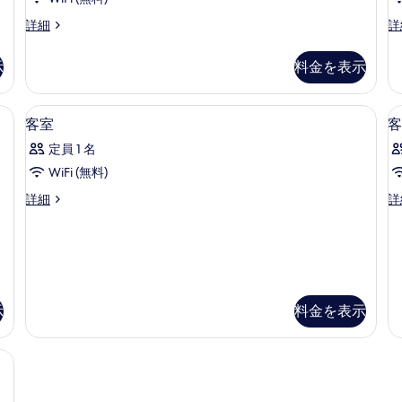
ー
詳
写
細
ム
割
半
詳細
詳
引
個
真
女
カ
室
示
料金を表示
を
性
プ
型
セ
デ
表
用
ル
ス
内装
客
示
2
2
ル
ク
客室
客
部
室
す
ー
付
定員 1 名
ム
き
屋
の
る
女
カ
WiFi (無料)
禁
す
性
プ
客
客
詳細
詳
用
セ
煙
べ
室
室
2
ル
の
て
の
の
部
男
詳
詳
屋
性
す
の
細
細
禁
用
べ
写
煙
禁
て
の
煙
真
示
料金を表示
詳
の
の
を
細
詳
写
表
細
真
示
を
す