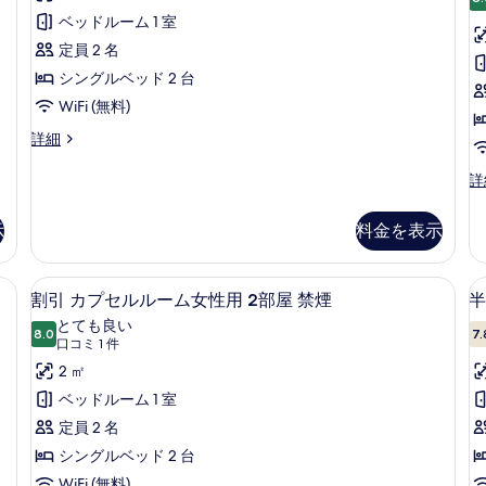
セ
べ
用
男
ベッドルーム 1 室
ル
て
禁
性
定員 2 名
煙
用
ル
の
の
禁
シングルベッド 2 台
ー
写
詳
煙
WiFi (無料)
細
の
ム
真
詳
カ
詳細
男
を
細
プ
性
セ
表
カ
詳
ル
プ
用
示
ル
セ
示
料金を表示
2
す
ー
ル
ム
部
ル
る
男
ー
屋
WiFi (無料)、ベッドシーツ
割
性
8
ム
割引 カプセルルーム女性用 2部屋 禁煙
半
禁
用
引
女
とても良い
2
8.0
性
7.
煙
10 点中 8.0
カ
(口
口コミ 1 件
部
用
コ
の
プ
2 ㎡
屋
２
禁
ミ
部
す
セ
ベッドルーム 1 室
煙
屋
1
べ
ル
定員 2 名
の
禁
件)
詳
煙
て
ル
シングルベッド 2 台
細
の
の
WiFi (無料)