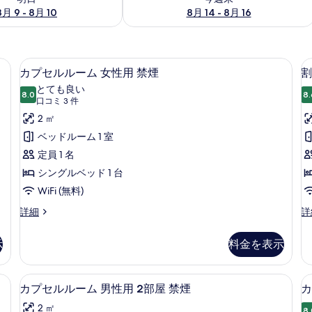
8月 9 - 8月 10
8月 14 - 8月 16
WiFi (無料)、ベッドシーツ
カ
8
カプセルルーム 女性用 禁煙
割
プ
とても良い
8.0
8.
10 点中 8.0
セ
(口
口コミ 3 件
コ
ル
2 ㎡
ミ
ル
ベッドルーム 1 室
3
ー
定員 1 名
件)
ム
シングルベッド 1 台
女
WiFi (無料)
性
カ
割
詳細
詳
プ
引
用
セ
カ
示
料金を表示
禁
ル
プ
ル
セ
煙
ー
ル
WiFi (無料)、ベッドシーツ
カ
の
7
ム
ル
カプセルルーム 男性用 2部屋 禁煙
カ
プ
女
ー
す
2 ㎡
性
ム
8.