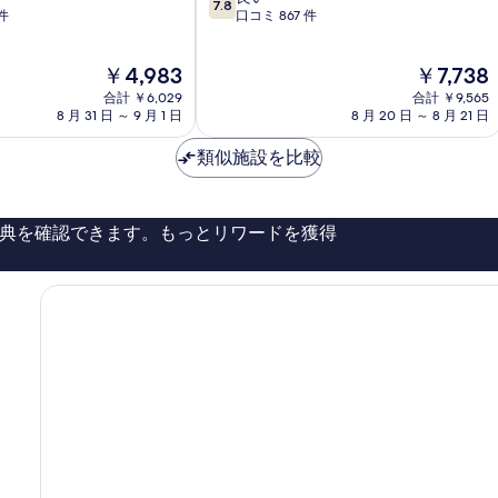
7.8
段
件
口コミ 867 件
ト
階
ジ
中
ャ
現
現
￥4,983
￥7,738
7.8、
パ
在
在
良
合計 ￥6,029
ン
合計 ￥9,565
の
の
い、
8 月 31 日 ～ 9 月 1 日
8 月 20 日 ～ 8 月 21 日
横
料
料
口
浜
金
金
コ
類似施設を比較
市
は
は
ミ
中
￥4,983
￥7,738
867
心
件
部
典を確認できます。もっとリワードを獲得
件
の
口
コ
ミ