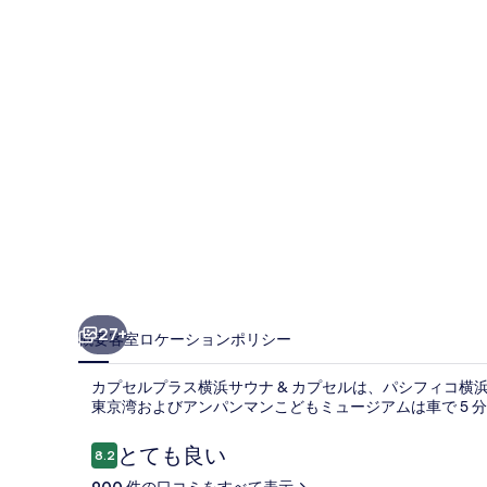
ラ
ス
横
浜
サ
ウ
ナ
&
カ
プ
27+
概要
客室
ロケーション
ポリシー
セ
カプセルプラス横浜サウナ & カプセルは、パシフィコ横浜
ル
東京湾およびアンパンマンこどもミュージアムは車で 5
の
口
とても良い
8.2
写
10段階中8.2
コ
900 件の口コミをすべて表示