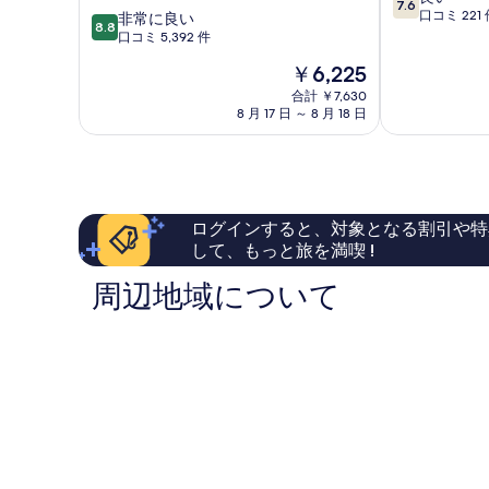
7.6
段
口コミ 221 
10
ー
非常に良い
横
8.8
階
段
ト
口コミ 5,392 件
浜
中
階
横
伊
現
￥6,225
7.6、
中
浜
勢
在
良
8.8、
ベ
合計 ￥7,630
佐
の
い、
8 月 17 日 ～ 8 月 18 日
非
イ
木
料
口
常
タ
町
金
コ
に
ワ
関
は
ミ
良
ー
内
￥6,225
221
い、
み
件
口
な
ログインすると、対象となる割引や特
件
コ
と
して、もっと旅を満喫 !
の
ミ
み
口
5,392
ら
周辺地域について
コ
件
い
ミ
件
の
口
コ
ミ