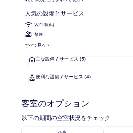
真
ミ
ギ
人気の設備とサービス
ャ
フロント
WiFi (無料)
ラ
禁煙
リ
すべて見る
ー
主な設備 / サービス
(5)
便利な設備 / サービス
(4)
客室のオプション
以下の期間の空室状況をチェック
今夜 8月 8 - 8月 9 の空室状況をチェック
明日 8月 9 
今夜