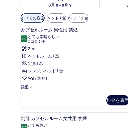
8月 8 - 8月 9
利
すべての客室
ベッド 1 台
ベッド 2 台
用
WiFi (無料)、ベッドシーツ
カ
可
7
カプセルルーム 男性用 禁煙
プ
能
とても素晴らしい
9.0
な
10 点中 9.0
セ
(口
口コミ 2 件
客
コ
ル
2 ㎡
室
ミ
ル
ベッドルーム 1 室
の
2
ー
定員 1 名
絞
件)
ム
シングルベッド 1 台
り
男
WiFi (無料)
込
み
性
カ
詳細
条
プ
用
セ
件
料金を表
禁
ル
ル
煙
ー
WiFi (無料)、ベッドシーツ
割
の
8
ム
割引 カプセルルーム女性用 禁煙
引
男
す
とても良い
性
8.2