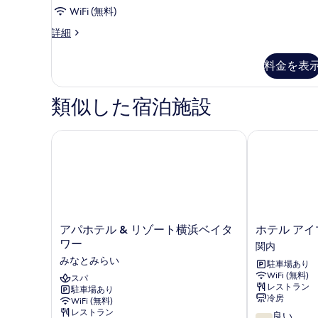
の
キ
表
男
WiFi (無料)
す
ャ
示
性
客
詳細
ビ
べ
室
す
ン
用
て
の
男
料金を表
る
禁
詳
性
の
細
煙
用
写
禁
類似した宿泊施設
の
煙
真
す
の
を
アパホテル & リゾート横浜ベイタワー
ホテル アイ
詳
べ
表
細
て
示
の
す
写
る
真
ア
ホ
アパホテル & リゾート横浜ベイタ
ホテル アイ
を
パ
テ
ワー
関内
表
ホ
ル
みなとみらい
駐車場あり
テ
ア
示
WiFi (無料)
ル
スパ
イ
レストラン
す
駐車場あり
&
マ
冷房
WiFi (無料)
リ
ー
る
レストラン
10
良い
ゾ
レ