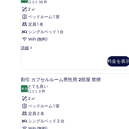
10 点中 8.2
カ
(口
べ
口コミ 35 件
用
コ
プ
2 ㎡
て
禁
ミ
煙
セ
ベッドルーム 1 室
の
の
35
ル
定員 1 名
写
詳
件)
細
ル
シングルベッド 1 台
真
ー
WiFi (無料)
を
ム
表
割
詳細
引
女
示
カ
料金を表
性
す
プ
セ
用
る
ル
WiFi (無料)、ベッドシーツ
割
禁
7
ル
割引 カプセルルーム男性用 2部屋 禁煙
引
ー
煙
とても良い
ム
8.0
10 点中 8.0
カ
(口
の
口コミ 2 件
女
コ
プ
2 ㎡
す
性
ミ
用
セ
ベッドルーム 1 室
べ
禁
2
ル
定員 2 名
て
煙
件)
の
ル
シングルベッド 2 台
の
詳
WiFi (無料)