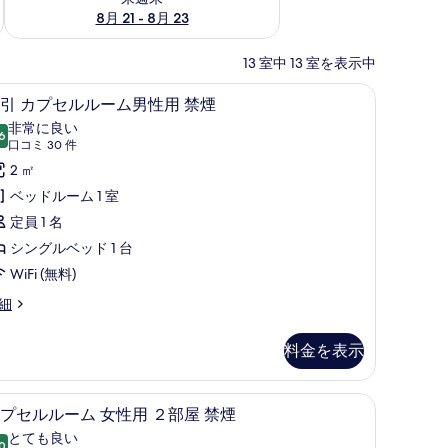
8月 21 - 8月 23
13 室中 13 室を表示中
WiFi (無料)、ベッドシーツ
割
7
引 カプセルルーム男性用 禁煙
引
非常に良い
6
10 点中 8.6
カ
(口
口コミ 30 件
コ
プ
2 ㎡
ミ
セ
ベッドルーム 1 室
30
ル
定員 1 名
件)
ル
シングルベッド 1 台
ー
WiFi (無料)
ム
細
男
料金を表示
性
用
WiFi (無料)、ベッドシーツ
カ
禁
8
プセルルーム 女性用 ２部屋 禁煙
プ
煙
とても良い
0