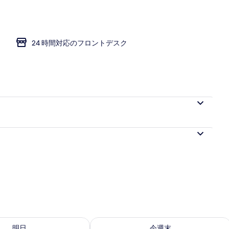
24 時間対応のフロントデスク
- 8月 10 の空室状況をチェック
今週末 8月 14 - 8月 16 の空室状況を
明日
今週末