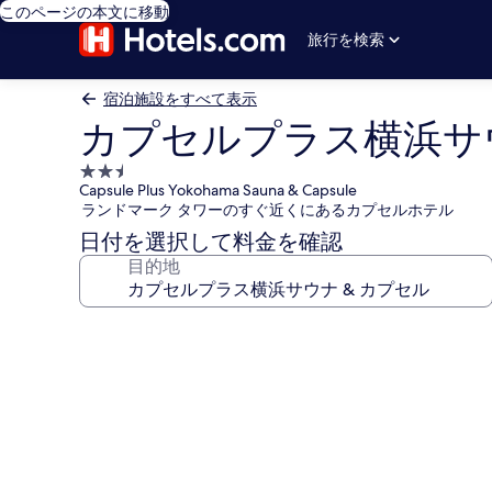
このページの本文に移動
旅行を検索
宿泊施設をすべて表示
カプセルプラス横浜サウ
2.5
Capsule Plus Yokohama Sauna & Capsule
つ
ランドマーク タワーのすぐ近くにあるカプセルホテル
星
日付を選択して料金を確認
宿
目的地
泊
施
設
カ
プ
セ
ル
プ