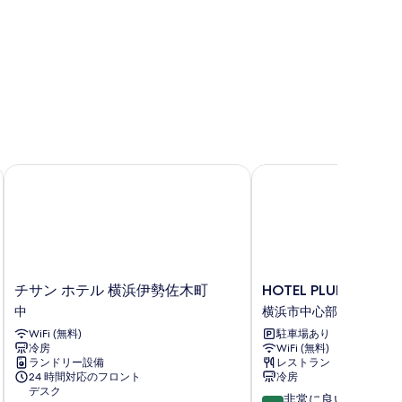
る
を
表
示
す
る
チサン ホテル 横浜伊勢佐木町
HOTEL PLUMM (ホテ
チ
HOTEL
チサン ホテル 横浜伊勢佐木町
HOTEL PLUMM (ホ
サ
PLUMM
中
横浜市中心部
ン
(ホ
WiFi (無料)
駐車場あり
ホ
テ
冷房
WiFi (無料)
テ
ル
ランドリー設備
レストラン
ル
プ
24 時間対応のフロント
冷房
横
ラ
デスク
10
非常に良い
浜
ム)