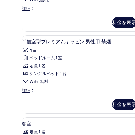
ー
写
細
ム
真
割
詳細
引
男
を
カ
料金を表
性
表
プ
セ
用
示
ル
WiFi (無料)、ベッドシーツ
半
2
す
7
ル
半個室型プレミアムキャビン 男性用 禁煙
部
個
ー
る
4 ㎡
ム
屋
室
男
ベッドルーム 1 室
禁
型
性
定員 1 名
用
煙
プ
2
シングルベッド 1 台
の
レ
部
WiFi (無料)
屋
す
ミ
禁
半
詳細
べ
ア
煙
個
て
の
ム
室
料金を表
詳
型
の
キ
細
プ
写
ャ
レ
WiFi (無料)、ベッドシーツ
客
2
ミ
客室
真
ビ
室
ア
を
ン
定員 1 名
ム