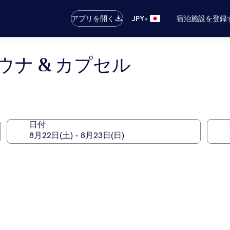
•
アプリを開く
JPY
宿泊施設を登録
ナ & カプセル
日付