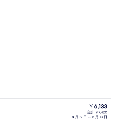
口
ヘアドライヤー、スリッパ、タオル、
現
￥6,133
在
合計 ￥7,420
の
8 月 12 日 ～ 8 月 13 日
フロント
料
金
は