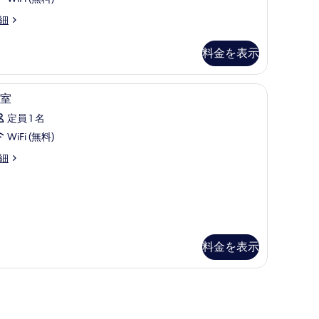
付
の
き
写
細
カ
真
料金を表示
プ
を
セ
表
WiFi (無料)、ベッドシーツ
客
ル
示
2
室
室
男
す
定員 1 名
の
性
る
WiFi (無料)
す
用
細
べ
禁
て
煙
の
の
写
す
真
べ
料金を表示
を
て
表
の
示
写
す
真