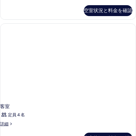
コ
ノ
空室状況と料金を確認
ミ
ー
ダ
ブ
ル
ル
ー
ム
の
詳
細
客室
定員 4 名
客
詳細
室
の