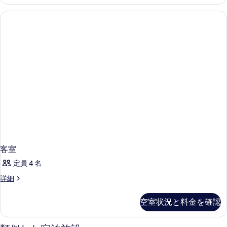
細
客室
定員 4 名
客
詳細
室
の
空室状況と料金を確認
詳
細