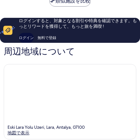
類似施設を比較
ラ
ル
良
良
￥18,082
ラ
ラ
い、
い、
ラ
口
口
コ
コ
ログインすると、対象となる割引や特典を確認できます。も
ミ
ミ
っとリワードを獲得して、もっと旅を満喫 !
629
192
件
件
ログイン
無料で登録
件
件
の
の
周辺地域について
口
口
コ
コ
ミ
ミ
Eski Lara Yolu Uzeri, Lara, Antalya, 07100
地図で表示