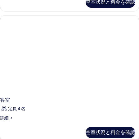
空室状況と料金を確認
詳
細
客室
定員 4 名
客
詳細
室
の
空室状況と料金を確認
詳