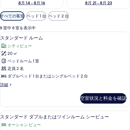
8月 14 - 8月 16
8月 21 - 8月 23
利
すべての客室
ベッド 1 台
ベッド 2 台
用
可
8 室中 8 室を表示中
能
ミニバーのアイテム (無料)、WiFi、
ス
7
スタンダード ルーム
な
タ
客
シティビュー
ン
室
20 ㎡
ダ
の
ベッドルーム 1 室
ー
絞
定員 2 名
り
ド
ダブルベッド 1 台またはシングルベッド 2 台
込
ル
み
ス
詳細
ー
タ
条
ム
ン
件
空室状況と料金を確認
ダ
の
ー
す
ド
ミニバーのアイテム (無料)、WiFi、
ス
5
ル
スタンダード ダブルまたはツインルーム シービュー
べ
タ
ー
て
オーシャン ビュー
ム
ン