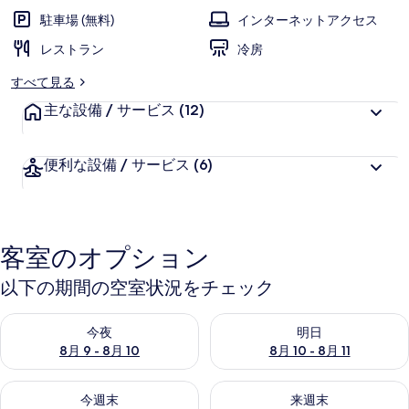
ー
駐車場 (無料)
インターネットアクセス
レストラン
冷房
すべて見る
主な設備 / サービス
(12)
便利な設備 / サービス
(6)
客室のオプション
以下の期間の空室状況をチェック
今夜 8月 9 - 8月 10 の空室状況をチェック
明日 8月 10 - 8月 11 の空
今夜
明日
8月 9 - 8月 10
8月 10 - 8月 11
今週末 8月 14 - 8月 16 の空室状況をチェック
来週末 8月 21 - 8月 23 の
今週末
来週末