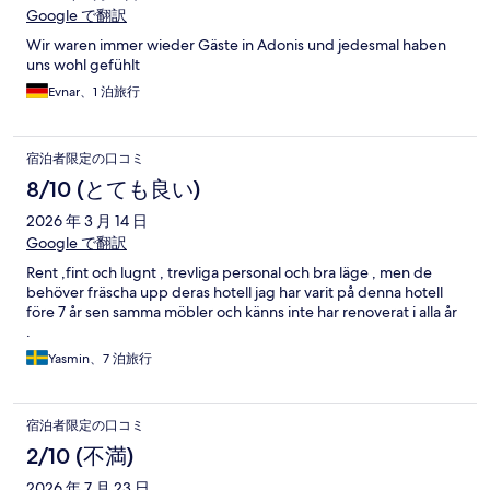
Google で翻訳
Wir waren immer wieder Gäste in Adonis und jedesmal haben
uns wohl gefühlt
Evnar、1 泊旅行
宿泊者限定の口コミ
8/10 (とても良い)
2026 年 3 月 14 日
Google で翻訳
Rent ,fint och lugnt , trevliga personal och bra läge , men de
behöver fräscha upp deras hotell jag har varit på denna hotell
före 7 år sen samma möbler och känns inte har renoverat i alla år
.
Yasmin、7 泊旅行
宿泊者限定の口コミ
2/10 (不満)
2026 年 7 月 23 日