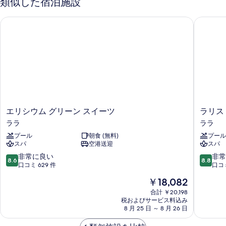
類似した宿泊施設
エリシウム グリーン スイーツ
ラリスト
エ
ラ
エリシウム グリーン スイーツ
ラリス
リ
リ
ララ
ララ
シ
ス
プール
朝食 (無料)
プール
ウ
ト
スパ
空港送迎
スパ
ム
ン
グ
ス
10
10
非常に良い
非常
8.6
8.8
リ
イ
段
段
口コミ 629 件
口コミ
ー
ー
階
階
現
￥18,082
ン
ト
中
中
在
ス
ス
8.6、
8.8、
合計 ￥20,198
の
イ
税およびサービス料込み
パ
非
非
料
8 月 25 日 ～ 8 月 26 日
ー
ホ
常
常
金
ツ
テ
に
に
は