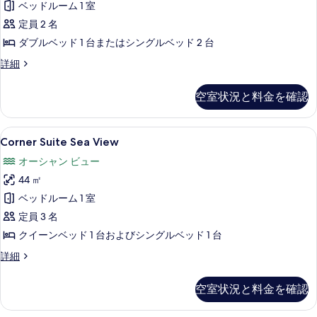
の
の
ベッドルーム 1 室
ダ
詳
写
定員 2 名
細
ー
真
ダブルベッド 1 台またはシングルベッド 2 台
ド
を
ス
詳細
ダ
タ
表
ブ
ン
空室状況と料金を確認
示
ダ
ル
ー
す
ま
ド
Corner
ミニバーのアイテム (無料)、WiFi、
る
6
ダ
Corner Suite Sea View
た
Suite
ブ
は
オーシャン ビュー
ル
Sea
ま
ツ
44 ㎡
View
た
イ
の
ベッドルーム 1 室
は
ツ
ン
す
定員 3 名
イ
ル
べ
クイーンベッド 1 台およびシングルベッド 1 台
ン
ー
て
ル
Corner
詳細
ー
Suite
ム
の
ム
Sea
空室状況と料金を確認
シ
写
シ
View
ー
の
ー
真