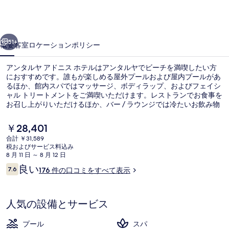
ア
ド
前へ
次へ
ニ
51+
概要
客室
ロケーション
ポリシー
ス
アンタルヤ アドニス ホテルはアンタルヤでビーチを満喫したい方
ホ
におすすめです。誰もが楽しめる屋外プールおよび屋内プールがあ
るほか、館内スパではマッサージ、ボディラップ、およびフェイシ
テ
ャル トリートメントをご満喫いただけます。レストランでお食事を
ル
お召し上がりいただけるほか、バー / ラウンジでは冷たいお飲み物
をお楽しみいただけます。このオールインクルーシブホテルにはプ
の
ールサイドバー、スチームサウナ、および子供用プールも備わって
現
￥28,401
います。
在
写
合計 ￥31,589
の
税およびサービス料込み
航空写真
真
料
8 月 11 日 ～ 8 月 12 日
金
口
良い
ギ
7.6
176 件の口コミをすべて表示
は
10段階中7.6
コ
￥28,401
ャ
ミ
で
す
ラ
人気の設備とサービス
リ
プール
スパ