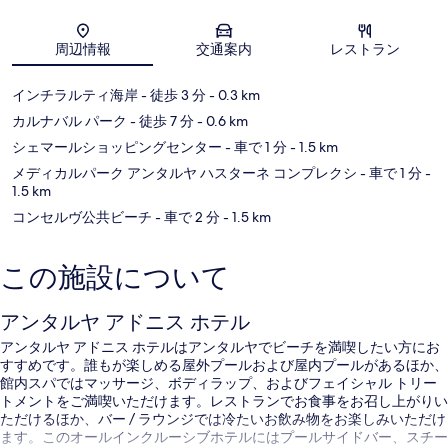
地図
周辺情報
交通案内
レストラン
インチラルティ海岸
- 徒歩 3 分
- 0.3 km
カルナバル パーク
- 徒歩 7 分
- 0.6 km
シェマールショッピングセンター
- 車で 1 分
- 1.5 km
メディカルパーク アンタルヤ ハスターネ コンプレクシ
- 車で 1 分
-
1.5 km
コンセルヴ公共ビーチ
- 車で 2 分
- 1.5 km
この施設について
アンタルヤ アドニス ホテル
アンタルヤ アドニス ホテルはアンタルヤでビーチを満喫したい方にお
すすめです。誰もが楽しめる屋外プールおよび屋内プールがあるほか、
館内スパではマッサージ、ボディラップ、およびフェイシャル トリー
トメントをご満喫いただけます。レストランでお食事をお召し上がりい
ただけるほか、バー / ラウンジでは冷たいお飲み物をお楽しみいただけ
ます。このオールインクルーシブホテルにはプールサイドバー、スチー