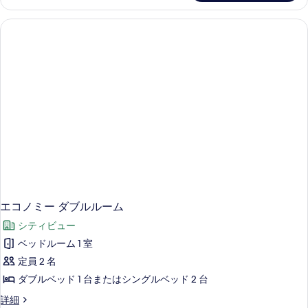
の
詳
細
エコノミー ダブルルーム
シティビュー
ベッドルーム 1 室
定員 2 名
ダブルベッド 1 台またはシングルベッド 2 台
エ
詳細