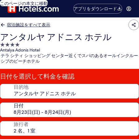
このページの本文に移動
アプリをダウンロード
宿泊施設をすべて表示
アンタルヤ アドニス ホテル
4.0
Antalya Adonis Hotel
つ
テラ シティ ショッピング センター近くでスパのあるオールインクルー
星
シブのビーチホテル
宿
泊
日付を選択して料金を確認
施
設
目的地
日付
旅行者