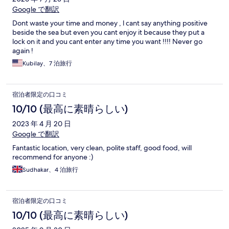
Google で翻訳
Dont waste your time and money , l cant say anything positive
beside the sea but even you cant enjoy it because they put a
lock on it and you cant enter any time you want !!!! Never go
again !
Kubilay、7 泊旅行
宿泊者限定の口コミ
10/10 (最高に素晴らしい)
2023 年 4 月 20 日
Google で翻訳
Fantastic location, very clean, polite staff, good food, will
recommend for anyone :)
Sudhakar、4 泊旅行
宿泊者限定の口コミ
10/10 (最高に素晴らしい)