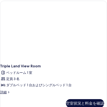
ビ
詳
ビ
を
ュ
細
ー
ュ
表
の
ー
示
詳
細
の
す
す
る
べ
て
の
写
真
を
Triple Land View Room
表
ベッドルーム 1 室
示
定員 3 名
す
ダブルベッド 1 台およびシングルベッド 1 台
る
Triple
詳細
Land
View
空室状況と料金を確認
Room