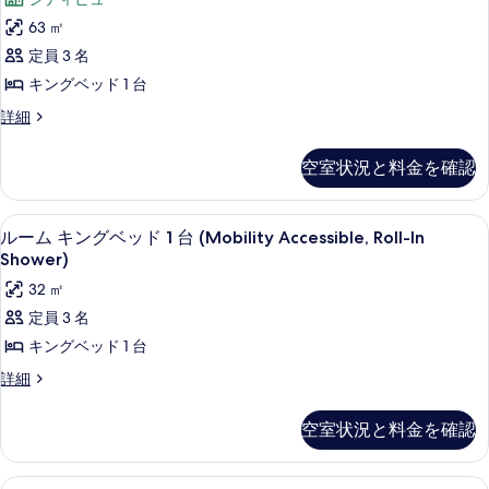
ル
示
ー
す
ー
63 ㎡
す
ト
ム
べ
定員 3 名
の
る
キ
て
詳
キングベッド 1 台
ン
細
の
ス
詳細
グ
イ
写
ベ
ー
真
空室状況と料金を確認
ト
ッ
を
キ
ド
ン
表
羽毛の掛け布団、デスク、遮光カーテン
ル
4
グ
ルーム キングベッド 1 台 (Mobility Accessible, Roll-In
1
示
ー
ベ
Shower)
台
ッ
す
ム
32 ㎡
コ
ド
る
キ
1
定員 3 名
ー
台
ン
キングベッド 1 台
ナ
コ
グ
ー
ー
ル
詳細
ナ
ベ
ー
の
ー
ム
ッ
空室状況と料金を確認
の
す
キ
詳
ド
ン
べ
細
グ
1
羽毛の掛け布団、デスク、遮光カーテン
ル