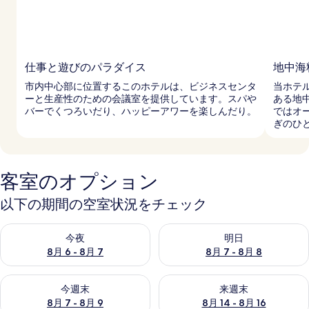
仕事と遊びのパラダイス
地中海
市内中心部に位置するこのホテルは、ビジネスセンタ
当ホテ
ーと生産性のための会議室を提供しています。スパや
ある地
バーでくつろいだり、ハッピーアワーを楽しんだり。
ではオ
ぎのひ
客室のオプション
以下の期間の空室状況をチェック
今夜 8月 6 - 8月 7 の空室状況をチェック
明日 8月 7 - 8月 8 の空室
今夜
明日
8月 6 - 8月 7
8月 7 - 8月 8
今週末 8月 7 - 8月 9 の空室状況をチェック
来週末 8月 14 - 8月 16 の
今週末
来週末
8月 7 - 8月 9
8月 14 - 8月 16