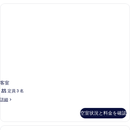
詳
ッ
ー
べ
細
ム
ド
て
1
ル
ベ
の
ッ
ー
写
ド
ム
ル
真
ー
(Mobility
を
ム
Accessible,
表
(Mobility
Roll-
Accessible,
示
in
Roll-
す
in
Shower)
Shower)
る
の
の
詳
す
客室
細
べ
定員 3 名
て
客
詳細
室
の
の
写
空室状況と料金を確認
詳
真
細
を