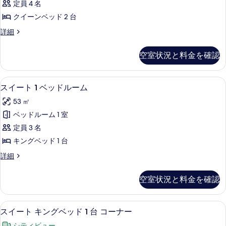
す
定員 4 名
の
る
イ
べ
詳
クイーンベッド 2 台
ー
細
て
ル
詳細
ン
ー
の
ベ
ム
写
空室状況と料金を確認
ク
ッ
真
イ
ド
ー
を
スイート 1 ベッドルーム | 羽毛の掛
ス
4
ン
スイート 1 ベッドルーム
2
表
イ
ベ
台
53 ㎡
ッ
示
ー
の
ド
ベッドルーム 1 室
す
ト
2
す
定員 3 名
台
る
1
べ
の
キングベッド 1 台
ベ
詳
て
ス
詳細
細
ッ
イ
の
ド
ー
写
空室状況と料金を確認
ト
ル
真
1
ー
ベ
を
スイート キングベッド 1 台 コーナー
ス
7
ッ
ム
スイート キングベッド 1 台 コーナー
表
イ
ド
の
シティビュー