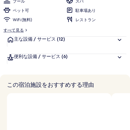
プール
スパ
パ
ペット可
駐車場あり
の
WiFi (無料)
レストラン
写
すべて見る
真
主な設備 / サービス
(12)
ギ
ャ
便利な設備 / サービス
(6)
ラ
リ
ー
この宿泊施設をおすすめする理由