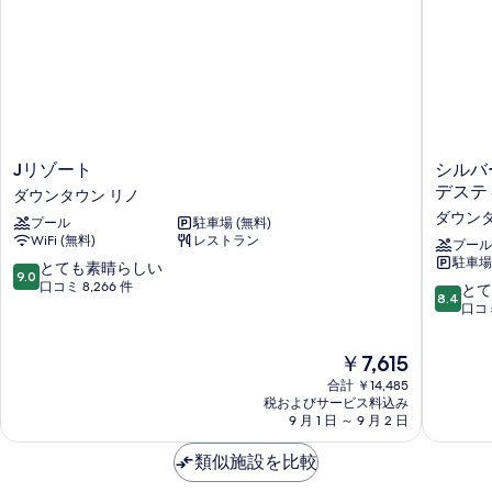
J
シ
Jリゾート
シルバー
リ
ル
デステ
ダウンタウン リノ
ゾ
バ
ダウンタ
プール
駐車場 (無料)
ー
ー
WiFi (無料)
レストラン
ト
レ
プール
駐車場
ダ
ガ
10
とても素晴らしい
9.0
ウ
シ
段
口コミ 8,266 件
10
とて
8.4
ン
ー
階
段
口コミ
タ
リ
中
階
ウ
ノ
9.0、
中
現
￥7,615
ン
-
と
8.4、
在
リ
ア
て
合計 ￥14,485
と
の
ノ
税およびサービス料込み
シ
も
て
料
9 月 1 日 ～ 9 月 2 日
ー
素
も
金
ザ
晴
良
は
類似施設を比較
ー
ら
い、
￥7,615
ズ
し
口