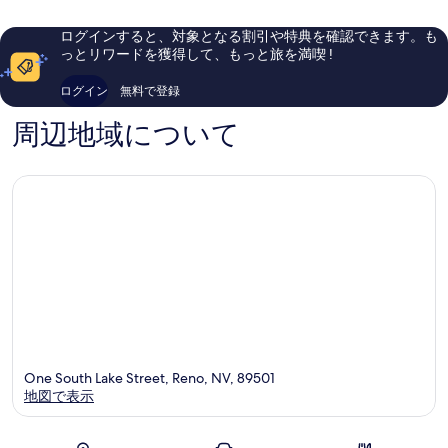
リ
い、
コ
ワ
口
ミ
ログインすると、対象となる割引や特典を確認できます。も
ー
コ
6,346
っとリワードを獲得して、もっと旅を満喫 !
ズ
ミ
件
デ
8,266
件
ログイン
無料で登録
ス
件
の
テ
件
口
周辺地域について
ィ
の
コ
ネ
口
ミ
ー
コ
シ
ミ
ョ
ン
ダ
ウ
ン
タ
ウ
ン
リ
ノ
One South Lake Street, Reno, NV, 89501
地図で表示