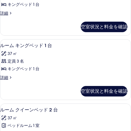
ン
べ
の
キングベッド 1 台
グ
詳
て
ル
詳細
細
ベ
ー
の
ッ
ム
写
空室状況と料金を確認
キ
ド
真
ン
1
グ
を
羽毛の掛け布団、デスク、遮光カーテン
ル
6
ベ
台
ルーム キングベッド 1 台
表
ー
ッ
の
37 ㎡
ド
示
ム
す
1
定員 3 名
す
キ
台
べ
キングベッド 1 台
の
る
ン
て
詳
ル
詳細
グ
細
ー
の
ベ
ム
写
空室状況と料金を確認
キ
ッ
真
ン
ド
グ
を
羽毛の掛け布団、デスク、遮光カーテン
ル
6
ベ
ルーム クイーンベッド 2 台
1
表
ー
ッ
台
37 ㎡
ド
示
ム
の
1
ベッドルーム 1 室
す
ク
台