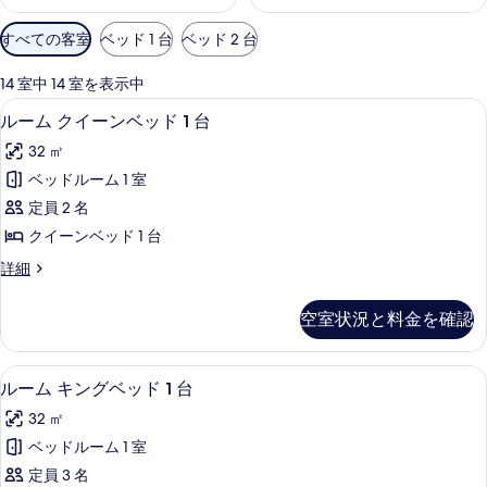
利
すべての客室
ベッド 1 台
ベッド 2 台
用
可
14 室中 14 室を表示中
能
ルーム クイーンベッド 1 台 | 羽毛
ル
5
ルーム クイーンベッド 1 台
な
ー
客
32 ㎡
ム
室
ベッドルーム 1 室
ク
の
定員 2 名
イ
絞
クイーンベッド 1 台
り
ー
ル
詳細
込
ン
ー
み
ベ
ム
条
空室状況と料金を確認
ク
ッ
件
イ
ド
ー
ルーム キングベッド 1 台 | 羽毛の
ル
8
ン
ルーム キングベッド 1 台
1
ー
ベ
台
32 ㎡
ッ
ム
の
ド
ベッドルーム 1 室
キ
1
す
定員 3 名
台