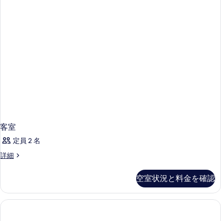
表
示
す
る
客室
定員 2 名
客
詳細
室
の
空室状況と料金を確認
詳
細