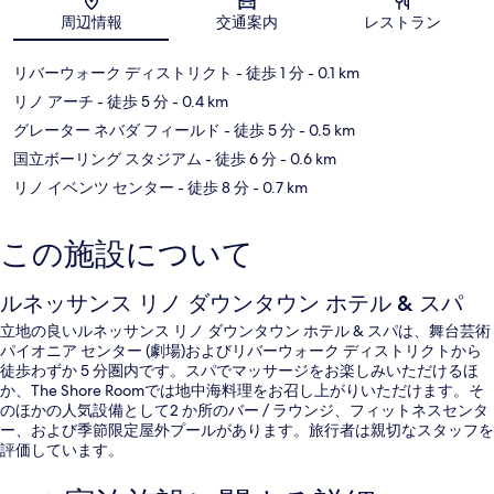
地図
周辺情報
交通案内
レストラン
リバーウォーク ディストリクト
- 徒歩 1 分
- 0.1 km
リノ アーチ
- 徒歩 5 分
- 0.4 km
グレーター ネバダ フィールド
- 徒歩 5 分
- 0.5 km
国立ボーリング スタジアム
- 徒歩 6 分
- 0.6 km
リノ イベンツ センター
- 徒歩 8 分
- 0.7 km
この施設について
ルネッサンス リノ ダウンタウン ホテル & スパ
立地の良いルネッサンス リノ ダウンタウン ホテル & スパは、舞台芸術
パイオニア センター (劇場)およびリバーウォーク ディストリクトから
徒歩わずか 5 分圏内です。スパでマッサージをお楽しみいただけるほ
か、The Shore Roomでは地中海料理をお召し上がりいただけます。そ
のほかの人気設備として2 か所のバー / ラウンジ、フィットネスセンタ
ー、および季節限定屋外プールがあります。旅行者は親切なスタッフを
評価しています。