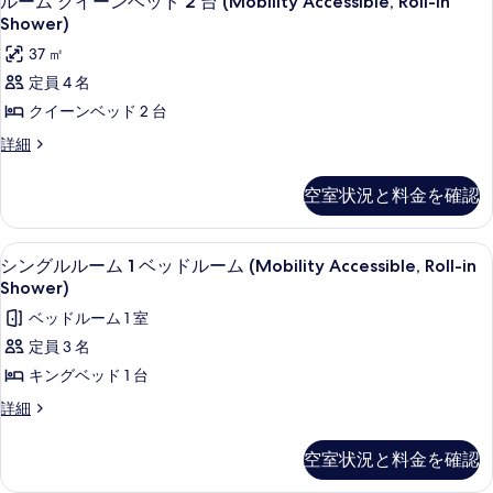
ルーム クイーンベッド 2 台 (Mobility Accessible, Roll-In
ド
の
ー
ベ
Shower)
2
写
ッ
ム
37 ㎡
台
ド
真
ク
2
定員 4 名
(Mobility
を
台
イ
Accessible,
クイーンベッド 2 台
(Mobility
表
ー
Tub)
Accessible,
ル
詳細
示
Tub)
ン
の
ー
の
す
ム
ベ
す
空室状況と料金を確認
詳
ク
る
細
ッ
べ
イ
ー
ド
て
羽毛の掛け布団、デスク、遮光カーテン
シ
3
ン
シングルルーム 1 ベッドルーム (Mobility Accessible, Roll-in
2
の
ン
ベ
Shower)
台
ッ
写
グ
ベッドルーム 1 室
ド
(Mobility
真
ル
2
定員 3 名
Accessible,
台
を
ル
キングベッド 1 台
Roll-
(Mobility
表
ー
Accessible,
In
シ
詳細
示
Roll-
ム
ン
Shower)
In
グ
す
1
の
空室状況と料金を確認
Shower)
ル
る
ベ
の
す
ル