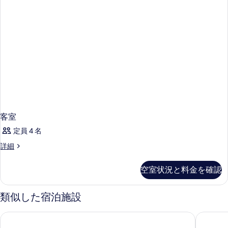
客室
定員 4 名
客
詳細
室
の
空室状況と料金を確認
詳
細
類似した宿泊施設
Jリゾート
シルバー