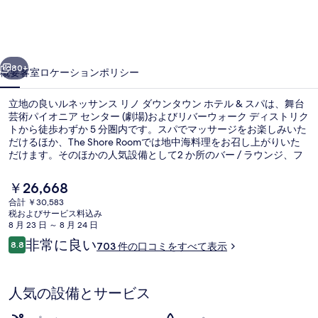
ス
リ
前へ
次へ
ノ
80+
概要
客室
ロケーション
ポリシー
ダ
立地の良いルネッサンス リノ ダウンタウン ホテル & スパは、舞台
ウ
芸術パイオニア センター (劇場)およびリバーウォーク ディストリク
トから徒歩わずか 5 分圏内です。スパでマッサージをお楽しみいた
ン
だけるほか、The Shore Roomでは地中海料理をお召し上がりいた
タ
だけます。そのほかの人気設備として2 か所のバー / ラウンジ、フ
ィットネスセンター、および季節限定屋外プールがあります。旅行
ウ
者は親切なスタッフを評価しています。
現
￥26,668
在
ン
合計 ￥30,583
の
税およびサービス料込み
外観
ホ
料
8 月 23 日 ～ 8 月 24 日
金
口
非常に良い
テ
8.8
703 件の口コミをすべて表示
は
10段階中8.8
コ
￥26,668
ル
ミ
で
す
&
人気の設備とサービス
ス