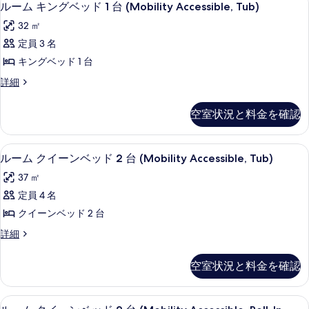
て
4
ベ
ルーム キングベッド 1 台 (Mobility Accessible, Tub)
台
ー
ッ
の
32 ㎡
(Mobility
ド
ム
写
1
Accessible,
定員 3 名
キ
台
真
Roll-
キングベッド 1 台
(Mobility
ン
を
In
Accessible,
ル
詳細
グ
Shower)
表
Roll-
ー
In
ベ
ム
の
示
空室状況と料金を確認
Shower)
キ
ッ
す
す
の
ン
詳
ド
べ
グ
る
羽毛の掛け布団、デスク、遮光カーテン
ル
細
3
ベ
ルーム クイーンベッド 2 台 (Mobility Accessible, Tub)
1
て
ー
ッ
台
37 ㎡
の
ド
ム
(Mobility
1
定員 4 名
写
ク
台
Accessible,
クイーンベッド 2 台
真
(Mobility
イ
Tub)
Accessible,
を
ル
詳細
ー
の
Tub)
ー
表
の
ン
ム
す
空室状況と料金を確認
詳
示
ク
ベ
べ
細
イ
す
ッ
て
ー
羽毛の掛け布団、デスク、遮光カーテン
ル
る
3
ン