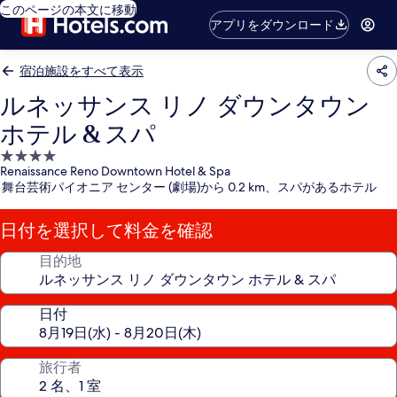
このページの本文に移動
アプリをダウンロード
宿泊施設をすべて表示
ルネッサンス リノ ダウンタウン
ホテル & スパ
4.0
Renaissance Reno Downtown Hotel & Spa
つ
舞台芸術パイオニア センター (劇場)から 0.2 km、スパがあるホテル
星
宿
日付を選択して料金を確認
泊
施
目的地
設
日付
旅行者