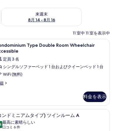
ェック
来週末 8月 14 - 8月 16 の空室状況をチェック
来週末
8月 14 - 8月 16
11 室中 11 室を表示中
ーツ
ondominium
遮光カーテン、WiFi (無料)、ベッドシーツ
14
ondominium Type Double Room Wheelchair
ype
cessible
ouble
定員 3 名
oom
シングルソファーベッド 1 台およびクイーンベッド 1 台
heelchair
WiFi (無料)
ccessible
の
ondominium
細
pe
す
uble
料金を表示
べ
oom
eelchair
て
cessible
ーテン、WiFi (無料)、ベッドシーツ
(コンドミニアムタイプ) ツインルーム A | 遮光
コ
の
21
コンドミニアムタイプ) ツインルーム A
ン
写
最高に素晴らしい
4
10 点中 9.4
ド
(口
真
口コミ 6 件