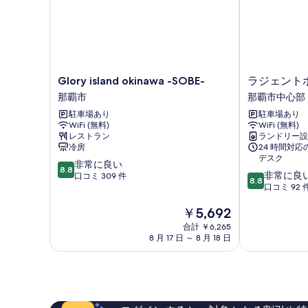
ル
ム
ル
表
(禁
ー
示
ム
煙)
す
(禁
の
煙)
る
す
の
Glory
ラ
Glory island okinawa -SOBE-
ラジェント
詳
island
ジ
べ
那覇市
那覇市中心部
細
okinawa
ェ
て
駐車場あり
駐車場あり
-
ン
WiFi (無料)
WiFi (無料)
の
SOBE-
ト
レストラン
ランドリー設
那
ホ
写
冷房
24 時間対
覇
テ
デスク
真
10
非常に良い
市
ル
8.8
10
非常に良
段
口コミ 309 件
沖
を
8.8
段
口コミ 92 
階
縄
表
階
中
那
現
￥5,692
中
8.8、
覇
示
在
8.8、
非
合計 ￥6,265
那
す
の
非
常
8 月 17 日 ～ 8 月 18 日
覇
料
常
に
市
る
金
に
良
中
は
良
い、
心
￥5,692
い、
口
部
口
コ