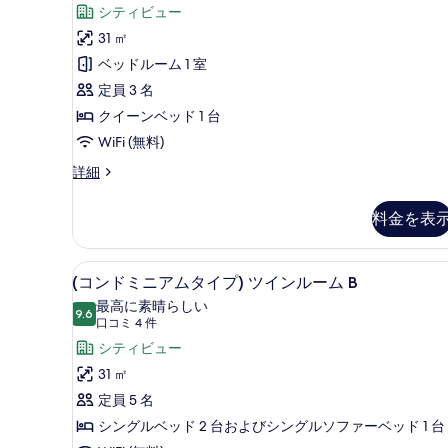
コ
ミ
シティビュー
示
ミ
ニ
31 ㎡
す
2
ア
ベッドルーム 1 室
る
件)
ム
定員 3 名
タ
クイーンベッド 1 台
イ
WiFi (無料)
プ)
(コ
詳細
ン
ダ
ド
料金を表
ブ
ミ
ニ
ル
ア
(コンドミニアムタイプ) ツインル
(コ
ル
16
ム
(コンドミニアムタイプ) ツインルーム B
ン
タ
ー
最高に素晴らしい
イ
9.6
10 点中 9.6
ド
(口
ム
口コミ 4 件
プ)
コ
ミ
シティビュー
の
ダ
ミ
ブ
ニ
31 ㎡
す
ル
4
ア
定員 5 名
べ
ル
件)
ー
ム
シングルベッド 2 台およびシングルソファーベッド 1 台
て
ム