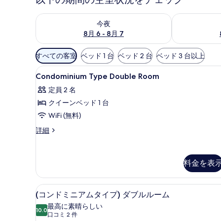
今夜 8月 6 - 8月 7 の空室状況をチェック
明日 8月 7 
今夜
8月 6 - 8月 7
利
すべての客室
ベッド 1 台
ベッド 2 台
ベッド 3 台以上
用
Condominium
遮光カーテン、WiFi (無料)
可
11
Condominium Type Double Room
Type
能
定員 2 名
Double
な
クイーンベッド 1 台
Room
客
の
WiFi (無料)
室
の
す
Condominium
詳細
絞
Type
べ
Double
り
て
Room
込
料金を表
の
の
み
詳
写
条
細
(コンドミニアムタイプ) ダブルル
(コ
真
15
件
(コンドミニアムタイプ) ダブルルーム
ン
を
最高に素晴らしい
10.0
10 点中 10.0
ド
(口
口コミ 2 件
表