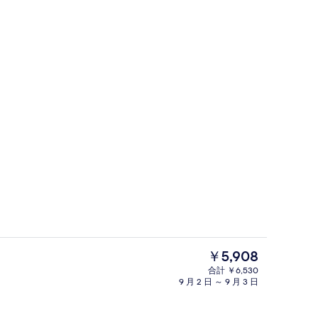
ムタイプ) ツインルーム A | 専用キッチン | 電子レンジ
(ホテルタイプ) ダブルルーム | 遮光カ
現
￥5,908
在
合計 ￥6,530
の
9 月 2 日 ～ 9 月 3 日
(ホテルタイプ) ダブルルーム | 遮光カ
料
金
は