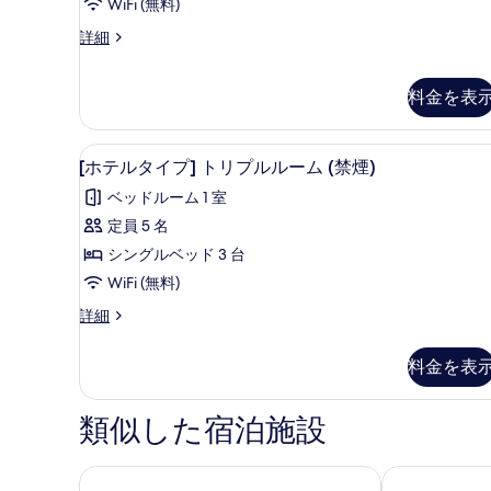
タ
WiFi (無料)
の
の
詳
イ
写
(コ
詳細
細
ン
プ)
真
ド
ツ
を
ミ
料金を表
ニ
イ
表
ア
ン
示
[ホテルタイプ] トリプルルーム (
[ホ
ム
1
[ホテルタイプ] トリプルルーム (禁煙)
タ
ル
す
テ
イ
ベッドルーム 1 室
ー
る
ル
プ)
定員 5 名
ム
ツ
タ
イ
シングルベッド 3 台
B
イ
ン
WiFi (無料)
の
ル
プ]
ー
す
[ホ
詳細
ト
ム
テ
べ
B
リ
ル
料金を表
て
の
タ
プ
詳
イ
の
ル
細
プ]
類似した宿泊施設
写
ト
ル
リ
真
ー
プ
Glory island okinawa -SOBE-
ラジェントホ
を