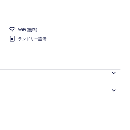
ムタイプ) ツインルーム A | 遮光カーテン、WiFi (無料)、ベッドシーツ
WiFi (無料)
ランドリー設備