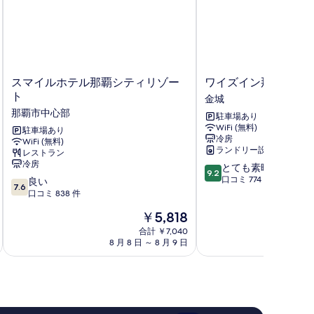
の
み
の
す
べ
ス
ワ
スマイルホテル那覇シティリゾー
ワイズイン那覇小禄
て
マ
イ
ト
金城
イ
ズ
の
那覇市中心部
駐車場あり
ル
イ
写
WiFi (無料)
ホ
駐車場あり
ン
冷房
WiFi (無料)
テ
那
真
ランドリー設備
レストラン
ル
覇
を
冷房
10
とても素晴らしい
那
小
9.2
段
口コミ 774 件
表
10
覇
良い
禄
7.6
階
段
シ
口コミ 838 件
駅
示
中
階
テ
前
現
￥5,818
す
9.2、
中
ィ
金
在
と
7.6、
リ
合計 ￥7,040
城
る
の
て
8 月 8 日 ～ 8 月 9 日
9 
良
ゾ
料
も
い、
ー
金
素
口
ト
は
晴
コ
那
￥5,818
ら
ミ
覇
し
838
市