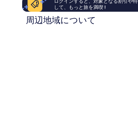
ログインすると、対象となる割引や特
コ
ミ
ミ
して、もっと旅を満喫 !
309
92
件
周辺地域について
件
件
件
の
の
口
口
コ
コ
ミ
ミ