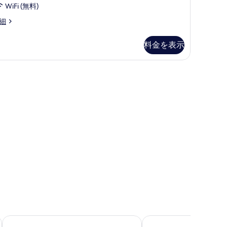
て
タ
WiFi (無料)
の
イ
コ
細
写
)
真
ダ
料金を表示
を
ブ
表
ル
(禁煙) | 遮光カーテン、WiFi (無料)、ベッドシーツ
示
ル
す
ー
)
る
ム
浴
槽
な
し・
シ
ャ
・
ワ
ー
スマイルホテル那覇シティリゾート
ワイズイン那覇小禄駅