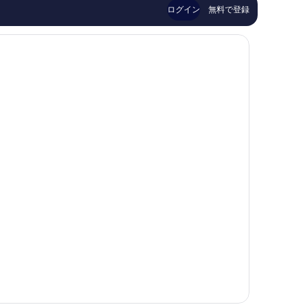
い、
件
中
ログイン
無料で登録
口
件
心
コ
の
部
ミ
口
774
コ
件
ミ
件
の
口
コ
ミ