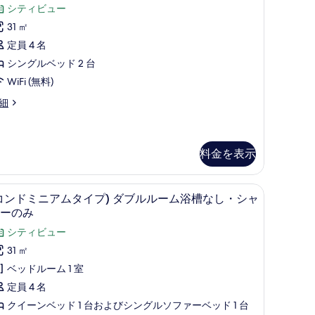
コ
ミ
シティビュー
を
ミ
ニ
31 ㎡
表
6
ア
定員 4 名
示
件)
ム
シングルベッド 2 台
す
タ
WiFi (無料)
る
イ
コ
細
)
ツ
料金を表示
イ
ン
ーテン、WiFi (無料)、ベッドシーツ
(コンドミニアムタイプ) ダブルルーム浴槽なし・
コ
ル
14
コンドミニアムタイプ) ダブルルーム浴槽なし・シャ
ン
ー
ーのみ
)
ド
ム
シティビュー
ミ
31 ㎡
の
ニ
ベッドルーム 1 室
す
ア
定員 4 名
べ
ム
クイーンベッド 1 台およびシングルソファーベッド 1 台