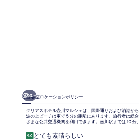
テ
ル
壺
川
マ
ル
シ
ェ
の
写
85+
概要
客室
ロケーション
ポリシー
真
クリアスホテル壺川マルシェは、国際通りおよび泊港から
ギ
波の上ビーチは車で 5 分の距離にあります。旅行者は
ざまな公共交通機関を利用できます。壺川駅までは 10 分、
ャ
ラ
口
とても素晴らしい
9.0
10段階中9.0