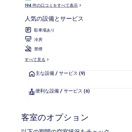
コ
リ
194 件の口コミをすべて表示
ミ
ー
人気の設備とサービス
(コンドミニア
駐車場あり
冷房
禁煙
すべて見る
主な設備 / サービス
(9)
便利な設備 / サービス
(6)
客室のオプション
以下の期間の空室状況をチェック