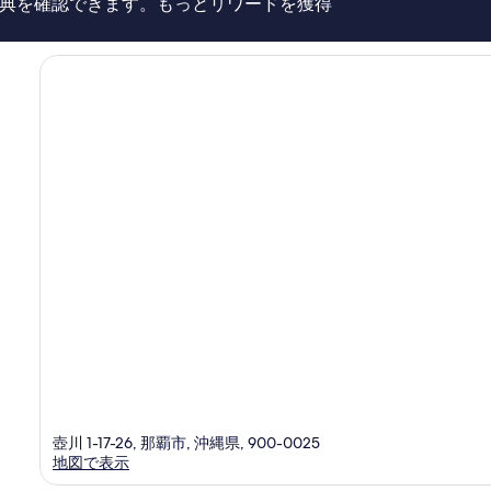
す
典を確認できます。もっとリワードを獲得
い、
る
口
コ
ミ
1,004
件
件
の
口
コ
ミ
壺川 1-17-26, 那覇市, 沖縄県, 900-0025
地図で表示