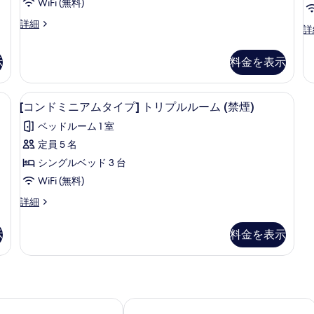
の
イ
WiFi (無料)
表
詳
ン
示
(ホ
詳細
細
(
詳
テ
ル
プ
す
ン
ル
ド
ー
る
タ
示
料金を表示
ミ
イ
ム
ニ
プ)
ア
の
禁煙) | 遮光カーテン、WiFi (無料)、ベッドシーツ
[コンドミニアムタイプ] トリプルルーム 
[コ
ツ
1
ム
[コンドミニアムタイプ] トリプルルーム (禁煙)
イ
す
ン
タ
ン
ベッドルーム 1 室
イ
べ
ド
ル
プ
定員 5 名
て
ー
ミ
ダ
ム
シングルベッド 3 台
の
ブ
ニ
の
ル
WiFi (無料)
写
詳
ア
ル
細
[コ
詳細
真
ー
ム
ン
ム
を
タ
ド
浴
示
料金を表示
ミ
表
槽
イ
ニ
な
示
プ]
ア
し
す
ム
ト
シ
タ
ャ
る
リ
イ
テル沖縄那覇
那覇ウエスト イン
ワ