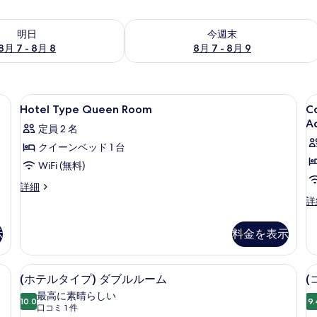
- 8月 8 の空室状況をチェック
今週末 8月 7 - 8月 9 の空室状況をチ
明日
今週末
8月 7 - 8月 8
8月 7 - 8月 9
、ベッドシーツ
Hotel
遮光カーテン、WiFi (無料)、ベッドシ
C
9
Hotel Type Queen Room
C
Type
T
Ac
定員 2 名
Queen
D
クイーンベッド 1 台
Room
R
W
の
WiFi (無料)
A
す
Hotel
詳細
Type
C
詳
べ
Queen
Ty
て
Room
Do
示
料金を表示
の
R
の
詳
Wh
写
細
Ac
ーム | 遮光カーテン、WiFi (無料)、ベッドシーツ
(ホテルタイプ) ダブルルーム | 遮光カ
(ホ
(
真
24
の
(ホテルタイプ) ダブルルーム
(
テ
詳
を
最高に素晴らしい
10.0
細
9.
10 点中 10.0
ル
(口
口コミ 1 件
表