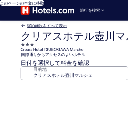
このページの本文に移動
旅行を検索
宿泊施設をすべて表示
クリアスホテル壺川マ
3.0
Creass Hotel TSUBOGAWA Marche
つ
国際通りからアクセスのよいホテル
星
日付を選択して料金を確認
宿
目的地
泊
施
設
ク
リ
ア
ス
ホ