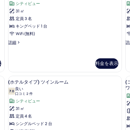
コ
タ
シティビュー
示
ミ
イ
31 ㎡
す
1
プ)
定員 3 名
る
件)
ダ
キングベッド 1 台
ブ
WiFi (無料)
ル
(ホ
(
詳細
詳
テ
ン
ル
プ
ル
ド
ー
タ
ミ
イ
ニ
示
料金を表示
ム
プ)
ア
の
ダ
ム
ーム B | 遮光カーテン、WiFi (無料)、ベッドシーツ
(ホテルタイプ) ツインルーム | 遮光カ
(ホ
(
ブ
タ
す
19
(ホテルタイプ) ツインルーム
(
ル
イ
テ
べ
ワ
良い
ル
プ
7.0
10 点中 7.0
ル
(口
て
口コミ 2 件
ー
ツ
ム
イ
コ
タ
シティビュー
A
の
の
ン
ミ
イ
31 ㎡
写
詳
ル
2
細
ー
プ)
定員 4 名
真
件)
ム
ツ
シングルベッド 2 台
を
A