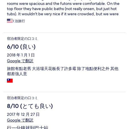
rooms were spacious and the futons were comfortable. On the
top floor they have public baths (not really onsen, but just hot
tubs). It wouldn't be very nice if it were crowded, but we were
the only guests at the hotel so we had a soak. We also had
1 泊旅行
breakfast at the hotel - not great. The fish was over salted and
cooked within an inch of its life. We only saw two staff members
during our stay but both were very friendly. Bottom line - a
宿泊者限定の口コミ
convenient place to stay when visiting Takachiho but skip the
breakfast. (PS - the sushi restaurant called Take Sushi, right
6/10 (良い)
across from the entrance, is a good place for dinner.)
2018 年 1 月 1 日
Google で翻訳
旅館有點老舊 大浴場天花板長了許多霉 除了地點便利之外 其他
都差強人意
宿泊者限定の口コミ
8/10 (とても良い)
2017 年 12 月 27 日
Google で翻訳
行一分鐘就到巴士站