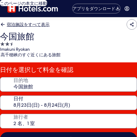
このページの本文に移動
アプリをダウンロード
宿泊施設をすべて表示
今国旅館
2.5
Imakuni Ryokan
つ
高千穂峡のすぐ近くにある旅館
星
宿
日付を選択して料金を確認
泊
施
目的地
設
日付
旅行者