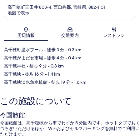
高千穂町三田井 803-4, 西臼杵郡, 宮崎県, 882-1101
地図で表示
地図
周辺情報
交通案内
レストラン
高千穂町温水プール
- 徒歩 3 分
- 0.3 km
高千穂がまだせ市場
- 徒歩 4 分
- 0.4 km
高千穂神社
- 徒歩 9 分
- 0.8 km
高千穂峡
- 徒歩 16 分
- 1.4 km
高千穂峡淡水魚水族館
- 徒歩 19 分
- 1.6 km
この施設について
今国旅館
今国旅館は、高千穂峡から車でわずか 5 分圏内です。ホットタブでおく
つろぎいただけるほか、WiFiおよびセルフパーキングを無料でご利用い
ただけます。