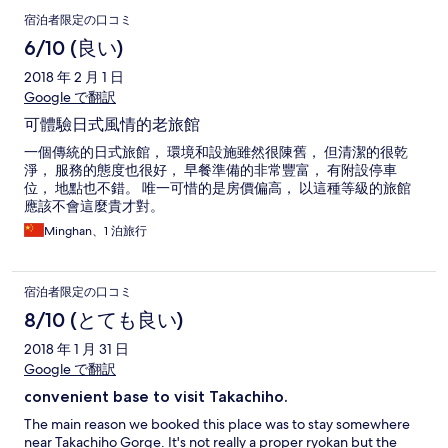
宿泊者限定の口コミ
6/10 (良い)
2018 年 2 月 1 日
Google で翻訳
可體驗日式風情的老旅館
一個傳統的日式旅館， 環境和設施雖然很陳舊， 但清潔的很乾
淨， 服務的態度也很好， 早餐準備的非常豐富， 有附設停車
位， 地點也不錯。 唯一可惜的是房價偏高， 以這種等級的旅館
應該不會這麼貴才對。
Minghan、1 泊旅行
宿泊者限定の口コミ
8/10 (とても良い)
2018 年 1 月 31 日
Google で翻訳
convenient base to visit Takachiho.
The main reason we booked this place was to stay somewhere
near Takachiho Gorge. It's not really a proper ryokan but the