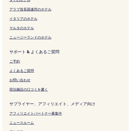
u
ン
を
i
を
ン
s
ク
開
g
開
ク
アラブ首長国連邦のホテル
e
く
a
く
の
リ
k
リ
イタリアのホテル
ペ
ン
u
ン
ー
ク
r
ク
マルタのホテル
ジ
e
ニュージーランドのホテル
を
の
開
ペ
く
ー
サポート & よくあるご質問
リ
ジ
ン
を
ご予約
ク
開
く
よくあるご質問
リ
ン
お問い合わせ
ク
宿泊施設の口コミを書く
サプライヤー、アフィリエイト、メディア向け
アフィリエイトパートナー募集中
ニュースルーム