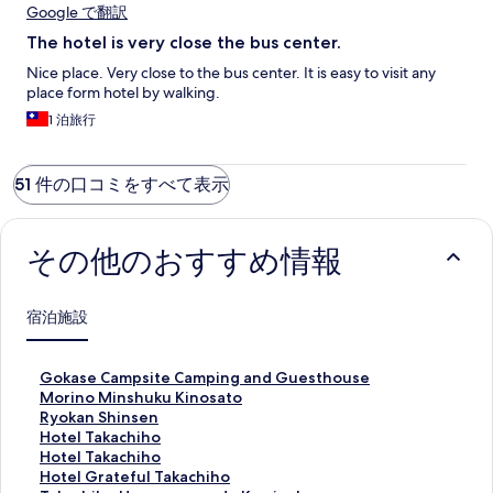
Google で翻訳
The hotel is very close the bus center.
Nice place. Very close to the bus center. It is easy to visit any
place form hotel by walking.
1 泊旅行
51 件の口コミをすべて表示
その他のおすすめ情報
宿泊施設
G
Gokase Campsite Camping and Guesthouse
o
M
Morino Minshuku Kinosato
k
o
R
Ryokan Shinsen
a
r
y
H
Hotel Takachiho
s
i
o
o
H
Hotel Takachiho
e
n
k
t
o
H
Hotel Grateful Takachiho