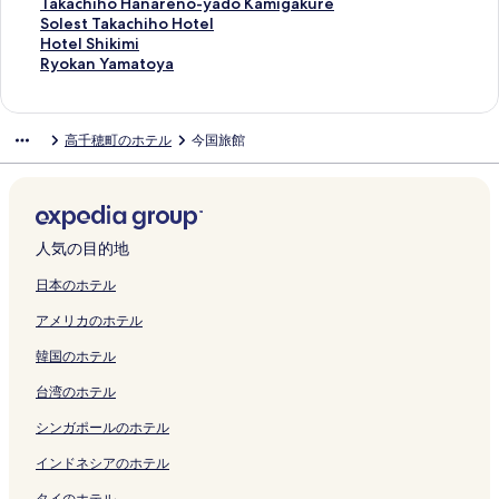
C
o
a
e
t
o
T
Takachiho Hanareno-yado Kamigakure
a
M
n
l
e
t
a
S
Solest Takachiho Hotel
m
i
S
T
l
e
k
o
H
Hotel Shikimi
p
n
h
a
T
l
a
l
o
R
Ryokan Yamatoya
s
s
i
k
a
G
c
e
t
y
i
h
n
a
k
r
h
s
e
o
t
u
s
c
a
a
i
t
l
k
高千穂町のホテル
今国旅館
e
k
e
h
c
t
h
T
S
a
C
u
n
i
h
e
o
a
h
n
a
K
の
h
i
f
H
k
i
Y
m
i
ペ
o
h
u
a
a
k
a
p
n
ー
の
o
l
n
c
i
m
i
o
ジ
ペ
の
T
a
h
m
a
人気の目的地
n
s
を
ー
ペ
a
r
i
i
t
g
a
開
ジ
ー
k
e
h
の
o
日本のホテル
a
t
く
を
ジ
a
n
o
ペ
y
アメリカのホテル
n
o
リ
開
を
c
o
H
ー
a
d
の
ン
く
開
h
-
o
ジ
の
韓国のホテル
G
ペ
ク
リ
く
i
y
t
を
ペ
u
ー
ン
リ
h
a
e
開
ー
台湾のホテル
e
ジ
ク
ン
o
d
l
く
ジ
s
を
ク
の
o
の
リ
を
シンガポールのホテル
t
開
ペ
K
ペ
ン
開
h
く
ー
a
ー
ク
く
インドネシアのホテル
o
リ
ジ
m
ジ
リ
タイのホテル