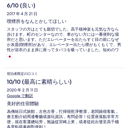
6/10 (良い)
2017 年 4 月 21 日
喫煙所をなんとかしてほしい
スタッフの方はとても親切でした。高千穂神楽も元気な方なら
歩けます。町のセンターなので、車がない方には一番便利な場
所だと思います。ただエレベーターを出たらすぐ目の前になぜ
か灰皿(喫煙所)があり、エレベーター出たら煙がもくもくで、男
性が浴衣のまま床に座ってタバコを吸っていました。短めのワ
ンピースを着ていて、下から見上げられるし、煙も嫌だし、通
るのも嫌でした。せっかく禁煙の部屋を予約したのに。客の動
線に灰皿を置くのは消防法で違反だと思います。
宿泊者限定の口コミ
10/10 (最高に素晴らしい)
2020 年 2 月 11 日
Google で翻訳
美好的住宿體驗
為傳統日式旅館，古色古香，打掃很乾淨整潔，老闆娘很客氣，
會主動介紹周邊餐廳或遊玩資訊，有問必答！位置座落點非常方
便，就在客運總站旁，無論從宮崎上來，或者從此出發至高千穗
各景點搭車相對便利！