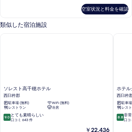
室
て
の
空室状況と料金を確認
詳
の
細
写
類似した宿泊施設
真
ソレスト高千穂ホテル
ホテルグ
を
表
示
す
る
ソ
ホ
ソレスト高千穂ホテル
ホテル
レ
テ
西臼杵郡
西臼杵
ス
ル
駐車場 (無料)
WiFi (無料)
駐車場
ト
グ
レストラン
冷房
レスト
高
レ
千
イ
10
10
とても素晴らしい
非常
9.0
8.8
穂
ト
段
段
口コミ 643 件
口コミ
ホ
フ
階
階
現
￥22,436
テ
ル
中
中