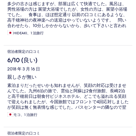
多少の古さは感じますが、部屋は広くて快適でした。風呂は、
男性浴場の方は 展望大浴場でしたが、女性の方は、展望小浴場
でした。 食事は、ほぼ想定通り 以前の口コミにあるような、
高千穂神社の夜神楽への送迎はやっていないようです。 問い
合わせたら、10分しかかからないから、歩いて下さいと言われ
てしまいました。 ちょっと、残念。
HIDEAKI、1 泊旅行
宿泊者限定の口コミ
6/10 (良い)
2018 年 3 月 16 日
親しさが無い
素泊まりだったせいかも知れませんが、笑顔の対応は受けませ
んでした。九州6泊の旅で、雲仙と阿蘇は2食付旅館、長崎2泊
と高千穂前日は朝食付ビジネスホテル、どこでも溢れ出る笑顔
で迎えられましたが、今国旅館ではフロントで4回応対しました
が笑顔は無く無表情な感じでした。バスセンターの隣なので翌
日の出発に楽なことと、夜神楽の送迎付なので選びました。お
モコ、1 泊旅行
風呂は広くて良かったです。
宿泊者限定の口コミ