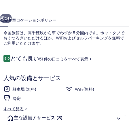
真
前へ
次へ
ギ
24+
概要
客室
ロケーション
ポリシー
ャ
今国旅館は、高千穂峡から車でわずか 5 分圏内です。ホットタブで
ラ
おくつろぎいただけるほか、WiFiおよびセルフパーキングを無料で
ご利用いただけます。
リ
ー
口
とても良い
8.0
51 件の口コミをすべて表示
10段階中8.0
コ
ミ
人気の設備とサービス
セーフティボックス (室内)、WiFi (無料
駐車場 (無料)
WiFi (無料)
冷房
すべて見る
主な設備 / サービス
(8)