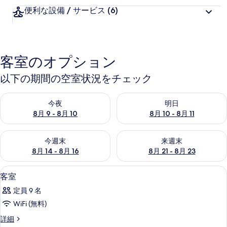
便利な設備 / サービス
(6)
客室のオプション
以下の期間の空室状況をチェック
今夜 8月 9 - 8月 10 の空室状況をチェック
明日 8月 10 - 8月 11 の空
今夜
明日
8月 9 - 8月 10
8月 10 - 8月 11
今週末 8月 14 - 8月 16 の空室状況をチェック
来週末 8月 21 - 8月 23 の
今週末
来週末
8月 14 - 8月 16
8月 21 - 8月 23
お食事
客
1
客室
室
定員 9 名
の
WiFi (無料)
す
客
詳細
べ