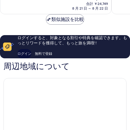
在
ル
高
9.0、
8.8、
合計 ￥24,749
の
西
8 月 21 日 ～ 8 月 22 日
千
と
非
料
臼
穂
て
常
金
杵
類似施設を比較
西
も
に
は
郡
臼
素
良
￥22,436
杵
晴
い、
郡
ら
口
ログインすると、対象となる割引や特典を確認できます。も
し
コ
っとリワードを獲得して、もっと旅を満喫 !
い、
ミ
口
416
ログイン
無料で登録
コ
件
ミ
件
周辺地域について
643
の
件
口
件
コ
の
ミ
口
コ
ミ