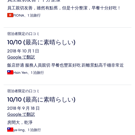
員工親切友善，雖然有點舊，但是十分整潔，早餐十分好吃！
FIONA、1 泊旅行
宿泊者限定の口コミ
10/10 (最高に素晴らしい)
2018 年 10 月 1 日
Google で翻訳
飯店舒適 服務人員親切 早餐也豐富好吃 距離景點高千穗非常近
Hsin Yen、1 泊旅行
宿泊者限定の口コミ
10/10 (最高に素晴らしい)
2018 年 9 月 18 日
Google で翻訳
房間大，乾淨
ya-ling、1 泊旅行