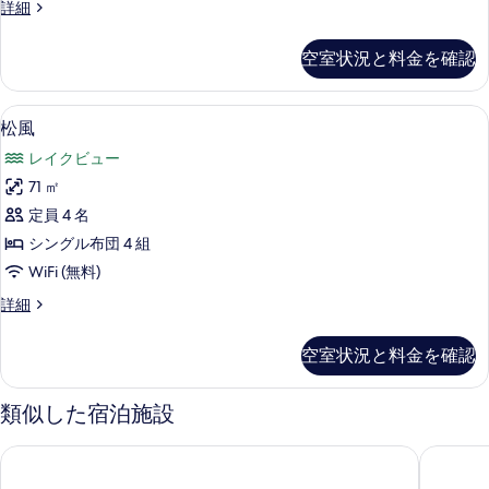
満
詳細
の
点
写
星
空室状況と料金を確認
の
真
詳
を
細
松風 | セーフティボックス (室内)、デスク
松
4
松風
表
風
示
レイクビュー
の
す
71 ㎡
す
る
定員 4 名
べ
シングル布団 4 組
て
WiFi (無料)
の
松
詳細
写
風
真
の
空室状況と料金を確認
詳
を
細
表
類似した宿泊施設
示
修善寺温泉 桂川
ラフォー
す
る