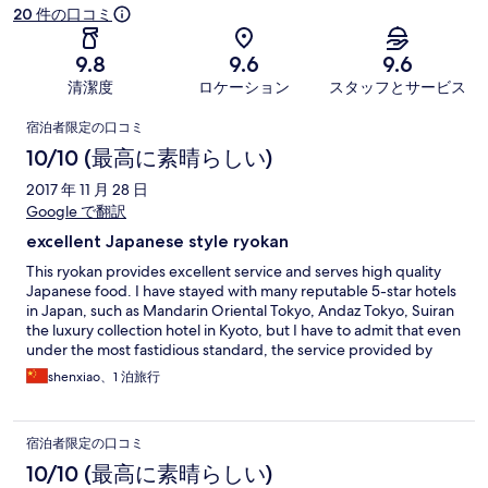
ミ
20 件の口コミ
9.8
9.6
9.6
清潔度
ロケーション
スタッフとサービス
口
宿泊者限定の口コミ
コ
10/10 (最高に素晴らしい)
ミ
2017 年 11 月 28 日
Google で翻訳
excellent Japanese style ryokan
This ryokan provides excellent service and serves high quality
Japanese food. I have stayed with many reputable 5-star hotels
in Japan, such as Mandarin Oriental Tokyo, Andaz Tokyo, Suiran
the luxury collection hotel in Kyoto, but I have to admit that even
under the most fastidious standard, the service provided by
Asaba is impeccable.I have a memorable experience during my
shenxiao、1 泊旅行
stay at Asaba. Everything is perfect.
宿泊者限定の口コミ
10/10 (最高に素晴らしい)