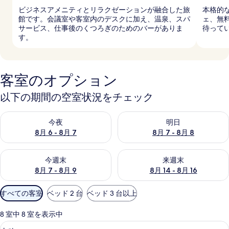
ビジネスアメニティとリラクゼーションが融合した旅
本格的
館です。会議室や客室内のデスクに加え、温泉、スパ
ェ、無
サービス、仕事後のくつろぎのためのバーがありま
待って
す。
客室のオプション
以下の期間の空室状況をチェック
今夜 8月 6 - 8月 7 の空室状況をチェック
明日 8月 7 - 8月 8 の空室
今夜
明日
8月 6 - 8月 7
8月 7 - 8月 8
今週末 8月 7 - 8月 9 の空室状況をチェック
来週末 8月 14 - 8月 16 の
今週末
来週末
8月 7 - 8月 9
8月 14 - 8月 16
利
すべての客室
ベッド 2 台
ベッド 3 台以上
用
可
8 室中 8 室を表示中
能
山吹 | セーフティボックス (室内)、デスク
山