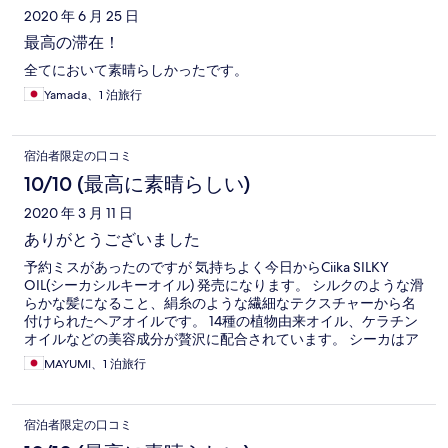
2020 年 6 月 25 日
最高の滞在！
全てにおいて素晴らしかったです。
Yamada、1 泊旅行
宿泊者限定の口コミ
10/10 (最高に素晴らしい)
2020 年 3 月 11 日
ありがとうございました
予約ミスがあったのですが 気持ちよく今日からCiika SILKY
OIL(シーカシルキーオイル) 発売になります。 シルクのような滑
らかな髪になること、絹糸のような繊細なテクスチャーから名
付けられたヘアオイルです。 14種の植物由来オイル、ケラチン
オイルなどの美容成分が贅沢に配合されています。 シーカはア
ニカやボニカとは別物で、 アニカとボニカは艶を重視だとした
MAYUMI、1 泊旅行
ら、シーカはダメージ補修重視！ なじませると重くなく、さら
さらになるのが特徴です。 香りはベルガモットミュゲの
宿泊者限定の口コミ