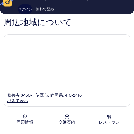
い、
ミ
口
297
ログイン
無料で登録
コ
件
ミ
件
周辺地域について
157
の
件
口
件
コ
の
ミ
口
コ
ミ
修善寺 3450-1, 伊豆市, 静岡県, 410-2416
地図で表示
地図
周辺情報
交通案内
レストラン