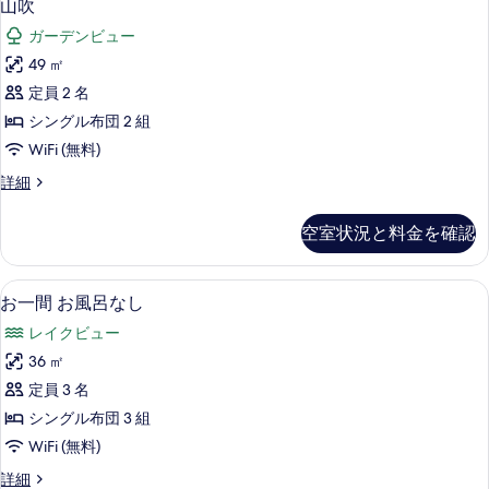
4
山吹
な
吹
客
ガーデンビュー
の
室
49 ㎡
す
の
定員 2 名
べ
絞
シングル布団 2 組
り
て
WiFi (無料)
込
の
み
山
詳細
写
吹
条
真
の
件
空室状況と料金を確認
詳
を
細
表
お一間 お風呂なし | セーフティボックス 
お
5
お一間 お風呂なし
示
一
す
レイクビュー
間
る
36 ㎡
お
定員 3 名
風
シングル布団 3 組
呂
WiFi (無料)
な
お
詳細