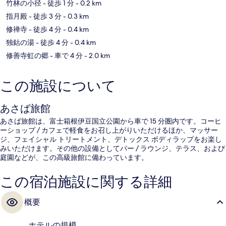
竹林の小径
- 徒歩 1 分
- 0.2 km
指月殿
- 徒歩 3 分
- 0.3 km
修禅寺
- 徒歩 4 分
- 0.4 km
独鈷の湯
- 徒歩 4 分
- 0.4 km
修善寺虹の郷
- 車で 4 分
- 2.0 km
この施設について
あさば旅館
あさば旅館は、富士箱根伊豆国立公園から車で 15 分圏内です。コーヒ
ーショップ / カフェで軽食をお召し上がりいただけるほか、マッサー
ジ、フェイシャル トリートメント、デトックス ボディラップをお楽し
みいただけます。その他の設備としてバー / ラウンジ、テラス、および
庭園などが、この高級旅館に備わっています。
この宿泊施設に関する詳細
概要
ホテルの規模