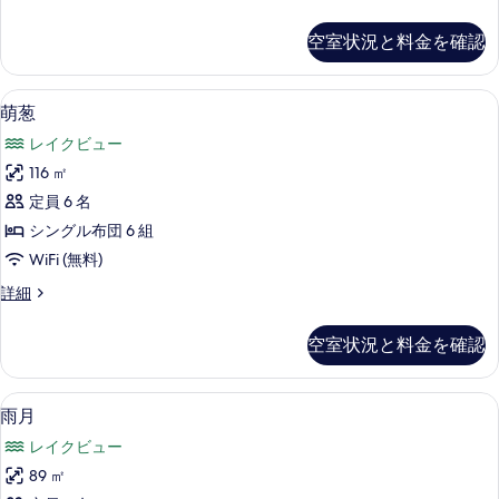
し
一
の
間
空室状況と料金を確認
お
す
風
べ
呂
萌葱 | セーフティボックス (室内)、デスク
萌
4
な
萌葱
て
葱
し
の
レイクビュー
の
の
詳
写
116 ㎡
す
細
真
定員 6 名
べ
を
シングル布団 6 組
て
表
WiFi (無料)
の
示
萌
詳細
写
葱
す
真
の
空室状況と料金を確認
る
詳
を
細
表
雨月 | セーフティボックス (室内)、デスク
雨
5
雨月
示
月
す
レイクビュー
の
る
89 ㎡
す