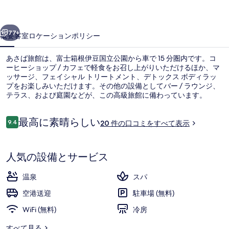
写
前へ
次へ
真
77+
概要
客室
ロケーション
ポリシー
ギ
あさば旅館は、富士箱根伊豆国立公園から車で 15 分圏内です。コ
ャ
ーヒーショップ / カフェで軽食をお召し上がりいただけるほか、マ
ッサージ、フェイシャル トリートメント、デトックス ボディラッ
ラ
プをお楽しみいただけます。その他の設備としてバー / ラウンジ、
リ
テラス、および庭園などが、この高級旅館に備わっています。
ー
口
最高に素晴らしい
9.4
20 件の口コミをすべて表示
10段階中9.4
コ
ミ
施設の正面 (日没後)
人気の設備とサービス
温泉
スパ
空港送迎
駐車場 (無料)
WiFi (無料)
冷房
すべて見る