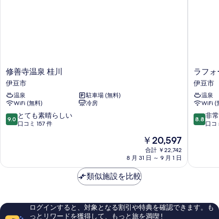
修
ラ
修善寺温泉 桂川
ラフォ
善
フ
伊豆市
伊豆市
寺
ォ
温泉
駐車場 (無料)
温泉
温
ー
WiFi (無料)
冷房
WiFi 
泉
レ
桂
修
10
10
とても素晴らしい
非常
9.0
8.8
川
善
段
段
口コミ 157 件
口コミ
伊
寺
階
階
現
￥20,597
豆
山
中
中
在
市
紫
9.0、
8.8、
合計 ￥22,742
の
8 月 31 日 ～ 9 月 1 日
水
と
非
料
明
て
常
金
類似施設を比較
伊
も
に
は
豆
素
良
￥20,597
市
晴
い、
ら
口
ログインすると、対象となる割引や特典を確認できます。も
し
コ
っとリワードを獲得して、もっと旅を満喫 !