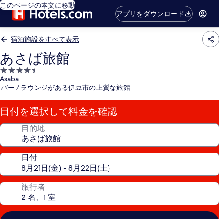
このページの本文に移動
アプリをダウンロード
宿泊施設をすべて表示
あさば旅館
4.5
Asaba
つ
バー / ラウンジがある伊豆市の上質な旅館
星
宿
日付を選択して料金を確認
泊
施
目的地
設
日付
旅行者