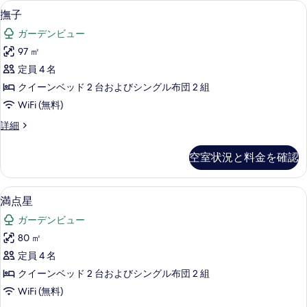
撫子 | セーフティボックス (室内)、デスク
撫
5
撫子
示
子
す
ガーデンビュー
の
る
97 ㎡
す
定員 4 名
べ
クイーンベッド 2 台およびシングル布団 2 組
て
WiFi (無料)
の
撫
詳細
写
子
真
の
空室状況と料金を確認
詳
を
細
表
満点星 | セーフティボックス (室内)、デス
満
6
満点星
示
点
す
ガーデンビュー
星
る
80 ㎡
の
定員 4 名
す
クイーンベッド 2 台およびシングル布団 2 組
べ
WiFi (無料)
て