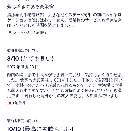
落ち着きのある高級宿
清潔感ある老舗旅館、大きな池やステージが目の前に広がるロ
ケーションは他にはありません。従業員のサービスも行き届き
ゆったりとした時間を過ごせました。
シーちゃん、1 泊旅行
宿泊者限定の口コミ
8/10 (とても良い)
2017 年 11 月 18 日
館内の隅々まで手入れが行き届いており、気持ちよく過ごせま
した。 食事も大変美味しく頂きました。干物まで自家製と聞い
て、食材へのこだわりが感じられるものでした。 大浴場は内湯
も露天も小さめですが、とても気持ちよく使わせていただき満
足です。 同行した海外からの友人夫妻も、大変喜んでいまし
た。 ありがとうございました。
1 泊旅行
宿泊者限定の口コミ
10/10 (最高に素晴らしい)