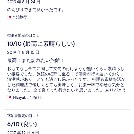
2019 年 8 月 24 日
のんびりできて良かったです。
2 泊旅行
宿泊者限定の口コミ
10/10 (最高に素晴らしい)
2019 年 8 月 15 日
最高！また訪れたい旅館！
おもてなし全てに関して文句の付けようが無いくらい素晴らし
い接客でした。旅館の細部に至るまで清掃が行き届いており、
清潔感があり、とても過ごし易かったです。 料理も素材を活か
した調理法で優しくとても美味しく、お腹一杯で幸せな気分と
なりました。 全て良くまた行きたいと思いました。 ありがとう
ございました。
Hisayuki、1 泊旅行
宿泊者限定の口コミ
6/10 (良い)
2017 年 12 月 6 日