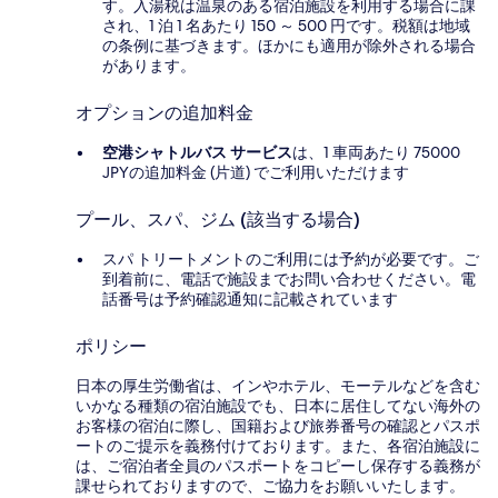
す。入湯税は温泉のある宿泊施設を利用する場合に課
され、1 泊 1 名あたり 150 ～ 500 円です。税額は地域
の条例に基づきます。ほかにも適用が除外される場合
があります。
オプションの追加料金
空港シャトルバス サービス
は、1 車両あたり 75000
JPYの追加料金 (片道) でご利用いただけます
プール、スパ、ジム (該当する場合)
スパ トリートメントのご利用には予約が必要です。ご
到着前に、電話で施設までお問い合わせください。電
話番号は予約確認通知に記載されています
ポリシー
日本の厚生労働省は、インやホテル、モーテルなどを含む
いかなる種類の宿泊施設でも、日本に​居住してない海外の
お客様の宿泊に際し、国籍および旅券番号の確認とパスポ
ートのご提示を義務付け​ております。また、各宿泊施設に
は、ご宿泊者全員のパスポートをコピーし保存する義務が
課せられておりますの​で、ご協力をお願いいたします。