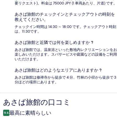
要リクエスト)。料金は 75000 JPY (1 車両あたり、片道) です。
あさば旅館のチェックインとチェックアウトの時刻を
教えてください。
チェックイン時間は 14:30 ～ 18:00 です。チェックアウト時刻
は、11:30です。
あさば旅館と近隣では何を楽しめますか ?
あさば旅館では、温泉浴といった敷地内レクリエーションをお
楽しみいただけます。スパサービスや庭園などの設備をご利用
いただけます。
あさば旅館はどのようなエリアにありますか ?
あさば旅館は修禅寺から徒歩で 4 分、竹林の小径から徒歩で 3
分ほどの場所にあります。
あさば旅館の口コミ
口
コ
最高に素晴らしい
9.4