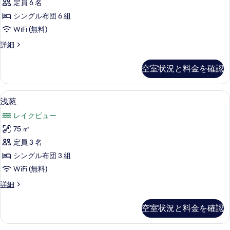
定員 6 名
べ
シングル布団 6 組
て
WiFi (無料)
の
雨
詳細
写
月
真
の
空室状況と料金を確認
詳
を
細
表
浅葱 | 客室内のダイニングエリア
浅
5
浅葱
示
葱
す
レイクビュー
の
る
75 ㎡
す
定員 3 名
べ
シングル布団 3 組
て
WiFi (無料)
の
浅
詳細
写
葱
真
の
空室状況と料金を確認
詳
を
細
表