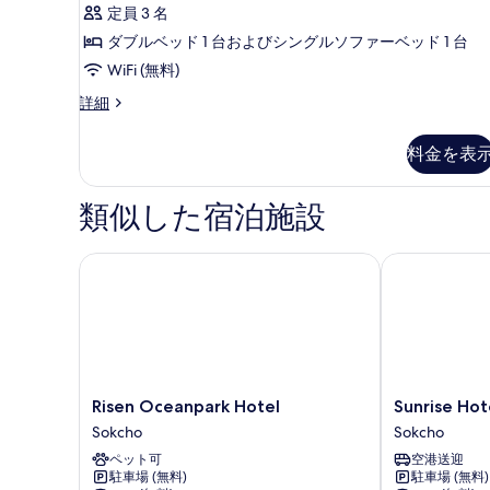
ィ
ト
の
定員 3 名
ビ
リ
す
ュ
ダブルベッド 1 台およびシングルソファーベッド 1 台
ー
プ
べ
WiFi (無料)
の
ル
て
詳
デ
詳細
ル
細
の
ラ
ッ
ー
写
料金を表
ク
ム
真
ス
ト
1
を
類似した宿泊施設
リ
ベ
表
プ
ッ
ル
Risen Oceanpark Hotel
Sunrise Hotel
示
ル
ド
す
ー
ル
ム
る
1
ー
ベ
ム
ッ
ド
シ
Risen
Sunrise
Risen Oceanpark Hotel
Sunrise Hot
ル
Oceanpark
Hotel
テ
Sokcho
Sokcho
ー
Hotel
Sokcho
ィ
ム
ペット可
空港送迎
Sokcho
シ
駐車場 (無料)
駐車場 (無料)
ビ