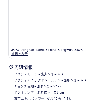
3993, Donghae-daero, Sokcho, Gangwon, 24892
地図で表示
周辺情報
ソクチョ ビーチ
- 徒歩 6 分
- 0.6 km
ソクチョアイ テグァンラムチャ
- 徒歩 6 分
- 0.6 km
地
チョンチョ湖
- 徒歩 8 分
- 0.7 km
ドンミョン港
- 徒歩 10 分
- 0.8 km
束草エキスポ タワー
- 徒歩 16 分
- 1.4 km