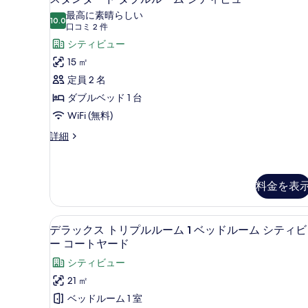
て
bed)
タ
最高に素晴らしい
の
10.0
の
10 点中 10.0
ン
(口
口コミ 2 件
詳
写
コ
ダ
シティビュー
細
ミ
真
ー
15 ㎡
2
を
ド
定員 2 名
件)
表
ダ
ダブルベッド 1 台
示
ブ
WiFi (無料)
す
ル
ス
詳細
タ
る
ル
ン
ー
ダ
ー
料金を表
ム
ド
シ
ダ
デラックス トリプルルーム 1 
デ
ブ
テ
9
デラックス トリプルルーム 1 ベッドルーム シティ
ル
ラ
ィ
ー コートヤード
ル
ッ
ビ
ー
シティビュー
ム
ク
ュ
21 ㎡
シ
ス
ー
テ
ベッドルーム 1 室