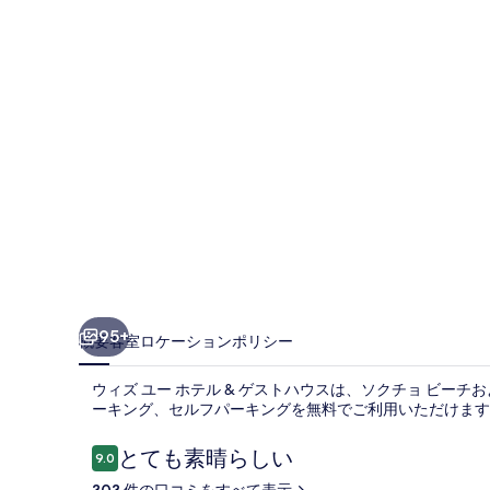
ホ
テ
ル
&
ゲ
ス
ト
ハ
ウ
ス
95+
概要
客室
ロケーション
ポリシー
の
ウィズ ユー ホテル & ゲストハウスは、ソクチョ ビーチお
写
ーキング、セルフパーキングを無料でご利用いただけます
真
口
とても素晴らしい
9.0
ギ
10段階中9.0
コ
303 件の口コミをすべて表示