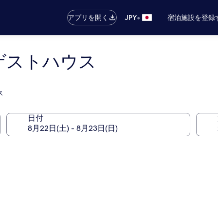
•
アプリを開く
JPY
宿泊施設を登録
 ゲストハウス
ス
日付