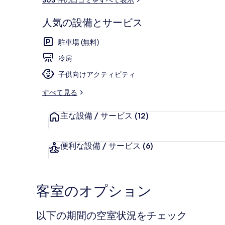
ャ
ミ
ラ
人気の設備とサービス
リ
ファミリー ルー
駐車場 (無料)
ー
冷房
子供向けアクティビティ
すべて見る
主な設備 / サービス
(12)
便利な設備 / サービス
(6)
客室のオプション
以下の期間の空室状況をチェック