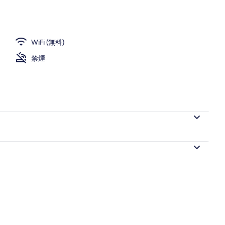
ム (Suite) | 高級寝具、デスク、防音設備、WiFi (無料)
WiFi (無料)
禁煙