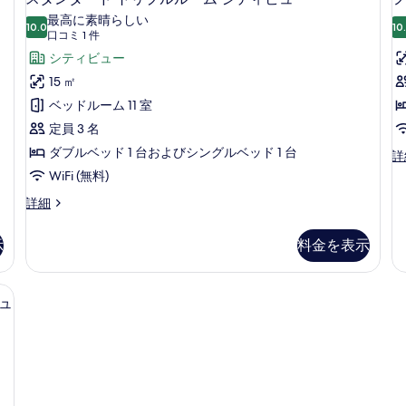
タ
イ
す
最高に素晴らしい
10.0
ン
10
10 点中 10.0
ン
(口
る
口コミ 1 件
ル
コ
ダ
シティビュー
ー
ミ
ム
ー
15 ㎡
シ
1
ド
ベッドルーム 11 室
テ
件)
ィ
ト
定員 3 名
ビ
リ
ダブルベッド 1 台およびシングルベッド 1 台
フ
詳
ュ
ァ
ー
(
プ
WiFi (無料)
ミ
の
ル
ス
詳細
リ
詳
タ
ー
ル
細
ン
ル
示
料金を表示
ー
ダ
ー
ー
ム
ム
ド
(S
ベッドルーム シティビュー コートヤード | 高級寝具、デスク、防音設備、WiFi 
シ
ト
の
ビュ
リ
テ
詳
プ
細
ィ
ル
ビ
ル
ー
ュ
ム