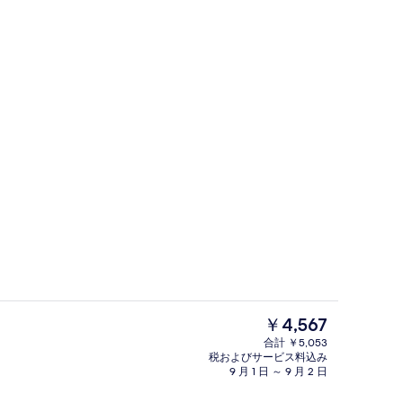
日没後)
施設の敷地
現
￥4,567
在
合計 ￥5,053
の
税およびサービス料込み
シアター ショー
料
9 月 1 日 ～ 9 月 2 日
金
は