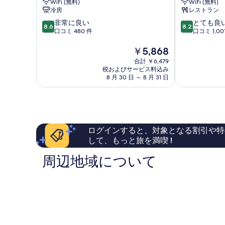
テ
WiFi (無料)
WiFi (無料)
ュ
冷房
レストラン
ィ
ビ
10
10
非常に良い
とても良
ー
8.6
8.2
ュ
段
段
口コミ 480 件
口コミ 1,00
コ
ー
階
階
コ
中
現
中
ー
￥5,868
ー
8.6、
在
8.2、
合計 ￥6,479
ト
ト
非
の
と
税およびサービス料込み
ヤ
ヤ
常
料
て
8 月 30 日 ～ 8 月 31 日
ー
に
金
も
ー
ド
良
は
良
ド
の
い、
￥5,868
い、
詳
口
口
の
細
コ
コ
す
ログインすると、対象となる割引や特
ミ
ミ
480
1,001
して、もっと旅を満喫 !
べ
件
件
て
周辺地域について
件
件
の
の
の
口
口
写
コ
コ
真
ミ
ミ
を
表