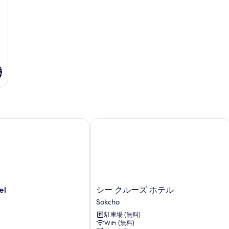
ー
シ
テ
の
ィ
す
ビ
ュ
べ
ー
て
の
詳
の
示
細
写
真
を
シー クルーズ ホテル
表
示
す
る
シ
el
シー クルーズ ホテル
ー
Sokcho
ク
駐車場 (無料)
ル
WiFi (無料)
ー