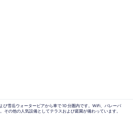
施設の正面 (
よび雪岳ウォーターピアから車で 10 分圏内です。WiFi、バレーパ
。その他の人気設備としてテラスおよび庭園が備わっています。
庭園