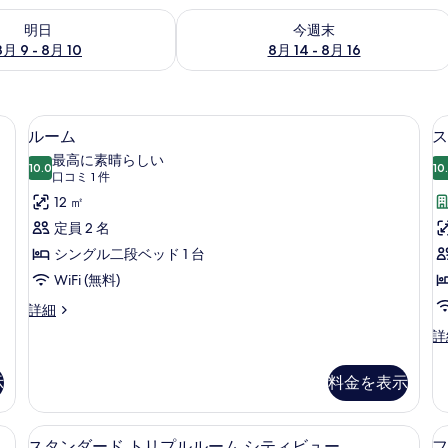
- 8月 10 の空室状況をチェック
今週末 8月 14 - 8月 16 の空室状況を
明日
今週末
8月 9 - 8月 10
8月 14 - 8月 16
) | 高級寝具、デスク、防音設備、WiFi (無料)
ルーム | 高級寝具、デスク、防音設備、Wi
ル
6
ルーム
ス
ー
最高に素晴らしい
10.0
10
10 点中 10.0
ム
(口
口コミ 1 件
コ
の
12 ㎡
ミ
す
定員 2 名
1
べ
シングル二段ベッド 1 台
件)
て
WiFi (無料)
の
ル
詳細
ー
写
ス
詳
ム
タ
真
の
ン
詳
示
料金を表示
を
ダ
細
ー
表
ド
ィビュー | 高級寝具、デスク、防音設備、WiFi (無料)
高級寝具、デスク、防音設備、WiFi (無
ス
示
7
ツ
スタンダード トリプルルーム シティビュー
フ