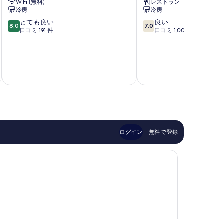
WiFi (無料)
レストラン
Sokcho
冷房
冷房
10
10
とても良い
良い
8.0
7.0
段
段
口コミ 191 件
口コミ 1,001 件
階
階
中
中
8.0、
7.0、
と
良
税およ
て
い、
9 
も
口
良
コ
い、
ミ
口
1,001
コ
件
ミ
件
ログイン
無料で登録
191
の
件
口
件
コ
の
ミ
口
コ
ミ