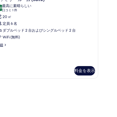
ァ
テ
最高に素晴らしい
.0
10 点中 10.0
ミ
(口
ィ
口コミ 1 件
コ
リ
20 ㎡
ビ
ミ
ー
定員 6 名
ュ
1
ル
ダブルベッド 2 台およびシングルベッド 2 台
ー
件)
ー
WiFi (無料)
の
ム
す
細
Suite)
べ
の
て
す
の
べ
料金を表示
写
て
真
uite)
(無料)
の
を
写
表
真
示
を
す
表
る