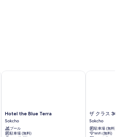
示
す
る
Hotel the Blue Terra
ザ クラス 300
Hotel
ザ
Hotel the Blue Terra
ザ クラス 300
the
ク
Sokcho
Sokcho
Blue
ラ
プール
駐車場 (無料)
Terra
ス
駐車場 (無料)
WiFi (無料)
Sokcho
300