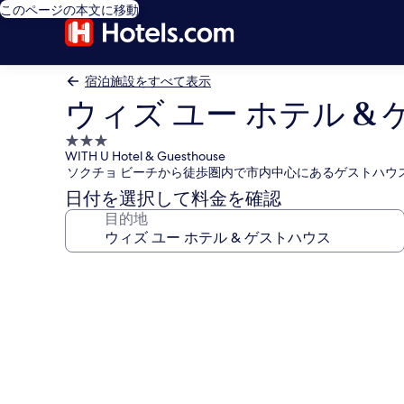
このページの本文に移動
宿泊施設をすべて表示
ウィズ ユー ホテル &
3.0
WITH U Hotel & Guesthouse
つ
ソクチョ ビーチから徒歩圏内で市内中心にあるゲストハウ
星
日付を選択して料金を確認
宿
目的地
泊
施
設
ウ
ィ
ズ
ユ
ー