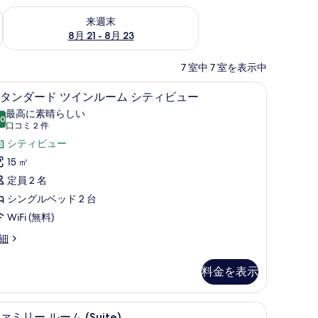
チェック
来週末 8月 21 - 8月 23 の空室状況をチェック
来週末
8月 21 - 8月 23
7 室中 7 室を表示中
Fi (無料)
高級寝具、デスク、防音設備、WiFi (無料)
ス
8
タンダード ツインルーム シティビュー
タ
最高に素晴らしい
.0
10 点中 10.0
ン
(口
口コミ 2 件
コ
ダ
シティビュー
ミ
ー
15 ㎡
2
ド
定員 2 名
件)
ツ
シングルベッド 2 台
イ
WiFi (無料)
ン
細
ル
料金を表示
ー
ム
料)
ファミリー ルーム (Suite) | 専用キッチン |
フ
シ
13
ァミリー ルーム (Suite)