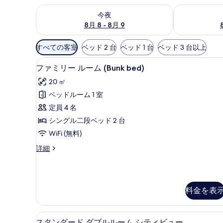
今夜 8月 8 - 8月 9 の空室状況をチェック
明日 8月 9 
今夜
8月 8 - 8月 9
利
すべての客室
ベッド 2 台
ベッド 1 台
ベッド 3 台以上
用
ファミリー ルーム (Bunk bed
フ
可
10
ファミリー ルーム (Bunk bed)
ァ
能
20 ㎡
な
ミ
ベッドルーム 1 室
客
リ
定員 4 名
室
ー
の
シングル二段ベッド 2 台
ル
絞
WiFi (無料)
ー
り
フ
詳細
ム
込
ァ
み
(Bunk
ミ
条
リ
bed)
ー
件
の
料金を表
ル
す
ー
ム
べ
スタンダード ダブルルーム シテ
ス
(Bunk
7
スタンダード ダブルルーム シティビュー