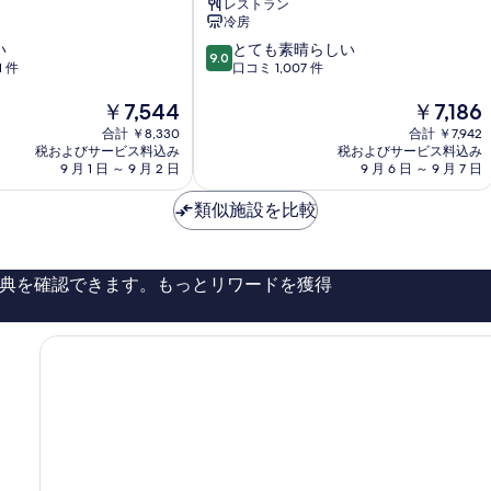
レストラン
ズ
冷房
ホ
10
い
とても素晴らしい
テ
9.0
段
1 件
口コミ 1,007 件
ル
階
Sokcho
現
中
現
￥7,544
￥7,186
在
9.0、
在
合計 ￥8,330
合計 ￥7,942
の
と
の
税およびサービス料込み
税およびサービス料込み
料
て
料
9 月 1 日 ～ 9 月 2 日
9 月 6 日 ～ 9 月 7 日
金
も
金
は
素
は
類似施設を比較
￥7,544
晴
￥7,186
ら
し
典を確認できます。もっとリワードを獲得
い、
口
コ
ミ
1,007
件
件
の
口
コ
ミ