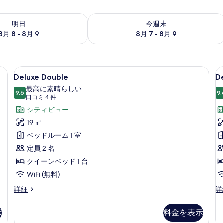
- 8月 9 の空室状況をチェック
今週末 8月 7 - 8月 9 の空室状況をチ
明日
今週末
8月 8 - 8月 9
8月 7 - 8月 9
 高級寝具、羽毛の掛け布団、セレクト コンフォート製ベッド、防音設備
Deluxe
Deluxe Double | 高級寝具、
D
7
Deluxe Double
De
Double
T
最高に素晴らしい
9.6
(B
9.
の
10 点中 9.6
(口
口コミ 4 件
す
コ
シティビュー
ミ
べ
19 ㎡
4
て
ベッドルーム 1 室
件)
の
定員 2 名
写
クイーンベッド 1 台
真
WiFi (無料)
を
Deluxe
De
詳細
詳
表
Double
Tw
の
(B
示
示
料金を表示
詳
の