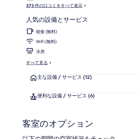
コ
ー
373 件の口コミをすべて表示
ミ
人気の設備とサービス
Family 
朝食 (無料)
WiFi (無料)
冷房
すべて見る
主な設備 / サービス
(12)
便利な設備 / サービス
(6)
客室のオプション
以下の期間の空室状況をチェック