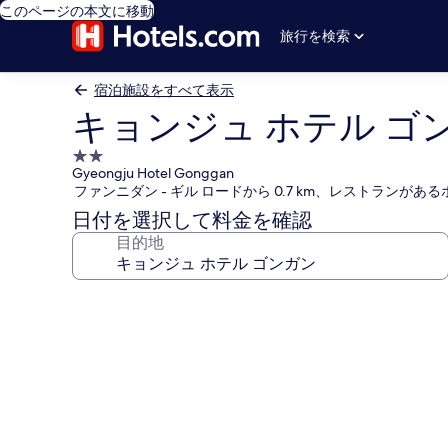
このページの本文に移動
旅行を検索
宿泊施設をすべて表示
キョンジュ ホテル ゴ
2.0
Gyeongju Hotel Gonggan
つ
ファンニダン - ギル ロードから 0.7 km、レストランがあ
星
日付を選択して料金を確認
宿
目的地
泊
施
設
キ
ョ
ン
ジ
ュ