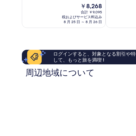
中
中
現
￥8,268
8.8、
9.0、
在
合計 ￥9,095
非
と
の
税およびサービス料込み
常
て
料
8 月 25 日 ～ 8 月 26 日
に
も
金
良
素
は
い、
晴
￥8,268
口
ら
コ
し
ミ
い、
ログインすると、対象となる割引や特
54
口
して、もっと旅を満喫 !
件
コ
件
ミ
周辺地域について
の
170
口
件
コ
件
ミ
の
口
コ
ミ