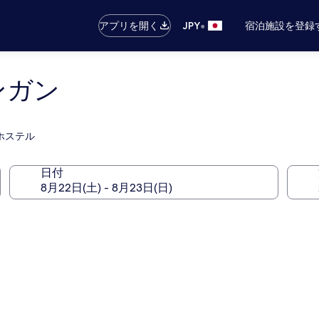
•
アプリを開く
JPY
宿泊施設を登録
ンガン
るホステル
日付