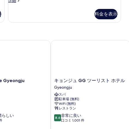
べ
Deluxe
詳細
Double
て
Room
示
料金を表示
の
の
詳
写
細
真
を
 Gyeongju
キョンジュ GG ツーリスト ホテル
表
示
す
る
キ
ce Gyeongju
キョンジュ GG ツーリスト ホテル
ョ
Gyeongju
ン
スパ
ジ
駐車場 (無料)
ュ
WiFi (無料)
GG
レストラン
ツ
10
晴らしい
非常に良い
ー
8.6
段
件
口コミ 1,001 件
リ
階
ス