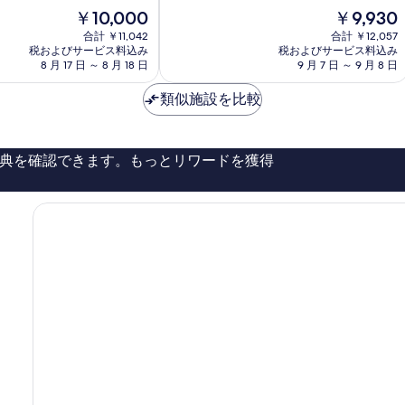
中
ト
現
現
￥10,000
￥9,930
8.6、
ホ
在
在
合計 ￥11,042
合計 ￥12,057
非
テ
の
の
税およびサービス料込み
税およびサービス料込み
常
ル
料
料
8 月 17 日 ～ 8 月 18 日
9 月 7 日 ～ 9 月 8 日
に
Gyeongju
金
金
良
は
は
類似施設を比較
い、
￥10,000
￥9,930
口
コ
ミ
典を確認できます。もっとリワードを獲得
1,001
件
件
の
口
コ
ミ