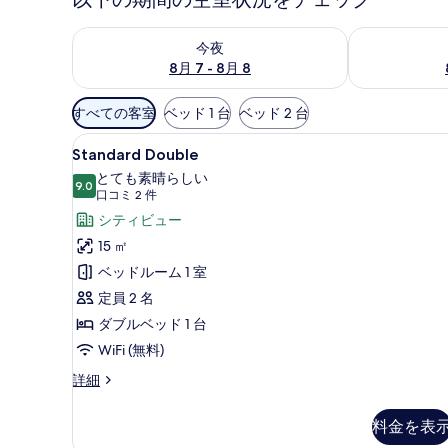
今夜 8月 7 - 8月 8 の空室状況をチェック
明日 8月 8 
今夜
8月 7 - 8月 8
利
すべての客室
ベッド 1 台
ベッド 2 台
用
Standard
Standard Double |
可
10
Standard Double
Double
能
とても素晴らしい
9.0
の
な
10 点中 9.0
(口
口コミ 2 件
す
客
コ
シティビュー
室
ミ
べ
15 ㎡
の
2
て
ベッドルーム 1 室
絞
件)
の
定員 2 名
り
写
ダブルベッド 1 台
込
真
み
WiFi (無料)
条
を
Standard
詳細
件
表
Double
の
示
料金を表
詳