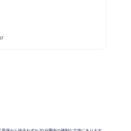
57
図
び天馬塚から徒歩わずか 10 分圏内の便利な立地にあります。