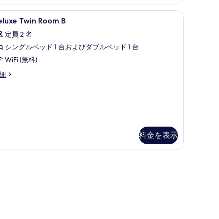
す
の掛け布団、セレクト コンフォート製ベッド、防音設備
eluxe
高級寝具、羽毛の掛け布団、セレクト コンフ
4
eluxe Twin Room B
る
win
定員 2 名
oom
シングルベッド 1 台およびダブルベッド 1 台
の
WiFi (無料)
す
luxe
細
in
べ
oom
て
の
写
料金を表示
真
を
 コンフォート製ベッド、防音設備
表
示
す
る