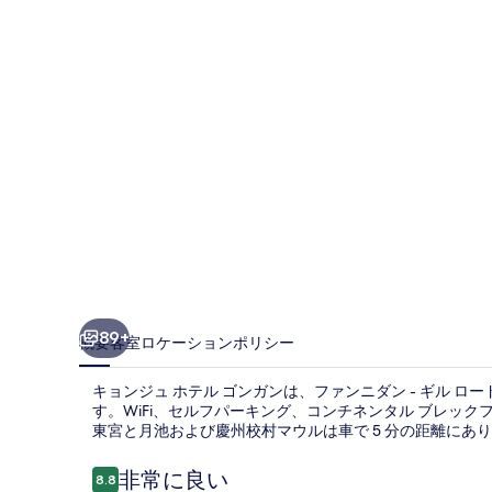
ホ
テ
ル
ゴ
ン
ガ
ン
の
写
真
89+
概要
客室
ロケーション
ポリシー
ギ
キョンジュ ホテル ゴンガンは、ファンニダン - ギル ロ
ャ
す。WiFi、セルフパーキング、コンチネンタル ブレックファス
東宮と月池および慶州校村マウルは車で 5 分の距離にあ
ラ
リ
口
非常に良い
8.8
10段階中8.8