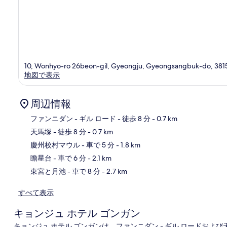
10, Wonhyo-ro 26beon-gil, Gyeongju, Gyeongsangbuk-do, 381
地図で表示
周辺情報
ファンニダン - ギル ロード
- 徒歩 8 分
- 0.7 km
天馬塚
- 徒歩 8 分
- 0.7 km
地
慶州校村マウル
- 車で 5 分
- 1.8 km
瞻星台
- 車で 6 分
- 2.1 km
東宮と月池
- 車で 8 分
- 2.7 km
すべて表示
キョンジュ ホテル ゴンガン
キョンジュ ホテル ゴンガンは、ファンニダン - ギル ロードおよ