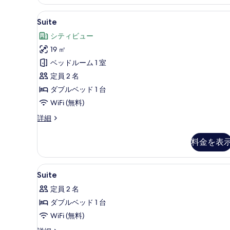
す
細
る
Suite
Suite | 高級寝具、羽毛の
9
Suite
の
シティビュー
す
19 ㎡
べ
ベッドルーム 1 室
て
定員 2 名
の
ダブルベッド 1 台
写
WiFi (無料)
真
Suite
詳細
を
の
表
詳
料金を表
細
示
す
Suite
高級寝具、羽毛の掛け布団、セ
5
る
Suite
の
定員 2 名
す
ダブルベッド 1 台
べ
WiFi (無料)
て