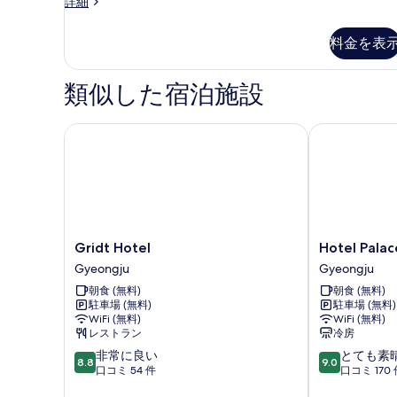
Suite
詳細
の
の
写
詳
料金を表
細
真
を
類似した宿泊施設
表
示
Gridt Hotel
Hotel Palace
す
る
Gridt
Hotel
Gridt Hotel
Hotel Pala
Hotel
Palace
Gyeongju
Gyeongju
Gyeongju
Gyeongju
朝食 (無料)
朝食 (無料)
Gyeongju
駐車場 (無料)
駐車場 (無料)
WiFi (無料)
WiFi (無料)
レストラン
冷房
10
10
非常に良い
とても素
8.8
9.0
段
段
口コミ 54 件
口コミ 170 
階
階