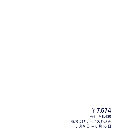
チネンタル ブレックファスト)、毎日提供 (無料)
施設の正面
現
￥7,574
在
合計 ￥8,435
の
税およびサービス料込み
d Double | 高級寝具、羽毛の掛け布団、セレクト コンフォート製ベッド、防音設
冷蔵庫、電子レンジ
料
8 月 9 日 ～ 8 月 10 日
金
は