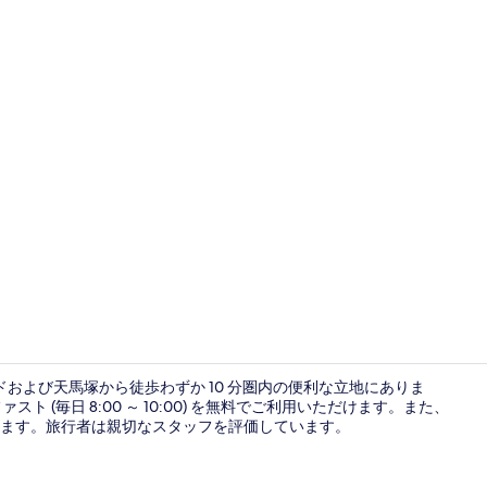
朝食 (コン
ードおよび天馬塚から徒歩わずか 10 分圏内の便利な立地にありま
ト (毎日 8:00 ～ 10:00) を無料でご利用いただけます。また、
ります。旅行者は親切なスタッフを評価しています。
Standar