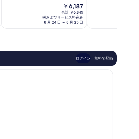
階
中
現
￥6,187
中
8.6、
在
8.8、
合計 ￥6,845
非
の
税およびサービス料込み
税およ
非
常
料
8 月 24 日 ～ 8 月 25 日
8 月 
常
に
金
に
良
は
良
い、
￥6,187
い、
口
口
コ
コ
ミ
ミ
272
ログイン
無料で登録
666
件
件
件
件
の
の
口
口
コ
コ
ミ
ミ