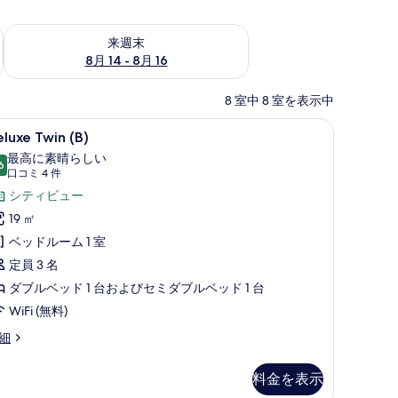
ェック
来週末 8月 14 - 8月 16 の空室状況をチェック
来週末
8月 14 - 8月 16
8 室中 8 室を表示中
羽毛の掛け布団、セレクト コンフォート製ベッド、防音設備
eluxe
Deluxe Twin (B) | 高級寝具、羽毛の
10
luxe Twin (B)
win
最高に素晴らしい
)
6
10 点中 9.6
(口
口コミ 4 件
の
コ
シティビュー
す
ミ
19 ㎡
4
べ
ベッドルーム 1 室
件)
て
定員 3 名
の
ダブルベッド 1 台およびセミダブルベッド 1 台
写
WiFi (無料)
真
luxe
細
を
in
)
表
料金を表示
示