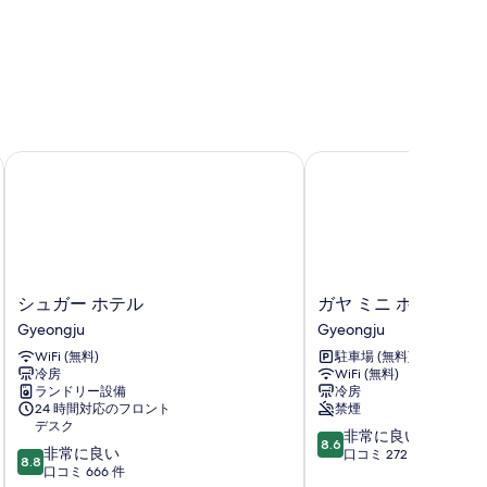
シュガー ホテル
ガヤ ミニ ホテル
シ
ガ
シュガー ホテル
ガヤ ミニ ホテル
ュ
ヤ
Gyeongju
Gyeongju
ガ
ミ
WiFi (無料)
駐車場 (無料)
ー
ニ
冷房
WiFi (無料)
ホ
ホ
ランドリー設備
冷房
テ
テ
24 時間対応のフロント
禁煙
ル
ル
デスク
10
非常に良い
Gyeongju
Gyeongju
8.6
10
非常に良い
段
口コミ 272 件
8.8
段
口コミ 666 件
階