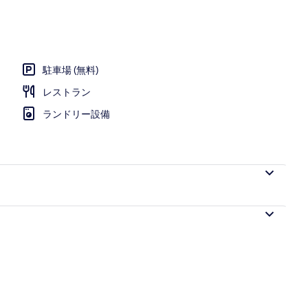
Twin | 高級寝具、羽毛の掛け布団、セレクト コンフォート製ベッド、防音設備
駐車場 (無料)
レストラン
ランドリー設備