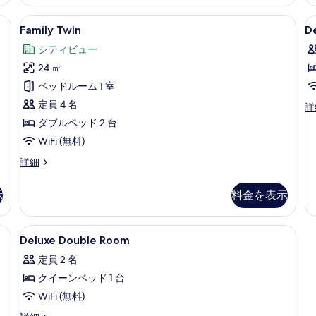
す
細
詳
細
る
掛け布団、セレクト コンフォート製ベッド、防音設備
Family
Family Twin | 高級寝具、羽毛
D
11
Family Twin
D
Twin
T
シティビュー
R
の
24 ㎡
B
す
ベッドルーム 1 室
べ
定員 4 名
De
詳
て
Tw
ダブルベッド 2 台
の
R
WiFi (無料)
B
写
の
Family
詳細
真
詳
Twin
を
細
の
示
料金を表示
詳
表
細
示
レクト コンフォート製ベッド、防音設備
Deluxe
高級寝具、羽毛の掛け布団、セレクト
す
9
Deluxe Double Room
Double
る
定員 2 名
Room
クイーンベッド 1 台
の
WiFi (無料)
す