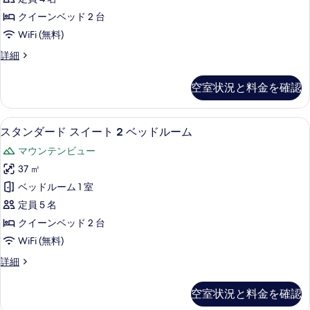
ベ
イ
台
ッ
クイーンベッド 2 台
ー
ド
の
WiFi (無料)
1
ン
す
台
ル
詳細
ベ
の
ー
べ
詳
ッ
ム
て
空室状況と料金を確認
細
ク
ド
の
イ
2
ー
写
スタンダード スイート 2 ベッドルーム 
ス
10
ン
台
スタンダード スイート 2 ベッドルーム
真
タ
ベ
の
マウンテンビュー
ッ
を
ン
す
ド
37 ㎡
表
ダ
2
べ
ベッドルーム 1 室
台
示
ー
て
の
定員 5 名
す
ド
詳
の
クイーンベッド 2 台
細
る
ス
写
WiFi (無料)
イ
真
ス
詳細
ー
タ
を
ト
ン
表
空室状況と料金を確認
ダ
2