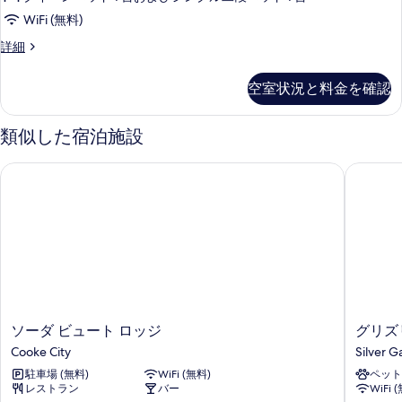
細
る
イ
写
WiFi (無料)
ー
真
エ
詳細
ト
コ
を
2
ノ
空室状況と料金を確認
表
ミ
ベ
ー
示
ッ
ス
類似した宿泊施設
す
イ
ド
ー
る
ル
ソーダ ビュート ロッジ
グリズリ
ト
ー
2
ベ
ム
ッ
禁
ド
ル
煙
ー
キ
ム
禁
ッ
煙
ソ
グ
ソーダ ビュート ロッジ
グリズ
チ
キ
ー
リ
Cooke City
Silver G
ッ
ン
ダ
ズ
チ
駐車場 (無料)
WiFi (無料)
ペット
ビ
リ
の
ン
レストラン
バー
WiFi 
ュ
ー
の