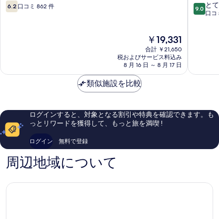
す
ー
ロ
10
10
とて
6.2
口コミ 862 件
詳
9.0
べ
ト
ッ
段
段
口コミ
細
ロ
ジ
階
階
て
ッ
Silver
中
中
現
の
￥19,331
ジ
Gate
6.2、
9.0、
在
Cooke
口
と
合計 ￥21,650
写
の
City
コ
て
税およびサービス料込み
真
料
8 月 16 日 ～ 8 月 17 日
ミ
も
金
862
素
を
は
類似施設を比較
件
晴
表
￥19,331
件
ら
の
し
示
口
い、
す
ログインすると、対象となる割引や特典を確認できます。も
コ
口
っとリワードを獲得して、もっと旅を満喫 !
る
ミ
コ
ミ
ログイン
無料で登録
409
件
周辺地域について
件
の
口
コ
ミ