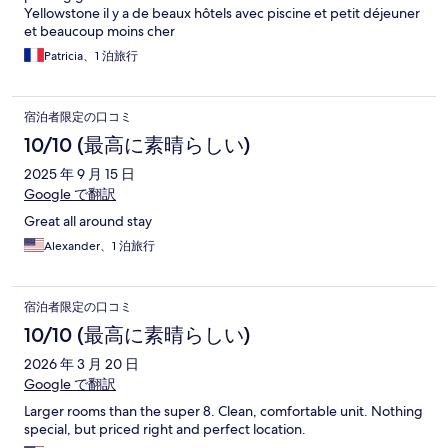
Yellowstone il y a de beaux hôtels avec piscine et petit déjeuner
et beaucoup moins cher
Patricia、1 泊旅行
宿泊者限定の口コミ
10/10 (最高に素晴らしい)
2025 年 9 月 15 日
Google で翻訳
Great all around stay
Alexander、1 泊旅行
宿泊者限定の口コミ
10/10 (最高に素晴らしい)
2026 年 3 月 20 日
Google で翻訳
Larger rooms than the super 8. Clean, comfortable unit. Nothing
special, but priced right and perfect location.