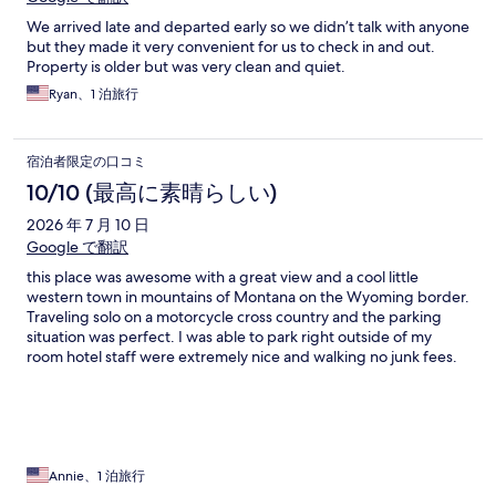
We arrived late and departed early so we didn’t talk with anyone
but they made it very convenient for us to check in and out.
Property is older but was very clean and quiet.
Ryan、1 泊旅行
宿泊者限定の口コミ
10/10 (最高に素晴らしい)
2026 年 7 月 10 日
Google で翻訳
this place was awesome with a great view and a cool little
western town in mountains of Montana on the Wyoming border.
Traveling solo on a motorcycle cross country and the parking
situation was perfect. I was able to park right outside of my
room hotel staff were extremely nice and walking no junk fees.
The bar across the street is pretty awesome too!
Annie、1 泊旅行