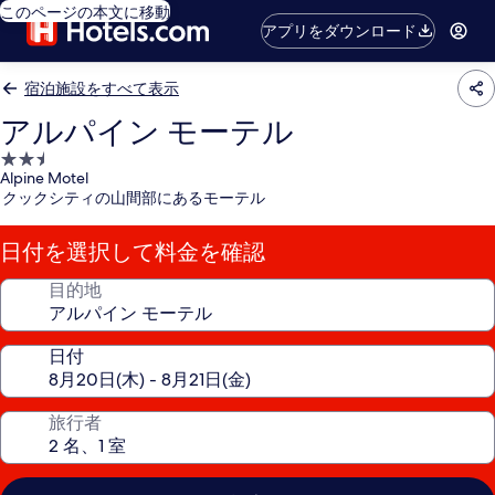
このページの本文に移動
アプリをダウンロード
宿泊施設をすべて表示
アルパイン モーテル
2.5
Alpine Motel
つ
クックシティの山間部にあるモーテル
星
宿
日付を選択して料金を確認
泊
施
目的地
設
日付
旅行者