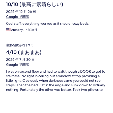
10/10 (最高に素晴らしい)
2025 年 12 月 26 日
Google で翻訳
Cool staff, everything worked as it should, cozy beds.
Anthony、4 泊旅行
宿泊者限定の口コミ
4/10 (まあまあ)
2026 年 7 月 30 日
Google で翻訳
I was on second floor and had to walk though a DOOR to get to
staircase. No light in ceiling but a window at top providing a
little light. Obviously when darkness came you could not see
steps! Then the bed. Sat in the edge and sunk down to virtually
nothing. Fortunately the other was better. Took two pillows to
make one decent one. One of the bathroom light fixtures hung
down over mirror. Floor tile warped and had exposed sharp
edge. I learned to be careful. Refrigerator not cold enough.
Exposed light bulbs in room with no cover. Is that enough?