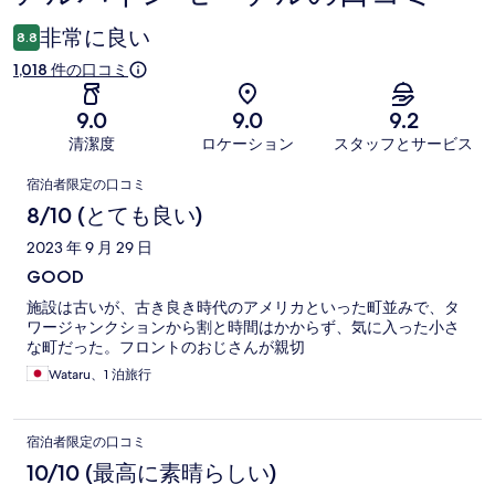
コ
非常に良い
8.8
ミ
1,018 件の口コミ
9.0
9.0
9.2
清潔度
ロケーション
スタッフとサービス
口
宿泊者限定の口コミ
コ
8/10 (とても良い)
ミ
2023 年 9 月 29 日
GOOD
施設は古いが、古き良き時代のアメリカといった町並みで、タ
ワージャンクションから割と時間はかからず、気に入った小さ
な町だった。フロントのおじさんが親切
Wataru、1 泊旅行
宿泊者限定の口コミ
10/10 (最高に素晴らしい)