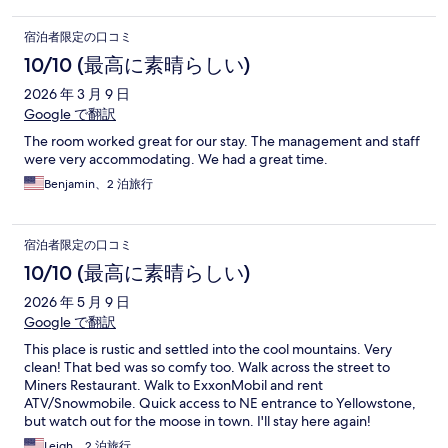
宿泊者限定の口コミ
10/10 (最高に素晴らしい)
2026 年 3 月 9 日
Google で翻訳
The room worked great for our stay. The management and staff
were very accommodating. We had a great time.
Benjamin、2 泊旅行
宿泊者限定の口コミ
10/10 (最高に素晴らしい)
2026 年 5 月 9 日
Google で翻訳
This place is rustic and settled into the cool mountains. Very
clean! That bed was so comfy too. Walk across the street to
Miners Restaurant. Walk to ExxonMobil and rent
ATV/Snowmobile. Quick access to NE entrance to Yellowstone,
but watch out for the moose in town. I'll stay here again!
Leigh、2 泊旅行