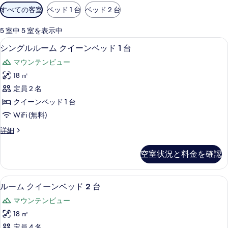
利
すべての客室
ベッド 1 台
ベッド 2 台
用
可
5 室中 5 室を表示中
能
羽毛の掛け布団、WiFi (無料)、ベッ
シ
7
シングルルーム クイーンベッド 1 台
な
ン
客
マウンテンビュー
グ
室
18 ㎡
ル
の
定員 2 名
ル
絞
クイーンベッド 1 台
り
ー
WiFi (無料)
込
ム
み
シ
詳細
ク
ン
条
イ
グ
件
空室状況と料金を確認
ル
ー
ル
ン
ー
ルーム クイーンベッド 2 台 | 羽毛の掛
ル
8
ム
ルーム クイーンベッド 2 台
ベ
ー
ク
ッ
マウンテンビュー
イ
ム
ー
ド
18 ㎡
ク
ン
1
定員 4 名