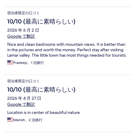
宿泊者限定の口コミ
10/10 (最高に素晴らしい)
2026 年 6 月 2 日
Google で翻訳
Nice and clean bedrooms with mountain views. It is better than
in the pictures and worth the money. Perfect stay after visiting
Lamar valley. The little town has most things needed for tourists.
Pradeep、1 泊旅行
宿泊者限定の口コミ
10/10 (最高に素晴らしい)
2026 年 4 月 27 日
Google で翻訳
Location is in center of beautiful nature
Manish、2 泊旅行