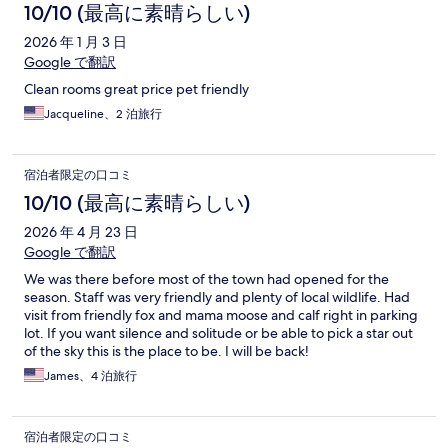
10/10 (最高に素晴らしい)
2026 年 1 月 3 日
Google で翻訳
Clean rooms great price pet friendly
Jacqueline、2 泊旅行
宿泊者限定の口コミ
10/10 (最高に素晴らしい)
2026 年 4 月 23 日
Google で翻訳
We was there before most of the town had opened for the
season. Staff was very friendly and plenty of local wildlife. Had
visit from friendly fox and mama moose and calf right in parking
lot. If you want silence and solitude or be able to pick a star out
of the sky this is the place to be. I will be back!
James、4 泊旅行
宿泊者限定の口コミ