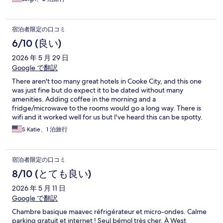
宿泊者限定の口コミ
6/10 (良い)
2026 年 5 月 29 日
Google で翻訳
There aren't too many great hotels in Cooke City, and this one
was just fine but do expect it to be dated without many
amenities. Adding coffee in the morning and a
fridge/microwave to the rooms would go a long way. There is
wifi and it worked well for us but I've heard this can be spotty.
S Katie、1 泊旅行
宿泊者限定の口コミ
8/10 (とても良い)
2026 年 5 月 11 日
Google で翻訳
Chambre basique maavec réfrigérateur et micro-ondes. Calme
parking gratuit et internet ! Seul bémol très cher. À West