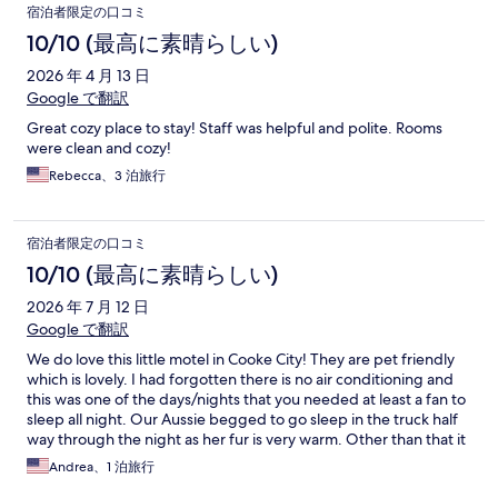
宿泊者限定の口コミ
10/10 (最高に素晴らしい)
2026 年 4 月 13 日
Google で翻訳
Great cozy place to stay! Staff was helpful and polite. Rooms
were clean and cozy!
Rebecca、3 泊旅行
宿泊者限定の口コミ
10/10 (最高に素晴らしい)
2026 年 7 月 12 日
Google で翻訳
We do love this little motel in Cooke City! They are pet friendly
which is lovely. I had forgotten there is no air conditioning and
this was one of the days/nights that you needed at least a fan to
sleep all night. Our Aussie begged to go sleep in the truck half
way through the night as her fur is very warm. Other than that it
is a wonderful jumping off point to the north side of Yellowstone
Andrea、1 泊旅行
Park and we will return again I am sure. The staff are so very kind