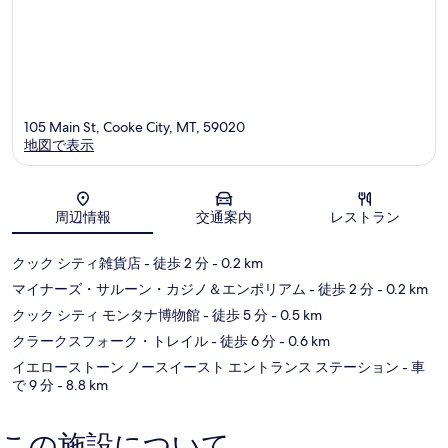
105 Main St, Cooke City, MT, 59020
地図で表示
地図
周辺情報
交通案内
レストラン
クック シティ雑貨店
- 徒歩 2 分
- 0.2 km
マイナーズ・サルーン・カジノ＆エンポリアム
- 徒歩 2 分
- 0.2 km
クック シティ モンタナ博物館
- 徒歩 5 分
- 0.5 km
クラークスフォーク・トレイル
- 徒歩 6 分
- 0.6 km
イエローストーン ノースイースト エントランス ステーション
- 車
で 9 分
- 8.8 km
この施設について