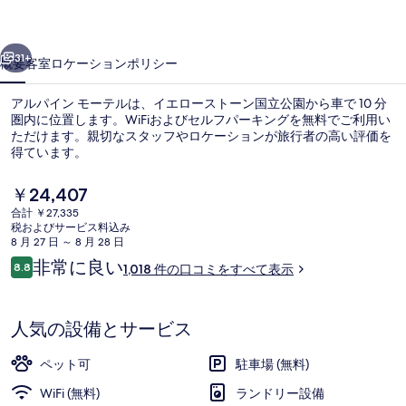
ー
前へ
次へ
テ
31+
概要
客室
ロケーション
ポリシー
ル
アルパイン モーテルは、イエローストーン国立公園から車で 10 分
の
圏内に位置します。WiFiおよびセルフパーキングを無料でご利用い
ただけます。親切なスタッフやロケーションが旅行者の高い評価を
写
得ています。
真
現
￥24,407
ギ
在
合計 ￥27,335
の
ャ
税およびサービス料込み
料
8 月 27 日 ～ 8 月 28 日
外観
ラ
金
口
非常に良い
8.8
1,018 件の口コミをすべて表示
は
10段階中8.8
コ
リ
￥24,407
ミ
で
ー
す
人気の設備とサービス
ペット可
駐車場 (無料)
WiFi (無料)
ランドリー設備