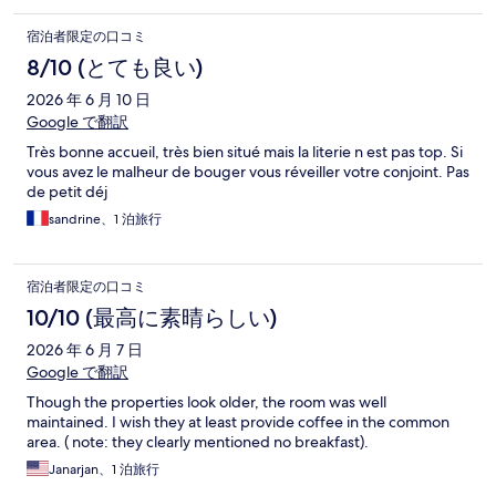
and welcoming, as is Cooke City itself. Loved it!
宿泊者限定の口コミ
8/10 (とても良い)
2026 年 6 月 10 日
Google で翻訳
Très bonne accueil, très bien situé mais la literie n est pas top. Si
vous avez le malheur de bouger vous réveiller votre conjoint. Pas
de petit déj
sandrine、1 泊旅行
宿泊者限定の口コミ
10/10 (最高に素晴らしい)
2026 年 6 月 7 日
Google で翻訳
Though the properties look older, the room was well
maintained. I wish they at least provide coffee in the common
area. ( note: they clearly mentioned no breakfast).
Janarjan、1 泊旅行