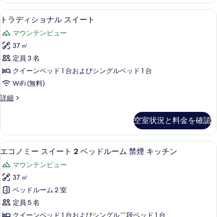
示
ー
ベ
ド
す
羽毛の掛け布団、WiFi (無料)、ベッ
ト
8
ス
ッ
トラディショナル スイート
る
ラ
イ
ド
マウンテンビュー
ー
デ
ル
ト
37 ㎡
ィ
2
ー
定員 3 名
ベ
シ
ム
ッ
クイーンベッド 1 台およびシングルベッド 1 台
ョ
ド
の
WiFi (無料)
ル
ナ
す
ー
ト
詳細
ル
ム
ラ
べ
の
ス
デ
て
空室状況と料金を確認
詳
ィ
イ
細
の
シ
ー
ョ
写
エコノミー スイート 2 ベッドルーム 禁
エ
10
ナ
エコノミー スイート 2 ベッドルーム 禁煙 キッチン
ト
真
コ
ル
の
マウンテンビュー
ス
を
ノ
イ
す
37 ㎡
表
ミ
ー
べ
ベッドルーム 2 室
ト
示
ー
の
て
定員 5 名
す
ス
詳
の
クイーンベッド 1 台およびシングル二段ベッド 1 台