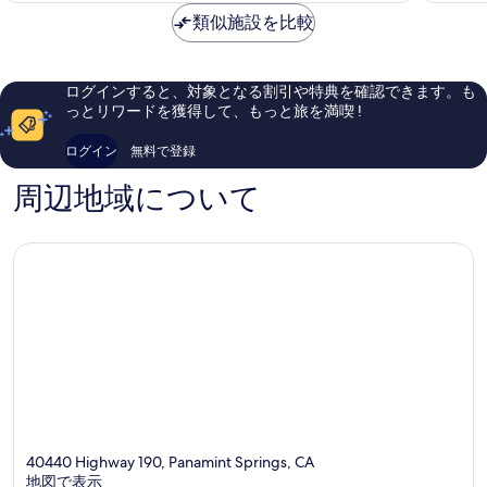
イ
ッ
も
に
は
ン
類似施設を比較
ジ
良
良
￥26,706
サ
ホ
い、
い、
イ
テ
口
口
ド
ル
コ
コ
ログインすると、対象となる割引や特典を確認できます。も
ザ
-
ミ
ミ
っとリワードを獲得して、もっと旅を満喫 !
パ
イ
3,344
692
ー
ン
件
件
ログイン
無料で登録
ク
サ
件
件
Death
イ
の
の
周辺地域について
Valley
ド
口
口
ザ
コ
コ
パ
ミ
ミ
ー
ク
Death
Valley
40440 Highway 190, Panamint Springs, CA
地図で表示