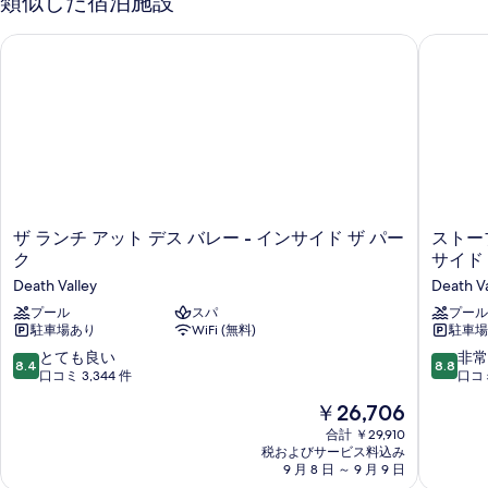
類似した宿泊施設
を
ン
(複
べ
ト
表
ザ ランチ アット デス バレー - インサイド ザ パーク
ストーブ
数
て
ベ
示
ッ
台)
の
す
ド
の
写
(複
る
数
す
真
台)
べ
を
の
て
詳
表
細
の
示
ザ
ス
ザ ランチ アット デス バレー - インサイド ザ パー
ストー
写
す
ラ
ト
ク
サイド
真
ン
ー
る
Death Valley
Death Va
チ
ブ
を
ア
プール
スパ
パ
プール
表
駐車場あり
WiFi (無料)
駐車場 
ッ
イ
ト
プ
示
10
10
とても良い
非常
8.4
8.8
デ
ウ
段
段
口コミ 3,344 件
口コミ
す
ス
ェ
階
階
現
￥26,706
バ
ル
る
中
中
在
レ
ズ
8.4、
8.8、
合計 ￥29,910
の
ー
ビ
税およびサービス料込み
と
非
料
-
9 月 8 日 ～ 9 月 9 日
レ
て
常
金