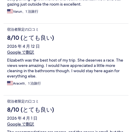
gazing just outside the room is excellent.
Varun、1 泊旅行
宿泊者限定の口コミ
8/10 (とても良い)
2026 年 4 月 12 日
Google で翻訳
Elizabeth was the best host of my trip. She deserves a race. The
views were amazing. I would have appreciated a little more
cleaning in the bathrooms though. I would stay here again for
everything else.
Aracelli、1 泊旅行
宿泊者限定の口コミ
8/10 (とても良い)
2026 年 4 月 1 日
Google で翻訳