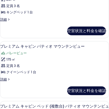
ン
テ
ン
定員 3 名
テ
ビ
キングベッド 1 台
ン
ュ
ー
ベ
詳細
ビ
の
ー
ュ
詳
シ
空室状況と料金を確認
細
ー
ッ
ク
の
ル
プレミアム キャビン パティオ マウン
プ
す
3
ー
プレミアム キャビン パティオ マウンテンビュー
レ
ム
べ
バレービュー
キ
ミ
て
ン
175 ㎡
ア
グ
の
定員 3 名
ベ
ム
写
ッ
クイーンベッド 1 台
キ
ド
真
プ
詳細
1
ャ
を
レ
台
ビ
ミ
表
の
空室状況と料金を確認
ア
詳
ン
示
ム
細
パ
キ
す
プレミアム キャビン ベッド (複数台)
プ
2
ャ
プレミアム キャビン ベッド (複数台) パティオ マウンテンビュ
テ
る