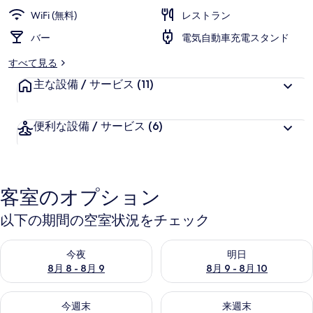
ャ
WiFi (無料)
レストラン
ラ
バー
電気自動車充電スタンド
リ
すべて見る
ー
主な設備 / サービス
(11)
便利な設備 / サービス
(6)
客室のオプション
以下の期間の空室状況をチェック
今夜 8月 8 - 8月 9 の空室状況をチェック
明日 8月 9 - 8月 10 の空室
今夜
明日
8月 8 - 8月 9
8月 9 - 8月 10
今週末 8月 14 - 8月 16 の空室状況をチェック
来週末 8月 21 - 8月 23 の
今週末
来週末