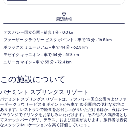
地図
周辺情報
デス バレー国立公園
- 徒歩 1 分
- 0.0 km
ファーザー クラウリー ビスタ ポイント
- 車で 13 分
- 16.5 km
ボラックス ミュージアム
- 車で 44 分
- 62.3 km
モゼイク キャニオン
- 車で 54 分
- 67.8 km
ユリーカ マイン
- 車で 55 分
- 72.4 km
この施設について
パナミント スプリングス リゾート
パナミント スプリングス リゾートは、デス バレー国立公園およびファ
ーザー クラウリー ビスタ ポイントから車で 10 分圏内の便利な立地に
あります。レストランで軽食をお召し上がりいただけるほか、夜はバー
/ ラウンジでドリンクをお楽しみいただけます。 その他の人気設備とし
てスナックバー / デリ、テラス、および庭園があります。旅行者は親切
なスタッフやロケーションを高く評価しています。