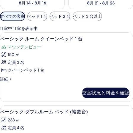
8月 14 - 8月 16
8月 21 - 8月 23
利
すべての客室
ベッド 1 台
ベッド 2 台
ベッド 3 台以上
用
可
11 室中 11 室を表示中
能
ベーシック ルーム クイーンベッド 1 
ベ
7
ベーシック ルーム クイーンベッド 1 台
な
ー
客
マウンテンビュー
シ
室
150 ㎡
ッ
の
定員 3 名
ク
絞
クイーンベッド 1 台
り
ル
ベ
詳細
込
ー
ー
み
ム
シ
条
空室状況と料金を確認
ッ
ク
件
ク
イ
ル
ベーシック ダブルルーム ベッド (複数
ベ
14
ー
ベーシック ダブルルーム ベッド (複数台)
ー
ー
ム
ン
238 ㎡
ク
シ
イ
ベ
定員 4 名
ッ
ー