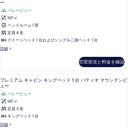
レ
ビ
ー
ィ
ン
ミ
バレービュー
パ
オ
ア
テ
167 ㎡
マ
ィ
ム
ベッドルーム 1 室
オ
ウ
キ
マ
定員 4 名
ン
ウ
ャ
クイーンベッド 1 台およびシングル二段ベッド 1 台
テ
ン
ビ
テ
プ
詳細
ン
ン
ン
レ
ビ
ビ
ミ
ベ
空室状況と料金を確認
ュ
ア
ュ
ッ
ー
ム
ー
の
キ
ド
プレミアム キャビン キングベッド 1 
プ
詳
の
2
ャ
プレミアム キャビン キングベッド 1 台 パティオ マウンテンビ
(複
細
レ
ビ
ュー
す
ン
数
ミ
べ
バレービュー
ベ
台)
ア
ッ
て
167 ㎡
パ
ド
ム
の
定員 3 名
(複
テ
キ
数
写
キングベッド 1 台
ィ
台)
ャ
真
プ
詳細
パ
オ