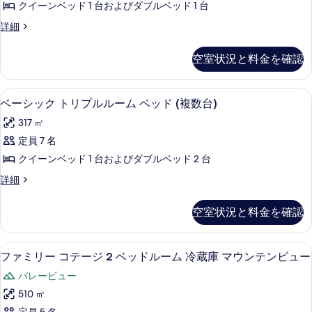
ッ
クイーンベッド 1 台およびダブルベッド 1 台
ン
ク
ベ
ド
ベ
詳細
ダ
ッ
ー
1
ド
ブ
シ
台
空室状況と料金を確認
1
ッ
ル
台
の
ク
の
ル
ダ
す
ベーシック トリプルルーム ベッド (複
ベ
詳
8
ブ
ベーシック トリプルルーム ベッド (複数台)
ー
細
べ
ー
ル
ム
317 ㎡
ル
て
シ
ー
ベ
定員 7 名
の
ッ
ム
ッ
クイーンベッド 1 台およびダブルベッド 2 台
ベ
写
ク
ッ
ド
ベ
詳細
真
ト
ド
ー
(複
(複
を
リ
シ
空室状況と料金を確認
数
数
ッ
表
プ
台)
ク
台)
示
の
ル
ト
ファミリー コテージ 2 ベッドルーム 
フ
の
詳
6
リ
ファミリー コテージ 2 ベッドルーム 冷蔵庫 マウンテンビュー
す
ル
細
ァ
プ
す
る
ー
バレービュー
ル
ミ
べ
ル
ム
510 ㎡
リ
て
ー