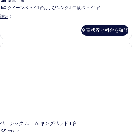
ベ
定員 5 名
ム
ー
の
ベ
ッ
クイーンベッド 1 台およびシングル二段ベッド 1 台
コ
写
ッ
ド
フ
詳細
ド
テ
真
ァ
(複
(複
ー
ミ
を
数
空室状況と料金を確認
数
リ
台)
ジ
表
ー
台)
の
2
示
コ
詳
の
テ
ベ
細
す
ー
す
ッ
る
ジ
べ
ド
2
て
ベ
ル
ッ
の
ー
ド
写
ル
ム
ー
真
冷
ム
を
冷
蔵
蔵
表
庫
庫
示
マ
マ
ウ
す
ベーシック ルーム キングベッド 1 台
ウ
ン
る
237 ㎡