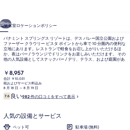
ス
プ
前へ
次へ
リ
95+
概要
客室
ロケーション
ポリシー
ン
パナミント スプリングス リゾートは、デス バレー国立公園および
グ
ファーザー クラウリー ビスタ ポイントから車で 10 分圏内の便利な
立地にあります。レストランで軽食をお召し上がりいただけるほ
ス
か、夜はバー / ラウンジでドリンクをお楽しみいただけます。 その
リ
他の人気設備としてスナックバー / デリ、テラス、および庭園があ
ります。旅行者は親切なスタッフやロケーションを高く評価してい
ゾ
ます。
現
￥8,957
在
ー
合計 ￥10,031
の
税およびサービス料込み
フロント
ト
料
8 月 18 日 ～ 8 月 19 日
金
口
良い
の
7.6
982 件の口コミをすべて表示
は
10段階中7.6
コ
￥8,957
写
ミ
で
す
真
人気の設備とサービス
ギ
ペット可
駐車場 (無料)