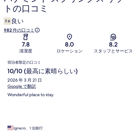
トの口コミ
コ
ミ
良い
7.6
982 件の口コミ
7.8
8.0
8.2
清潔度
ロケーション
スタッフとサービス
口
宿泊者限定の口コミ
コ
10/10 (最高に素晴らしい)
ミ
2026 年 3 月 21 日
Google で翻訳
Wonderful place to stay.
Ignacio、1 泊旅行