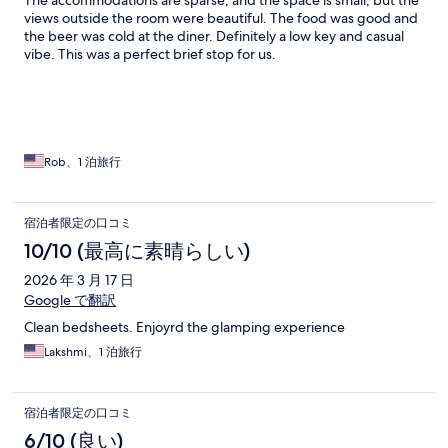
The accommodations are sparse, and the space is small, but the
views outside the room were beautiful. The food was good and
the beer was cold at the diner. Definitely a low key and casual
vibe. This was a perfect brief stop for us.
Rob、1 泊旅行
宿泊者限定の口コミ
10/10 (最高に素晴らしい)
2026 年 3 月 17 日
Google で翻訳
Clean bedsheets. Enjoyrd the glamping experience
Lakshmi、1 泊旅行
宿泊者限定の口コミ
6/10 (良い)