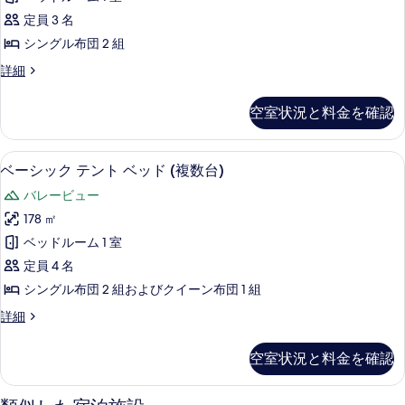
ッ
ー
ビ
ク
示
ン
ン
定員 3 名
ュ
ド
テ
ベ
す
ー
ビ
シングル布団 2 組
1
ッ
ン
の
る
ュ
ド
台
ベ
詳細
詳
ト
1
ー
ー
細
パ
台
ベ
シ
の
空室状況と料金を確認
テ
パ
ッ
ッ
テ
す
ク
ィ
ド
ィ
テ
べ
ベビーベッド、ベッドシーツ
ベ
オ
オ
5
ン
ベーシック テント ベッド (複数台)
(複
て
マ
ー
ト
マ
数
バレービュー
ウ
ベ
の
シ
ウ
ン
ッ
台)
178 ㎡
写
ッ
テ
ド
ン
の
ベッドルーム 1 室
ン
(複
真
ク
テ
ビ
数
す
定員 4 名
を
テ
ュ
ン
台)
べ
シングル布団 2 組およびクイーン布団 1 組
ー
の
表
ン
ビ
の
て
詳
ベ
詳細
示
ト
ュ
詳
細
ー
の
細
す
ベ
シ
ー
空室状況と料金を確認
写
ッ
る
ッ
の
ク
真
ド
テ
す