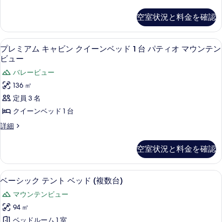
ビ
レ
テ
を
マ
ミ
ィ
ン
空室状況と料金を確認
表
ア
オ
ウ
キ
ム
示
マ
ン
キ
ン
ウ
プレミアム キャビン クイーンベッド 1
プ
す
4
ャ
プレミアム キャビン クイーンベッド 1 台 パティオ マウンテン
ン
テ
グ
レ
ビ
る
テ
ビュー
ン
ン
ベ
ン
ミ
バレービュー
キ
ビ
ビ
ッ
ア
ン
ュ
136 ㎡
ュ
ド
グ
ー
ム
定員 3 名
ベ
ー
の
1
キ
ッ
クイーンベッド 1 台
詳
の
台
ド
ャ
細
プ
詳細
す
1
パ
ビ
レ
台
べ
テ
ミ
パ
ン
空室状況と料金を確認
ア
て
ィ
テ
ク
ム
ィ
の
オ
キ
イ
オ
ベビーベッド、ベッドシーツ
ベ
写
9
ャ
マ
ベーシック テント ベッド (複数台)
マ
ー
ー
ビ
ウ
真
ウ
マウンテンビュー
ン
ン
ン
シ
を
ン
ク
94 ㎡
テ
ベ
ッ
イ
ン
表
テ
ベッドルーム 1 室