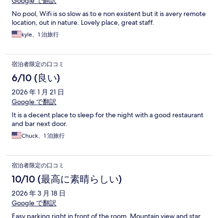
Google で翻訳
No pool, Wifi is so slow as to e non existent but it is avery remote
location, out in nature. Lovely place, great staff.
kyle、1 泊旅行
宿泊者限定の口コミ
6/10 (良い)
2026 年 1 月 21 日
Google で翻訳
It is a decent place to sleep for the night with a good restaurant
and bar next door.
Chuck、1 泊旅行
宿泊者限定の口コミ
10/10 (最高に素晴らしい)
2026 年 3 月 18 日
Google で翻訳
Easy parking right in front of the room. Mountain view and star