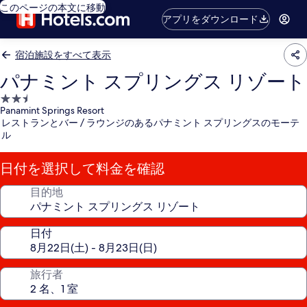
このページの本文に移動
アプリをダウンロード
宿泊施設をすべて表示
パナミント スプリングス リゾート
2.5
Panamint Springs Resort
つ
レストランとバー / ラウンジのあるパナミント スプリングスのモーテ
星
ル
宿
泊
日付を選択して料金を確認
施
設
目的地
日付
旅行者