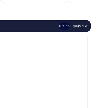
も
に
Montefiascone
素
良
晴
い、
ら
口
し
コ
い、
ミ
ログイン
無料で登録
口
51
コ
件
ミ
件
25
の
件
口
件
コ
の
ミ
口
コ
ミ