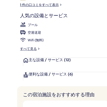
コ
1 件の口コミをすべて表示
ャ
ミ
ラ
季節限定屋外プ
人気の設備とサービス
リ
プール
ー
空港送迎
WiFi (無料)
すべて見る
主な設備 / サービス
(12)
便利な設備 / サービス
(6)
この宿泊施設をおすすめする理由