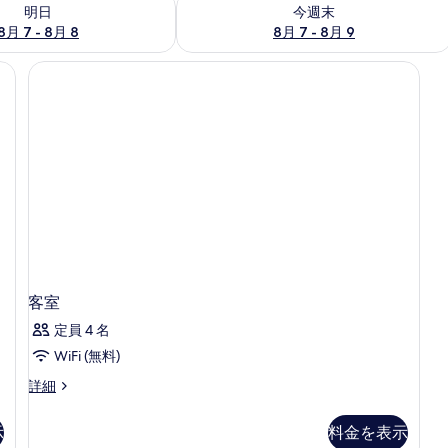
- 8月 8 の空室状況をチェック
今週末 8月 7 - 8月 9 の空室状況をチ
明日
今週末
8月 7 - 8月 8
8月 7 - 8月 9
 エジプト綿のシーツ、高級寝具、セーフティボックス (室内)、アイロン / アイ
客室
定員 4 名
WiFi (無料)
客
詳細
室
の
示
料金を表示
詳