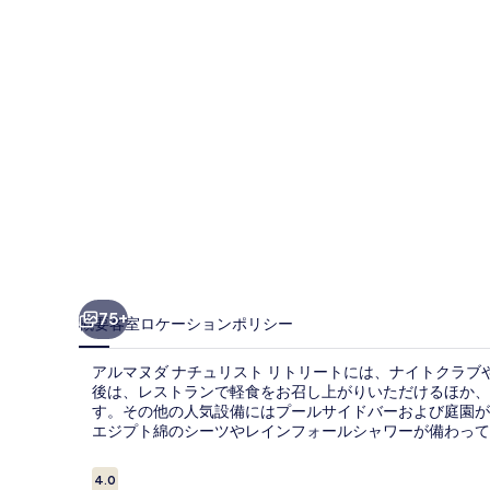
チ
ュ
リ
ス
ト
リ
ト
リ
ー
75+
概要
客室
ロケーション
ポリシー
ト
アルマヌダ ナチュリスト リトリートには、ナイトクラ
の
後は、レストランで軽食をお召し上がりいただけるほか、バ
す。その他の人気設備にはプールサイドバーおよび庭園が
写
エジプト綿のシーツやレインフォールシャワーが備わって
真
口
4.0
ギ
10段階中4.0