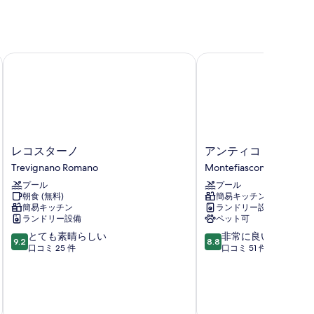
レコスターノ
アンティコ ボルゴ ラ 
レ
ア
レコスターノ
アンティコ ボルゴ ラ
コ
ン
Trevignano Romano
Montefiascone
ス
テ
プール
プール
タ
ィ
朝食 (無料)
簡易キッチン
ー
コ
簡易キッチン
ランドリー設備
ノ
ボ
ランドリー設備
ペット可
Trevignano
ル
10
10
とても素晴らしい
非常に良い
Romano
ゴ
9.2
8.8
段
段
口コミ 25 件
口コミ 51 件
ラ
階
階
コ
中
中
ン
9.2、
8.8、
メ
税およ
と
非
ン
9 
て
常
ダ