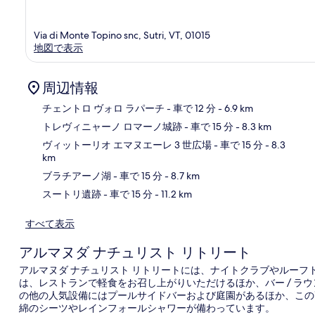
Via di Monte Topino snc, Sutri, VT, 01015
地図で表示
周辺情報
チェントロ ヴォロ ラパーチ
- 車で 12 分
- 6.9 km
トレヴィニャーノ ロマーノ城跡
- 車で 15 分
- 8.3 km
地
ヴィットーリオ エマヌエーレ 3 世広場
- 車で 15 分
- 8.3
km
ブラチアーノ湖
- 車で 15 分
- 8.7 km
スートリ遺跡
- 車で 15 分
- 11.2 km
すべて表示
アルマヌダ ナチュリスト リトリート
アルマヌダ ナチュリスト リトリートには、ナイトクラブやルー
は、レストランで軽食をお召し上がりいただけるほか、バー / ラ
の他の人気設備にはプールサイドバーおよび庭園があるほか、この
綿のシーツやレインフォールシャワーが備わっています。