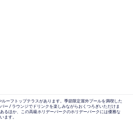
ランチ、デ
ブやルーフトップテラスがあります。季節限定屋外プールを満喫した
ー / ラウンジでドリンクを楽しみながらおくつろぎいただけま
あるほか、この高級ホリデーパークのホリデーパークには優雅な
内装
います。