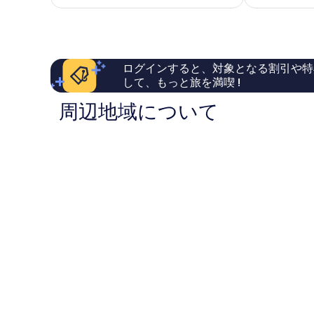
金
も
に
は
良
良
￥20,109
い、
い、
口
口
コ
コ
ログインすると、対象となる割引や特
ミ
ミ
して、もっと旅を満喫 !
37
41
件
件
周辺地域について
件
件
の
の
口
口
コ
コ
ミ
ミ