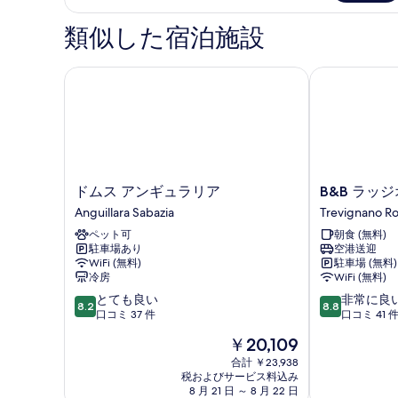
ー
て
ム
類似した宿泊施設
の
の
詳
写
細
ドムス アンギュラリア
B&B ラッジオ
真
を
表
示
す
ド
B&B
ドムス アンギュラリア
B&B ラッジ
る
ム
ラ
Anguillara Sabazia
Trevignano R
ス
ッ
ペット可
朝食 (無料)
ア
ジ
駐車場あり
空港送迎
ン
オ
WiFi (無料)
駐車場 (無料)
ギ
デ
冷房
WiFi (無料)
ュ
ィ
10
10
とても良い
非常に良
ラ
ソ
8.2
8.8
段
段
口コミ 37 件
口コミ 41 
リ
ー
階
階
ア
レ
現
￥20,109
中
中
Anguillara
Trevignano
在
8.2、
8.8、
合計 ￥23,938
Sabazia
Romano
の
税およびサービス料込み
と
非
料
8 月 21 日 ～ 8 月 22 日
て
常