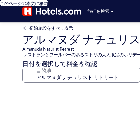
このページの本文に移動
旅行を検索
宿泊施設をすべて表示
アルマヌダ ナチュリス
Almanuda Naturist Retreat
レストランとプールバーのあるストリの大人限定のホリデ
日付を選択して料金を確認
目的地
ア
ル
マ
ヌ
ダ
ナ