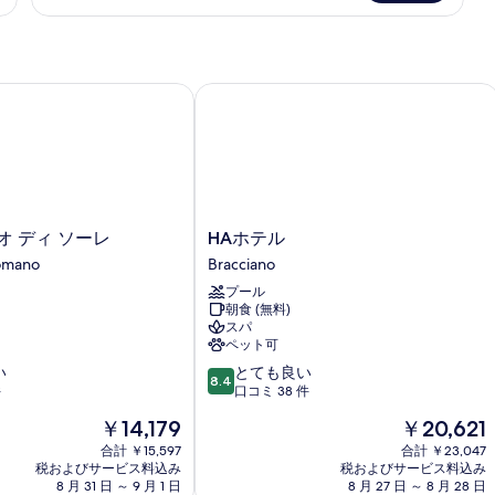
細
 ディ ソーレ
HAホテル
HA
オ ディ ソーレ
HAホテル
ホ
omano
Bracciano
テ
プール
ル
朝食 (無料)
Bracciano
スパ
ペット可
10
い
とても良い
8.4
段
件
口コミ 38 件
階
現
現
￥14,179
￥20,621
中
在
在
8.4、
合計 ￥15,597
合計 ￥23,047
の
の
税およびサービス料込み
税およびサービス料込み
と
料
料
8 月 31 日 ～ 9 月 1 日
8 月 27 日 ～ 8 月 28 日
て