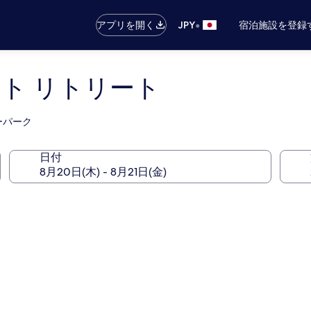
•
アプリを開く
JPY
宿泊施設を登録
ト リトリート
ーパーク
日付