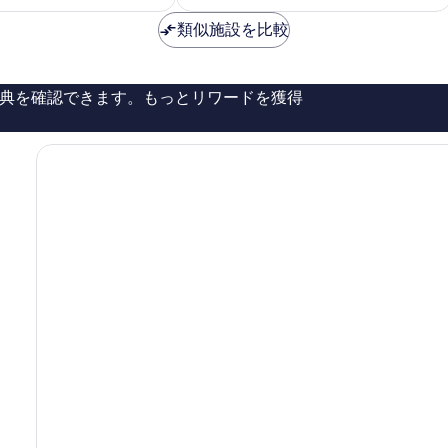
金
金
も
は
は
類似施設を比較
良
￥14,179
￥20,621
い、
口
コ
典を確認できます。もっとリワードを獲得
ミ
38
件
件
の
口
コ
ミ