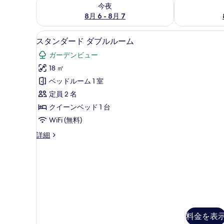
今夜 8月 6 - 8月 7 の空室状況をチェック
明日 8月 7 
今夜
8月 6 - 8月 7
スタンダード ダブルルーム |
ス
14
スタンダード ダブルルーム
タ
ガーデンビュー
ン
18 ㎡
ダ
ベッドルーム 1 室
ー
定員 2 名
ド
クイーンベッド 1 台
ダ
WiFi (無料)
ブ
ス
詳細
ル
タ
ル
ン
ダ
ー
ー
ム
ド
ダ
の
ブ
す
ル
ル
料金を表
べ