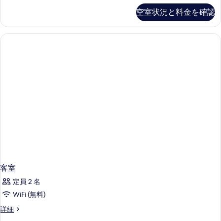
ベ
ベ
ー
ス
空室状況と料金を確認
ッ
ッ
タ
ド
ド
ン
ド
１
ル
ダ
１
台】
ー
ー
の
ド
台】
ム
詳
ル
の
細
ー
【ダ
す
ム
ブ
【ダ
べ
ブ
ル
て
ル
ベ
ベ
の
ッ
ッ
写
ド
ド
１
真
１
台】
を
の
台】
詳
表
客室
の
細
示
定員 2 名
す
す
WiFi (無料)
べ
る
客
詳細
て
室