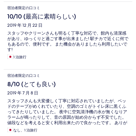
宿泊者限定の口コミ
10/10 (最高に素晴らしい)
2019 年 12 月 22 日
スタッフやクリーンさんも明るく丁寧な対応で、館内も清潔感
があり、ゆっくりと過ごす事が出来ました! 駅チカで近くに何で
もあるので、便利です。 また機会がありましたら利用したいで
す!
1 泊旅行
宿泊者限定の口コミ
8/10 (とても良い)
2019 年 7 月 8 日
スタッフさんも大変優しく丁寧に対応されていましたが、ベッ
ドのテープがめくれていたり、空調のゴミがトイレ床に黒くふ
ってきたりしていました。 夜中に空気清浄機の水が無くなりア
ラームが鳴ったりして、音の原因が始め分からず不安でした。
値段などを考えると安く利用出来たので良かったです。 ありが
とうございました
なし、1 泊旅行