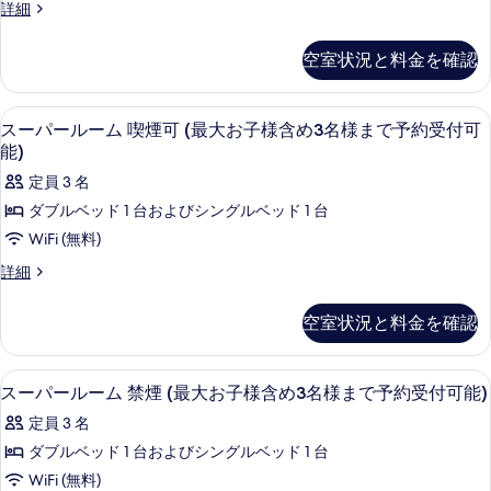
様
シ
詳細
め
含
ム
ン
め
2
グ
禁
空室状況と料金を確認
2
ル
名
名
煙
ル
様
様
ー
(最
客室の設備とサービス
ス
ま
19
ム
ま
スーパールーム 喫煙可 (最大お子様含め3名様まで予約受付可
大
で
ー
禁
能)
で
予
煙
お
パ
約
定員 3 名
予
(最
子
受
ー
大
ダブルベッド 1 台およびシングルベッド 1 台
約
付
様
お
ル
可
WiFi (無料)
受
子
含
能,
ー
様
付
ス
詳細
混
め
含
ム
ー
雑
可
め
2
パ
喫
状
空室状況と料金を確認
2
能,
ー
名
況
名
煙
ル
混
に
様
様
ー
可
よ
客室の設備とサービス
ス
ま
雑
19
ム
ま
スーパールーム 禁煙 (最大お子様含め3名様まで予約受付可能)
っ
(最
で
ー
喫
状
て
で
予
定員 3 名
煙
大
は
パ
況
約
予
可
ダブルベッド 1 台およびシングルベッド 1 台
ス
お
受
ー
(最
に
ー
約
WiFi (無料)
付
子
大