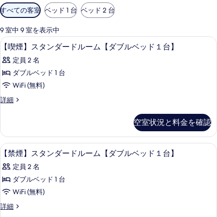
利
すべての客室
ベッド 1 台
ベッド 2 台
用
可
9 室中 9 室を表示中
能
デスク、遮光カーテン、防音設備、アイ
【喫
1
【喫煙】スタンダードルーム【ダブルベッド１台】
な
煙】
客
定員 2 名
ス
室
ダブルベッド 1 台
タ
の
WiFi (無料)
ン
絞
【喫
詳細
り
ダ
煙】
込
ー
ス
空室状況と料金を確認
み
タ
ド
条
ン
ル
ダ
件
デスク、遮光カーテン、防音設備、アイ
【禁
1
ー
【禁煙】スタンダードルーム【ダブルベッド１台】
ー
煙】
ド
ム
定員 2 名
ル
ス
ー
【ダ
ダブルベッド 1 台
タ
ム
ブ
WiFi (無料)
【ダ
ン
ブ
ル
【禁
詳細
ダ
ル
煙】