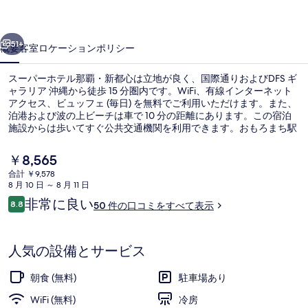
ル
前へ
次へ
那
51+
概要
客室
ロケーション
ポリシー
覇・
スーパーホテル那覇・新都心は立地が良く、国際通りおよびDFS ギ
新
ャラリア 沖縄から徒歩 15 分圏内です。WiFi、有線インターネット
アクセス、ビュッフェ (毎日) を無料でご利用いただけます。また、
都
泊港および波の上ビーチは車で 10 分の距離にあります。この宿泊
心
施設からは歩いてすぐ公共交通機関を利用できます。おもろまち駅
までは 6 分、古島駅までは 11 分です。
の
現
￥8,565
在
写
合計 ￥9,578
の
8 月 10 日 ～ 8 月 11 日
内部エントランス
真
料
口
非常に良い
8.8
50 件の口コミをすべて表示
金
10段階中8.8
ギ
コ
は
ミ
￥8,565
ャ
で
人気の設備とサービス
す
ラ
朝食 (無料)
駐車場あり
リ
WiFi (無料)
冷房
ー