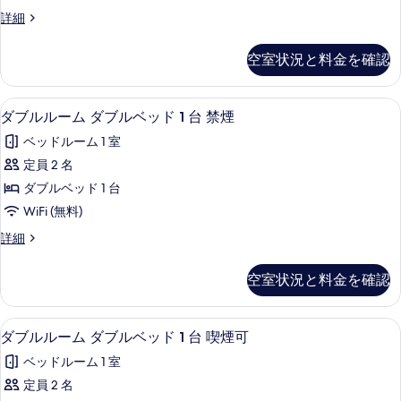
ル
パ
よ
可
受
お
ス
詳細
ー
様
能,
ー
っ
子
ー
ル
付
混
含
様
ム
パ
ー
て
雑
可
空室状況と料金を確認
含
ー
め
ム
禁
状
は
め
能,
ル
に
況
3
3
煙
ー
ス
な
混
に
デスク、遮光カーテン、防音設備、アイ
ダ
名
名
4
ム
り
ダブルルーム ダブルベッド 1 台 禁煙
(最
よ
ー
様
雑
ブ
禁
ま
様
っ
大
ベッドルーム 1 室
ま
パ
煙
す)
状
ル
て
ま
で
(最
の
お
定員 2 名
ー
は
況
予
ル
大
詳
で
ス
子
ダブルベッド 1 台
約
ル
お
細
に
ー
ー
予
受
子
様
WiFi (無料)
ー
パ
よ
ム
付
約
様
ー
含
ダ
詳細
ム
可
含
っ
ダ
ル
受
ブ
能)
め
め
に
ー
て
ブ
ル
の
付
3
空室状況と料金を確認
3
ム
な
ル
詳
は
名
ル
可
に
名
ー
細
様
り
ス
な
ベ
ム
能)
ま
様
デスク、遮光カーテン、防音設備、アイ
ダ
り
ま
4
ダ
ダブルルーム ダブルベッド 1 台 喫煙可
ー
ッ
で
の
ま
ま
ブ
ブ
す)
予
パ
ド
ベッドルーム 1 室
す)
す
ル
で
約
ル
の
の
ベ
ー
1
定員 2 名
受
べ
詳
予
ル
ッ