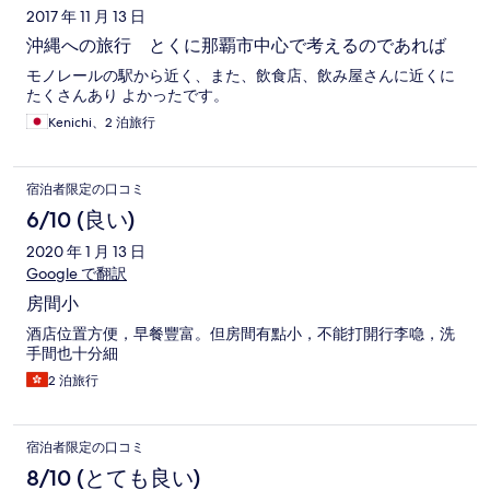
2017 年 11 月 13 日
沖縄への旅行 とくに那覇市中心で考えるのであれば
モノレールの駅から近く、また、飲食店、飲み屋さんに近くに
たくさんあり よかったです。
Kenichi、2 泊旅行
宿泊者限定の口コミ
6/10 (良い)
2020 年 1 月 13 日
Google で翻訳
房間小
酒店位置方便，早餐豐富。但房間有點小，不能打開行李喼，洗
手間也十分細
2 泊旅行
宿泊者限定の口コミ
8/10 (とても良い)