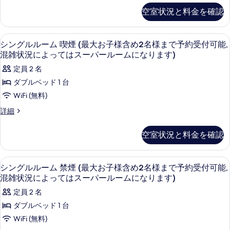
の
の
空室状況と料金を確認
詳
写
細
真
デスク、遮光カーテン、防音設備、アイ
シ
19
を
シングルルーム 喫煙 (最大お子様含め2名様まで予約受付可能,
ン
混雑状況によってはスーパールームになります)
表
グ
定員 2 名
示
ル
ダブルベッド 1 台
す
ル
WiFi (無料)
る
ー
シ
詳細
ム
ン
グ
喫
空室状況と料金を確認
ル
煙
ル
ー
(最
デスク、遮光カーテン、防音設備、アイ
シ
19
ム
シングルルーム 禁煙 (最大お子様含め2名様まで予約受付可能,
大
ン
喫
混雑状況によってはスーパールームになります)
煙
お
グ
定員 2 名
(最
子
ル
大
ダブルベッド 1 台
様
お
ル
WiFi (無料)
子
含
ー