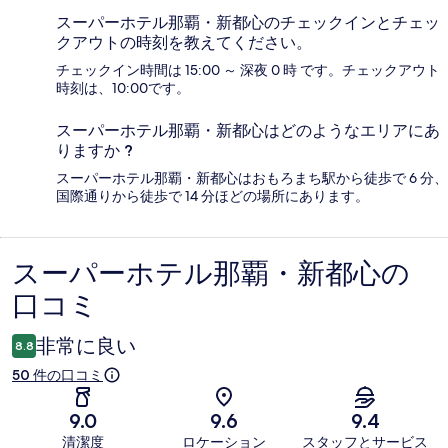
スーパーホテル那覇・新都心のチェックインとチェッ
クアウトの時刻を教えてください。
チェックイン時間は 15:00 ～ 深夜 0 時 です。チェックアウト
時刻は、10:00です。
スーパーホテル那覇・新都心はどのようなエリアにあ
りますか ?
スーパーホテル那覇・新都心はおもろまち駅から徒歩で 6 分、
国際通りから徒歩で 14 分ほどの場所にあります。
スーパーホテル那覇・新都心の
口
口コミ
コ
ミ
非常に良い
8.8
50 件の口コミ
9.0
9.6
9.4
清潔度
ロケーション
スタッフとサービス