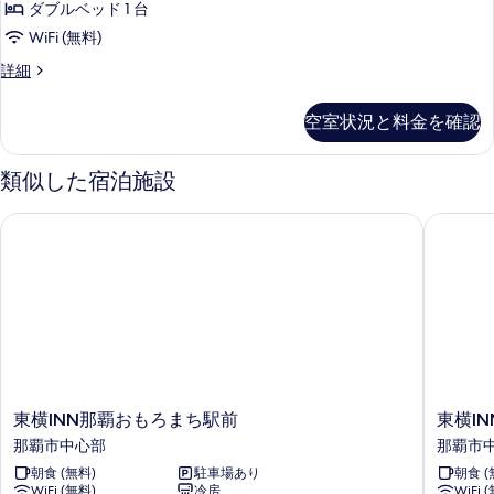
す
付
台
ル
ダブルベッド 1 台
細
て
ド
約
ー
可
べ
禁
ー
1
WiFi (無料)
の
能)
受
ム
台
て
の
煙
ム
ダ
詳細
写
禁
付
ダ
詳
の
ブ
の
に
煙
真
細
可
ブ
ル
写
の
す
空室状況と料金を確認
な
を
ル
能)
詳
ル
真
べ
ー
り
細
表
の
ベ
ム
を
類似した宿泊施設
て
ま
示
ダ
す
ッ
表
の
す)
ブ
す
べ
東横INN那覇おもろまち駅前
東横IN
ド
ル
示
写
の
る
ベ
て
1
す
真
す
ッ
台
の
る
ド
を
べ
喫
写
1
表
て
台
煙
真
喫
示
の
可
を
煙
す
写
可
の
表
る
の
真
東
東
東横INN那覇おもろまち駅前
東横I
す
示
詳
横
横
を
那覇市中心部
那覇市
細
べ
す
INN
INN
表
朝食 (無料)
駐車場あり
朝食 (
那
那
て
る
WiFi (無料)
冷房
WiFi 