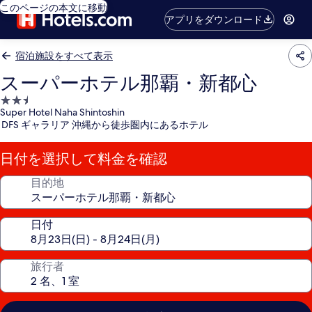
このページの本文に移動
アプリをダウンロード
宿泊施設をすべて表示
スーパーホテル那覇・新都心
2.5
Super Hotel Naha Shintoshin
つ
DFS ギャラリア 沖縄から徒歩圏内にあるホテル
星
宿
日付を選択して料金を確認
泊
施
目的地
設
日付
旅行者