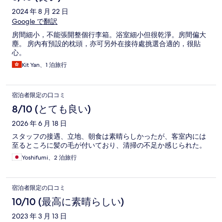
2024 年 8 月 22 日
Google で翻訳
房間細小，不能張開整個行李箱。浴室細小但很乾淨。房間偏大
塵。 房內有預設的枕頭，亦可另外在接待處挑選合適的，很貼
心。
Kit Yan、1 泊旅行
宿泊者限定の口コミ
8/10 (とても良い)
2026 年 6 月 18 日
スタッフの接遇、立地、朝食は素晴らしかったが、客室内には
至るところに髪の毛が付いており、清掃の不足か感じられた。
Yoshifumi、2 泊旅行
宿泊者限定の口コミ
10/10 (最高に素晴らしい)
2023 年 3 月 13 日