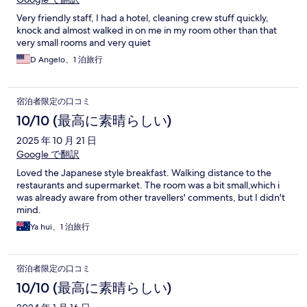
Very friendly staff, I had a hotel, cleaning crew stuff quickly,
knock and almost walked in on me in my room other than that
very small rooms and very quiet
D Angelo、1 泊旅行
宿泊者限定の口コミ
10/10 (最高に素晴らしい)
2025 年 10 月 21 日
Google で翻訳
Loved the Japanese style breakfast. Walking distance to the
restaurants and supermarket. The room was a bit small,which i
was already aware from other travellers' comments, but I didn't
mind.
Ya hui、1 泊旅行
宿泊者限定の口コミ
10/10 (最高に素晴らしい)