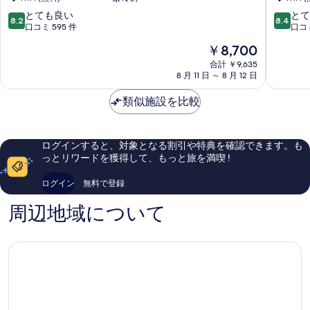
示
覇
覇
の
お
新
10
10
とても良い
とて
す
8.2
8.4
写
も
都
段
段
口コミ 595 件
口コミ
る
ろ
心
階
階
真
現
￥8,700
ま
お
中
中
在
を
ち
も
8.2、
8.4、
合計 ￥9,635
の
駅
8 月 11 日 ～ 8 月 12 日
ろ
と
と
表
料
前
ま
て
て
金
示
那
類似施設を比較
ち
も
も
は
覇
那
良
良
す
￥8,700
市
覇
い、
い、
る
中
市
口
口
ログインすると、対象となる割引や特典を確認できます。も
心
中
コ
コ
っとリワードを獲得して、もっと旅を満喫 !
部
心
ミ
ミ
部
595
416
ログイン
無料で登録
件
件
件
件
周辺地域について
の
の
口
口
コ
コ
ミ
ミ