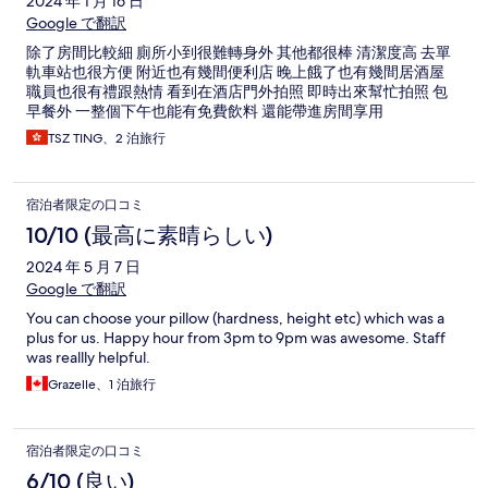
2024 年 1 月 16 日
Google で翻訳
除了房間比較細 廁所小到很難轉身外 其他都很棒 清潔度高 去單
軌車站也很方便 附近也有幾間便利店 晚上餓了也有幾間居酒屋
職員也很有禮跟熱情 看到在酒店門外拍照 即時出來幫忙拍照 包
早餐外 一整個下午也能有免費飲料 還能帶進房間享用
TSZ TING、2 泊旅行
宿泊者限定の口コミ
10/10 (最高に素晴らしい)
2024 年 5 月 7 日
Google で翻訳
You can choose your pillow (hardness, height etc) which was a
plus for us. Happy hour from 3pm to 9pm was awesome. Staff
was reallly helpful.
Grazelle、1 泊旅行
宿泊者限定の口コミ
6/10 (良い)