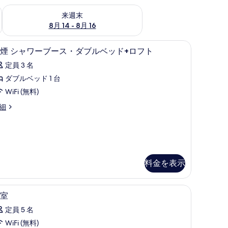
ェック
来週末 8月 14 - 8月 16 の空室状況をチェック
来週末
8月 14 - 8月 16
防音設備、WiFi (無料)
禁
2
煙 シャワーブース・ダブルベッド+ロフト
煙
定員 3 名
シ
ダブルベッド 1 台
ャ
WiFi (無料)
ワ
細
ー
ブ
ー
ス・
料金を表示
ダ
ブ
・
防音設備、WiFi (無料)
客
ル
1
室
室
ベ
定員 5 名
の
ッ
WiFi (無料)