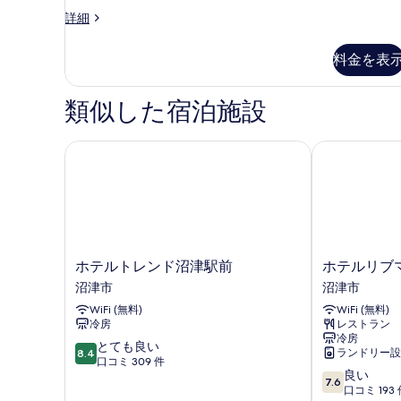
す
て
煙
客
詳細
の
べ
の
室
詳
て
の
写
細
料金を表
詳
の
真
細
写
を
類似した宿泊施設
真
表
を
示
ホテルトレンド沼津駅前
ホテルリブマ
表
す
示
る
す
る
ホ
ホ
ホテルトレンド沼津駅前
ホテルリブ
テ
テ
沼津市
沼津市
ル
ル
WiFi (無料)
WiFi (無料)
ト
リ
冷房
レストラン
レ
ブ
冷房
ン
マ
10
とても良い
ランドリー設
8.4
ド
ッ
段
口コミ 309 件
10
良い
沼
ク
階
7.6
段
口コミ 193 
津
ス
中