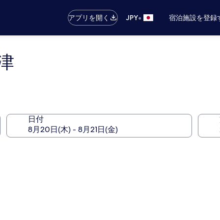
•
アプリを開く
JPY
宿泊施設を登録
津
日付