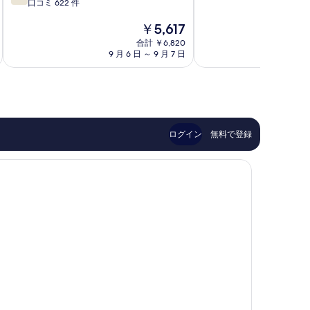
段
口コミ 622 件
階
り
テ
階
中
三
ル
現
￥5,617
中
9.2、
島
ぬ
在
7.0、
と
市
合計 ￥6,820
ま
の
良
て
9 月 6 日 ～ 9 月 7 日
9 
づ
料
い、
も
沼
金
口
素
津
は
コ
晴
市
￥5,617
ミ
ら
622
し
件
い、
ログイン
無料で登録
件
口
の
コ
口
ミ
コ
691
ミ
件
件
の
口
コ
ミ