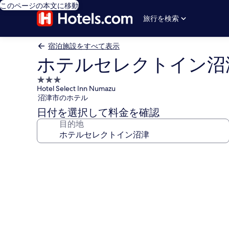
このページの本文に移動
旅行を検索
宿泊施設をすべて表示
ホテルセレクトイン沼
3.0
Hotel Select Inn Numazu
つ
沼津市のホテル
星
日付を選択して料金を確認
宿
目的地
泊
施
設
ホ
テ
ル
セ
レ