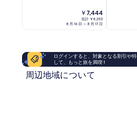
階
駅
沼
8.4、
中
前
津
と
現
￥7,444
7.6、
沼
駅
て
在
良
津
合計 ￥8,253
前
も
の
い、
8 月 16 日 ～ 8 月 17 日
市
沼
良
料
口
津
い、
金
コ
市
口
は
ミ
コ
￥7,444
193
ミ
件
309
ログインすると、対象となる割引や特
件
件
して、もっと旅を満喫 !
の
件
口
の
周辺地域について
コ
口
ミ
コ
ミ