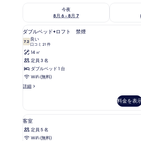
今夜 8月 6 - 8月 7 の空室状況をチェック
明日 8月 7 
今夜
8月 6 - 8月 7
防音設備、WiFi (無料)
ダ
7
ダブルベッド+ロフト 禁煙
ブ
良い
7.2
10 点中 7.2
ル
(口
口コミ 21 件
コ
ベ
14 ㎡
ミ
ッ
定員 3 名
21
ド
ダブルベッド 1 台
件)
+ロ
WiFi (無料)
フ
ダ
詳細
ブ
ト
ル
料金を表
禁
ベ
ッ
煙
ド
防音設備、WiFi (無料)
客
の
1
+ロ
客室
室
フ
す
定員 5 名
ト
の
べ
禁
WiFi (無料)