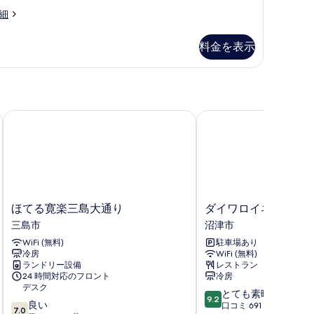
す
ド
細
べ
ロ
ロ
て
フ
料金を表示
の
ト
写
の
真
す
を
べ
ほてる寛楽三島大通り
ダイワロイネットホテ
表
て
示
の
す
写
る
真
を
ほ
ダ
ほてる寛楽三島大通り
ダイワロイネットホ
て
イ
表
三島市
沼津市
る
ワ
示
WiFi (無料)
駐車場あり
寛
ロ
冷房
WiFi (無料)
楽
イ
す
ランドリー設備
レストラン
三
ネ
る
24 時間対応のフロント
冷房
島
ッ
デスク
10
とても素晴らしい
大
ト
9.2
10
良い
段
口コミ 691 件
通
ホ
7.0