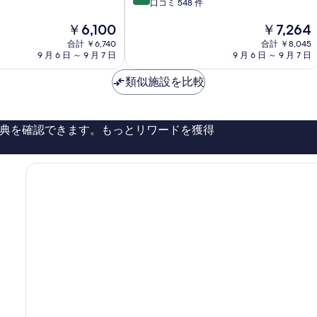
段
口コミ 548 件
津
階
市
現
現
￥6,100
￥7,264
中
在
在
8.4、
合計 ￥6,740
合計 ￥8,045
の
の
と
9 月 6 日 ～ 9 月 7 日
9 月 6 日 ～ 9 月 7 日
料
料
て
金
金
も
類似施設を比較
は
は
良
￥6,100
￥7,264
い、
口
典を確認できます。もっとリワードを獲得
コ
ミ
548
件
件
の
口
コ
ミ