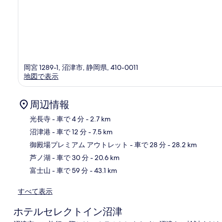
岡宮 1289-1, 沼津市, 静岡県, 410-0011
地図で表示
周辺情報
光長寺
- 車で 4 分
- 2.7 km
沼津港
- 車で 12 分
- 7.5 km
地
御殿場プレミアム アウトレット
- 車で 28 分
- 28.2 km
芦ノ湖
- 車で 30 分
- 20.6 km
富士山
- 車で 59 分
- 43.1 km
すべて表示
ホテルセレクトイン沼津