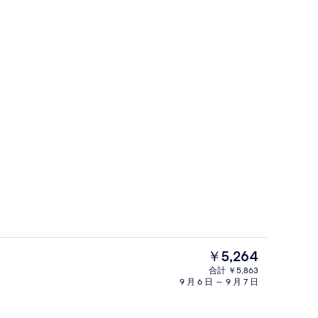
レストラン
現
￥5,264
在
合計 ￥5,863
の
9 月 6 日 ～ 9 月 7 日
ルーム
防音設備、WiFi (無料)
料
金
は