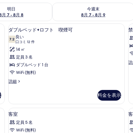
- 8月 8 の空室状況をチェック
今週末 8月 7 - 8月 9 の空室状況をチ
明日
今週末
8月 7 - 8月 8
8月 7 - 8月 9
防音設備、WiFi (無料)
ダ
7
ダブルベッド+ロフト 喫煙可
禁
ブ
良い
7.2
10 点中 7.2
ル
(口
口コミ 12 件
コ
ベ
14 ㎡
ミ
ッ
定員 3 名
12
禁
詳
ド
ダブルベッド 1 台
煙
件)
+ロ
WiFi (無料)
シ
ャ
フ
ダ
詳細
ワ
ブ
ト
ー
ル
ブ
示
料金を表示
喫
ベ
ー
ッ
煙
ス
ド
防音設備、WiFi (無料)
ダ
客
可
1
+ロ
客室
客
ブ
室
フ
の
ル
定員 5 名
ト
の
ベ
す
喫
WiFi (無料)
ッ