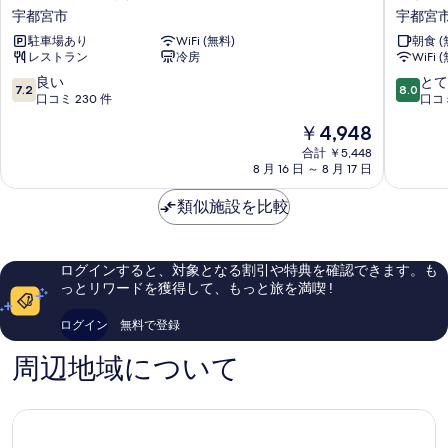
テ
横
宇都宮市
宇都宮
ル
INN
駐車場あり
WiFi (無料)
朝食 (
ニ
宇
レストラン
冷房
WiFi 
ュ
都
ー
宮
10
10
良い
とて
7.2
8.0
イ
駅
段
段
口コミ 230 件
口コミ
タ
前
階
階
現
￥4,948
ヤ
1
中
中
在
宇
宇
7.2、
8.0、
合計 ￥5,448
の
都
8 月 16 日 ～ 8 月 17 日
都
良
と
料
宮
宮
い、
て
金
市
類似施設を比較
市
口
も
は
コ
良
￥4,948
ミ
い、
230
口
ログインすると、対象となる割引や特典を確認できます。も
件
コ
っとリワードを獲得して、もっと旅を満喫 !
件
ミ
の
902
ログイン
無料で登録
口
件
コ
件
周辺地域について
ミ
の
口
コ
ミ