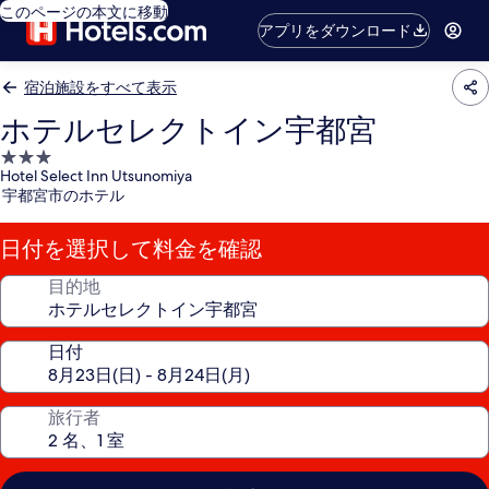
このページの本文に移動
アプリをダウンロード
宿泊施設をすべて表示
ホテルセレクトイン宇都宮
3.0
Hotel Select Inn Utsunomiya
つ
宇都宮市のホテル
星
宿
日付を選択して料金を確認
泊
施
目的地
設
日付
旅行者