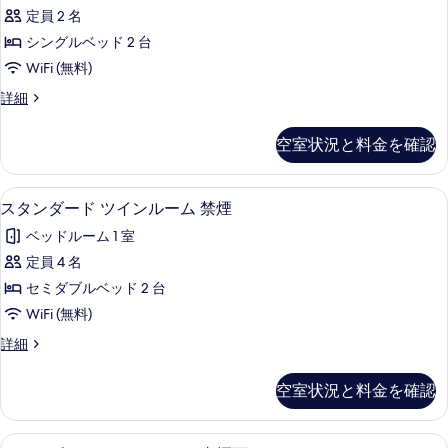
ノ
る
ー
煙
定員 2 名
ミ
ム
可
シングルベッド 2 台
喫
ー
煙
の
WiFi (無料)
ツ
可
す
エ
詳細
の
イ
コ
べ
詳
ン
ノ
細
空室状況と料金を確認
て
ミ
ル
ー
の
ー
ツ
デスク、WiFi (無料)
ス
写
5
イ
スタンダード ツインルーム 禁煙
ム
タ
ン
真
禁
ベッドルーム 1 室
ル
ン
を
ー
煙
定員 4 名
ダ
表
ム
の
セミダブルベッド 2 台
禁
ー
示
煙
す
WiFi (無料)
ド
す
の
べ
ス
詳細
詳
ツ
る
タ
て
細
イ
ン
空室状況と料金を確認
の
ダ
ン
ー
写
ル
ド
デスク、WiFi (無料)
ス
真