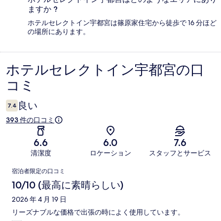
ますか ?
ホテルセレクトイン宇都宮は篠原家住宅から徒歩で 16 分ほど
の場所にあります。
ホテルセレクトイン宇都宮の口
口
コミ
コ
ミ
良い
7.4
393 件の口コミ
6.6
6.0
7.6
清潔度
ロケーション
スタッフとサービス
口
宿泊者限定の口コミ
コ
10/10 (最高に素晴らしい)
ミ
2026 年 4 月 19 日
リーズナブルな価格で出張の時によく使用しています。