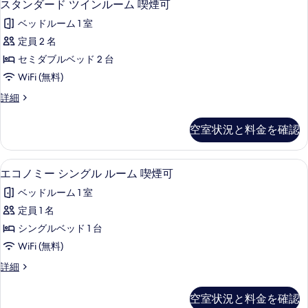
5
ツ
スタンダード ツインルーム 喫煙可
ー
タ
イ
を
ム
ベッドルーム 1 室
ン
ン
表
ル
禁
定員 2 名
ダ
示
ー
煙
セミダブルベッド 2 台
ム
ー
す
禁
の
WiFi (無料)
ド
る
煙
す
ス
詳細
の
ツ
タ
べ
詳
イ
ン
細
空室状況と料金を確認
て
ダ
ン
ー
の
ル
ド
デスク、WiFi (無料)
エ
写
4
ツ
エコノミー シングル ルーム 喫煙可
ー
コ
イ
真
ム
ベッドルーム 1 室
ン
ノ
を
ル
喫
定員 1 名
ミ
表
ー
煙
シングルベッド 1 台
ム
ー
示
喫
可
WiFi (無料)
シ
す
煙
の
エ
詳細
可
ン
る
コ
す
の
グ
ノ
詳
空室状況と料金を確認
べ
ミ
細