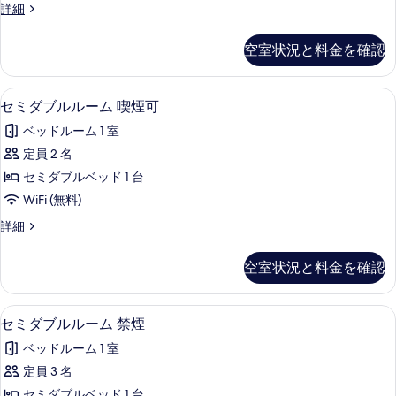
の
エ
詳細
煙
ン
コ
す
の
グ
ノ
詳
空室状況と料金を確認
べ
ミ
細
ル
ー
て
ル
シ
デスク、WiFi (無料)
セ
の
5
ン
セミダブルルーム 喫煙可
ー
ミ
グ
写
ム
ベッドルーム 1 室
ル
ダ
真
ル
禁
定員 2 名
ブ
を
ー
煙
セミダブルベッド 1 台
ム
ル
表
禁
の
WiFi (無料)
ル
示
煙
す
セ
詳細
の
ー
す
ミ
べ
詳
ム
ダ
る
細
空室状況と料金を確認
て
ブ
喫
ル
の
煙
ル
デスク、WiFi (無料)
セ
写
5
ー
セミダブルルーム 禁煙
可
ミ
ム
真
の
ベッドルーム 1 室
喫
ダ
を
煙
す
定員 3 名
ブ
表
可
セミダブルベッド 1 台