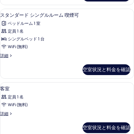
ル
ー
て
ル
シ
デスク、WiFi (無料)
ス
の
5
ン
スタンダード シングルルーム 喫煙可
ー
タ
グ
写
ム
ベッドルーム 1 室
ル
ン
真
ル
喫
定員 1 名
ダ
を
ー
煙
シングルベッド 1 台
ム
ー
表
喫
可
WiFi (無料)
ド
示
煙
の
ス
詳細
可
シ
す
タ
す
の
ン
ン
る
詳
空室状況と料金を確認
べ
ダ
細
グ
ー
て
ル
ド
デスク、WiFi (無料)
客
の
2
シ
客室
ル
室
ン
写
ー
定員 1 名
グ
の
真
ル
ム
WiFi (無料)
す
を
ル
喫
客
詳細
ー
べ
表
室
ム
煙
て
の
示
喫
空室状況と料金を確認
可
詳
煙
の
す