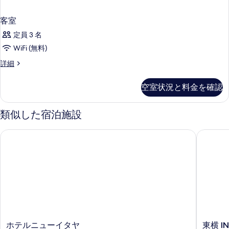
客室
定員 3 名
WiFi (無料)
客
詳細
室
の
空室状況と料金を確認
詳
細
類似した宿泊施設
ホテルニューイタヤ
東横 IN
ホ
東
ホテルニューイタヤ
東横 I