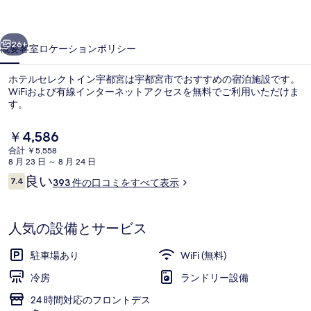
ト
前へ
次へ
イ
26+
概要
客室
ロケーション
ポリシー
ン
ホテルセレクトイン宇都宮は宇都宮市でおすすめの宿泊施設です。
宇
WiFiおよび有線インターネットアクセスを無料でご利用いただけま
す。
都
宮
現
￥4,586
在
の
合計 ￥5,558
の
8 月 23 日 ～ 8 月 24 日
料
写
口
良い
7.4
393 件の口コミをすべて表示
金
10段階中7.4
コ
デスク、WiFi (無料)
真
は
ミ
￥4,586
ギ
で
人気の設備とサービス
す
ャ
駐車場あり
WiFi (無料)
ラ
冷房
ランドリー設備
リ
24 時間対応のフロントデス
ー