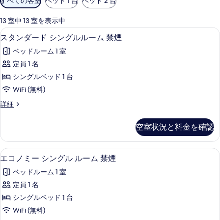
すべての客室
ベッド 1 台
ベッド 2 台
用
可
13 室中 13 室を表示中
能
デスク、WiFi (無料)
ス
5
スタンダード シングルルーム 禁煙
な
タ
客
ベッドルーム 1 室
ン
室
定員 1 名
ダ
の
シングルベッド 1 台
ー
絞
WiFi (無料)
り
ド
ス
詳細
込
シ
タ
み
ン
ン
条
空室状況と料金を確認
ダ
グ
件
ー
ル
ド
デスク、WiFi (無料)
エ
4
シ
エコノミー シングル ルーム 禁煙
ル
コ
ン
ー
ベッドルーム 1 室
グ
ノ
ル
ム
定員 1 名
ミ
ル
禁
シングルベッド 1 台
ー
ー
ム
煙
WiFi (無料)
シ
禁