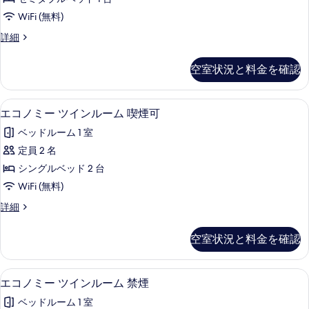
べ
の
ル
示
詳
て
WiFi (無料)
ル
す
細
の
セ
詳細
ー
る
ミ
写
ム
ダ
空室状況と料金を確認
真
ブ
禁
ル
を
煙
ル
デスク、WiFi (無料)
エ
表
5
ー
エコノミー ツインルーム 喫煙可
の
コ
ム
示
す
ベッドルーム 1 室
禁
ノ
す
煙
べ
定員 2 名
ミ
る
の
て
シングルベッド 2 台
詳
ー
細
の
WiFi (無料)
ツ
写
エ
詳細
イ
コ
真
ン
ノ
空室状況と料金を確認
を
ミ
ル
ー
表
ー
ツ
デスク、WiFi (無料)
エ
示
5
イ
エコノミー ツインルーム 禁煙
ム
コ
ン
す
喫
ベッドルーム 1 室
ル