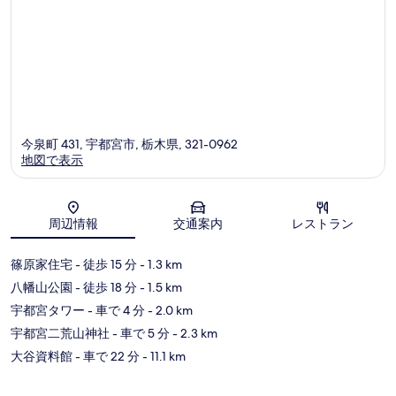
今泉町 431, 宇都宮市, 栃木県, 321-0962
地図で表示
地図
周辺情報
交通案内
レストラン
篠原家住宅
- 徒歩 15 分
- 1.3 km
八幡山公園
- 徒歩 18 分
- 1.5 km
宇都宮タワー
- 車で 4 分
- 2.0 km
宇都宮二荒山神社
- 車で 5 分
- 2.3 km
大谷資料館
- 車で 22 分
- 11.1 km