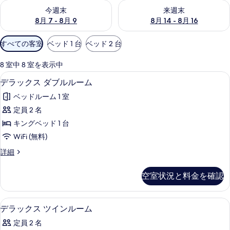
今週末 8月 7 - 8月 9 の空室状況をチェック
来週末 8月 14 - 8月 16 の
今週末
来週末
8月 7 - 8月 9
8月 14 - 8月 16
利
すべての客室
ベッド 1 台
ベッド 2 台
用
可
8 室中 8 室を表示中
能
デラックス ダブルルーム | ミニバー
デ
7
デラックス ダブルルーム
な
ラ
客
ベッドルーム 1 室
ッ
室
定員 2 名
ク
の
キングベッド 1 台
ス
絞
WiFi (無料)
り
ダ
デ
詳細
込
ブ
ラ
み
ル
ッ
条
空室状況と料金を確認
ク
ル
件
ス
ー
ダ
デラックス ツインルーム | ミニバー
デ
11
ブ
デラックス ツインルーム
ム
ラ
ル
の
定員 2 名
ル