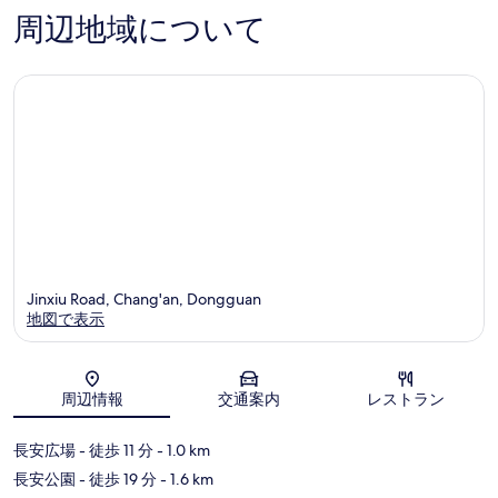
件
23
周辺地域について
の
件
口
件
コ
の
ミ
口
コ
ミ
Jinxiu Road, Chang'an, Dongguan
地図で表示
地図
周辺情報
交通案内
レストラン
長安広場
- 徒歩 11 分
- 1.0 km
長安公園
- 徒歩 19 分
- 1.6 km