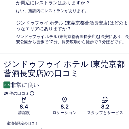
か周辺にレストランはありますか ?
はい、施設内にレストランがあります。
ジンドゥフゥイ ホテル (東莞京都薈酒長安店)はどのよ
うなエリアにありますか ?
ジンドゥフゥイ ホテル (東莞京都薈酒長安店)は長安にあり、長
安公園から徒歩で 17 分、長安広場から徒歩で 9 分ほどです。
ジンドゥフゥイ ホテル (東莞京都
口
薈酒長安店)の口コミ
コ
ミ
非常に良い
8.6
29 件の口コミ
8.4
8.2
8.2
清潔度
ロケーション
スタッフとサービス
口
宿泊者限定の口コミ