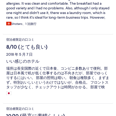
allergies. It was clean and comfortable. The breakfast had a
good variety and I had no problems. Also, although I only stayed
one night and didn't use it, there was a laundry room, which is
rare, so I think it's ideal for long-term business trips. However,
due to heavy rain, water was falling like a waterfall from the roof
Shotaro、1 泊旅行
at the hotel entrance, making it difficult to walk, which I think
could be improved. (Also, some places were slippery.)
宿泊者限定の口コミ
8/10 (とても良い)
2018 年 5 月 7 日
いい感じのホテル
場所は長安国際の近くで日本食、コンビニ多数ありで便利。部
屋は日本風で机が低く仕事するのは不向きだが、部屋でゆっく
りするにはいい。 部屋の照明は暗い。 朝食は種類多く、まずま
ず。特別おいしいというわけではないが、合格点。 フロントス
タッフが少なく、チェックアウトは時間がかかる。 部屋で映
画、CS,BSがみれるのはいい。
宿泊者限定の口コミ