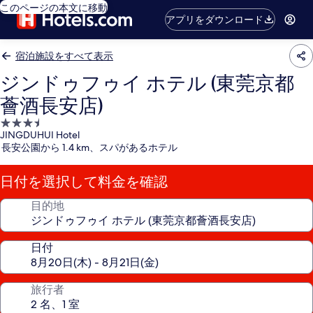
このページの本文に移動
アプリをダウンロード
宿泊施設をすべて表示
ジンドゥフゥイ ホテル (東莞京都
薈酒長安店)
3.5
JINGDUHUI Hotel
つ
長安公園から 1.4 km、スパがあるホテル
星
宿
日付を選択して料金を確認
泊
施
目的地
設
日付
旅行者