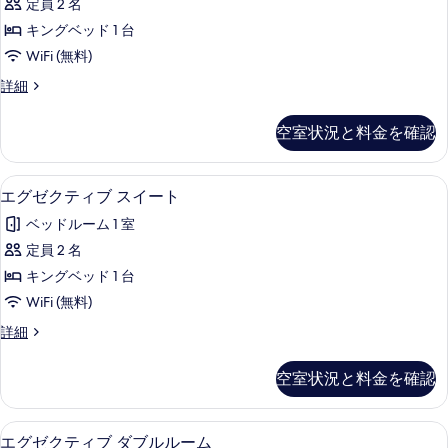
詳
て
定員 2 名
チ
示
細
の
キングベッド 1 台
ャ
す
写
WiFi (無料)
ー
る
真
シ
詳細
ダ
グ
を
ブ
ネ
空室状況と料金を確認
表
チ
ル
ャ
示
ル
ー
エグゼクティブ スイート | ミニバー
エ
す
10
ダ
エグゼクティブ スイート
ー
グ
ブ
る
ム
ベッドルーム 1 室
ル
ゼ
ル
の
定員 2 名
ク
ー
す
キングベッド 1 台
ム
テ
の
べ
WiFi (無料)
ィ
詳
て
エ
詳細
細
ブ
グ
の
ス
ゼ
空室状況と料金を確認
写
ク
イ
テ
真
ー
ィ
エグゼクティブ ダブルルーム | ミニ
エ
を
15
ブ
エグゼクティブ ダブルルーム
ト