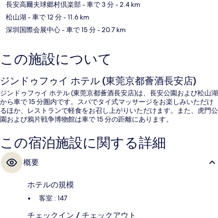
長安高爾夫球郷村倶楽部
- 車で 3 分
- 2.4 km
松山湖
- 車で 12 分
- 11.6 km
深圳国際会展中心
- 車で 15 分
- 20.7 km
この施設について
ジンドゥフゥイ ホテル (東莞京都薈酒長安店)
ジンドゥフゥイ ホテル (東莞京都薈酒長安店)は、長安公園および松山湖
から車で 15 分圏内です。スパでタイ式マッサージをお楽しみいただけ
るほか、レストランで軽食をお召し上がりいただけます。また、虎門公
園および鴉片戦争博物館は車で 15 分の距離にあります。
この宿泊施設に関する詳細
概要
ホテルの規模
客室 : 147
チェックイン / チェックアウト