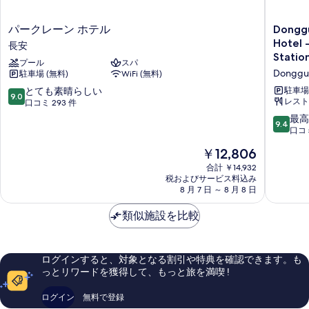
詳
べ
細
パ
Donggu
パークレーン ホテル
Donggu
て
ー
Shan
Hotel 
長安
の
ク
Zhi
Statio
プール
スパ
レ
Ye
写
Donggu
駐車場 (無料)
WiFi (無料)
ー
Service
真
ン
Apartme
10
とても素晴らしい
駐車場 
9.0
を
ホ
Hotel
レスト
段
口コミ 293 件
テ
-
階
10
最高
表
9.4
ル
Houjie
中
段
口コミ
示
長
Wanda
9.0、
階
現
安
￥12,806
Plaza
と
中
す
在
Liaoxia
て
9.4、
合計 ￥14,932
る
の
Subway
も
税およびサービス料込み
最
料
Station
素
8 月 7 日 ～ 8 月 8 日
高
金
Donggu
晴
に
は
ら
類似施設を比較
素
￥12,806
し
晴
い、
ら
口
し
ログインすると、対象となる割引や特典を確認できます。も
コ
い、
っとリワードを獲得して、もっと旅を満喫 !
ミ
口
293
コ
ログイン
無料で登録
件
ミ