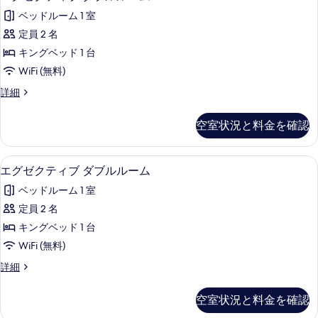
グ
ス
表
の
ベッドルーム 1 室
イ
ゼ
示
ー
す
定員 2 名
ク
す
ト
べ
キングベッド 1 台
の
テ
る
詳
て
WiFi (無料)
ィ
細
の
エ
詳細
ブ
グ
写
ダ
ゼ
空室状況と料金を確認
真
ク
ブ
テ
を
ル
ィ
エグゼクティブ ダブルルーム | ミニ
エ
表
13
ブ
エグゼクティブ ダブルルーム
ル
グ
ダ
示
ー
ベッドルーム 1 室
ブ
ゼ
す
ル
ム
定員 2 名
ク
る
ル
の
キングベッド 1 台
ー
テ
ム
す
WiFi (無料)
ィ
の
べ
エ
詳細
詳
ブ
グ
て
細
ダ
ゼ
空室状況と料金を確認
の
ク
ブ
テ