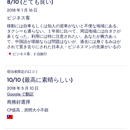
8/10 (とても良い)
2018 年 1 月 16 日
ビジネス客
移動には自車もしくは知人の迎車がないと不便な地域にある。
タクシーも通らない。１年前に比べて、周辺地域には白タクが
多くなった。利用には特に注意されたい。あなたが腕力あっ
て、中国語が堪能ならば問題はないが、過去には身ぐるみはが
されて置き去りにされた日本人・ビジネスマンの先輩がいるの
で、油断しないでください。
ビジネス客、2 泊旅行
宿泊者限定の口コミ
10/10 (最高に素晴らしい)
2018 年 5 月 10 日
Google で翻訳
商務好選擇
CP值高，房間大小不錯