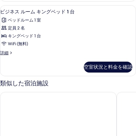
写
ル
ィ
ビジネス ルーム キングベッド 1 台 
ビ
真
6
ブ
ビジネス ルーム キングベッド 1 台
ル
ジ
ダ
を
ー
ベッドルーム 1 室
ブ
ネ
表
ル
ム
定員 2 名
ス
示
ル
の
キングベッド 1 台
ー
ル
す
ム
す
WiFi (無料)
ー
る
の
べ
ビ
詳細
詳
ム
ジ
て
細
キ
ネ
空室状況と料金を確認
の
ス
ン
ル
写
グ
ー
類似した宿泊施設
真
ム
ベ
キ
を
パークレーン ホテル
Dongguan
ッ
ン
表
グ
ド
示
ベ
1
ッ
す
台
ド
る
1
の
台
す
の