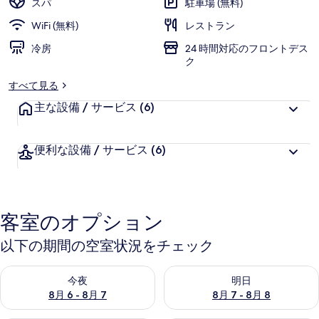
スパ
駐車場 (無料)
の
WiFi (無料)
レストラン
写
冷房
24 時間対応のフロントデス
ク
真
すべて見る
ギ
主な設備 / サービス
(6)
ャ
ラ
便利な設備 / サービス
(6)
リ
ー
客室のオプション
以下の期間の空室状況をチェック
今夜 8月 6 - 8月 7 の空室状況をチェック
明日 8月 7 - 8月 8 の空室
今夜
明日
8月 6 - 8月 7
8月 7 - 8月 8