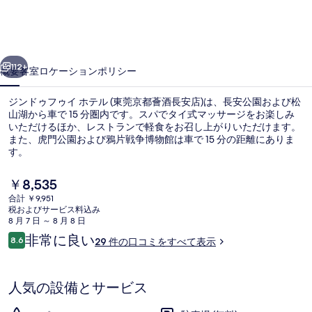
ゥ
イ
前へ
次へ
ホ
112+
概要
客室
ロケーション
ポリシー
テ
ジンドゥフゥイ ホテル (東莞京都薈酒長安店)は、長安公園および松
ル
山湖から車で 15 分圏内です。スパでタイ式マッサージをお楽しみ
いただけるほか、レストランで軽食をお召し上がりいただけます。
(東
また、虎門公園および鴉片戦争博物館は車で 15 分の距離にありま
莞
す。
京
現
￥8,535
在
都
合計 ￥9,951
の
税およびサービス料込み
ロビー
薈
料
8 月 7 日 ～ 8 月 8 日
金
口
非常に良い
酒
8.6
29 件の口コミをすべて表示
は
10段階中8.6
コ
￥8,535
長
ミ
で
す
安
人気の設備とサービス
店)