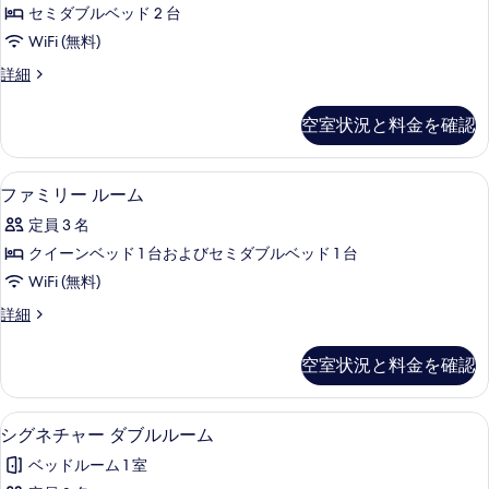
ッ
ー
す
セミダブルベッド 2 台
ク
ム
べ
WiFi (無料)
の
ス
詳
て
デ
詳細
ツ
細
ラ
の
イ
ッ
空室状況と料金を確認
写
ク
ン
ス
真
ル
ツ
ファミリー ルーム | ミニバー、セー
フ
を
8
イ
ファミリー ルーム
ー
ァ
ン
表
ム
定員 3 名
ル
ミ
示
ー
の
クイーンベッド 1 台およびセミダブルベッド 1 台
リ
す
ム
す
WiFi (無料)
の
ー
る
詳
べ
フ
詳細
ル
細
ァ
て
ー
ミ
空室状況と料金を確認
の
リ
ム
ー
写
の
ル
シグネチャー ダブルルーム | ミニバ
シ
真
8
ー
シグネチャー ダブルルーム
す
グ
ム
を
べ
ベッドルーム 1 室
の
ネ
表