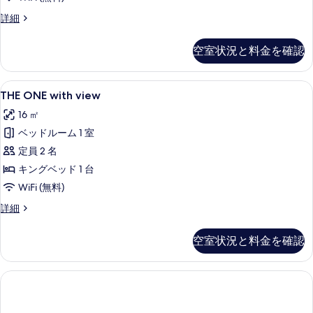
て
る
THE
詳細
の
ONE
写
の
空室状況と料金を確認
詳
真
細
を
THE
低刺激性寝具、セーフティボックス (
表
9
THE ONE with view
ONE
示
16 ㎡
with
す
ベッドルーム 1 室
view
る
の
定員 2 名
す
キングベッド 1 台
べ
WiFi (無料)
て
THE
詳細
ONE
の
with
空室状況と料金を確認
写
view
の
真
詳
を
細
表