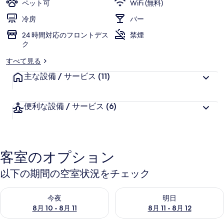
ラ
ペット可
WiFi (無料)
ッ
冷房
バー
ツ
24 時間対応のフロントデス
禁煙
ク
の
すべて見る
写
主な設備 / サービス
(11)
真
ギ
便利な設備 / サービス
(6)
ャ
ラ
リ
客室のオプション
ー
以下の期間の空室状況をチェック
今夜 8月 10 - 8月 11 の空室状況をチェック
明日 8月 11 - 8月 12 の空
今夜
明日
8月 10 - 8月 11
8月 11 - 8月 12