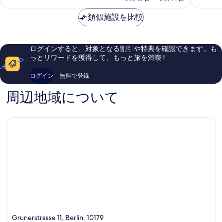
良
も
金
リ
ー
い、
良
は
類似施設を比較
ン
プ
口
い、
￥15,790
ア
ラ
コ
口
レ
ッ
ミ
コ
ク
ツ
1,809
ミ
ログインすると、対象となる割引や特典を確認できます。も
サ
ミ
件
2,027
っとリワードを獲得して、もっと旅を満喫 !
ン
ッ
件
件
ダ
テ
の
件
ログイン
無料で登録
ー
口
の
プ
コ
口
周辺地域について
ラ
ミ
コ
ッ
ミ
ツ
ミ
ッ
テ
Grunerstrasse 11, Berlin, 10179