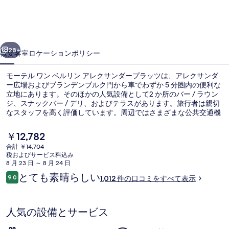
ワ
ン
ベ
前へ
次へ
ル
28+
概要
客室
ロケーション
ポリシー
リ
モーテル ワン ベルリン アレクサンダープラッツは、アレクサンダ
ン
ー広場およびブランデンブルク門から車でわずか 5 分圏内の便利な
立地にあります。そのほかの人気設備として2 か所のバー / ラウン
ア
ジ、スナックバー / デリ、およびテラスがあります。旅行者は親切
レ
なスタッフを高く評価しています。周辺ではさまざまな公共交通機
関を利用できます。U バーン アレクサンダープラッツ駅までは 3
ク
分、アレクサンダープラッツ ステーション/ゴンタードシュトラー
現
￥12,782
セ トラム ストップまでは 3 分です。
在
サ
合計 ￥14,704
の
税およびサービス料込み
2 か所のバー / ラウンジ
ン
料
8 月 23 日 ～ 8 月 24 日
金
口
とても素晴らしい
ダ
9.0
1,012 件の口コミをすべて表示
は
10段階中9.0
コ
￥12,782
ー
ミ
で
す
プ
人気の設備とサービス