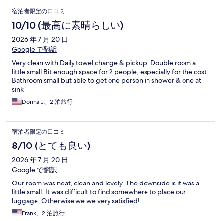
宿泊者限定の口コミ
10/10 (最高に素晴らしい)
2026 年 7 月 20 日
Google で翻訳
Very clean with Daily towel change & pickup. Double room a
little small Bit enough space for 2 people, especially for the cost.
Bathroom small but able to get one person in shower & one at
sink
Donna J、2 泊旅行
宿泊者限定の口コミ
8/10 (とても良い)
2026 年 7 月 20 日
Google で翻訳
Our room was neat, clean and lovely. The downside is it was a
little small. It was difficult to find somewhere to place our
luggage. Otherwise we we very satisfied!
Frank、2 泊旅行