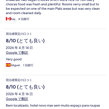
choices food was fresh and plentiful. Rooms verry small but to
be expected on one of the main Platz areas but was very clean
and room cleaned daily.
Kay、4 泊旅行
宿泊者限定の口コミ
8/10 (とても良い)
2026 年 4 月 14 日
Google で翻訳
Very good
Miguel、1 泊旅行
宿泊者限定の口コミ
8/10 (とても良い)
2026 年 4 月 16 日
Google で翻訳
Bem localizado, hotel novo mas sem muito espaço para roupas