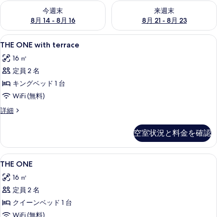
今週末 8月 14 - 8月 16 の空室状況をチェック
来週末 8月 21 - 8月 23 の
今週末
来週末
8月 14 - 8月 16
8月 21 - 8月 23
THE
THE ONE with terrace | バー (施設
9
THE ONE with terrace
ONE
16 ㎡
with
定員 2 名
terrace
の
キングベッド 1 台
す
WiFi (無料)
べ
THE
詳細
ONE
て
with
空室状況と料金を確認
の
terrace
の
写
詳
THE
低刺激性寝具、セーフティボックス (
真
8
細
THE ONE
ONE
を
16 ㎡
の
表
定員 2 名
す
示
クイーンベッド 1 台
べ
す
WiFi (無料)