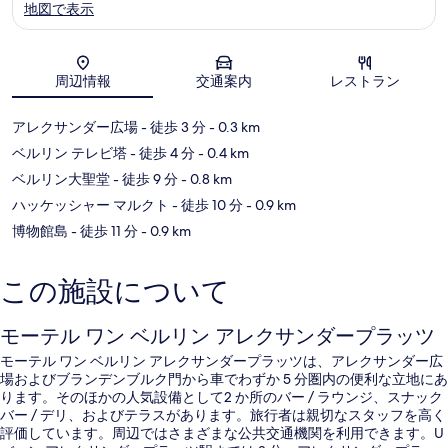
地図で表示
地図
周辺情報
交通案内
レストラン
アレクサンダー広場
- 徒歩 3 分
- 0.3 km
ベルリン テレビ塔
- 徒歩 4 分
- 0.4 km
ベルリン大聖堂
- 徒歩 9 分
- 0.8 km
ハッケッシャー マルクト
- 徒歩 10 分
- 0.9 km
博物館島
- 徒歩 11 分
- 0.9 km
この施設について
モーテル ワン ベルリン アレクサンダープラッツ
モーテル ワン ベルリン アレクサンダープラッツは、アレクサンダー広
場およびブランデンブルク門から車でわずか 5 分圏内の便利な立地にあ
ります。そのほかの人気設備として2 か所のバー / ラウンジ、スナック
バー / デリ、およびテラスがあります。旅行者は親切なスタッフを高く
評価しています。周辺ではさまざまな公共交通機関を利用できます。U