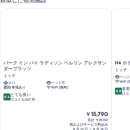
類似した宿泊施設
パーク イン バイ ラディソン ベルリン アレクサンダープラッ
H4 ホ
パ
H4
パーク イン バイ ラディソン ベルリン アレクサン
H4 
ー
ホ
ダープラッツ
ミッテ
ク
テ
ミッテ
ペット
イ
ル
WiFi 
ン
スパ
ペット可
ベ
駐車場あり
WiFi (無料)
バ
ル
10
非常
8.8
イ
リ
段
口コミ
10
とても良い
8.4
ラ
ン
階
段
口コミ 2,027 件
デ
ア
中
階
ィ
レ
8.8、
中
現
￥15,790
ソ
ク
非
8.4、
在
ン
サ
常
合計 ￥18,162
と
の
ベ
税およびサービス料込み
ン
に
て
料
8 月 13 日 ～ 8 月 14 日
ル
ダ