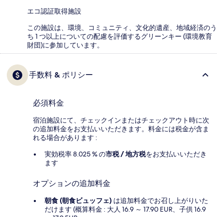
エコ認証取得施設
この施設は、環境、コミュニティ、文化的遺産、地域経済のう
ち 1 つ以上についての配慮を評価するグリーンキー (環境教育
財団)に参加しています。
手数料 & ポリシー
必須料金
宿泊施設にて、チェックインまたはチェックアウト時に次
の追加料金をお支払いいただきます。料金には税金が含ま
れる場合があります :
実効税率 8.025 % の
市税 / 地方税
をお支払いいただき
ます
オプションの追加料金
朝食 (朝食ビュッフェ)
は追加料金でお召し上がりいた
だけます (概算料金 : 大人 16.9 ～ 17.90 EUR、子供 16.9