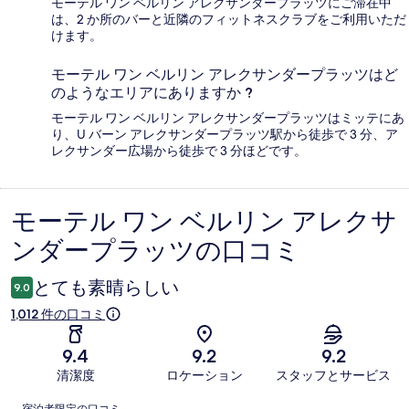
モーテル ワン ベルリン アレクサンダープラッツにご滞在中
は、2 か所のバーと近隣のフィットネスクラブをご利用いただ
けます。
モーテル ワン ベルリン アレクサンダープラッツはど
のようなエリアにありますか ?
モーテル ワン ベルリン アレクサンダープラッツはミッテにあ
り、U バーン アレクサンダープラッツ駅から徒歩で 3 分、ア
レクサンダー広場から徒歩で 3 分ほどです。
モーテル ワン ベルリン アレクサ
口
ンダープラッツの口コミ
コ
ミ
とても素晴らしい
9.0
1,012 件の口コミ
9.4
9.2
9.2
清潔度
ロケーション
スタッフとサービス
口