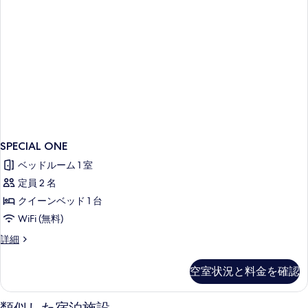
示
す
る
SPECIAL ONE
ベッドルーム 1 室
定員 2 名
クイーンベッド 1 台
WiFi (無料)
SPECIAL
詳細
ONE
の
空室状況と料金を確認
詳
細