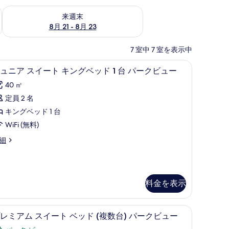
チェック
来週末 8月 21 - 8月 23 の空室状況をチェック
来週末
8月 21 - 8月 23
7 室中 7 室を表示中
ス (室内)、デスク
高級寝具、ミニバー、セーフティボックス (室
ジ
5
ュニア スイート キングベッド 1 台 パークビュー
ュ
40 ㎡
ニ
定員 2 名
ア
キングベッド 1 台
ス
WiFi (無料)
イ
細
ー
ト
キ
料金を表示
ン
グ
ス (室内)、デスク
高級寝具、ミニバー、セーフティボックス (室
プ
ベ
5
レミアム スイート ベッド (複数台) パークビュー
レ
ッ