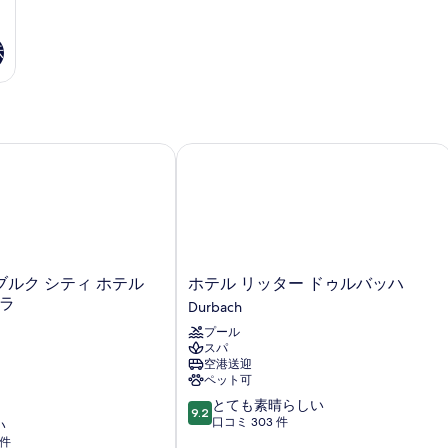
ー
ビ
フ
ュ
ベ
ァ
ー
ー
示
ッ
の
ベ
ド
詳
ッ
細
ド
付
付
き
き
G
ク シティ ホテル by ベルヴィラ
ホテル リッター ドゥルバッハ
パ
パ
ー
ー
ク
ビ
ク
ュ
ビ
ー
ュ
の
ホ
詳
ルク シティ ホテル
ホテル リッター ドゥルバッハ
ー
テ
細
ィラ
Durbach
の
ル
プール
リ
す
スパ
ッ
空港送迎
べ
タ
ペット可
ー
て
10
とても素晴らしい
ド
9.2
の
段
口コミ 303 件
い
ゥ
階
 件
ル