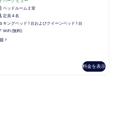
パーク ビュー
ミ
ド
ベッドルーム 2 室
ア
定員 4 名
台
ム
キングベッド 1 台およびクイーンベッド 1 台
パ
ス
WiFi (無料)
ー
イ
細
ク
ー
ビ
ト
ュ
ベ
ー
ッ
料金を表示
の
ド
す
複
べ
数
て
)
の
複
パ
写
ー
)
真
ク
を
ビ