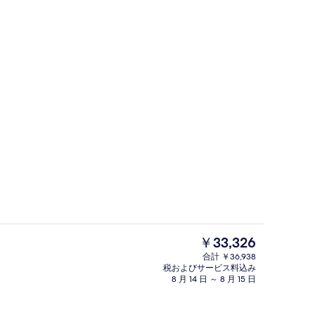
ィナーに営業
バー (施設内)
現
￥33,326
在
合計 ￥36,938
の
税およびサービス料込み
スイート ベッド (複数台) パークビュー | 高級寝具、ミニバー、セーフティボッ
ロビー応接スペース
料
8 月 14 日 ～ 8 月 15 日
金
は