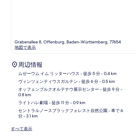
Grabenallee 8, Offenburg, Baden-Württemberg, 77654
地図で表示
周辺情報
ムゼーウム イム リッターハウス
- 徒歩 5 分
- 0.4 km
ヴィンツェンティウスガルテン
- 徒歩 6 分
- 0.5 km
地
オッフェンブルクオルテナウ展示センター
- 徒歩 9 分
-
0.8 km
ライトハレ劇場
- 徒歩 11 分
- 0.9 km
セントラルノースブラックフォレスト自然公園
- 車で 6
分
- 3.1 km
すべて表示