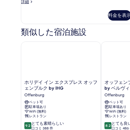
台
ー
デ
詳細
ト
ソ
ザ
ベ
フ
ク
イ
料金を表
ッ
ァ
ン
イ
ー
ス
ド
ー
ベ
イ
類似した宿泊施設
付
ッ
ー
ン
ド
ト
き
ベ
付
ク
ホリデイ イン エクスプレス オッフェンブルク by IH
オッフェンブル
パ
き
イ
ッ
パ
ー
ー
ド
ー
ン
ク
ク
1
ベ
ビ
ビ
ッ
台
ュ
ド
ュ
パ
ー
1
ホ
オ
ホリデイ イン エクスプレス オッフ
オッフェンブ
ー
の
台
ー
リ
ッ
ェンブルク by IHG
by ベルヴ
詳
パ
の
デ
フ
ク
細
Offenburg
Offenburg
ー
イ
ェ
す
ク
ビ
イ
ペット可
ン
ペット可
ビ
べ
駐車場あり
駐車場あり
ン
ブ
ュ
ュ
WiFi (無料)
WiFi (無料)
エ
ル
て
ー
ー
レストラン
レストラン
ク
ク
の
の
10
10
ス
とても素晴らしい
シ
とても良
の
9.2
8.2
詳
段
段
プ
口コミ 388 件
テ
口コミ 486