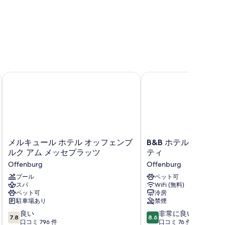
表
ュ
示
ー
す
の
る
す
べ
て
メルキュール ホテル オッフェンブルク アム メッセプラッツ
B&B ホテル オッフェ
の
写
真
を
表
メ
B&B
メルキュール ホテル オッフェンブ
B&B ホテル オッフ
示
ル
ホ
ルク アム メッセプラッツ
ティ
キ
テ
す
Offenburg
Offenburg
ュ
ル
る
ー
プール
オ
ペット可
スパ
WiFi (無料)
ル
ッ
ペット可
冷房
ホ
フ
駐車場あり
禁煙
テ
ェ
10
10
ル
良い
ン
非常に良い
7.8
8.6
段
段
オ
口コミ 796 件
ブ
口コミ 76 件