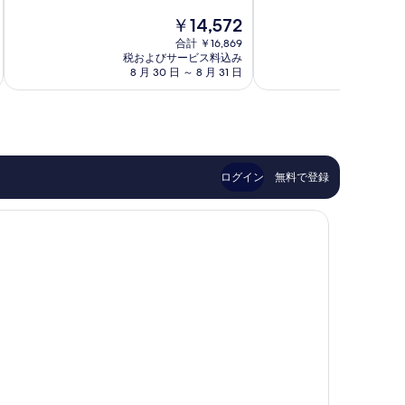
階
階
ッ
ル
現
￥14,572
中
中
フ
ク-
在
7.8、
8.6、
ェ
合計 ￥16,869
シ
の
税およびサービス料込み
税およ
良
非
ン
テ
料
8 月 30 日 ～ 8 月 31 日
9 
い、
常
ブ
ィ
金
口
に
ル
Offenburg
は
コ
良
ク
￥14,572
ミ
い、
ア
796
口
ム
件
コ
メ
件
ミ
ッ
ログイン
無料で登録
の
76
セ
口
件
プ
コ
件
ラ
ミ
の
ッ
口
ツ
コ
Offenburg
ミ