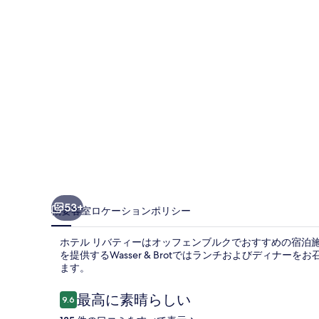
ィ
ー
の
写
真
ギ
ャ
ラ
リ
53+
概要
客室
ロケーション
ポリシー
ー
ホテル リバティーはオッフェンブルクでおすすめの宿泊
を提供するWasser & Brotではランチおよびディナ
ます。
口
最高に素晴らしい
9.6
10段階中9.6
コ