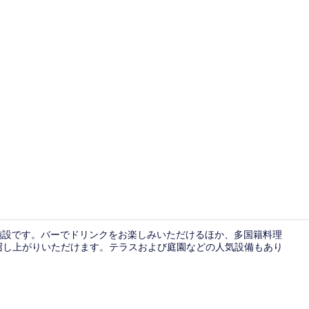
ランチ、デ
施設です。バーでドリンクをお楽しみいただけるほか、多国籍料理
ーをお召し上がりいただけます。テラスおよび庭園などの人気設備もあり
プレミアム 