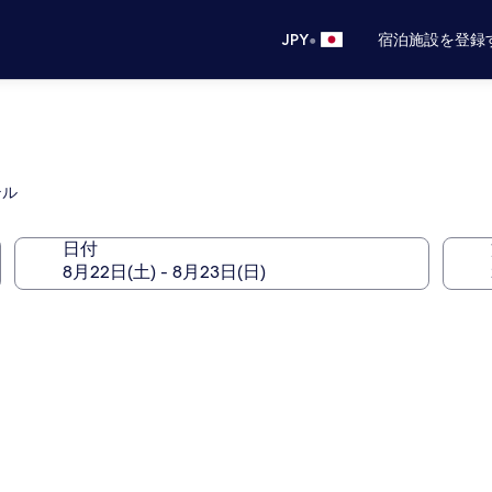
•
JPY
宿泊施設を登録
テル
日付