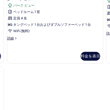
グ
ー
ニ
ベ
パーク ビュー
ベ
ム
ア
1
ッ
ッ
キ
ベッドルーム 1 室
ド
ン
ス
ド
定員 4 名
1
グ
イ
1
台
ベ
キングベッド 1 台およびダブルソファーベッド 1 台
パ
ッ
台
ー
WiFi (無料)
ー
ド
プ
詳
の
ト
ク
1
レ
ジ
詳細
ビ
す
台
キ
ミ
ュ
ュ
の
ア
ニ
べ
ン
ー
詳
ム
ア
て
の
グ
細
ス
ス
示
料金を表示
詳
イ
イ
の
ベ
細
ー
ー
写
ッ
(
ト
ト
ー
ベ
真
キ
ド
ッ
ン
を
1
台
ド
グ
台
表
(
ベ
数
ッ
ソ
示
台
ド
フ
す
パ
1
ー
台
ァ
る
ク
ソ