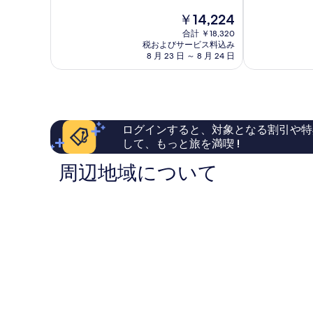
写
す
細
階
階
レ
ィ
現
真
￥14,224
中
中
べ
ス
ホ
在
9.2、
8.2、
オ
合計 ￥18,320
テ
を
て
の
税およびサービス料込み
と
と
ッ
ル
表
料
8 月 23 日 ～ 8 月 24 日
の
て
て
フ
by
金
も
も
示
ェ
ベ
写
は
素
良
ン
ル
す
￥14,224
真
晴
い、
ブ
ヴ
る
ら
口
ル
ィ
を
し
コ
ク
ラ
ログインすると、対象となる割引や特
表
い、
ミ
by
Offenburg
して、もっと旅を満喫 !
口
486
IHG
示
コ
件
Offenburg
周辺地域について
す
ミ
件
388
の
る
件
口
件
コ
の
ミ
口
コ
ミ