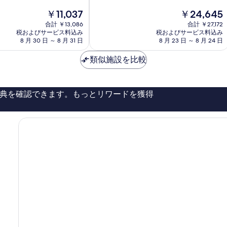
写
中
バ
現
現
真
￥11,037
￥24,645
9.2、
ッ
在
在
と
合計 ￥13,086
ハ
合計 ￥27,172
を
の
の
て
税およびサービス料込み
税およびサービス料込み
Durbach
表
料
料
8 月 30 日 ～ 8 月 31 日
8 月 23 日 ～ 8 月 24 日
も
金
金
素
示
は
は
類似施設を比較
晴
す
￥11,037
￥24,645
ら
し
る
い、
典を確認できます。もっとリワードを獲得
口
コ
ミ
303
件
件
の
口
コ
ミ