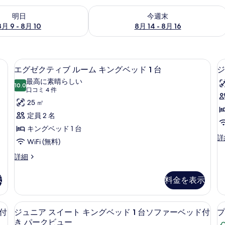
- 8月 10 の空室状況をチェック
今週末 8月 14 - 8月 16 の空室状況を
明日
今週末
8月 9 - 8月 10
8月 14 - 8月 16
ボックス (室内)、デスク
高級寝具、ミニバー、セーフティボック
エ
4
エグゼクティブ ルーム キングベッド 1 台
ジ
グ
最高に素晴らしい
10.0
10 点中 10.0
ゼ
(口
口コミ 4 件
コ
ク
25 ㎡
ミ
テ
定員 2 名
4
ィ
キングベッド 1 台
件)
ジ
詳
ブ
WiFi (無料)
ュ
ル
ニ
エ
詳細
ア
グ
ー
ス
ゼ
示
料金を表示
ム
イ
ク
ー
テ
キ
ト
ィ
ボックス (室内)、デスク
高級寝具、ミニバー、セーフティボック
ジ
ン
キ
3
ブ
ド付
ジュニア スイート キングベッド 1 台ソファーベッド付
プ
ン
ュ
ル
グ
き パークビュー