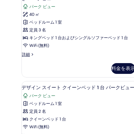
ク
ニ
ッ
パーク ビュー
イ
ア
ド
ー
40 ㎡
ン
ス
1
ベッドルーム 1 室
ベ
台
イ
ッ
定員 3 名
ド
の
ー
キングベッド 1 台およびシングルソファーベッド 1 台
1
す
ト
台
WiFi (無料)
べ
の
キ
ジ
詳細
詳
て
ン
ュ
細
ニ
の
グ
料金を表
ア
写
ベ
ス
イ
真
ッ
薄型テレビ、有料ムービー
デ
1
ー
デザイン スイート クイーンベッド 1 台 パークビュ
を
ド
ザ
ト
パーク ビュー
表
1
キ
イ
ン
ベッドルーム 1 室
台
示
ン
グ
定員 2 名
ソ
す
ベ
ス
ッ
クイーンベッド 1 台
フ
る
イ
ド
WiFi (無料)
ァ
1
ー