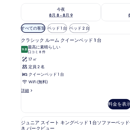
今夜 8月 8 - 8月 9 の空室状況をチェック
明日 8月 9 
今夜
8月 8 - 8月 9
利
すべての客室
ベッド 1 台
ベッド 2 台
用
高級寝具、ミニバー、セーフティ
ク
可
11
クラシック ルーム クイーンベッド 1 台
ラ
能
最高に素晴らしい
9.8
な
10 点中 9.8
シ
(口
口コミ 8 件
客
コ
ッ
17 ㎡
室
ミ
ク
定員 2 名
の
8
ル
クイーンベッド 1 台
絞
件)
ー
WiFi (無料)
り
ム
込
ク
詳細
ラ
み
ク
シ
条
料金を表
イ
ッ
件
ク
ー
ル
高級寝具、ミニバー、セーフティ
ジ
ン
3
ー
ジュニア スイート キングベッド 1 台ソファーベッ
ュ
ム
ベ
き パークビュー