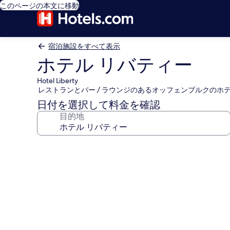
このページの本文に移動
宿泊施設をすべて表示
ホテル リバティー
Hotel Liberty
レストランとバー / ラウンジのあるオッフェンブルクのホ
日付を選択して料金を確認
目的地
ホ
テ
ル
リ
バ
テ