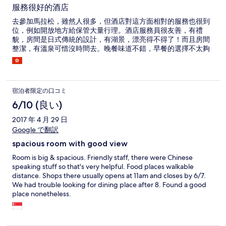
服務很好的酒店
去參加馬拉松，雖然人很多，但酒店對這方面相對的服務也很到
位，例如開放地方給保管大量行理。酒店服務員很友善，有禮
貌，房間是日式傳統的設計，有湖景，漂亮得不得了！而且房間
整潔，有溫泉可惜沒時間去。晚餐味道不錯，早餐的選擇不太夠
宿泊者限定の口コミ
6/10 (良い)
2017 年 4 月 29 日
Google で翻訳
spacious room with good view
Room is big & spacious. Friendly staff, there were Chinese
speaking stuff so that's very helpful. Food places walkable
distance. Shops there usually opens at 11am and closes by 6/7.
We had trouble looking for dining place after 8. Found a good
place nonetheless.