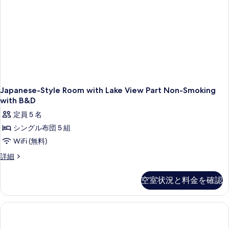
す
る
Japanese-Style Room with Lake View Part Non-Smoking
with B&D
定員 5 名
シングル布団 5 組
WiFi (無料)
Japanese-
詳細
Style
Room
空室状況と料金を確認
with
Lake
View
Part
Non-