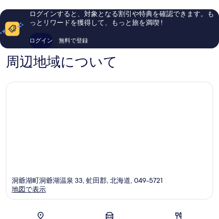
い、
い、
口
口
ログインすると、対象となる割引や特典を確認できます。も
コ
コ
っとリワードを獲得して、もっと旅を満喫 !
ミ
ミ
1,002
1,004
ログイン
無料で登録
件
件
件
件
周辺地域について
の
の
口
口
コ
コ
ミ
ミ
洞爺湖町洞爺湖温泉 33, 虻田郡, 北海道, 049-5721
地図で表示
地図