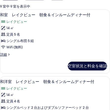
用
可
9 室中 9 室を表示中
能
WiFi (無料)
和
4
和室 レイクビュー 朝食＆インルームディナー付
な
室
客
レイクビュー
レ
室
14 ㎡
イ
の
定員 5 名
ク
絞
シングル布団 5 組
り
ビ
WiFi (無料)
込
ュ
み
和
詳細
ー
室
条
朝
レ
件
空室状況と料金を確認
イ
食
ク
＆
ビ
WiFi (無料)
和
5
ュ
和洋室 レイクビュー 朝食＆インルームディナー付
イ
洋
ー
ン
レイクビュー
朝
室
食
ル
14 ㎡
レ
＆
ー
定員 4 名
イ
イ
ン
ム
シングルベッド 2 台およびダブルソファーベッド 2 台