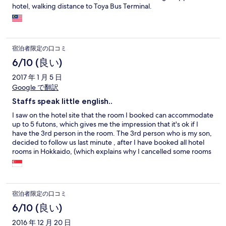
hotel, walking distance to Toya Bus Terminal.
宿泊者限定の口コミ
6/10 (良い)
2017 年 1 月 5 日
Google で翻訳
Staffs speak little english..
I saw on the hotel site that the room I booked can accommodate
up to 5 futons, which gives me the impression that it's ok if I
have the 3rd person in the room. The 3rd person who is my son,
decided to follow us last minute , after I have booked all hotel
rooms in Hokkaido, (which explains why I cancelled some rooms
with Expedia earlier due to the hotels' policies not able to
accommodate 3rd person in a double room). That was after I
requested for extra bed and was turned down. Thi hotel, having
staffs who speak little english, didn't explain to me much after I
宿泊者限定の口コミ
told him about the room stated can have 5 futons, so I didn't
bother to include the 3rd person.. And the front desk staff just
6/10 (良い)
replied "ok, ok, ok...", and the next day when I booked out, I was
2016 年 12 月 20 日
charged another JPY8,300+ for the 3rd person, which is