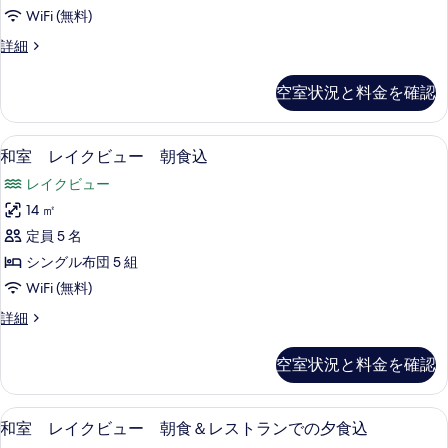
ク
ル
デ
WiFi (無料)
ー
ビ
ィ
ム
和
詳細
ュ
デ
洋
ナ
ィ
ー
室
空室状況と料金を確認
ー
ナ
レ
朝
ー
イ
付
食
付
ク
WiFi (無料)
和
の
の
4
ビ
和室 レイクビュー 朝食込
＆
詳
室
ュ
す
イ
レイクビュー
細
ー
レ
べ
朝
ン
14 ㎡
イ
て
食
ル
定員 5 名
＆
ク
の
イ
ー
シングル布団 5 組
ビ
写
ン
ム
WiFi (無料)
ル
ュ
真
デ
ー
和
詳細
ー
を
ム
室
ィ
デ
朝
レ
表
空室状況と料金を確認
ナ
ィ
イ
食
示
ナ
ク
ー
込
ー
す
ビ
WiFi (無料)
和
付
付
4
ュ
和室 レイクビュー 朝食＆レストランでの夕食込
の
る
の
室
ー
の