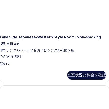
レ
ラ
て
ス
ン
ト
の
で
ラ
写
ン
の
で
真
夕
の
を
夕
食
食
表
Lake Side Japanese-Western Style Room, Non-smoking
込
込
示
定員 4 名
の
の
す
詳
シングルベッド 2 台およびシングル布団 2 組
す
細
る
WiFi (無料)
べ
Lake
詳細
て
Side
の
Japanese-
空室状況と料金を確認
Western
写
Style
真
Room,
Non-
を
smoking
表
の
示
詳
細