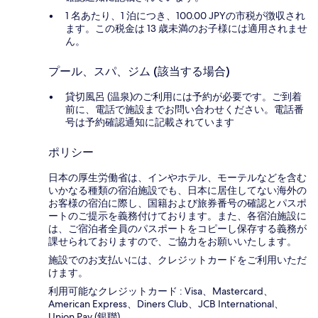
1 名あたり、1 泊につき、100.00 JPYの市税が徴収され
ます。この税金は 13 歳未満のお子様には適用されませ
ん。
プール、スパ、ジム (該当する場合)
貸切風呂 (温泉)のご利用には予約が必要です。ご到着
前に、電話で施設までお問い合わせください。電話番
号は予約確認通知に記載されています
ポリシー
日本の厚生労働省は、インやホテル、モーテルなどを含む
いかなる種類の宿泊施設でも、日本に​居住してない海外の
お客様の宿泊に際し、国籍および旅券番号の確認とパスポ
ートのご提示を義務付け​ております。また、各宿泊施設に
は、ご宿泊者全員のパスポートをコピーし保存する義務が
課せられておりますの​で、ご協力をお願いいたします。
施設でのお支払いには、クレジットカードをご利用いただ
けます。
利用可能なクレジットカード : Visa、Mastercard、
American Express、Diners Club、JCB International、
Union Pay (銀聯)