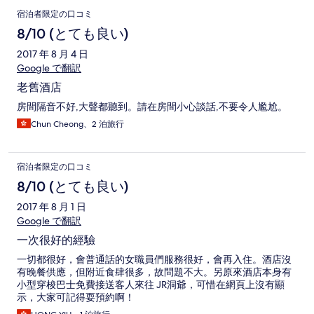
宿泊者限定の口コミ
8/10 (とても良い)
2017 年 8 月 4 日
Google で翻訳
老舊酒店
房間隔音不好,大聲都聽到。請在房間小心談話,不要令人尷尬。
Chun Cheong、2 泊旅行
宿泊者限定の口コミ
8/10 (とても良い)
2017 年 8 月 1 日
Google で翻訳
一次很好的經驗
一切都很好，會普通話的女職員們服務很好，會再入住。酒店沒
有晚餐供應，但附近食肆很多，故問題不大。另原來酒店本身有
小型穿梭巴士免費接送客人來往 JR洞爺，可惜在網頁上沒有顯
示，大家可記得耍預約啊！