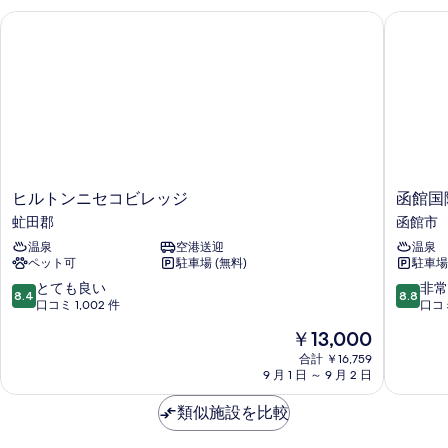
細
ヒルトンニセコビレッジ
函館国際
ヒ
函
ヒルトンニセコビレッジ
函館国
ル
館
虻田郡
函館市
ト
国
温泉
空港送迎
温泉
ン
際
ペット可
駐車場 (無料)
駐車場
ニ
ホ
セ
テ
10
10
とても良い
非常
8.4
8.8
コ
ル
段
段
口コミ 1,002 件
口コミ
ビ
函
階
階
現
￥13,000
レ
館
中
中
在
ッ
市
8.4、
8.8、
合計 ￥16,759
の
ジ
9 月 1 日 ～ 9 月 2 日
と
非
料
虻
て
常
金
田
類似施設を比較
も
に
は
郡
良
良
￥13,000