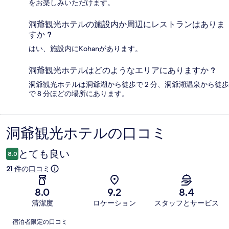
をお楽しみいただけます。
洞爺観光ホテルの施設内か周辺にレストランはありま
すか ?
はい、施設内にKohanがあります。
洞爺観光ホテルはどのようなエリアにありますか ?
洞爺観光ホテルは洞爺湖から徒歩で 2 分、洞爺湖温泉から徒歩
で 8 分ほどの場所にあります。
洞爺観光ホテルの口コミ
口
コ
とても良い
8.0
ミ
21 件の口コミ
8.0
9.2
8.4
清潔度
ロケーション
スタッフとサービス
口
宿泊者限定の口コミ