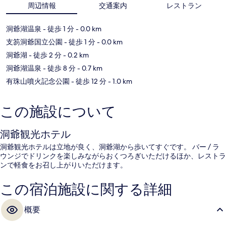
周辺情報
交通案内
レストラン
洞爺湖温泉
- 徒歩 1 分
- 0.0 km
支笏洞爺国立公園
- 徒歩 1 分
- 0.0 km
洞爺湖
- 徒歩 2 分
- 0.2 km
洞爺湖温泉
- 徒歩 8 分
- 0.7 km
有珠山噴火記念公園
- 徒歩 12 分
- 1.0 km
この施設について
洞爺観光ホテル
洞爺観光ホテルは立地が良く、洞爺湖から歩いてすぐです。 バー / ラ
ウンジでドリンクを楽しみながらおくつろぎいただけるほか、レストラ
ンで軽食をお召し上がりいただけます。
この宿泊施設に関する詳細
概要