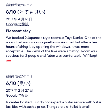
宿泊者限定の口コミ
8/10 (とても良い)
2017 年 4 月 16 日
Google で翻訳
Pleasant stay
We booked 2 Japanese style rooms at Toya Kanko. One of the
rooms had an obvious cigarette smoke smell but after a few
hours of airing it by opening the windows, it was more
acceptable. The views of the lake were amazing. Room was
spacious for 2 people and futon was comfortable. Wifi kept
dropping off every now and then. The onsen was really nice,
though a bit dated. Staff spoke English and Mandarin. Overall, it
was a pleasant stay for the price range. Would probably stay
here again if we're back in Lake Toya.
宿泊者限定の口コミ
6/10 (良い)
2017 年 2 月 27 日
Google で翻訳
Is center located. But do not expect a 5 star service with 5 star
facilities with such a price. Things are old, toilet is small.