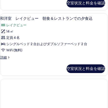
ュ
ー
空室状況と料金を確認
食
夕
ト
ー
食
レ
込
朝
込
イ
WiFi (無料)
和
の
の
5
ク
和洋室 レイクビュー 朝食＆レストランでの夕食込
食
詳
洋
ビ
す
＆
レイクビュー
細
ュ
室
べ
ー
イ
14 ㎡
レ
て
朝
ン
定員 4 名
食
イ
の
＆
ル
シングルベッド 2 台およびダブルソファーベッド 2 台
ク
写
イ
ー
WiFi (無料)
ン
ビ
真
ム
ル
和
詳細
ュ
を
ー
洋
デ
ム
ー
室
表
空室状況と料金を確認
ィ
デ
レ
朝
示
ィ
イ
ナ
食
ナ
す
ク
ー
ー
ビ
＆
る
付
ュ
付
レ
の
ー
の
詳
朝
ス
細
す
食
ト
＆
べ