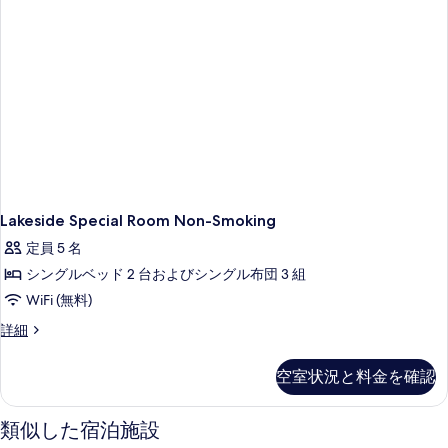
Smoking
with
B&D
の
詳
細
Lakeside Special Room Non-Smoking
定員 5 名
シングルベッド 2 台およびシングル布団 3 組
WiFi (無料)
Lakeside
詳細
Special
Room
空室状況と料金を確認
Non-
Smoking
の
類似した宿泊施設
詳