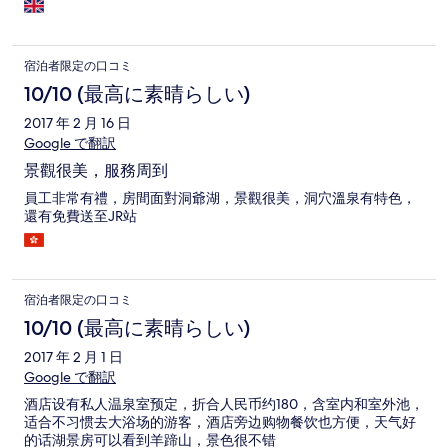
宿泊者限定の口コミ
10/10 (最高に素晴らしい)
2017 年 2 月 16 日
Google で翻訳
景觀很美，服務周到
員工非常有禮，房間面對洞爺湖，景觀很美，洞穴溫泉有特色，
還有免費送至JR站
宿泊者限定の口コミ
10/10 (最高に素晴らしい)
2017 年 2 月 1 日
Google で翻訳
酒店设有私人温泉室预定，折合人民币约180，含室内和室外池，
适合不习惯去大浴场的游客，酒店旁边购物餐饮也方便，天气好
的话湖景房可以看到羊蹄山，景色很不错