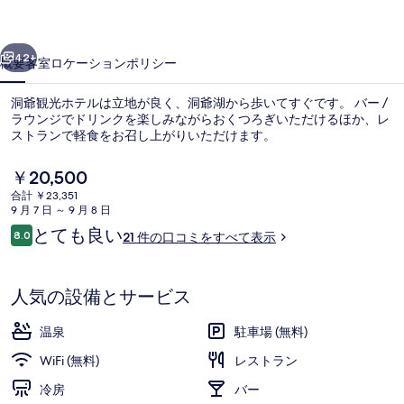
ル
前へ
次へ
の
42+
概要
客室
ロケーション
ポリシー
写
洞爺観光ホテルは立地が良く、洞爺湖から歩いてすぐです。 バー /
真
ラウンジでドリンクを楽しみながらおくつろぎいただけるほか、レ
ストランで軽食をお召し上がりいただけます。
ギ
ャ
現
￥20,500
在
ラ
合計 ￥23,351
の
9 月 7 日 ～ 9 月 8 日
料
リ
口
とても良い
8.0
21 件の口コミをすべて表示
金
10段階中8.0
コ
朝食、ディナーに営業
ー
は
ミ
￥20,500
で
人気の設備とサービス
す
温泉
駐車場 (無料)
WiFi (無料)
レストラン
冷房
バー