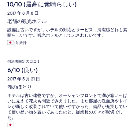
コ
10/10 (最高に素晴らしい)
ミ
2017 年 8 月 8 日
老舗の観光ホテル
設備は古いですが，ホテルの対応とサービス，清潔感どれも素
晴らしいです。観光ホテルとしてふさわしいです。
1 泊旅行
宿泊者限定の口コミ
6/10 (良い)
2017 年 5 月 21 日
湖のほとり
ホテルは古い建物ですが、オーシャンフロントで湖が窓いっぱ
いに見えて花火も間近でみえました。また部屋の洗面所やトイ
レが新しく改装されていて使いやすかった、備品が充実してい
て使い易い物を置いてあったのと、従業員の方々が親切でし
た。