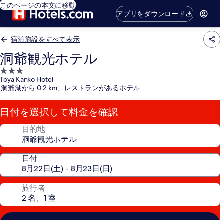
このページの本文に移動
アプリをダウンロード
宿泊施設をすべて表示
洞爺観光ホテル
3.0
Toya Kanko Hotel
つ
洞爺湖から 0.2 km、レストランがあるホテル
星
宿
日付を選択して料金を確認
泊
施
目的地
設
日付
旅行者