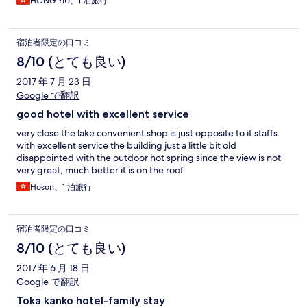
HONG YIU、1 泊旅行
宿泊者限定の口コミ
8/10 (とても良い)
2017 年 7 月 23 日
Google で翻訳
good hotel with excellent service
very close the lake convenient shop is just opposite to it staffs
with excellent service the building just a little bit old
disappointed with the outdoor hot spring since the view is not
very great, much better it is on the roof
Hoson、1 泊旅行
宿泊者限定の口コミ
8/10 (とても良い)
2017 年 6 月 18 日
Google で翻訳
Toka kanko hotel-family stay