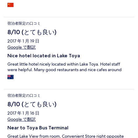
宿泊者限定の口コミ
8/10 (とても良い)
2017 年 1 月 19 日
Google で翻訳
Nice hotel located in Lake Toya
Great little hotel nicely located within Lake Toya. Hotel staff
were helpful. Many good restaurants and nice cafes around
宿泊者限定の口コミ
8/10 (とても良い)
2017 年 1 月 16 日
Google で翻訳
Near to Toya Bus Terminal
Great Lake View from room, Convenient Store right opposite