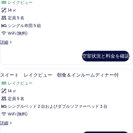
す
レイクビュー
詳
朝
レ
す
細
食
べ
14 ㎡
イ
べ
込
て
定員 5 名
の
ク
て
詳
の
シングル布団 5 組
ビ
の
細
写
WiFi (無料)
ュ
写
真
和
詳細
ー
真
室
を
朝
レ
を
空室状況と料金を確認
表
イ
食
表
ク
示
＆
示
ビ
スイート レイクビュー 朝食＆インルーム
ス
す
2
ュ
スイート レイクビュー 朝食＆インルームディナー付
レ
す
イ
ー
る
ス
レイクビュー
る
朝
ー
食
ト
14 ㎡
ト
＆
ラ
定員 5 名
レ
レ
ス
ン
シングルベッド 2 台およびダブルソファーベッド 3 台
イ
ト
で
WiFi (無料)
ラ
ク
の
ン
ス
詳細
ビ
で
イ
夕
の