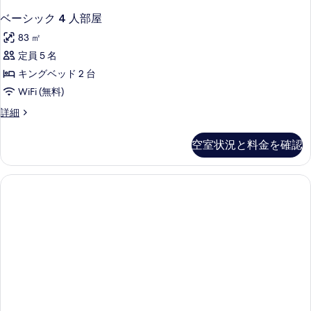
細
ベーシック 4 人部屋
83 ㎡
定員 5 名
キングベッド 2 台
WiFi (無料)
ベ
詳細
ー
シ
空室状況と料金を確認
ッ
ク
4
人
部
屋
の
詳
細