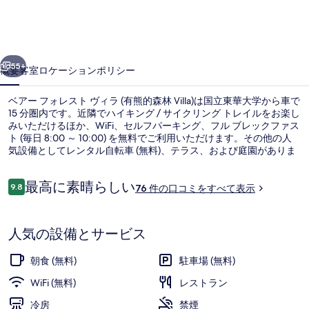
レ
ス
前へ
次へ
ト
55+
概要
客室
ロケーション
ポリシー
ヴ
ベアー フォレスト ヴィラ (有熊的森林 Villa)は国立東華大学から車で
ィ
15 分圏内です。近隣でハイキング / サイクリング トレイルをお楽し
みいただけるほか、WiFi、セルフパーキング、フル ブレックファス
ラ
ト (毎日 8:00 ～ 10:00) を無料でご利用いただけます。その他の人
(有
気設備としてレンタル自転車 (無料)、テラス、および庭園がありま
す。旅行者は総合的な施設のコンディションを評価しています。
熊
口
最高に素晴らしい
9.8
76 件の口コミをすべて表示
10段階中9.8
的
コ
ミ
外観
森
人気の設備とサービス
林
Villa)
朝食 (無料)
駐車場 (無料)
の
WiFi (無料)
レストラン
写
冷房
禁煙