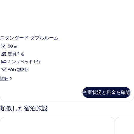
スタンダード ダブルルーム
50 ㎡
定員 2 名
キングベッド 1 台
WiFi (無料)
ス
詳細
タ
ン
空室状況と料金を確認
ダ
ー
ド
類似した宿泊施設
ダ
ブ
スプレイ ホーム B&B
レイクシ
ル
ル
ー