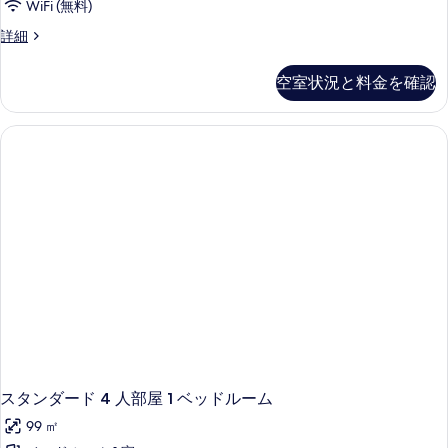
WiFi (無料)
ス
詳細
ー
ペ
空室状況と料金を確認
リ
ア
4
人
部
屋
2
ベ
ッ
ド
ル
ー
ム
の
詳
細
スタンダード 4 人部屋 1 ベッドルーム
99 ㎡