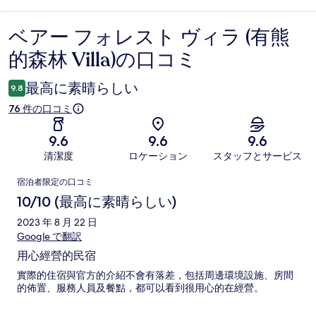
ベアー フォレスト ヴィラ (有熊
口
的森林 Villa)の口コミ
コ
ミ
最高に素晴らしい
9.8
76 件の口コミ
9.6
9.6
9.6
清潔度
ロケーション
スタッフとサービス
口
宿泊者限定の口コミ
コ
10/10 (最高に素晴らしい)
ミ
2023 年 8 月 22 日
Google で翻訳
用心經營的民宿
實際的住宿與官方的介紹不會有落差，包括周邊環境設施、房間
的佈置、服務人員及餐點，都可以看到很用心的在經營。