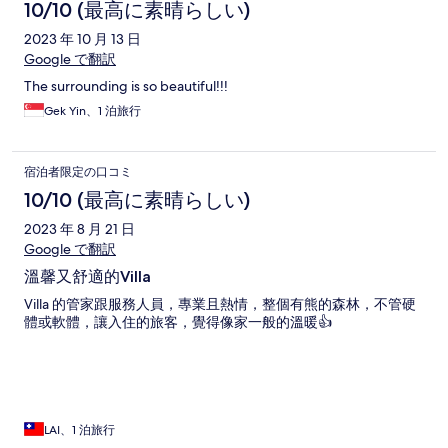
10/10 (最高に素晴らしい)
2023 年 10 月 13 日
Google で翻訳
The surrounding is so beautiful!!!
Gek Yin、1 泊旅行
宿泊者限定の口コミ
10/10 (最高に素晴らしい)
2023 年 8 月 21 日
Google で翻訳
溫馨又舒適的Villa
Villa 的管家跟服務人員，專業且熱情，整個有熊的森林，不管硬
體或軟體，讓入住的旅客，覺得像家一般的溫暖👍
LAI、1 泊旅行