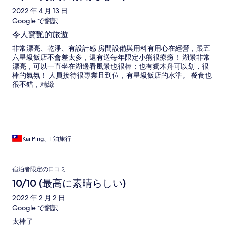
2022 年 4 月 13 日
Google で翻訳
令人驚艷的旅遊
非常漂亮、乾淨、有設計感 房間設備與用料有用心在經營，跟五
六星級飯店不會差太多，還有送每年限定小熊很療癒！ 湖景非常
漂亮，可以一直坐在湖邊看風景也很棒；也有獨木舟可以划，很
棒的氣氛！ 人員接待很專業且到位，有星級飯店的水準。 餐食也
很不錯，精緻
Kai Ping、1 泊旅行
宿泊者限定の口コミ
10/10 (最高に素晴らしい)
2022 年 2 月 2 日
Google で翻訳
太棒了