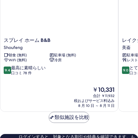
ム
の
詳
細
ス
レ
スプレイ ホーム B&B
レイク
プ
イ
Shoufeng
美崙
レ
ク
朝食 (無料)
駐車場 (無料)
駐車場 
イ
シ
WiFi (無料)
冷房
レスト
ホ
ョ
ー
ア
10
10
最高に素晴らしい
とて
9.4
9.0
ム
ホ
段
段
口コミ 78 件
口コミ
B&B
テ
階
階
Shoufeng
ル
中
中
現
￥10,331
花
9.4、
9.0、
在
蓮
最
と
合計 ￥11,932
の
(煙
高
て
税およびサービス料込み
料
8 月 10 日 ～ 8 月 11 日
波
に
も
金
大
素
素
は
類似施設を比較
飯
晴
晴
￥10,331
店
ら
ら
花
し
し
蓮
い、
い、
ログインすると、対象となる割引や特典を確認できます。も