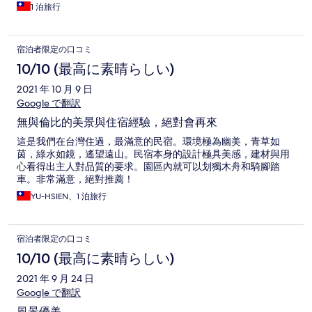
1 泊旅行
宿泊者限定の口コミ
10/10 (最高に素晴らしい)
2021 年 10 月 9 日
Google で翻訳
無與倫比的美景與住宿經驗，絕對會再來
這是我們在台灣住過，最滿意的民宿。環境極為幽美，青草如
茵，綠水如鏡，遙望遠山。民宿本身的設計極具美感，建材與用
心看得出主人對品質的要求。園區內就可以划獨木舟和騎腳踏
車。非常滿意，絕對推薦！
YU-HSIEN、1 泊旅行
宿泊者限定の口コミ
10/10 (最高に素晴らしい)
2021 年 9 月 24 日
Google で翻訳
風景優美