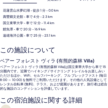
花蓮雲山水夢幻湖
- 徒歩 1 分
- 0.0 km
壽豐鄉文史館
- 車で 4 分
- 2.3 km
国立東華大学
- 車で 12 分
- 11.4 km
鯉魚潭
- 車で 20 分
- 16.9 km
遠雄海洋公園
- 車で 25 分
- 23.1 km
この施設について
ベアー フォレスト ヴィラ (有熊的森林 Villa)
ベアー フォレスト ヴィラ (有熊的森林 Villa)は国立東華大学から車で 15
分圏内です。近隣でハイキング / サイクリング トレイルをお楽しみい
ただけるほか、WiFi、セルフパーキング、フル ブレックファスト (毎日
8:00 ～ 10:00) を無料でご利用いただけます。その他の人気設備として
レンタル自転車 (無料)、テラス、および庭園があります。旅行者は総合
的な施設のコンディションを評価しています。
この宿泊施設に関する詳細