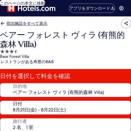
このページの本文に移動
アプリをダウンロード
宿泊施設をすべて表示
ベアー フォレスト ヴィラ (有熊的
森林 Villa)
3.5
Bear Forest Villa
つ
レストランがある寿豊のB&B
星
宿
日付を選択して料金を確認
泊
施
目的地
設
日付
旅行者