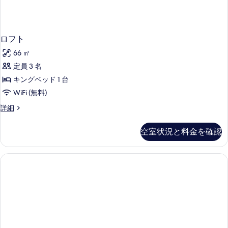
ロフト
66 ㎡
定員 3 名
キングベッド 1 台
WiFi (無料)
ロ
詳細
フ
ト
空室状況と料金を確認
の
詳
細