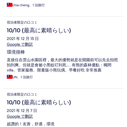
chia cheng、1 泊旅行
宿泊者限定の口コミ
10/10 (最高に素晴らしい)
2021 年 12 月 15 日
Google で翻訳
環境很棒
直接住在雲山水園區裡，最大的優勢就是在開園前可以先去拍照
拍到爽。但就是會被小黑蚊叮到死…. 有熊的森林優點：獨間
villa、管家服務、限量版小熊玩偶、早餐好吃 非常推薦
LIN、1 泊旅行
宿泊者限定の口コミ
10/10 (最高に素晴らしい)
2021 年 12 月 7 日
Google で翻訳
超讚的！友善，舒適，環境