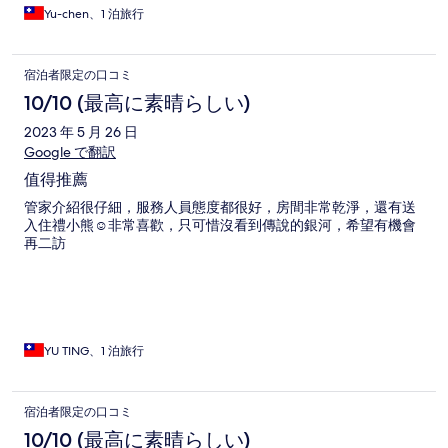
Yu-chen、1 泊旅行
宿泊者限定の口コミ
10/10 (最高に素晴らしい)
2023 年 5 月 26 日
Google で翻訳
值得推薦
管家介紹很仔細，服務人員態度都很好，房間非常乾淨，還有送
入住禮小熊☺️非常喜歡，只可惜沒看到傳說的銀河，希望有機會
再二訪
YU TING、1 泊旅行
宿泊者限定の口コミ
10/10 (最高に素晴らしい)