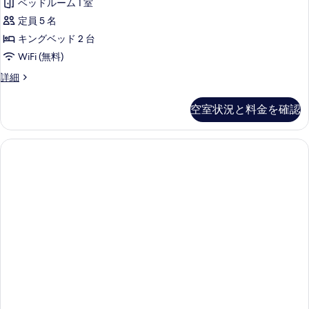
ベッドルーム 1 室
定員 5 名
キングベッド 2 台
WiFi (無料)
ス
詳細
タ
ン
空室状況と料金を確認
ダ
ー
ド
4
人
部
屋
1
ベ
ッ
ド
ル
ー
ム
の
詳