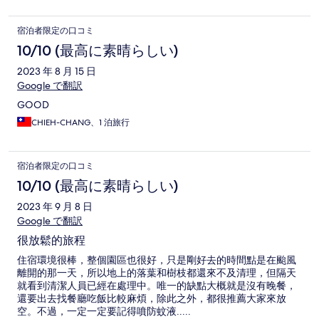
宿泊者限定の口コミ
10/10 (最高に素晴らしい)
2023 年 8 月 15 日
Google で翻訳
GOOD
CHIEH-CHANG、1 泊旅行
宿泊者限定の口コミ
10/10 (最高に素晴らしい)
2023 年 9 月 8 日
Google で翻訳
很放鬆的旅程
住宿環境很棒，整個園區也很好，只是剛好去的時間點是在颱風
離開的那一天，所以地上的落葉和樹枝都還來不及清理，但隔天
就看到清潔人員已經在處理中。唯一的缺點大概就是沒有晚餐，
還要出去找餐廳吃飯比較麻煩，除此之外，都很推薦大家來放
空。不過，一定一定要記得噴防蚊液.....