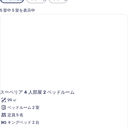
用
可
5 室中 5 室を表示中
能
な
客
室
の
絞
り
込
み
条
件
スーペリア 4 人部屋 2 ベッドルーム
99 ㎡
ベッドルーム 2 室
定員 5 名
キングベッド 2 台