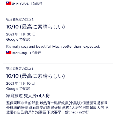
SHIH-YUAN、1 泊旅行
宿泊者限定の口コミ
10/10 (最高に素晴らしい)
2021 年 11 月 30 日
Google で翻訳
It’s really cozy and beautiful. Much better than I expected.
TsanHuang、1 泊旅行
宿泊者限定の口コミ
10/10 (最高に素晴らしい)
2021 年 11 月 10 日
Google で翻訳
家庭旅遊 雙人房+4人房
整個園區非常的舒服 雖然有一點點蚊蟲(小黑蚊) 但整體還是有世
外桃源的感覺 跳石跟夢幻湖很好拍 然後4人房的房間超級大的 竟
然還有自己的戶外泡湯區 下次要早一點check in才行