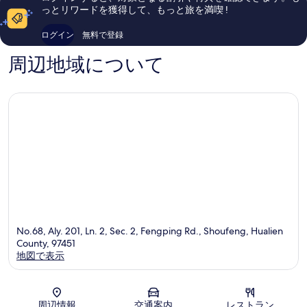
館)
口
口
っとリワードを獲得して、もっと旅を満喫 !
美
コ
コ
崙
ミ
ミ
ログイン
無料で登録
78
1,003
件
件
周辺地域について
件
件
の
の
口
口
コ
コ
ミ
ミ
No.68, Aly. 201, Ln. 2, Sec. 2, Fengping Rd., Shoufeng, Hualien
County, 97451
地図で表示
地図
周辺情報
交通案内
レストラン