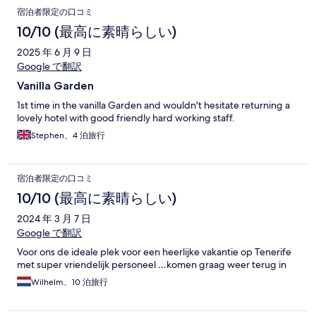
宿泊者限定の口コミ
10/10 (最高に素晴らしい)
2025 年 6 月 9 日
Google で翻訳
Vanilla Garden
1st time in the vanilla Garden and wouldn't hesitate returning a
lovely hotel with good friendly hard working staff.
Stephen、4 泊旅行
宿泊者限定の口コミ
10/10 (最高に素晴らしい)
2024 年 3 月 7 日
Google で翻訳
Voor ons de ideale plek voor een heerlijke vakantie op Tenerife
met super vriendelijk personeel …komen graag weer terug in
Wilhelm、10 泊旅行