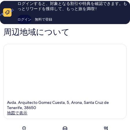
ラ
し
コ
ログインすると、対象となる割引や特典を確認できます。も
ス・
い、
ミ
っとリワードを獲得して、もっと旅を満喫 !
ア
口
441
メ
コ
件
ログイン
無料で登録
リ
ミ
件
カ
1,004
の
周辺地域について
ス
件
口
件
コ
の
ミ
口
コ
ミ
Avda. Arquitecto Gomez Cuesta, 5, Arona, Santa Cruz de
Tenerife, 38650
地図で表示
地図