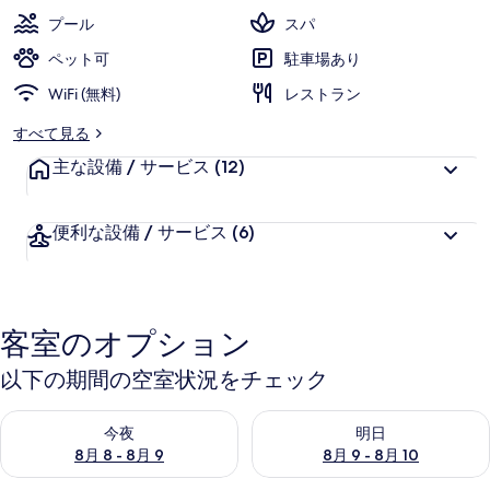
限
プール
スパ
定
ペット可
駐車場あり
の
WiFi (無料)
レストラン
写
すべて見る
真
主な設備 / サービス
(12)
ギ
ャ
便利な設備 / サービス
(6)
ラ
リ
ー
客室のオプション
以下の期間の空室状況をチェック
今夜 8月 8 - 8月 9 の空室状況をチェック
明日 8月 9 - 8月 10 の空室
今夜
明日
8月 8 - 8月 9
8月 9 - 8月 10