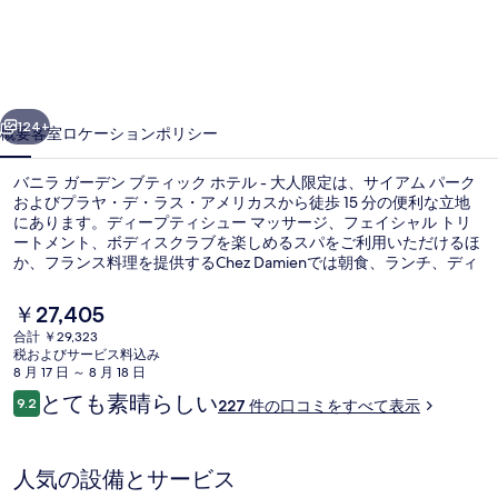
ー
デ
ン
前へ
次へ
ブ
124+
概要
客室
ロケーション
ポリシー
テ
バニラ ガーデン ブティック ホテル - 大人限定は、サイアム パーク
ィ
およびプラヤ・デ・ラス・アメリカスから徒歩 15 分の便利な立地
にあります。ディープティシュー マッサージ、フェイシャル トリ
ッ
ートメント、ボディスクラブを楽しめるスパをご利用いただけるほ
ク
か、フランス料理を提供するChez Damienでは朝食、ランチ、ディ
ナーをお召し上がりいただけます。屋外プールおよびプールサイド
ホ
バーがあるほか、室内には冷蔵庫や電子レンジなど快適な設備が備
現
￥27,405
わっています。 旅行者は親切なスタッフを評価しています。
在
テ
合計 ￥29,323
の
税およびサービス料込み
屋外プール、プール パラソル、サン
ル
料
8 月 17 日 ～ 8 月 18 日
金
口
とても素晴らしい
-
9.2
227 件の口コミをすべて表示
は
10段階中9.2
コ
￥27,405
大
ミ
で
す
人
人気の設備とサービス