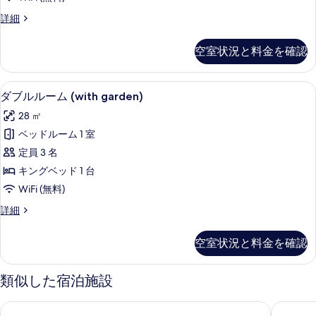
ム
詳
て
ダ
詳細
細
プ
ブ
の
ー
ル
空室状況と料金を確認
写
ル
ル
ー
真
ビ
ム
ダブルルーム (with garden) 
ダ
を
6
プ
ダブルルーム (with garden)
ュ
ブ
ー
表
ー
28 ㎡
ル
ル
示
ビ
の
ベッドルーム 1 室
ル
す
ュ
す
定員 3 名
ー
ー
る
の
べ
キングベッド 1 台
ム
詳
て
WiFi (無料)
細
(with
の
ダ
詳細
garden)
ブ
写
の
ル
空室状況と料金を確認
真
ル
す
ー
を
べ
ム
類似した宿泊施設
表
て
(with
garden)
示
の
クレオパトラ パレス ホテル
パロマ 
の