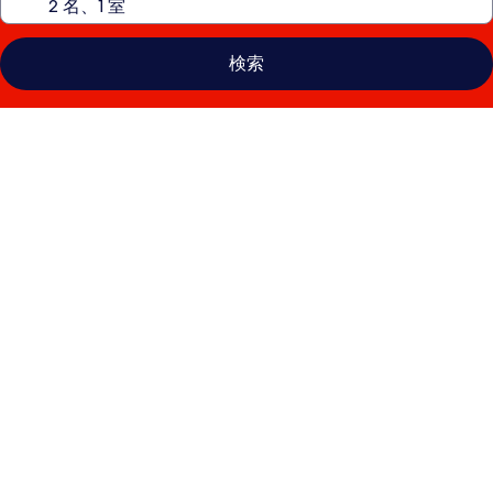
検索
バ
ニ
ラ
ガ