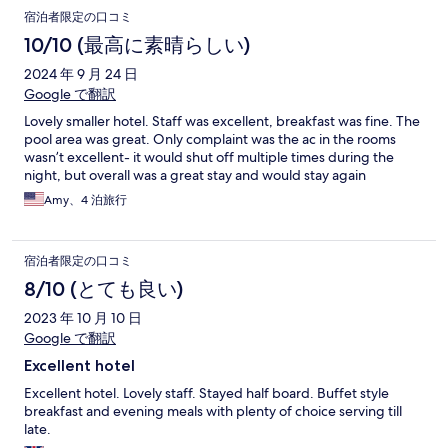
宿泊者限定の口コミ
10/10 (最高に素晴らしい)
2024 年 9 月 24 日
Google で翻訳
Lovely smaller hotel. Staff was excellent, breakfast was fine. The
pool area was great. Only complaint was the ac in the rooms
wasn’t excellent- it would shut off multiple times during the
night, but overall was a great stay and would stay again
Amy、4 泊旅行
宿泊者限定の口コミ
8/10 (とても良い)
2023 年 10 月 10 日
Google で翻訳
Excellent hotel
Excellent hotel. Lovely staff. Stayed half board. Buffet style
breakfast and evening meals with plenty of choice serving till
late.