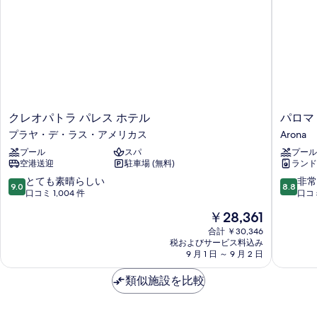
す
写
詳
る
細
真
を
表
示
す
ク
パ
る
クレオパトラ パレス ホテル
パロマ
レ
ロ
プラヤ・デ・ラス・アメリカス
Arona
オ
マ
プール
スパ
プール
パ
ビ
空港送迎
駐車場 (無料)
ランド
ト
ー
ラ
チ
10
10
とても素晴らしい
非常
9.0
8.8
パ
ア
段
段
口コミ 1,004 件
口コミ
レ
パ
階
階
現
￥28,361
ス
ー
中
中
在
ホ
ト
9.0、
8.8、
合計 ￥30,346
の
テ
税およびサービス料込み
メ
と
非
料
9 月 1 日 ～ 9 月 2 日
ル
ン
て
常
金
プ
ツ
も
に
は
類似施設を比較
ラ
Arona
素
良
￥28,361
ヤ・
晴
い、
デ・
ら
口