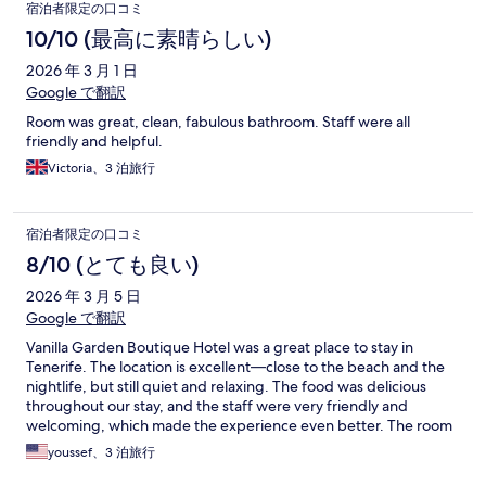
宿泊者限定の口コミ
10/10 (最高に素晴らしい)
2026 年 3 月 1 日
Google で翻訳
Room was great, clean, fabulous bathroom. Staff were all
friendly and helpful.
Victoria、3 泊旅行
宿泊者限定の口コミ
8/10 (とても良い)
2026 年 3 月 5 日
Google で翻訳
Vanilla Garden Boutique Hotel was a great place to stay in
Tenerife. The location is excellent—close to the beach and the
nightlife, but still quiet and relaxing. The food was delicious
throughout our stay, and the staff were very friendly and
welcoming, which made the experience even better. The room
itself was okay—comfortable enough, though not the highlight
youssef、3 泊旅行
of the stay. Overall, it’s a very nice hotel if you’re looking for a
convenient, calm place within walking distance of everything.