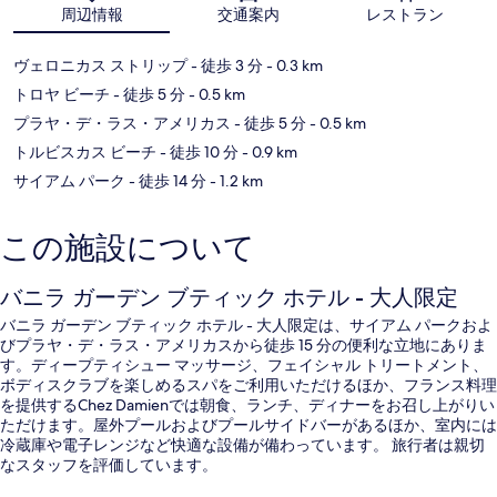
周辺情報
交通案内
レストラン
ヴェロニカス ストリップ
- 徒歩 3 分
- 0.3 km
トロヤ ビーチ
- 徒歩 5 分
- 0.5 km
プラヤ・デ・ラス・アメリカス
- 徒歩 5 分
- 0.5 km
トルビスカス ビーチ
- 徒歩 10 分
- 0.9 km
サイアム パーク
- 徒歩 14 分
- 1.2 km
この施設について
バニラ ガーデン ブティック ホテル - 大人限定
バニラ ガーデン ブティック ホテル - 大人限定は、サイアム パークおよ
びプラヤ・デ・ラス・アメリカスから徒歩 15 分の便利な立地にありま
す。ディープティシュー マッサージ、フェイシャル トリートメント、
ボディスクラブを楽しめるスパをご利用いただけるほか、フランス料理
を提供するChez Damienでは朝食、ランチ、ディナーをお召し上がりい
ただけます。屋外プールおよびプールサイドバーがあるほか、室内には
冷蔵庫や電子レンジなど快適な設備が備わっています。 旅行者は親切
なスタッフを評価しています。