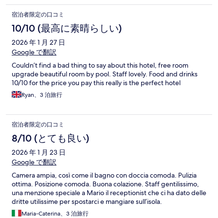
宿泊者限定の口コミ
10/10 (最高に素晴らしい)
2026 年 1 月 27 日
Google で翻訳
Couldn’t find a bad thing to say about this hotel, free room
upgrade beautiful room by pool. Staff lovely. Food and drinks
10/10 for the price you pay this really is the perfect hotel
Ryan、3 泊旅行
宿泊者限定の口コミ
8/10 (とても良い)
2026 年 1 月 23 日
Google で翻訳
Camera ampia, così come il bagno con doccia comoda. Pulizia
ottima. Posizione comoda. Buona colazione. Staff gentilissimo,
una menzione speciale a Mario il receptionist che ci ha dato delle
dritte utilissime per spostarci e mangiare sull’isola.
Maria-Caterina、3 泊旅行