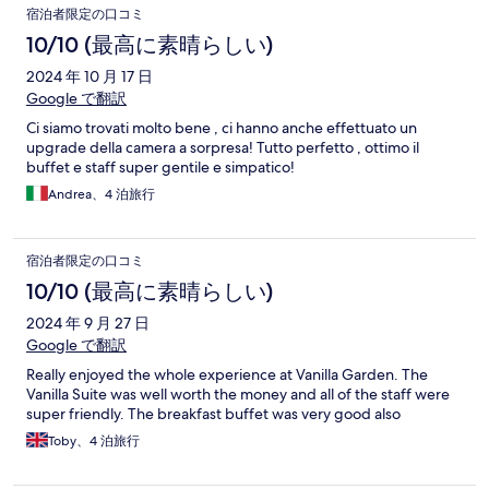
宿泊者限定の口コミ
10/10 (最高に素晴らしい)
2024 年 10 月 17 日
Google で翻訳
Ci siamo trovati molto bene , ci hanno anche effettuato un
upgrade della camera a sorpresa! Tutto perfetto , ottimo il
buffet e staff super gentile e simpatico!
Andrea、4 泊旅行
宿泊者限定の口コミ
10/10 (最高に素晴らしい)
2024 年 9 月 27 日
Google で翻訳
Really enjoyed the whole experience at Vanilla Garden. The
Vanilla Suite was well worth the money and all of the staff were
super friendly. The breakfast buffet was very good also
Toby、4 泊旅行