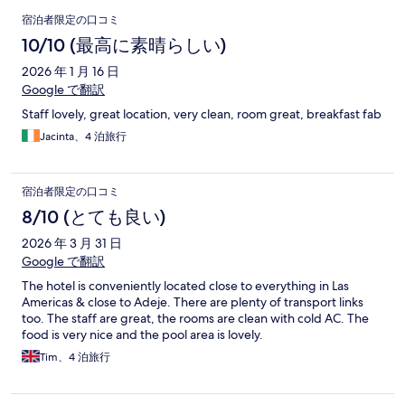
口
宿泊者限定の口コミ
コ
10/10 (最高に素晴らしい)
ミ
2026 年 1 月 16 日
Google で翻訳
Staff lovely, great location, very clean, room great, breakfast fab
Jacinta、4 泊旅行
宿泊者限定の口コミ
8/10 (とても良い)
2026 年 3 月 31 日
Google で翻訳
The hotel is conveniently located close to everything in Las
Americas & close to Adeje. There are plenty of transport links
too. The staff are great, the rooms are clean with cold AC. The
food is very nice and the pool area is lovely.
Tim、4 泊旅行