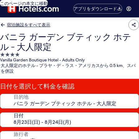
このページの本文に移動
アプリをダウンロード
宿泊施設をすべて表示
バニラ ガーデン ブティック ホテ
ル - 大人限定
4.0
Vanilla Garden Boutique Hotel - Adults Only
つ
大人限定のホテル - プラヤ・デ・ラス・アメリカスから 0.5 km、スパ
星
を併設
宿
泊
日付を選択して料金を確認
施
設
目的地
日付
旅行者