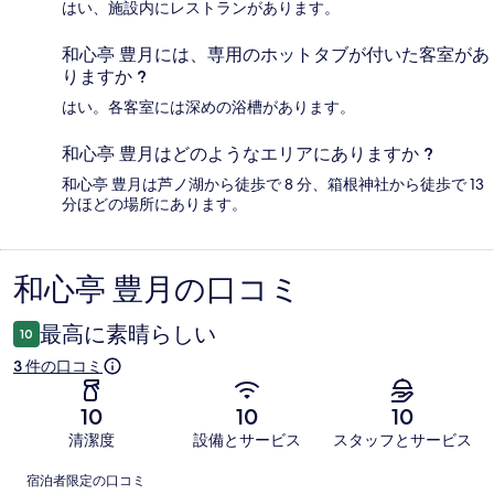
はい、施設内にレストランがあります。
和心亭 豊月には、専用のホットタブが付いた客室があ
りますか ?
はい。各客室には深めの浴槽があります。
和心亭 豊月はどのようなエリアにありますか ?
和心亭 豊月は芦ノ湖から徒歩で 8 分、箱根神社から徒歩で 13
分ほどの場所にあります。
和心亭 豊月の口コミ
口
コ
最高に素晴らしい
10
ミ
3 件の口コミ
10
10
10
清潔度
設備とサービス
スタッフとサービス
口
宿泊者限定の口コミ