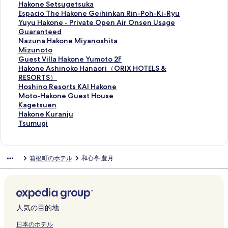
r
s
の
s
t
の
s
a
R
g
h
i
a
H
Hakone Setsugetsuka
a
K
ペ
G
e
ペ
e
k
e
e
a
r
k
a
E
Espacio The Hakone Geihinkan Rin-Poh-Ki-Ryu
s
A
ー
o
l
ー
n
o
g
l
k
a
o
k
s
Y
Yuyu Hakone - Private Open Air Onsen Usage
a
I
ジ
r
H
ジ
R
n
e
b
o
i
n
o
p
u
Guaranteed
r
S
を
a
a
を
y
e
n
a
n
H
e
n
a
y
N
Nazuna Hakone Miyanoshita
y
e
開
S
k
開
o
S
c
e
e
a
K
e
c
u
a
M
Mizunoto
o
n
く
a
o
く
k
e
y
r
m
k
o
S
i
H
z
i
G
Guest Villa Hakone Yumoto 2F
の
g
リ
i
n
リ
a
n
H
の
y
o
w
e
o
a
u
z
u
H
Hakone Ashinoko Hanaori（ORIX HOTELS &
ペ
o
ン
k
e
ン
n
g
a
ペ
o
n
a
t
T
k
n
u
e
a
RESORTS）
ー
k
ク
a
の
ク
-
o
k
ー
j
e
k
s
h
o
a
n
s
k
H
Hoshino Resorts KAI Hakone
ジ
u
の
ペ
A
k
o
ジ
i
S
i
u
e
n
H
o
t
o
o
M
Moto-Hakone Guest House
を
h
ペ
ー
w
u
n
を
n
e
e
g
H
e
a
t
V
n
s
o
K
Kagetsuen
開
a
ー
ジ
a
h
e
開
d
n
n
e
a
-
k
o
i
e
h
t
a
H
Hakone Kuranju
く
r
ジ
を
r
a
R
く
a
g
M
t
k
P
o
の
l
A
i
o
g
a
T
Tsumugi
リ
a
を
開
d
r
e
リ
i
o
i
s
o
r
n
ペ
l
s
n
-
e
k
s
ン
の
開
く
W
a
s
ン
の
k
k
u
n
i
e
ー
a
h
o
H
t
o
u
ク
ペ
く
リ
i
O
o
ク
ペ
u
a
k
e
v
M
ジ
H
i
R
a
s
n
m
箱根町のホテル
和心亭 豊月
ー
リ
ン
n
n
r
ー
h
w
a
G
a
i
を
a
n
e
k
u
e
u
ジ
ン
ク
n
s
t
ジ
a
a
の
e
t
y
開
k
o
s
o
e
K
g
を
ク
i
e
a
を
r
y
ペ
i
e
a
く
o
k
o
n
n
u
i
開
n
n
n
開
a
a
ー
h
O
n
リ
n
o
r
e
の
r
の
く
g
H
d
く
R
R
ジ
i
p
o
ン
e
H
t
G
ペ
a
ペ
リ
P
o
S
リ
e
y
を
n
e
s
ク
Y
a
s
u
ー
n
ー
人気の目的地
ン
r
t
p
ン
s
o
開
k
n
h
u
n
K
e
ジ
j
ジ
ク
i
e
a
ク
o
k
く
a
A
i
m
a
A
s
を
u
を
日本のホテル