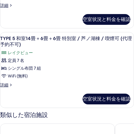
喫
可
べ
TYPE
詳細
煙
7.5
(代
4
可
て
畳
和
理
(代
空室状況と料金を確認
の
室
角
理
予
10
予
写
部
畳
約
約
TYPE
TYPE 5 和室14畳＋6畳＋6畳 特別室
真
屋
5
＋
TYPE 5 和室14畳＋6畳＋6畳 特別室 / 芦ノ湖棟 / 喫煙可 (代理
不
不
5
7.5
を
可)
予約不可)
/
可)
畳
和
の
表
芦
レイクビュー
角
詳
の
室
部
示
ノ
細
定員 7 名
す
14
屋
す
湖
シングル布団 7 組
/
畳
べ
る
棟
芦
WiFi (無料)
＋
て
ノ
/
TYPE
詳細
湖
6
の
喫
5
棟
畳
写
和
/
煙
空室状況と料金を確認
室
＋
喫
真
可
14
煙
6
を
畳
可
(代
類似した宿泊施設
畳
＋
表
(代
理
6
理
特
示
箱根・芦ノ湖 はなをり (オリックスホテルズ＆リゾーツ)
鮨オーベ
畳
予
予
別
＋