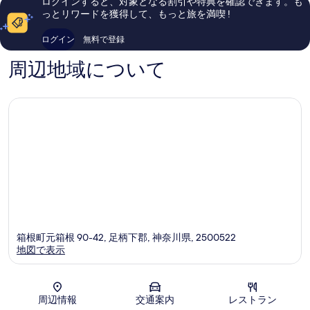
ログインすると、対象となる割引や特典を確認できます。も
す
ズ
い、
し
っとリワードを獲得して、もっと旅を満喫 !
＆
口
い、
べ
リ
コ
口
て
ログイン
無料で登録
ゾ
ミ
コ
ー
54
ミ
の
周辺地域について
ツ)
件
1,381
写
元
件
件
箱
の
真
件
根
口
の
を
コ
口
表
ミ
コ
ミ
示
す
る
箱根町元箱根 90-42, 足柄下郡, 神奈川県, 2500522
地図で表示
地図
周辺情報
交通案内
レストラン