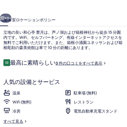
写
前へ
次へ
真
45+
概要
客室
ロケーション
ポリシー
ギ
立地の良い和心亭 豊月は、芦ノ湖および箱根神社から徒歩 15 分圏
ャ
内です。WiFi、セルフパーキング、有線インターネットアクセスを
無料でご利用いただけます。また、箱根小涌園ユネッサンおよび箱
ラ
根彫刻の森美術館は車で 10 分の距離にあります。
リ
ー
口
最高に素晴らしい
10
3 件の口コミをすべて表示
10段階中10
コ
ミ
温泉
人気の設備とサービス
温泉
駐車場 (無料)
WiFi (無料)
レストラン
冷房
電気自動車充電スタンド
すべて見る