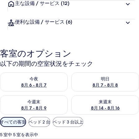
主な設備 / サービス
(12)
便利な設備 / サービス
(6)
客室のオプション
以下の期間の空室状況をチェック
今夜 8月 6 - 8月 7 の空室状況をチェック
明日 8月 7 - 8月 8 の空室
今夜
明日
8月 6 - 8月 7
8月 7 - 8月 8
今週末 8月 7 - 8月 9 の空室状況をチェック
来週末 8月 14 - 8月 16 の
今週末
来週末
8月 7 - 8月 9
8月 14 - 8月 16
利
すべての客室
ベッド 2 台
ベッド 3 台以上
用
可
5 室中 5 室を表示中