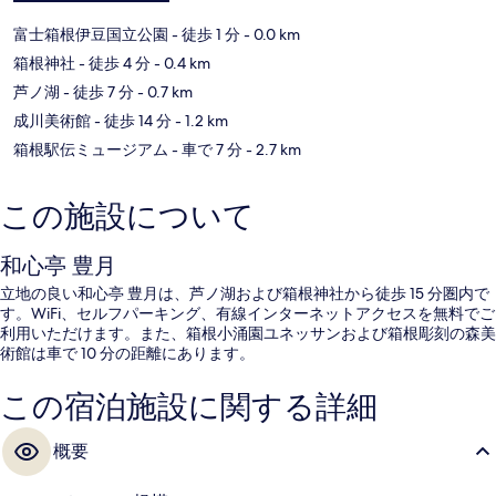
富士箱根伊豆国立公園
- 徒歩 1 分
- 0.0 km
箱根神社
- 徒歩 4 分
- 0.4 km
芦ノ湖
- 徒歩 7 分
- 0.7 km
成川美術館
- 徒歩 14 分
- 1.2 km
箱根駅伝ミュージアム
- 車で 7 分
- 2.7 km
この施設について
和心亭 豊月
立地の良い和心亭 豊月は、芦ノ湖および箱根神社から徒歩 15 分圏内で
す。WiFi、セルフパーキング、有線インターネットアクセスを無料でご
利用いただけます。また、箱根小涌園ユネッサンおよび箱根彫刻の森美
術館は車で 10 分の距離にあります。
この宿泊施設に関する詳細
概要