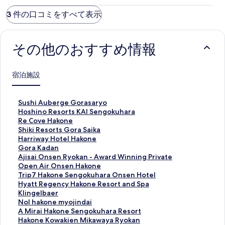
3 件の口コミをすべて表示
その他のおすすめ情報
宿泊施設
S
Sushi Auberge Gorasaryo
u
H
Hoshino Resorts KAI Sengokuhara
s
o
R
Re Cove Hakone
h
s
e
S
Shiki Resorts Gora Saika
i
h
C
h
H
Harriway Hotel Hakone
A
i
o
i
a
G
Gora Kadan
u
n
v
k
r
o
A
Ajisai Onsen Ryokan - Award Winning Private
b
o
e
i
r
r
j
Open Air Onsen Hakone
e
R
H
R
i
a
i
T
Trip7 Hakone Sengokuhara Onsen Hotel
r
e
a
e
w
K
s
r
H
Hyatt Regency Hakone Resort and Spa
g
s
k
s
a
a
a
i
y
K
Klingelbaer
e
o
o
o
y
d
i
p
a
l
N
Nol hakone myojindai
G
r
n
r
H
a
O
7
t
i
o
A
A Mirai Hakone Sengokuhara Resort
o
t
e
t
o
n
n
H
t
n
l
M
H
Hakone Kowakien Mikawaya Ryokan