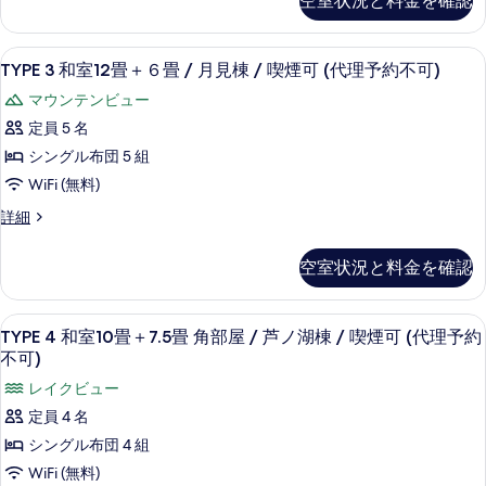
空室状況と料金を確認
畳
室
約
予
10
/
約
不
畳
不
芦
TYPE
TYPE 3 和室12畳＋６畳 / 月見棟 
5
＋
TYPE 3 和室12畳＋６畳 / 月見棟 / 喫煙可 (代理予約不可)
可)
可)
3
ノ
6
の
の
マウンテンビュー
畳
和
詳
湖
/
す
定員 5 名
細
室
棟
芦
べ
シングル布団 5 組
12
ノ
/
て
湖
WiFi (無料)
畳
喫
棟
の
＋
TYPE
詳細
煙
/
3
写
喫
６
可
和
煙
空室状況と料金を確認
真
畳
室
(代
可
12
を
/
(代
理
畳
理
TYPE
TYPE 4 和室10畳＋7.5畳 角部屋 
表
月
5
＋
予
TYPE 4 和室10畳＋7.5畳 角部屋 / 芦ノ湖棟 / 喫煙可 (代理予約
予
4
示
６
見
不可)
約
約
畳
和
不
す
棟
レイクビュー
不
/
可)
室
る
/
月
定員 4 名
の
可)
10
見
喫
詳
シングル布団 4 組
の
棟
畳
細
煙
/
WiFi (無料)
す
＋