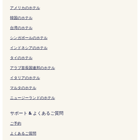
v
l
の
r
a
リ
n
i
t
o
o
I
t
開
の
開
アメリカのホテル
a
の
ペ
t
n
ン
R
r
a
t
r
H
H
く
ペ
く
t
ペ
ー
の
の
ク
i
O
の
o
i
a
o
リ
ー
リ
韓国のホテル
e
ー
ジ
ペ
ペ
n
n
ペ
2
（
k
u
ン
ジ
ン
O
ジ
を
ー
ー
-
s
ー
F
O
o
s
ク
を
ク
台湾のホテル
p
を
開
ジ
ジ
P
e
ジ
の
R
n
e
開
e
開
く
を
を
o
n
を
ペ
I
e
の
く
シンガポールのホテル
n
く
リ
開
開
h
U
開
ー
X
の
ペ
リ
A
リ
ン
く
く
-
s
く
ジ
H
ペ
ー
ン
インドネシアのホテル
i
ン
ク
リ
リ
K
a
リ
を
O
ー
ジ
ク
タイのホテル
r
ク
ン
ン
i
g
ン
開
T
ジ
を
O
ク
ク
-
e
ク
く
E
を
開
アラブ首長国連邦のホテル
n
R
G
リ
L
開
く
s
y
u
ン
S
く
リ
イタリアのホテル
e
u
a
ク
&
リ
ン
n
の
r
R
ン
ク
マルタのホテル
H
ペ
a
E
ク
ニュージーランドのホテル
a
ー
n
S
k
ジ
t
O
o
を
e
R
サポート & よくあるご質問
n
開
e
T
e
く
d
S
ご予約
の
リ
の
）
ペ
ン
ペ
の
よくあるご質問
ー
ク
ー
ペ