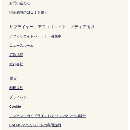
ジ
ジ
ー
お問い合わせ
を
を
ジ
宿泊施設の口コミを書く
開
開
を
く
く
開
リ
リ
く
サプライヤー、アフィリエイト、メディア向け
ン
ン
リ
ク
ク
ン
アフィリエイトパートナー募集中
ク
ニュースルーム
広告掲載
旅行会社
規定
利用規約
プライバシー
Cookie
コンテンツガイドラインおよびコンテンツの報告
Hotels.com リワードの利用規約