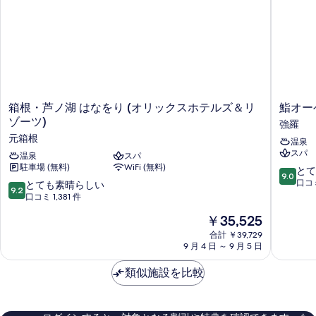
す
約
約
6
室
不
る
畳
不
可)
/
特
の
可)
芦
別
詳
の
室
細
ノ
/
す
湖
芦
べ
ノ
棟
箱
鮨
箱根・芦ノ湖 はなをり (オリックスホテルズ＆リ
鮨オー
湖
て
根・
オ
/
ゾーツ)
強羅
棟
芦
ー
の
喫
/
元箱根
温泉
ノ
ベ
喫
写
スパ
煙
湖
温泉
スパ
ル
煙
駐車場 (無料)
WiFi (無料)
は
ジ
10
とて
真
可
可
9.0
な
ュ
段
口コミ
10
とても素晴らしい
(代
を
9.2
(代
を
強
階
段
口コミ 1,381 件
理
り
羅
表
中
階
理
予
現
￥35,525
(オ
茶
9.0、
中
示
約
予
在
リ
寮
と
9.2、
合計 ￥39,729
不
の
す
ッ
強
て
約
9 月 4 日 ～ 9 月 5 日
と
可)
料
ク
羅
も
て
る
不
の
金
ス
素
類似施設を比較
も
詳
は
可)
ホ
晴
素
細
￥35,525
テ
ら
晴
の
ル
し
ら