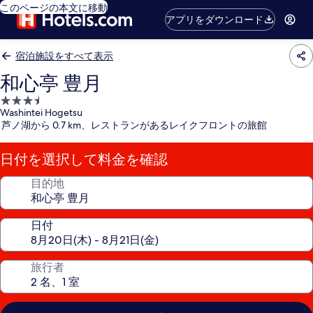
このページの本文に移動
アプリをダウンロード
宿泊施設をすべて表示
和心亭 豊月
3.5
Washintei Hogetsu
つ
芦ノ湖から 0.7 km、レストランがあるレイクフロントの旅館
星
宿
日付を選択して料金を確認
泊
施
目的地
設
日付
旅行者