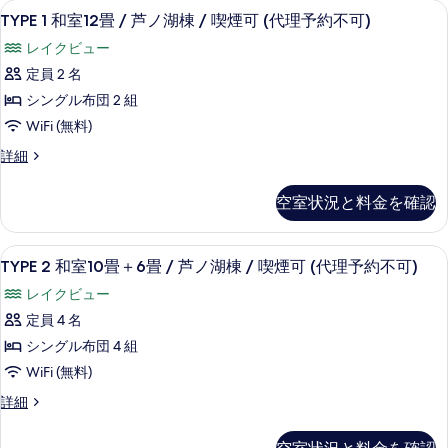
能
TYPE
TYPE 1 和室12畳 / 芦ノ湖棟 / 
4
TYPE 1 和室12畳 / 芦ノ湖棟 / 喫煙可 (代理予約不可)
な
1
客
レイクビュー
和
室
定員 2 名
室
の
シングル布団 2 組
12
絞
WiFi (無料)
畳
り
/
TYPE
詳細
込
1
芦
み
和
条
空室状況と料金を確認
ノ
室
件
12
湖
畳
TYPE
TYPE 2 和室10畳＋6畳 / 芦ノ湖棟
棟
4
/
TYPE 2 和室10畳＋6畳 / 芦ノ湖棟 / 喫煙可 (代理予約不可)
2
/
芦
レイクビュー
ノ
和
喫
湖
定員 4 名
室
煙
棟
シングル布団 4 組
10
/
可
喫
WiFi (無料)
畳
(代
煙
＋
TYPE
詳細
可
理
2
(代
6
予
和
理