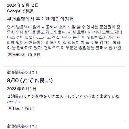
2024 年 2 月 12 日
Google で翻訳
부천호텔에서 투숙한 개인의경험
먼저 방음벽이 앒게 시공되서 소리가 잘 날 수 있다는 종업원의 정
중한 안내설명을 듣고 체크인했다. 사실 호텔이라지만 모텔느낌이
다소 섞어 있었다. 그리고 객실 따라서는 티비 셋탑박스가 가장자
리에 있어서 처음에는 리모컨이 잘 작동이 야 될 수도 있다는 착각
이 들 만하다고 봤다. 갠적으로 이 부분은 종업원을 불러서 잘 해결
했으며, 체크아웃하기 직전인 다음날 아침에 복도인지 옆방인지
HEEJAE、1 泊旅行
청소하시는 듯한 분들의 목소리하고 작업 소리가 잘 들렸다. 정말
체크인할 때 설명한대로 단열재라 그런지 방음이 잘 되지 않아서
소음이 정말 예민한 사람한테는 치명적일 수도 있을 거 같다. 사실
宿泊者限定の口コミ
이 호텔을 선택한 데에는 구매지만 아침식사가 제공된다길래 고른
거였다. 만약 다음번에 같은 상황이라면 선택에 좀 더 신경 쓸 거
8/10 (とても良い)
같다. 그래도 종업원들이 정중하게 응대해줘서 나름 편히 쉬다가
2023 年 5 月 1 日
체크아웃했다.
２泊目のリネン交換をリクエストしていたがうまく出来ていな
かった。
Eiko、1 泊旅行
宿泊者限定の口コミ