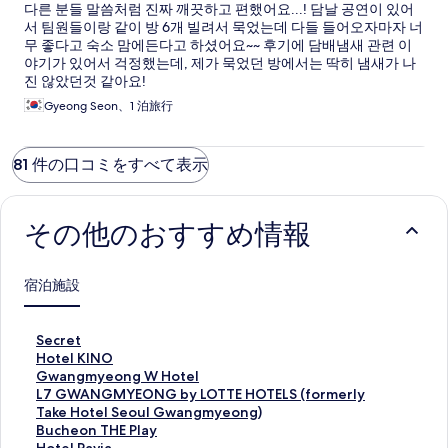
다른 분들 말씀처럼 진짜 깨끗하고 편했어요...! 담날 공연이 있어
서 팀원들이랑 같이 방 6개 빌려서 묵었는데 다들 들어오자마자 너
무 좋다고 숙소 맘에든다고 하셨어요~~ 후기에 담배냄새 관련 이
야기가 있어서 걱정했는데, 제가 묵었던 방에서는 딱히 냄새가 나
진 않았던것 같아요!
Gyeong Seon、1 泊旅行
81 件の口コミをすべて表示
その他のおすすめ情報
宿泊施設
S
Secret
e
H
Hotel KINO
c
o
G
Gwangmyeong W Hotel
r
t
w
L
L7 GWANGMYEONG by LOTTE HOTELS (formerly
e
e
a
7
Take Hotel Seoul Gwangmyeong)
t
l
n
G
B
Bucheon THE Play
の
K
g
W
u
H