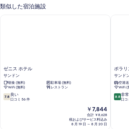
ム
ツ
類似した宿泊施設
示
イ
の
ン
す
ゼニス ホテル
ポラリス
す
ル
る
ー
べ
ム
て
の
詳
の
細
写
真
を
ゼ
ポ
ゼニス ホテル
ポラリ
表
ニ
ラ
サンドン
サンド
示
ス
リ
朝食 (無料)
駐車場 (無料)
空港送
ホ
ス
す
WiFi (無料)
レストラン
WiFi 
テ
ホ
る
ル
テ
10
10
良い
非常
7.8
8.8
サ
ル
段
段
口コミ 56 件
口コミ
ン
サ
階
階
現
￥7,844
ド
ン
中
中
在
ン
ド
7.8、
8.8、
合計 ￥8,628
の
税およびサービス料込み
ン
良
非
料
8 月 19 日 ～ 8 月 20 日
い、
常
金