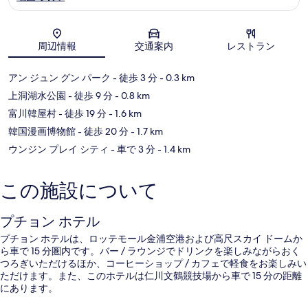
地図
周辺情報
交通案内
レストラン
アン ジュン グン パーク
- 徒歩 3 分
- 0.3 km
上洞湖水公園
- 徒歩 9 分
- 0.8 km
富川韓屋村
- 徒歩 19 分
- 1.6 km
韓国漫画博物館
- 徒歩 20 分
- 1.7 km
ウンジン プレイ シティ
- 車で 3 分
- 1.4 km
この施設について
プチョン ホテル
プチョン ホテルは、ロッテモール金浦空港および高尺スカイ ドームか
ら車で 15 分圏内です。バー / ラウンジでドリンクを楽しみながらおく
つろぎいただけるほか、コーヒーショップ / カフェで軽食をお楽しみい
ただけます。また、このホテルは仁川文鶴競技場から車で 15 分の距離
にあります。