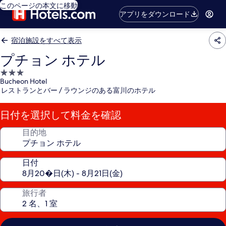
このページの本文に移動
アプリをダウンロード
宿泊施設をすべて表示
プチョン ホテル
3.0
Bucheon Hotel
つ
レストランとバー / ラウンジのある富川のホテル
星
宿
日付を選択して料金を確認
泊
施
目的地
設
日付
旅行者