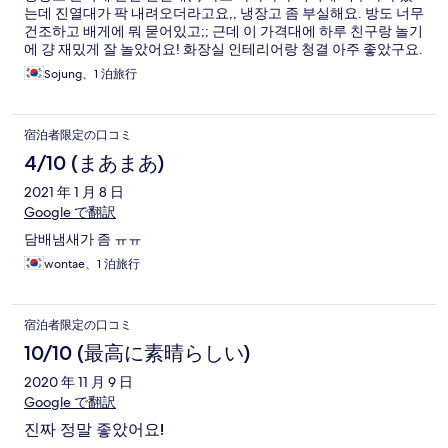
는데 진열대가 팍 내려오더라고요,, 냉장고 좀 부실해요. 방도 너무
건조하고 배게에 뭐 묻어있고;; 근데 이 가격대에 하루 친구랑 놀기
에 걍 재밌게 잘 놀았어요! 화장실 인테리어랑 청결 아주 좋았구요.
Sojung、1 泊旅行
宿泊者限定の口コミ
4/10 (まあまあ)
2021 年 1 月 8 日
Google で翻訳
담배냄새가 좀 ㅠㅠ
wontae、1 泊旅行
宿泊者限定の口コミ
10/10 (最高に素晴らしい)
2020 年 11 月 9 日
Google で翻訳
진짜 정말 좋았어요!