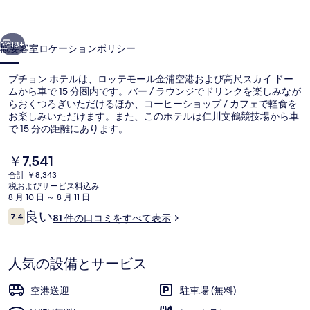
ル
前へ
次へ
の
18+
概要
客室
ロケーション
ポリシー
写
プチョン ホテルは、ロッテモール金浦空港および高尺スカイ ドー
真
ムから車で 15 分圏内です。バー / ラウンジでドリンクを楽しみなが
らおくつろぎいただけるほか、コーヒーショップ / カフェで軽食を
ギ
お楽しみいただけます。また、このホテルは仁川文鶴競技場から車
ャ
で 15 分の距離にあります。
ラ
現
￥7,541
在
リ
合計 ￥8,343
の
税およびサービス料込み
外観
ー
料
8 月 10 日 ～ 8 月 11 日
金
口
良い
7.4
81 件の口コミをすべて表示
は
10段階中7.4
コ
￥7,541
ミ
で
す
人気の設備とサービス
空港送迎
駐車場 (無料)