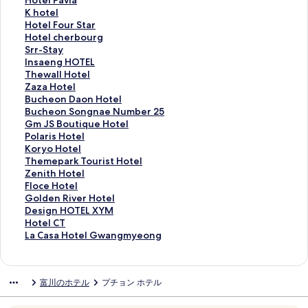
Hotel Pavia
ペ
I
m
A
c
o
K
K hotel
ー
N
y
N
h
t
h
H
Hotel Four Star
ジ
O
e
G
e
e
o
o
H
Hotel cherbourg
を
の
o
M
o
l
t
t
o
S
Srr-Stay
開
ペ
n
Y
n
P
e
e
t
r
I
Insaeng HOTEL
く
ー
g
E
T
a
l
l
e
r
n
T
Thewall Hotel
リ
ジ
W
O
H
v
の
F
l
-
s
h
Z
Zaza Hotel
ン
を
H
N
E
i
ペ
o
c
S
a
e
a
B
Bucheon Daon Hotel
ク
開
o
G
P
a
ー
u
h
t
e
w
z
u
B
Bucheon Songnae Number 25
く
t
b
l
の
ジ
r
e
a
n
a
a
c
u
G
Gm JS Boutique Hotel
リ
e
y
a
ペ
を
S
r
y
g
l
H
h
c
m
P
Polaris Hotel
ン
l
L
y
ー
開
t
b
の
H
l
o
e
h
J
o
K
Koryo Hotel
ク
の
O
の
ジ
く
a
o
ペ
O
H
t
o
e
S
l
o
T
Themepark Tourist Hotel
ペ
T
ペ
を
リ
r
u
ー
T
o
e
n
o
B
a
r
h
Z
Zenith Hotel
ー
T
ー
開
ン
の
r
ジ
E
t
l
D
n
o
r
y
e
e
F
Floce Hotel
ジ
E
ジ
く
ク
ペ
g
を
L
e
の
a
S
u
i
o
m
n
l
G
Golden River Hotel
を
H
を
リ
ー
の
開
の
l
ペ
o
o
t
s
H
e
i
o
o
D
Design HOTEL XYM
開
O
開
ン
ジ
ペ
く
ペ
の
ー
n
n
i
H
o
p
t
c
l
e
H
Hotel CT
く
T
く
ク
を
ー
リ
ー
ペ
ジ
H
g
q
o
t
a
h
e
d
s
o
L
La Casa Hotel Gwangmyeong
リ
E
リ
開
ジ
ン
ジ
ー
を
o
n
u
t
e
r
H
H
e
i
t
a
ン
L
ン
く
を
ク
を
ジ
開
t
a
e
e
l
k
o
o
n
g
e
C
ク
S
ク
リ
開
開
を
く
e
e
H
l
の
T
t
t
R
n
l
a
富川のホテル
プチョン ホテル
(
ン
く
く
開
リ
l
N
o
の
ペ
o
e
e
i
H
C
s
f
ク
リ
リ
く
ン
の
u
t
ペ
ー
u
l
l
v
O
T
a