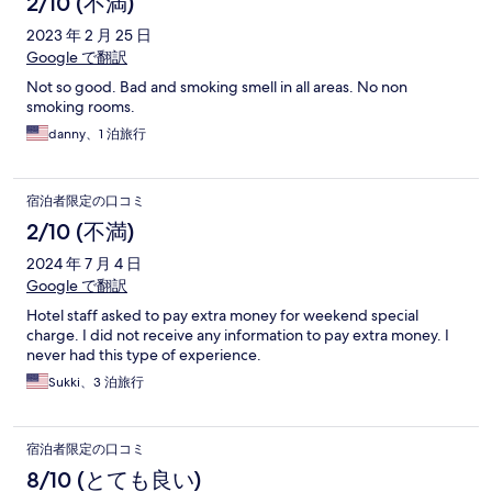
2/10 (不満)
2023 年 2 月 25 日
Google で翻訳
Not so good. Bad and smoking smell in all areas. No non
smoking rooms.
danny、1 泊旅行
宿泊者限定の口コミ
2/10 (不満)
2024 年 7 月 4 日
Google で翻訳
Hotel staff asked to pay extra money for weekend special
charge. I did not receive any information to pay extra money. I
never had this type of experience.
Sukki、3 泊旅行
宿泊者限定の口コミ
8/10 (とても良い)