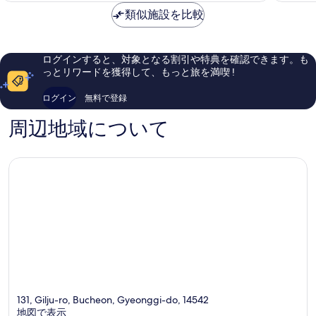
口
に
は
類似施設を比較
コ
良
￥7,844
ミ
い、
56
口
件
コ
ログインすると、対象となる割引や特典を確認できます。も
件
ミ
っとリワードを獲得して、もっと旅を満喫 !
の
505
口
件
ログイン
無料で登録
コ
件
ミ
の
周辺地域について
口
コ
ミ
131, Gilju-ro, Bucheon, Gyeonggi-do, 14542
地図で表示