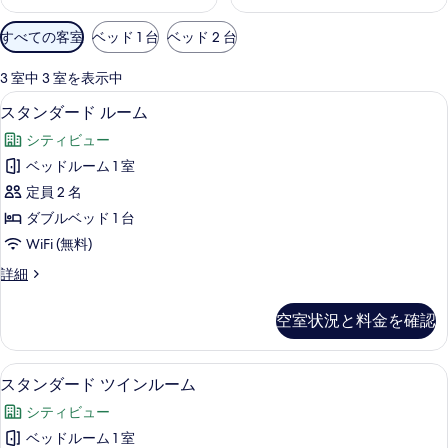
利
すべての客室
ベッド 1 台
ベッド 2 台
用
可
3 室中 3 室を表示中
能
スタンダード ルーム | アイロン / アイ
ス
2
スタンダード ルーム
な
タ
客
シティビュー
ン
室
ベッドルーム 1 室
ダ
の
定員 2 名
ー
絞
ダブルベッド 1 台
り
ド
WiFi (無料)
込
ル
み
ス
詳細
ー
タ
条
ム
ン
件
空室状況と料金を確認
ダ
の
ー
す
ド
スタンダード ツインルーム | アイロン 
ス
2
ル
スタンダード ツインルーム
べ
タ
ー
て
シティビュー
ム
ン
の
の
ベッドルーム 1 室