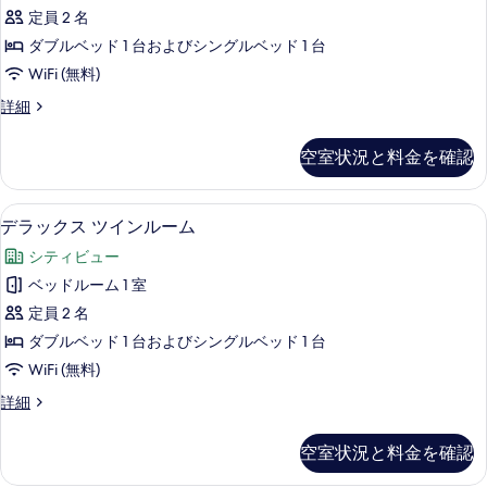
ダ
詳
写
定員 2 名
細
ー
真
ダブルベッド 1 台およびシングルベッド 1 台
ド
を
WiFi (無料)
ツ
表
ス
詳細
イ
タ
示
ン
ン
空室状況と料金を確認
す
ダ
ル
ー
る
ー
ド
デラックス ツインルーム | アイロン /
デ
3
ツ
デラックス ツインルーム
ム
ラ
イ
の
シティビュー
ン
ッ
ル
す
ベッドルーム 1 室
ク
ー
べ
定員 2 名
ム
ス
の
て
ダブルベッド 1 台およびシングルベッド 1 台
ツ
詳
の
WiFi (無料)
細
イ
写
デ
詳細
ン
ラ
真
ル
ッ
空室状況と料金を確認
を
ク
ー
ス
表