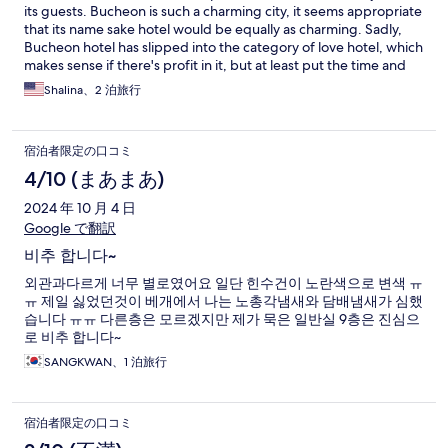
its guests. Bucheon is such a charming city, it seems appropriate
that its name sake hotel would be equally as charming. Sadly,
Bucheon hotel has slipped into the category of love hotel, which
makes sense if there's profit in it, but at least put the time and
care in to address the multiple unidentified stains on all the
Shalina、2 泊旅行
surfaces and some of the bedding, update the furniture and the
bedding, and descale the bathrooms so that lovers can actually
enjoy the romance of what could be a very wonderful hotel
宿泊者限定の口コミ
experience. The lobby is stunning which adds to the confusion
of the state of the rooms. With a little care this greatly named
4/10 (まあまあ)
hotel could actually live up to its name!
2024 年 10 月 4 日
Google で翻訳
비추 합니다~
외관과다르게 너무 별로였어요 일단 힌수건이 노란색으로 변색 ㅠ
ㅠ 제일 싫었던것이 베개에서 나는 노총각냄새와 담배냄새가 심했
습니다 ㅠㅠ 다른층은 모르겠지만 제가 묵은 일반실 9층은 진심으
로 비추 합니다~
SANGKWAN、1 泊旅行
宿泊者限定の口コミ