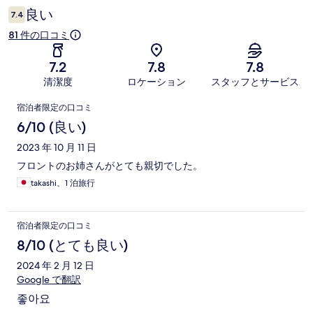
コ
良い
7.4
ミ
81 件の口コミ
7.2
7.8
7.8
清潔度
ロケーション
スタッフとサービス
口
宿泊者限定の口コミ
コ
6/10 (良い)
ミ
2023 年 10 月 11 日
フロントのお姉さんがとても親切でした。
takashi、1 泊旅行
宿泊者限定の口コミ
8/10 (とても良い)
2024 年 2 月 12 日
Google で翻訳
좋아요