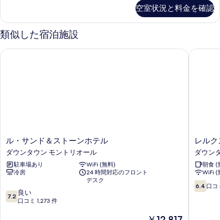
Double
空室状況と料金を確認
て
Room
の
の
詳
類似した宿泊施設
写
細
真
ル・サンド＆ストーンホテル
レルクス
を
表
示
す
る
ル・
レ
ル・サンド＆ストーンホテル
レルク
サ
ル
ダウンタウン モントリオール
ダウン
ン
ク
駐車場あり
WiFi (無料)
朝食 (
ド
ス
冷房
24 時間対応のフロント
WiFi 
＆
ホ
デスク
ス
テ
10
6.4
口コミ
10
ト
良い
ル
段
7.2
段
ー
口コミ 1,273 件
ダ
階
階
ン
ウ
中
現
￥12,817
中
ホ
ン
6.4、