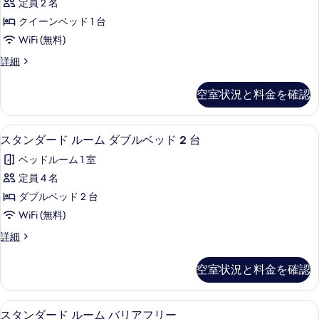
ク
ン
定員 2 名
ダ
イ
ベ
クイーンベッド 1 台
ー
ー
ン
ッ
WiFi (無料)
ド
ベ
ド
ス
詳細
ッ
ル
タ
1
ド
ー
ン
1
台
空室状況と料金を確認
ダ
台
ム
ソ
ー
ソ
ク
ド
フ
フ
デスク、アイロン / アイロン台、WiFi
ス
8
ル
スタンダード ルーム ダブルベッド 2 台
イ
ァ
ァ
タ
ー
ー
ー
ベッドルーム 1 室
ム
ー
ベ
ン
ク
ン
定員 4 名
ッ
ベ
ダ
イ
ド
ベ
ダブルベッド 2 台
ー
ッ
ー
付
ン
ッ
WiFi (無料)
き
ド
ド
ベ
の
ド
ス
詳細
ッ
付
ル
詳
タ
1
ド
細
き
ー
ン
1
台
空室状況と料金を確認
ダ
の
台
ム
の
ー
の
す
ダ
ド
詳
す
デスク、アイロン / アイロン台、WiFi
ス
5
ル
スタンダード ルーム バリアフリー
べ
ブ
細