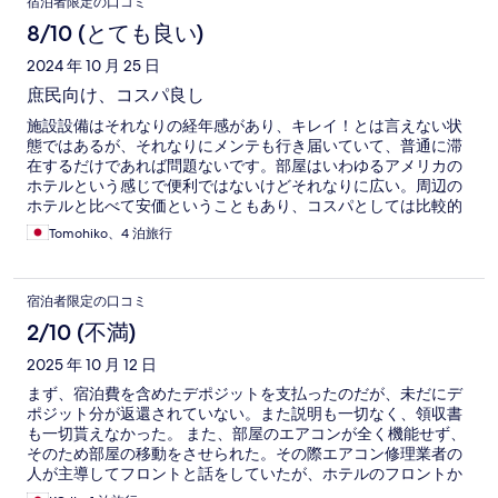
宿泊者限定の口コミ
8/10 (とても良い)
2024 年 10 月 25 日
庶民向け、コスパ良し
施設設備はそれなりの経年感があり、キレイ！とは言えない状
態ではあるが、それなりにメンテも行き届いていて、普通に滞
在するだけであれば問題ないです。部屋はいわゆるアメリカの
ホテルという感じで便利ではないけどそれなりに広い。周辺の
ホテルと比べて安価ということもあり、コスパとしては比較的
良いのではないかと思います。空港行きのバス停が目の前にあ
Tomohiko、4 泊旅行
るし、駅やノートルダム聖堂も徒歩圏なので割と便利です。経
済的に許す、あるいは快適な滞在を求めるのであればもっと良
いところに泊まりますが、出張で上限があるので次に機会があ
宿泊者限定の口コミ
ってもここを選択するような気がします。
2/10 (不満)
2025 年 10 月 12 日
まず、宿泊費を含めたデポジットを支払ったのだが、未だにデ
ポジット分が返還されていない。また説明も一切なく、領収書
も一切貰えなかった。 また、部屋のエアコンが全く機能せず、
そのため部屋の移動をさせられた。その際エアコン修理業者の
人が主導してフロントと話をしていたが、ホテルのフロントか
ら私へは謝罪の言葉もなかった。 これらのことがあり、このホ