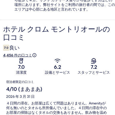
ら徒歩で 4 分、サント カトリーヌ通りから徒歩で 2 分ほどの
場所にあります。弊社サイトをご利用の旅行者の間では、この
エリアは中心部にある地区と言われています。
ホテル クロム モントリオールの
口
口コミ
コ
ミ
良い
7.0
4,456 件の口コミ
7.0
6.2
7.2
清潔度
設備とサービス
スタッフとサービス
口
宿泊者限定の口コミ
コ
4/10 (まあまあ)
ミ
2026 年 3 月 31 日
４日間の滞在。お部屋は広くて問題はありません。Amenityが
何も無いのとタオルも所所傷んでいました。４日間の滞在中の
お部屋の掃除はなくタオルの交換もありません。飲み物を温め