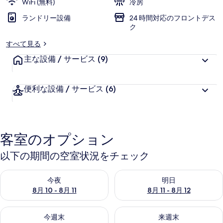
WiFi (無料)
冷房
ー
ランドリー設備
24 時間対応のフロントデス
ク
すべて見る
主な設備 / サービス
(9)
便利な設備 / サービス
(6)
客室のオプション
以下の期間の空室状況をチェック
今夜 8月 10 - 8月 11 の空室状況をチェック
明日 8月 11 - 8月 12 の空
今夜
明日
8月 10 - 8月 11
8月 11 - 8月 12
今週末 8月 14 - 8月 16 の空室状況をチェック
来週末 8月 21 - 8月 23 の
今週末
来週末