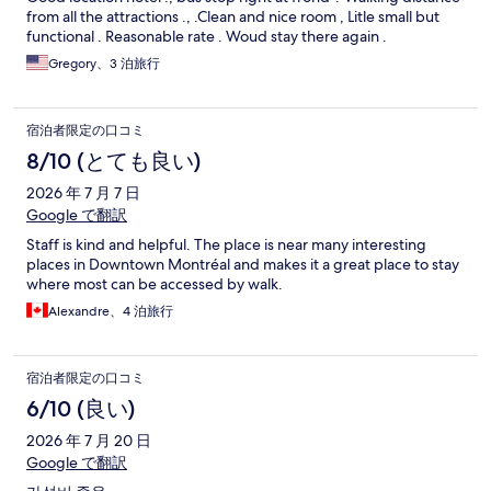
from all the attractions ., .Clean and nice room , Litle small but
functional . Reasonable rate . Woud stay there again .
Gregory、3 泊旅行
宿泊者限定の口コミ
8/10 (とても良い)
2026 年 7 月 7 日
Google で翻訳
Staff is kind and helpful. The place is near many interesting
places in Downtown Montréal and makes it a great place to stay
where most can be accessed by walk.
Alexandre、4 泊旅行
宿泊者限定の口コミ
6/10 (良い)
2026 年 7 月 20 日
Google で翻訳