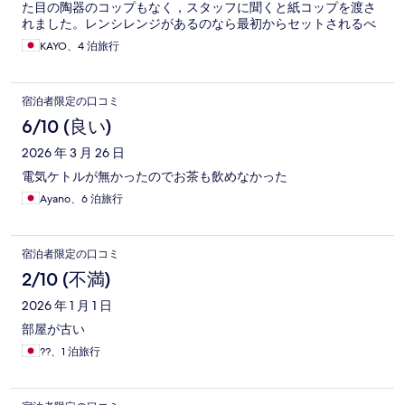
た目の陶器のコップもなく，スタッフに聞くと紙コップを渡さ
れました。レンシレンジがあるのなら最初からセットされるべ
きだと思います。安いホテルなので仕方ありませんが。日本と
KAYO、4 泊旅行
比べては行けないですが他国でもこの経験は初めてでした。
宿泊者限定の口コミ
6/10 (良い)
2026 年 3 月 26 日
電気ケトルが無かったのでお茶も飲めなかった
Ayano、6 泊旅行
宿泊者限定の口コミ
2/10 (不満)
2026 年 1 月 1 日
部屋が古い
??、1 泊旅行