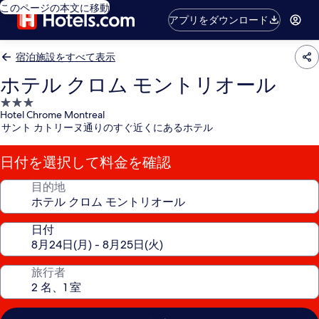
このページの本文に移動
アプリをダウンロード
宿泊施設をすべて表示
ホテル クロム モントリオール
3.0
Hotel Chrome Montreal
つ
サント カトリーヌ通りのすぐ近くにあるホテル
星
宿
日付を選択して料金を確認
泊
施
目的地
設
日付
旅行者