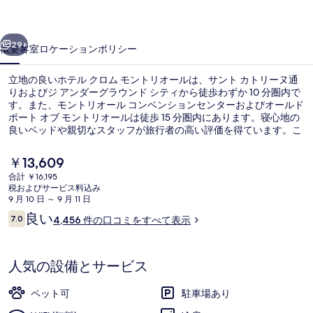
モ
前へ
次へ
ン
29+
概要
客室
ロケーション
ポリシー
ト
立地の良いホテル クロム モントリオールは、サント カトリーヌ通
リ
りおよびジ アンダーグラウンド シティから徒歩わずか 10 分圏内で
す。また、モントリオール コンベンションセンターおよびオールド
オ
ポート オブ モントリオールは徒歩 15 分圏内にあります。寝心地の
ー
良いベッドや親切なスタッフが旅行者の高い評価を得ています。こ
の宿泊施設からは歩いてすぐ公共交通機関を利用できます。地下鉄
ル
シャン ド マルス駅までは 4 分、地下鉄 べリ UQAM 駅までは 6 分で
現
￥13,609
す。
在
の
合計 ￥16,195
の
税およびサービス料込み
ロビー
写
料
9 月 10 日 ～ 9 月 11 日
金
口
良い
真
7.0
4,456 件の口コミをすべて表示
は
10段階中7.0
コ
￥13,609
ギ
ミ
で
す
ャ
人気の設備とサービス
ラ
ペット可
駐車場あり
リ