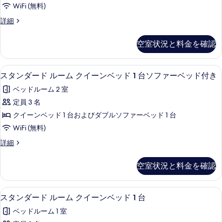
WiFi (無料)
Standard
詳細
King
Room
空室状況と料金を確認
の
詳
細
デスク、アイロン / アイロン台、WiFi
ス
6
スタンダード ルーム クイーンベッド 1 台ソファーベッド付き
タ
ベッドルーム 2 室
ン
定員 3 名
ダ
クイーンベッド 1 台およびダブルソファーベッド 1 台
ー
WiFi (無料)
ド
ス
詳細
ル
タ
ー
ン
空室状況と料金を確認
ダ
ム
ー
ク
ド
デスク、アイロン / アイロン台、WiFi
ス
5
ル
スタンダード ルーム クイーンベッド 1 台
イ
タ
ー
ー
ベッドルーム 1 室
ム
ン