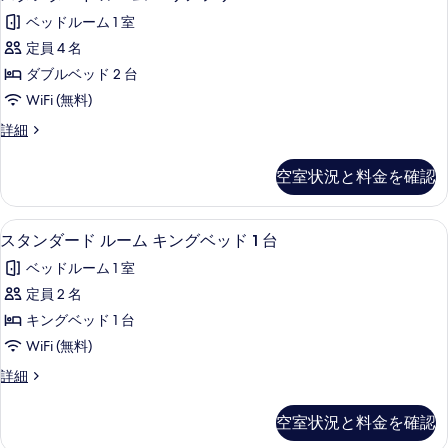
べ
タ
ー
て
ル
ベッドルーム 1 室
ム
て
ン
ダ
の
ベ
定員 4 名
の
ダ
ブ
写
ッ
ダブルベッド 2 台
ル
写
ー
真
ベ
ド
WiFi (無料)
真
ド
ッ
を
2
ス
詳細
ド
を
ル
タ
台
表
2
表
ー
ン
台
の
空室状況と料金を確認
示
ダ
示
の
ム
す
ー
す
詳
す
バ
ド
細
べ
デスク、アイロン / アイロン台、WiFi
ス
る
5
ル
スタンダード ルーム キングベッド 1 台
る
リ
て
タ
ー
ア
ベッドルーム 1 室
ム
の
ン
バ
フ
定員 2 名
写
ダ
リ
リ
キングベッド 1 台
ア
真
ー
フ
ー
WiFi (無料)
を
ド
リ
の
ス
詳細
ー
表
ル
タ
す
の
示
ー
ン
詳
空室状況と料金を確認
べ
ダ
す
細
ム
ー