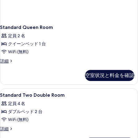
示
を
す
表
る
示
Standard Queen Room
す
定員 2 名
る
クイーンベッド 1 台
WiFi (無料)
Standard
詳細
Queen
Room
空室状況と料金を確認
の
詳
細
Standard
デスク、アイロン / アイロン台、WiFi
8
Standard Two Double Room
Two
定員 4 名
Double
ダブルベッド 2 台
Room
の
WiFi (無料)
す
Standard
詳細
Two
べ