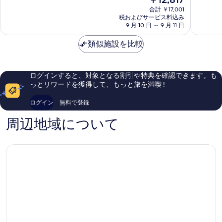
在
7.2、
テ
タ
口
合計 ￥17,001
の
良
ル
ウ
コ
税およびサービス料込み
料
い、
ダ
9 月 10 日 ～ 9 月 11 日
ン
ミ
金
口
ウ
モ
1,890
は
コ
ン
類似施設を比較
ン
件
￥12,817
ミ
タ
ト
件
1,273
ウ
リ
の
件
ン
オ
口
ログインすると、対象となる割引や特典を確認できます。も
件
モ
ー
コ
っとリワードを獲得して、もっと旅を満喫 !
の
ン
ル
ミ
口
ト
ログイン
無料で登録
コ
リ
ミ
オ
周辺地域について
ー
ル