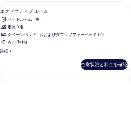
て
る
キ
ド
エグゼクティブ ルーム | デスク、アイロ
エ
の
5
ル
エグゼクティブ ルーム
ン
グ
ー
写
グ
ベッドルーム 1 室
ム
ゼ
真
キ
ベ
定員 3 名
ク
を
ン
ッ
クイーンベッド 1 台およびダブルソファーベッド 1 台
グ
テ
表
ベ
ド
WiFi (無料)
ィ
示
ッ
1
エ
詳細
ド
ブ
す
グ
台
1
ル
ゼ
る
台
の
空室状況と料金を確認
ク
の
ー
す
テ
詳
ム
ィ
細
べ
ブ
の
て
ル
す
ー
の
ム
べ
写
の
て
詳
真
細
の
を
写
表
真