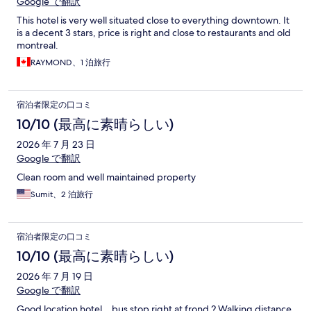
Google で翻訳
This hotel is very well situated close to everything downtown. It
is a decent 3 stars, price is right and close to restaurants and old
montreal.
RAYMOND、1 泊旅行
宿泊者限定の口コミ
10/10 (最高に素晴らしい)
2026 年 7 月 23 日
Google で翻訳
Clean room and well maintained property
Sumit、2 泊旅行
宿泊者限定の口コミ
10/10 (最高に素晴らしい)
2026 年 7 月 19 日
Google で翻訳
Good location hotel ., bus stop right at frond ? Walking distance