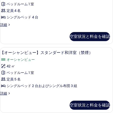
シ
す
タ
ダ
ベッドルーム 1 室
ャ
る
ン
ー
定員 4 名
ダ
ン
ー
ド
シングルベッド 4 台
ビ
ド
ツ
【オ
詳細
ツ
ュ
ー
イ
イ
ー】
シ
ン
空室状況と料金を確認
ン
ャ
（禁
ス
ン
（禁
煙）
タ
ビ
の
【オーシャンビュー】スタンダード和洋
【オ
煙）
3
ュ
【オーシャンビュー】スタンダード和洋室（禁煙）
ン
詳
ー
ー】
の
細
ダ
オーシャンビュー
ス
シ
す
タ
ー
42 ㎡
ャ
べ
ン
ド
ベッドルーム 1 室
ダ
ン
て
ー
フ
定員 5 名
ビ
の
ド
ォ
シングルベッド 2 台およびシングル布団 3 組
フ
ュ
写
ー
ォ
【オ
詳細
ー】
真
ー
ー
ス
ス
ス
シ
を
空室状況と料金を確認
（禁
（禁
ャ
タ
表
煙）
ン
煙）