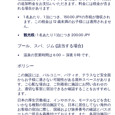
の追加料金をお支払いいただきます。料金には税金が含ま
れる場合があります :
1 名あたり、1 泊につき、150.00 JPYの市税が徴収され
ます。この税金は 12 歳未満のお子様には適用されませ
ん。
観光税 :
1 名あたり 1 泊につき 200.00 JPY
プール、スパ、ジム (該当する場合)
温泉の営業時間は 6:00 ～ 深夜 0 時 です。
ポリシー
この施設には、バルコニー、パティオ、テラスなど安全面
からお子様に適さない可能性がある屋外スペースがありま
す。ご心配な場合は、ご到着前に施設にお問い合わせの
上、適切な客室に宿泊できるか確認することをおすすめし
ます。
日本の厚生労働省は、インやホテル、モーテルなどを含む
いかなる種類の宿泊施設でも、日本に​居住してない海外の
お客様の宿泊に際し、国籍および旅券番号の確認とパスポ
ートのご提示を義務付け​ております。また、各宿泊施設に