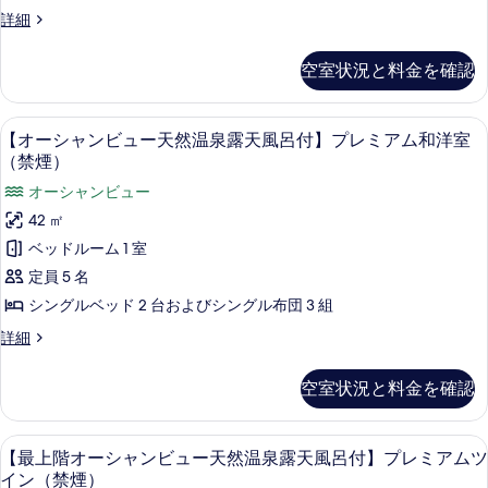
ュ
表
煙）
室
【オ
詳細
ー】
示
（禁
ー
の
煙）
デ
シ
す
空室状況と料金を確認
す
の
ャ
ラ
る
詳
ン
べ
ッ
細
ビ
【オーシャンビュー天然温泉露天風呂付
【オ
て
3
ュ
【オーシャンビュー天然温泉露天風呂付】プレミアム和洋室
ク
ー
ー】
の
（禁煙）
ス
デ
シ
写
オーシャンビュー
ラ
ツ
ャ
真
ッ
42 ㎡
イ
ク
ン
を
ベッドルーム 1 室
ス
ン
ビ
表
ツ
定員 5 名
（禁
イ
ュ
示
シングルベッド 2 台およびシングル布団 3 組
煙）
ン
ー
す
（禁
【オ
詳細
の
煙）
天
る
ー
す
の
シ
然
空室状況と料金を確認
詳
ャ
べ
温
細
ン
て
ビ
泉
【最上階オーシャンビュー天然温泉露天
【最
の
5
ュ
【最上階オーシャンビュー天然温泉露天風呂付】プレミアムツ
露
上
ー
イン（禁煙）
写