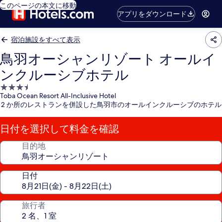
このページの本文に移動
アプリをダウンロード
宿泊施設をすべて表示
鳥羽オーシャンリゾート オールイ
ンクルーシブホテル
3.5
Toba Ocean Resort All-Inclusive Hotel
つ
2 か所のレストランを併設した鳥羽市のオールインクルーシブのホテル
星
宿
日付を選択して料金を確認
泊
施
目的地
設
日付
旅行者