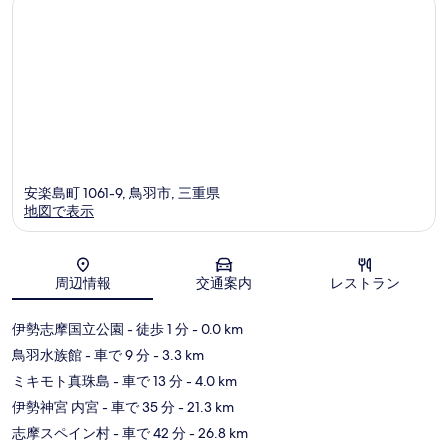
真
の
ミ
口
を
コ
表
ミ
示
す
る
安楽島町 1061-9, 鳥羽市, 三重県
地図で表示
地図
周辺情報
交通案内
レストラン
伊勢志摩国立公園
- 徒歩 1 分
- 0.0 km
鳥羽水族館
- 車で 9 分
- 3.3 km
ミキモト真珠島
- 車で 13 分
- 4.0 km
伊勢神宮 内宮
- 車で 35 分
- 21.3 km
志摩スペイン村
- 車で 42 分
- 26.8 km