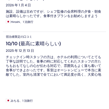
2026 年 1 月 4 日
施設、設備は古めですが、シェフ監修の会席料理の夕食・朝食
は素晴らしかったです。食事付きプランをお勧めしますよう
Hiroshi、1 泊旅行
宿泊者限定の口コミ
10/10 (最高に素晴らしい)
2025 年 12 月 13 日
チェックイン時スタッフの方は、ホテルの利用についてとても
丁寧な説明でした。食事の時に対応してくれたスタッフの方た
ちもおもてなしの心が伝わる対応で、雰囲気もよく落ち着いて
食事ができよかったです。客室はオーシャンビューで本当に素
敵でした。室内も清潔で全てにおいて満足度が高く、大変心地
よくゆっくり過ごせました。 ​ありがとうございました。
みちる、1 泊旅行