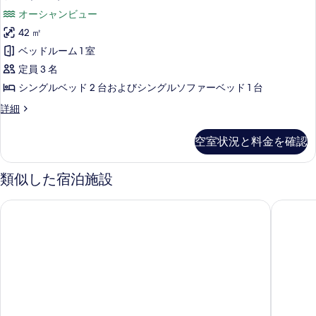
天
天
階
真
オーシャンビュー
然
風
オ
温
を
42 ㎡
呂
泉
ー
表
ベッドルーム 1 室
露
付】
シ
天
示
定員 3 名
プ
風
ャ
す
シングルベッド 2 台およびシングルソファーベッド 1 台
呂
レ
ン
付】
る
【最
詳細
ミ
プ
ビ
上
レ
ア
階
ュ
空室状況と料金を確認
ミ
オ
ム
ー
ア
ー
ム
和
シ
天
類似した宿泊施設
和
ャ
洋
然
洋
ン
鳥羽国際ホテル
TAOYA
室
室
ビ
温
（禁
ュ
（禁
泉
煙）
ー
煙）
の
露
天
詳
然
の
天
細
温
す
風
泉
べ
露
呂
天