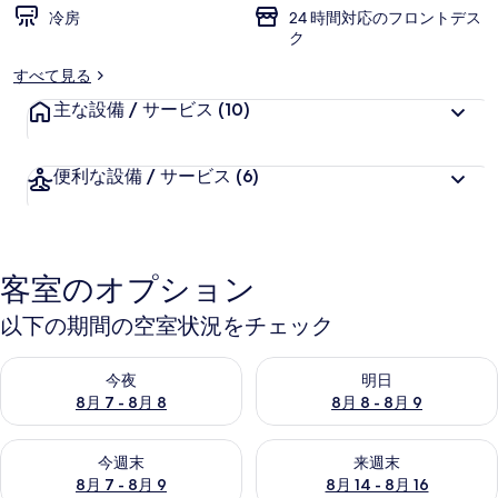
冷房
24 時間対応のフロントデス
シ
ク
ブ
すべて見る
ホ
主な設備 / サービス
(10)
テ
ル
便利な設備 / サービス
(6)
の
写
真
客室のオプション
ギ
以下の期間の空室状況をチェック
ャ
今夜 8月 7 - 8月 8 の空室状況をチェック
明日 8月 8 - 8月 9 の空室
今夜
明日
ラ
8月 7 - 8月 8
8月 8 - 8月 9
リ
今週末 8月 7 - 8月 9 の空室状況をチェック
来週末 8月 14 - 8月 16 の
ー
今週末
来週末
8月 7 - 8月 9
8月 14 - 8月 16