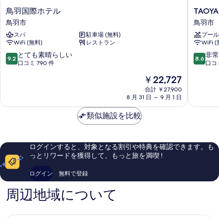
て
付】
風
鳥
TAOYA
鳥羽国際ホテル
TAOY
の
呂
プ
羽
志
鳥羽市
鳥羽市
付】
写
国
摩
レ
プ
スパ
駐車場 (無料)
プール
際
鳥
真
レ
ミ
WiFi (無料)
レストラン
WiFi 
ホ
羽
ミ
を
テ
市
ア
10
10
とても素晴らしい
非常
ア
9.2
8.6
ル
段
段
口コミ 790 件
口コミ
表
ム
ム
鳥
階
階
ツ
示
現
￥22,727
ツ
羽
中
中
イ
在
市
す
9.2、
8.6、
合計 ￥27,900
イ
ン
の
8 月 31 日 ～ 9 月 1 日
と
非
る
（禁
料
ン
て
常
煙）
金
類似施設を比較
も
に
（禁
の
は
素
良
詳
煙）
￥22,727
晴
い、
細
ら
口
の
ログインすると、対象となる割引や特典を確認できます。も
し
コ
っとリワードを獲得して、もっと旅を満喫 !
す
い、
ミ
べ
口
151
ログイン
無料で登録
コ
件
て
ミ
件
周辺地域について
の
790
の
件
口
写
件
コ