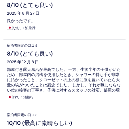
8/10 (とても良い)
2025 年 8 月 27 日
良かったです。
なお、1 泊旅行
宿泊者限定の口コミ
8/10 (とても良い)
2025 年 12 月 8 日
部屋付き露天風呂が最高でした。 一方、生後半年の子供がいた
ため、部屋内の浴槽を使用したとき、シャワーの持ち手が非常
に汚かったこと、クローゼットの上の棚に服を置いていたら大
量の埃がついたことは残念でした。 しかし、それが気にならな
い位の接客の丁寧さ、子供に対するスタッフの対応、部屋の環
境が良かったので、また、利用したいと思ってます。 良い家族
???、1 泊旅行
の思い出ができました。ありがとうございます！
宿泊者限定の口コミ
10/10 (最高に素晴らしい)