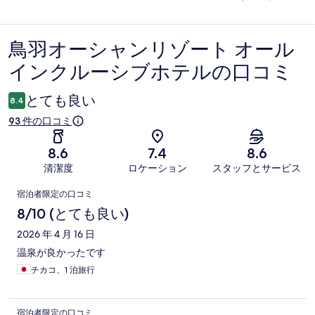
鳥羽オーシャンリゾート オール
口
インクルーシブホテルの口コミ
コ
ミ
とても良い
8.4
93 件の口コミ
8.6
7.4
8.6
清潔度
ロケーション
スタッフとサービス
口
宿泊者限定の口コミ
コ
8/10 (とても良い)
ミ
2026 年 4 月 16 日
温泉が良かったです
チカコ、1 泊旅行
宿泊者限定の口コミ