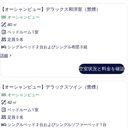
ン
の
示
ビ
【オーシャンビュー】デラックス和洋室
【オ
の
詳
3
ュ
【オーシャンビュー】デラックス和洋室（禁煙）
ダ
す
細
ー
ー】
す
ー
オーシャンビュー
る
ス
シ
べ
タ
ド
40 ㎡
ャ
て
ン
和
ベッドルーム 1 室
ダ
ン
の
ー
洋
定員 5 名
ビ
写
ド
室
シングルベッド 2 台およびシングル布団 3 組
和
ュ
真
（禁
洋
【オ
詳細
ー】
を
室
ー
煙）
（禁
デ
シ
表
空室状況と料金を確認
の
煙）
ャ
ラ
示
の
ン
す
ッ
詳
す
ビ
【オーシャンビュー】デラックスツイン
【オ
べ
細
4
ュ
【オーシャンビュー】デラックスツイン（禁煙）
ク
る
ー
ー】
て
ス
オーシャンビュー
デ
シ
の
ラ
和
42 ㎡
ャ
写
ッ
洋
ベッドルーム 1 室
ク
ン
真
ス
室
定員 3 名
ビ
を
和
（禁
シングルベッド 2 台およびシングルソファーベッド 1 台
洋