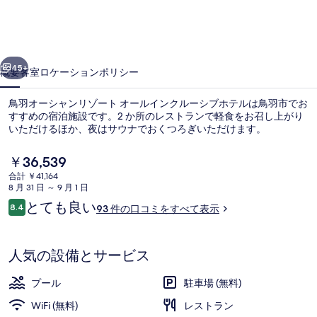
ャ
ン
前へ
次へ
リ
45+
概要
客室
ロケーション
ポリシー
ゾ
鳥羽オーシャンリゾート オールインクルーシブホテルは鳥羽市でお
ー
すすめの宿泊施設です。2 か所のレストランで軽食をお召し上がり
いただけるほか、夜はサウナでおくつろぎいただけます。
ト
オ
現
￥36,539
在
ー
合計 ￥41,164
の
8 月 31 日 ～ 9 月 1 日
料
ル
口
とても良い
8.4
93 件の口コミをすべて表示
金
10段階中8.4
コ
季節限定屋外プール
イ
は
ミ
￥36,539
ン
で
人気の設備とサービス
す
ク
プール
駐車場 (無料)
ル
WiFi (無料)
レストラン
ー