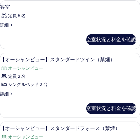
の
デスク、ベッドシーツ
客
ム
（2
1
客室
写
～
室
（2
3
真
定員 5 名
の
～
名
を
客
詳細
定
す
3
室
表
員）
名
べ
の
の
空室状況と料金を確認
示
詳
定
詳
て
細
す
細
員）
の
【オーシャンビュー】スタンダードツイ
【オ
る
4
【オーシャンビュー】スタンダードツイン（禁煙）
の
写
ー
す
真
オーシャンビュー
シ
べ
を
定員 2 名
ャ
て
表
シングルベッド 2 台
ン
の
示
【オ
詳細
ビ
ー
写
す
ュ
シ
空室状況と料金を確認
真
る
ャ
ー】
ン
を
ス
ビ
【オーシャンビュー】スタンダードフォ
【オ
表
4
ュ
【オーシャンビュー】スタンダードフォース（禁煙）
タ
ー
示
ー】
ン
オーシャンビュー
ス