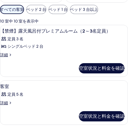
利
すべての客室
ベッド 2 台
ベッド 1 台
ベッド 3 台以上
用
可
10 室中 10 室を表示中
能
施設の敷地
【禁
1
【禁煙】露天風呂付プレミアムルーム（2～3名定員）
な
煙】
客
定員 3 名
露
室
シングルベッド 2 台
天
の
【禁
詳細
風
絞
煙】
り
呂
露
空室状況と料金を確認
込
天
付
風
み
プ
呂
条
デスク、ベッドシーツ
客
1
付
客室
レ
件
室
プ
ミ
定員 5 名
レ
の
ミ
ア
客
詳細
す
ア
室
ム
ム
べ
の
空室状況と料金を確認
ル
ル
詳
て
ー
細
ー
ム