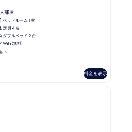
 人部屋
ベッドルーム 1 室
定員 4 名
ダブルベッド 2 台
WiFi (無料)
細
料金を表示