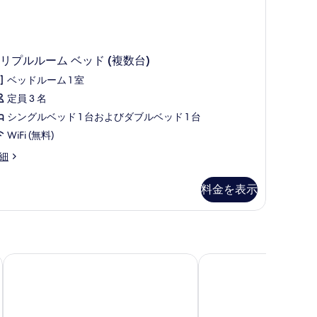
リプルルーム ベッド (複数台)
ベッドルーム 1 室
定員 3 名
シングルベッド 1 台およびダブルベッド 1 台
WiFi (無料)
細
料金を表示
アンバサダー ホテル (大使商務飯店)
カインドネス ホテル 花
複
)