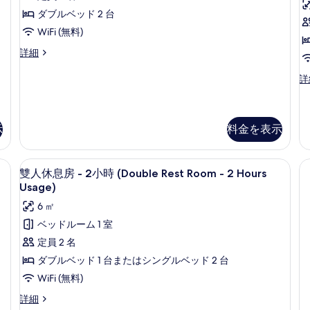
屋
べ
ー
ダブルベッド 2 台
ム
の
て
の
WiFi (無料)
す
の
詳
4
詳細
細
べ
写
人
て
部
真
ル
詳
屋
ー
の
を
の
ム
写
表
詳
の
細
真
詳
示
料金を表示
示
細
を
す
デスク、防音設備
表
高級寝具、ミニバー (無料)、デスク、
雙
る
3
雙人休息房 - 2小時 (Double Rest Room - 2 Hours
示
人
Usage)
す
休
6 ㎡
る
息
ベッドルーム 1 室
房
定員 2 名
-
ダブルベッド 1 台またはシングルベッド 2 台
2
WiFi (無料)
小
雙
詳細
時