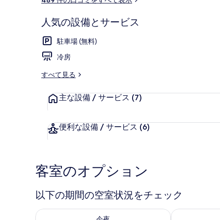
ミ
リ
ー
人気の設備とサービス
内部エントラ
駐車場 (無料)
冷房
すべて見る
主な設備 / サービス
(7)
便利な設備 / サービス
(6)
客室のオプション
以下の期間の空室状況をチェック
今夜 8月 6 - 8月 7 の空室状況をチェック
明日 8月 7 
今夜