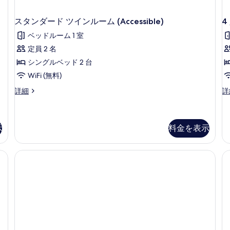
詳
る
細
スタンダード ツインルーム (Accessible)
4
ベッドルーム 1 室
定員 2 名
シングルベッド 2 台
WiFi (無料)
ス
4
詳細
詳
タ
人
ン
部
ダ
屋
ー
の
示
料金を表示
ド
詳
ツ
細
イ
ン
ル
ー
ム
(Accessible)
の
詳
細