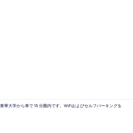
施設の敷地
東華大学から車で 15 分圏内です。WiFiおよびセルフパーキングを
内装