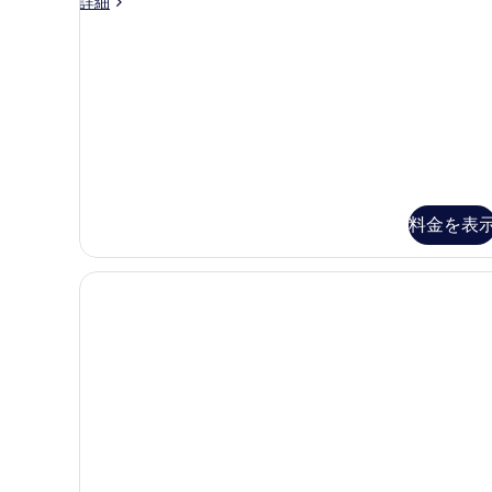
ル
る
写
ベ
詳細
ー
ー
真
シ
ム
を
ッ
ク
窓
表
ダ
な
示
ブ
ル
し
す
ル
の
る
ー
す
ム
窓
料金を表
べ
な
て
し
の
の
詳
写
細
真
を
表
示
す
る