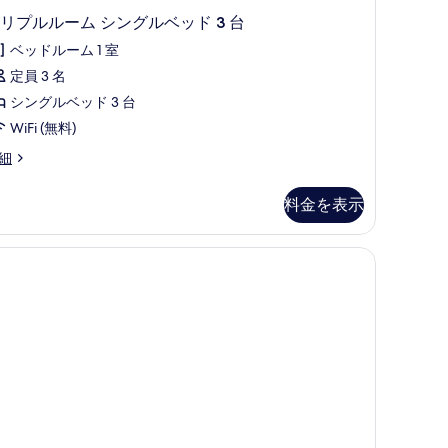
リプルルーム シングルベッド 3 台
ベッドルーム 1 室
定員 3 名
シングルベッド 3 台
WiFi (無料)
細
料金を表示