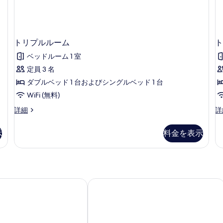
トリプルルーム
ト
ベッドルーム 1 室
定員 3 名
ダブルベッド 1 台およびシングルベッド 1 台
WiFi (無料)
ト
ト
詳細
詳
リ
リ
プ
プ
示
料金を表示
ル
ル
ル
ル
ー
ー
ム
ム
の
ベ
詳
ッ
 ホテル花蓮大同 (路境行旅 花蓮大同館)
Kaiyue Inn
細
ド
(
数
台