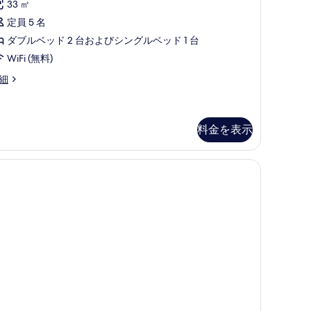
コ
の
33 ㎡
を
ミ
す
定員 5 名
表
1
べ
ダブルベッド 2 台およびシングルベッド 1 台
示
件)
て
WiFi (無料)
す
の
る
細
写
真
料金を表示
を
表
防音設備
示
す
る