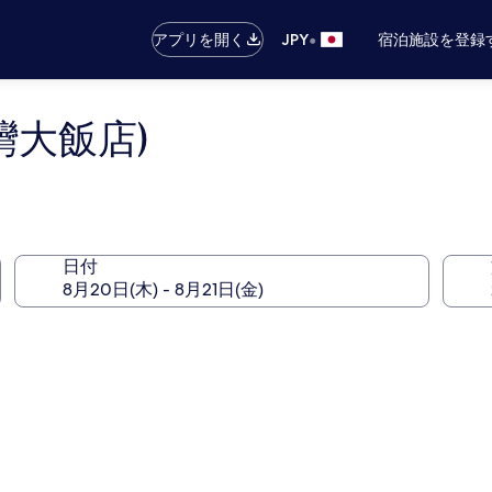
•
アプリを開く
JPY
宿泊施設を登録
灣大飯店)
日付