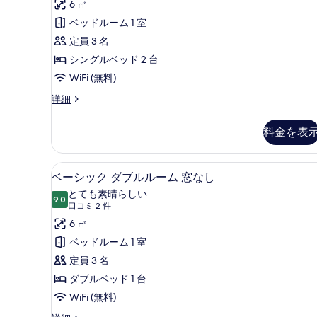
コ
ダ
6 ㎡
ル
ー
ミ
ム
ー
ベッドルーム 1 室
ベ
ダ
2
ド
定員 3 名
ッ
ブ
件)
ル
ツ
シングルベッド 2 台
ド
ベ
イ
WiFi (無料)
1
ッ
台
ド
ン
ス
詳細
1
タ
の
ル
台
ン
料金を表
す
ー
の
ダ
詳
ー
べ
ム
細
ド
高級寝具、ミニバー (無料)、
ベ
て
窓
3
ツ
ベーシック ダブルルーム 窓なし
ー
の
イ
な
とても素晴らしい
ン
9.0
10 点中 9.0
シ
写
(口
し
口コミ 2 件
ル
コ
ッ
6 ㎡
真
の
ー
ミ
ム
ク
ベッドルーム 1 室
を
す
窓
2
ダ
定員 3 名
表
べ
な
件)
し
ブ
ダブルベッド 1 台
示
て
の
ル
WiFi (無料)
す
の
詳
細