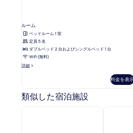
ルーム
ベッドルーム 1 室
定員 5 名
ダブルベッド 2 台およびシングルベッド 1 台
WiFi (無料)
ル
詳細
ー
ム
料金を表
の
詳
細
類似した宿泊施設
ヨン チー ホテル (永棋飯店)
ファインダーズ