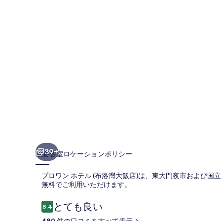
テ
ル
(布
洛
灣
大
飯
店)
の
写
39+
概要
客室
ロケーション
ポリシー
真
プロワン ホテル (布洛灣大飯店)は、東大門夜市および国立
ギ
無料でご利用いただけます。
ャ
口
とても良い
8.4
ラ
10段階中8.4
コ
489 件の口コミをすべて表示