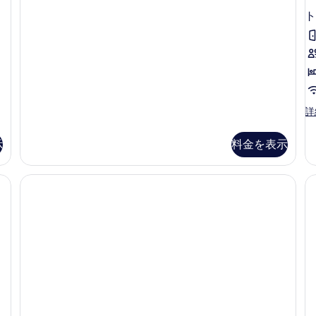
人
(Double
休
ト
息
Rest
房
Room
-
-
2
2
小
時
Hours
(Double
Usage)
ト
詳
Rest
リ
の
Room
プ
-
示
料金を表示
す
ル
2
ル
べ
Hours
ー
Usage)
て
ム
の
の
シ
詳
ン
細
写
グ
真
ル
ベ
を
ッ
表
ド
3
示
台
す
の