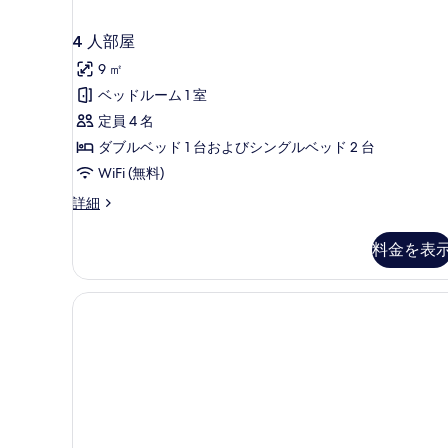
4 人部屋
9 ㎡
ベッドルーム 1 室
定員 4 名
ダブルベッド 1 台およびシングルベッド 2 台
WiFi (無料)
4
詳細
人
部
料金を表
屋
の
詳
細