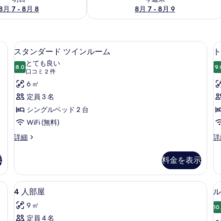
8月 7 - 8月 8
8月 7 - 8月 9
ルベッド 1 台 | 高級寝具、ミニバー (無料)、デスク、防音設備
スタンダード ツインルーム | 高級寝
ス
2
スタンダード ツインルーム
ト
タ
とても良い
8.0
9.
10 点中 8.0
ン
(口
口コミ 2 件
コ
ダ
6 ㎡
ミ
ー
定員 3 名
2
ド
シングルベッド 2 台
件)
ツ
WiFi (無料)
イ
ス
ト
詳細
詳
タ
リ
ン
ン
プ
示
料金を表示
ル
ダ
ル
ー
ル
ー
ド
ー
し | 高級寝具、ミニバー (無料)、デスク、防音設備
4
4 人部屋 | 高級寝具、ミニバー (無料
ム
3
ツ
ム
4 人部屋
ル
人
イ
の
の
9 ㎡
ン
詳
10
部
す
ル
細
定員 4 名