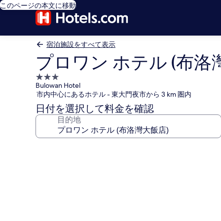
このページの本文に移動
宿泊施設をすべて表示
プロワン ホテル (布洛
3.0
Bulowan Hotel
つ
市内中心にあるホテル - 東大門夜市から 3 km 圏内
星
日付を選択して料金を確認
宿
目的地
泊
施
設
プ
ロ
ワ
ン
ホ