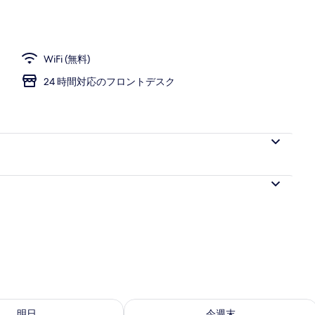
ンス
WiFi (無料)
24 時間対応のフロントデスク
- 8月 8 の空室状況をチェック
今週末 8月 7 - 8月 9 の空室状況をチ
明日
今週末