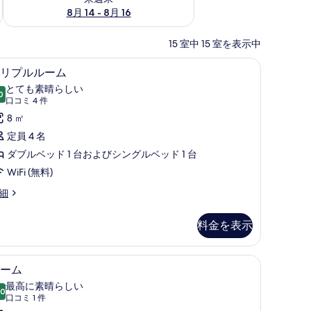
8月 14 - 8月 16
15 室中 15 室を表示中
具、ミニバー (無料)、デスク、防音設備
トリプルルーム | 高級寝具、ミニバー (無料
ト
3
リプルルーム
リ
とても素晴らしい
0
10 点中 9.0
プ
(口
口コミ 4 件
コ
ル
8 ㎡
ミ
ル
定員 4 名
4
ー
ダブルベッド 1 台およびシングルベッド 1 台
件)
ム
WiFi (無料)
の
細
す
料金を表示
べ
て
)、デスク、防音設備
ルーム | 高級寝具、ミニバー (無料)、デスク
ル
の
3
ーム
ー
写
最高に素晴らしい
.0
10 点中 10.0
ム
(口
真
口コミ 1 件