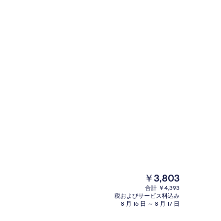
レインフォールシャワー、バスアメニテ
現
￥3,803
在
合計 ￥4,393
の
税およびサービス料込み
トリプルルーム | 高級寝具、ミニバー
料
8 月 16 日 ～ 8 月 17 日
金
は