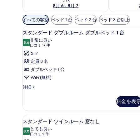
8月 6 - 8月 7
利
すべての客室
ベッド 1 台
ベッド 2 台
ベッド 3 台以上
用
スタンダード ダブルルーム ダブ
ス
可
3
スタンダード ダブルルーム ダブルベッド 1 台
タ
能
非常に良い
8.6
な
10 点中 8.6
ン
(口
口コミ 17 件
客
コ
ダ
6 ㎡
室
ミ
ー
定員 3 名
の
17
ド
ダブルベッド 1 台
絞
件)
ダ
WiFi (無料)
り
ブ
込
ス
詳細
タ
み
ル
ン
条
料金を表
ル
ダ
件
ー
ー
ド
スタンダード ツインルーム 窓な
ス
ム
3
ダ
スタンダード ツインルーム 窓なし
タ
ブ
ダ
とても良い
ル
8.0
10 点中 8.0
ン
(口
ブ
口コミ 2 件
ル