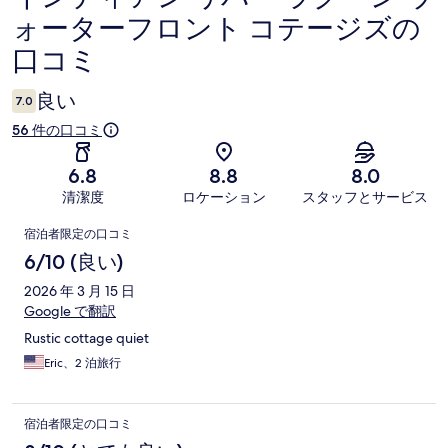
ォーターフロント コテージズの
コ
口コミ
ミ
良い
7.0
56 件の口コミ
6.8
8.8
8.0
清潔度
ロケーション
スタッフとサービス
口
宿泊者限定の口コミ
コ
6/10 (良い)
ミ
2026 年 3 月 15 日
Google で翻訳
Rustic cottage quiet
Eric、2 泊旅行
宿泊者限定の口コミ