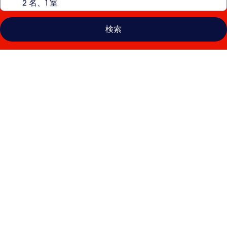
検索
イ
ン
デ
ィ