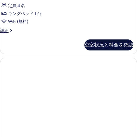
ー
ー
ッ
表
定員 4 名
の
の
ク
詳
示
キングベッド 1 台
す
ス
細
す
WiFi (無料)
べ
キ
る
デ
詳細
て
ャ
ラ
の
ビ
ッ
空室状況と料金を確認
ク
写
ン
ス
真
キ
キ
ャ
を
ン
ビ
表
グ
ン
キ
示
ベ
ン
す
ッ
グ
る
ベ
ド
ッ
1
ド
台
1
台
の
の
す
詳
細
べ