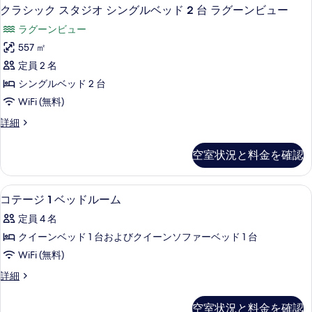
クラシック スタジオ シングルベッド 2 台 ラグーンビュー
て
ラグーンビュー
の
557 ㎡
写
定員 2 名
真
シングルベッド 2 台
を
WiFi (無料)
表
ク
詳細
示
ラ
す
シ
空室状況と料金を確認
る
ッ
ク
ス
コテージ 1 ベッドルーム | 1 室のベッド
コ
6
タ
コテージ 1 ベッドルーム
テ
ジ
定員 4 名
オ
ー
シ
クイーンベッド 1 台およびクイーンソファーベッド 1 台
ジ
ン
WiFi (無料)
グ
1
ル
コ
詳細
ベ
ベ
テ
ッ
ッ
ー
空室状況と料金を確認
ド