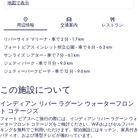
地図で表示
地図
周辺情報
交通案内
レストラン
リバーサイド マリーナ
- 車で 2 分
- 1.7 km
フォート ピアス インレット州立公園
- 車で 6 分
- 6.3 km
サンライズ シアター
- 車で 7 分
- 6.1 km
ジェティ パーク
- 車で 11 分
- 9.3 km
ジェティーパークビーチ
- 車で 12 分
- 9.6 km
この施設について
インディアン リバー ラグーン ウォーターフロン
ト コテージズ
フォート ピアスへご旅行の際には、インディアン リバー ラグーン ウォ
ーターフロント コテージズをご検討ください。WiFiおよびセルフパー
キングを無料でご利用いただけます。宿泊施設にはキッチン、家具付き
パティオ、および薄型テレビが備わっています。