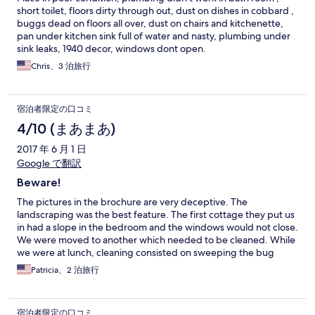
short toilet, floors dirty through out, dust on dishes in cobbard ,
buggs dead on floors all over, dust on chairs and kitchenette,
pan under kitchen sink full of water and nasty, plumbing under
sink leaks, 1940 decor, windows dont open.
Chris、3 泊旅行
宿泊者限定の口コミ
4/10 (まあまあ)
2017 年 6 月 1 日
Google で翻訳
Beware!
The pictures in the brochure are very deceptive. The
landscraping was the best feature. The first cottage they put us
in had a slope in the bedroom and the windows would not close.
We were moved to another which needed to be cleaned. While
we were at lunch, cleaning consisted on sweeping the bug
wings from the top of the toilet to the toilet seat. The crust of
Patricia、2 泊旅行
bug debris above the sofa was not touched. We had to by a
candle to mask the smell we thought would go away after
running the AC but did not for the two days we were there. We
宿泊者限定の口コミ