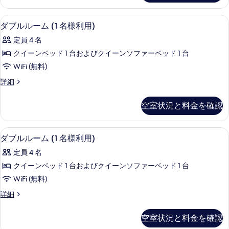
ー
様
ム
ダブルルーム (1 名様利用) | 1 室のベ
ダ
7
(1
利
ダブルルーム (1 名様利用)
ブ
名
用)
定員 4 名
様
ル
の
利
クイーンベッド 1 台およびクイーンソファーベッド 1 台
ル
用)
す
WiFi (無料)
の
ー
べ
詳
ダ
詳細
ム
細
ブ
て
(1
ル
の
空室状況と料金を確認
ル
名
写
ー
様
ム
真
ダブルルーム (1 名様利用) | 1 室のベ
ダ
7
(1
利
ダブルルーム (1 名様利用)
を
ブ
名
用)
定員 4 名
様
表
ル
の
利
クイーンベッド 1 台およびクイーンソファーベッド 1 台
示
ル
用)
す
WiFi (無料)
の
す
ー
べ
詳
ダ
詳細
る
ム
細
ブ
て
(1
ル
の
空室状況と料金を確認
ル
名