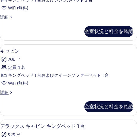
真
キングベッド 1 台およびシングルベッド 2 台
ッ
を
WiFi (無料)
ド
表
ハ
詳細
ル
ウ
示
ー
ス
空室状況と料金を確認
す
3
ム
ベ
る
バ
ッ
キャビン | 1 室のベッドルーム、アイロン 
キ
5
ド
リ
キャビン
ャ
ル
ア
706 ㎡
ー
ビ
フ
ム
定員 4 名
ン
バ
リ
キングベッド 1 台およびクイーンソファーベッド 1 台
リ
の
ー
ア
WiFi (無料)
す
フ
ラ
キ
詳細
リ
べ
ャ
グ
ー
て
ビ
ラ
ー
空室状況と料金を確認
ン
グ
の
ン
の
ー
写
詳
ン
ビ
デラックス キャビン キングベッド 1 台 
デ
8
細
デラックス キャビン キングベッド 1 台
真
ビ
ュ
ラ
ュ
を
929 ㎡