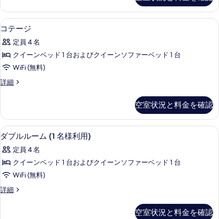
ジ
ド
2
1
ル
台
ベ
コテージ | 1 室のベッドルーム、アイロン 
コ
ラ
7
ッ
ー
コテージ
グ
テ
ド
ム
定員 4 名
ー
ル
ー
ン
の
ー
クイーンベッド 1 台およびクイーンソファーベッド 1 台
ビ
ジ
ム
す
WiFi (無料)
ュ
の
の
ー
べ
詳
コ
詳細
す
の
細
テ
て
詳
べ
ー
細
の
空室状況と料金を確認
ジ
て
写
の
の
詳
真
ダブルルーム (1 名様利用) | 1 室のベ
ダ
6
細
ダブルルーム (1 名様利用)
写
を
ブ
真
定員 4 名
表
ル
を
クイーンベッド 1 台およびクイーンソファーベッド 1 台
示
ル
表
WiFi (無料)
す
ー
示
ダ
詳細
る
ム
ブ
す
(1
ル
空室状況と料金を確認
る
ル
名