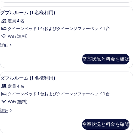
写
ー
様
ム
真
ダブルルーム (1 名様利用) | 1 室のベ
ダ
7
(1
利
ダブルルーム (1 名様利用)
を
ブ
名
用)
定員 4 名
様
表
ル
の
利
クイーンベッド 1 台およびクイーンソファーベッド 1 台
示
ル
用)
す
WiFi (無料)
の
す
ー
べ
詳
ダ
詳細
る
ム
細
ブ
て
(1
ル
の
空室状況と料金を確認
ル
名
写
ー
様
ム
真
ダブルルーム (1 名様利用) | 1 室のベ
ダ
6
(1
利
ダブルルーム (1 名様利用)
を
ブ
名
用)
定員 4 名
様
表
ル
の
利
クイーンベッド 1 台およびクイーンソファーベッド 1 台
示
ル
用)
す
WiFi (無料)
の
す
ー
べ
詳
ダ
詳細
る
ム
細
ブ
て
(1
ル
の
空室状況と料金を確認
ル
名
写
ー