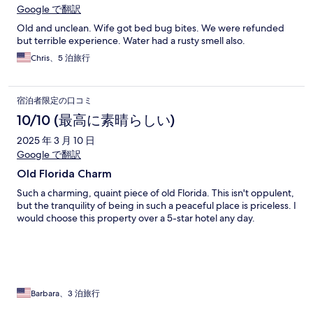
Google で翻訳
Old and unclean. Wife got bed bug bites. We were refunded
but terrible experience. Water had a rusty smell also.
Chris、5 泊旅行
宿泊者限定の口コミ
10/10 (最高に素晴らしい)
2025 年 3 月 10 日
Google で翻訳
Old Florida Charm
Such a charming, quaint piece of old Florida. This isn't oppulent,
but the tranquility of being in such a peaceful place is priceless. I
would choose this property over a 5-star hotel any day.
Barbara、3 泊旅行