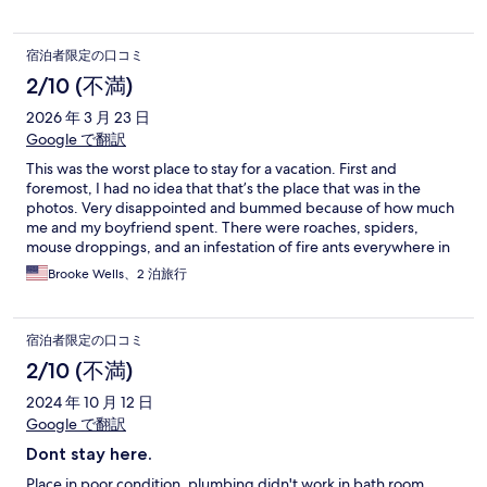
宿泊者限定の口コミ
2/10 (不満)
2026 年 3 月 23 日
Google で翻訳
This was the worst place to stay for a vacation. First and
foremost, I had no idea that that’s the place that was in the
photos. Very disappointed and bummed because of how much
me and my boyfriend spent. There were roaches, spiders,
mouse droppings, and an infestation of fire ants everywhere in
every corner of this shed like building, they were in our clothes,
Brooke Wells、2 泊旅行
shoes and suitcases. It smelt like animal pee and was NOT
LIVEABLE. And our toilet was not working. There was mold
growing around the AC and the roof of the shed had plants
宿泊者限定の口コミ
growing all in the corners. This place was filthy and looks like it
hasn’t been maintained for years. My boyfriend is in and out of
2/10 (不満)
hospitals right now for a virus, I’m hoping that has nothing to do
2024 年 10 月 12 日
with the cleanliness of this place. I am fighting for a refund! This
place NEEDS to be shut down ASAP. It’s 100% a health hazard.
Google で翻訳
Mind you we immediately left. Did not stay any of the days we
Dont stay here.
paid for. Went to a hotel immediately.
Place in poor condition, plumbing didn't work in bath room ,