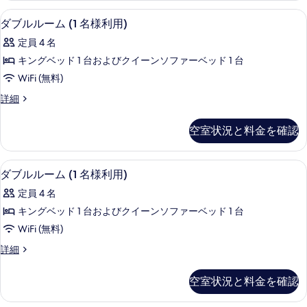
様
ム
真
ダブルルーム (1 名様利用) | 1 室のベ
ダ
5
(1
利
ダブルルーム (1 名様利用)
を
ブ
名
用)
定員 4 名
様
表
ル
の
利
キングベッド 1 台およびクイーンソファーベッド 1 台
示
ル
用)
す
WiFi (無料)
の
す
ー
べ
詳
ダ
詳細
る
ム
細
ブ
て
(1
ル
の
空室状況と料金を確認
ル
名
写
ー
様
ム
真
ダブルルーム (1 名様利用) | 1 室のベ
ダ
5
(1
利
ダブルルーム (1 名様利用)
を
ブ
名
用)
定員 4 名
様
表
ル
の
利
キングベッド 1 台およびクイーンソファーベッド 1 台
示
ル
用)
す
WiFi (無料)
の
す
ー
べ
詳
ダ
詳細
る
ム
細
ブ
て
(1
ル
の
空室状況と料金を確認
ル
名
写
ー