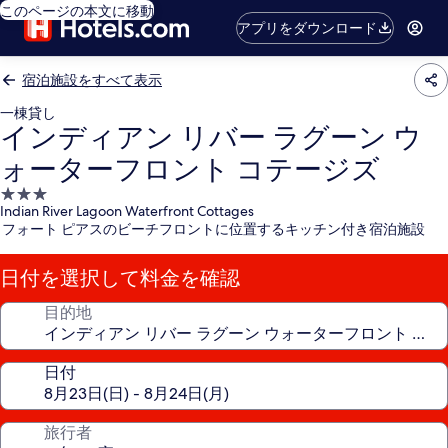
このページの本文に移動
アプリをダウンロード
宿泊施設をすべて表示
一棟貸し
インディアン リバー ラグーン ウ
ォーターフロント コテージズ
3.0
Indian River Lagoon Waterfront Cottages
つ
フォート ピアスのビーチフロントに位置するキッチン付き宿泊施設
星
宿
日付を選択して料金を確認
泊
施
目的地
設
日付
旅行者