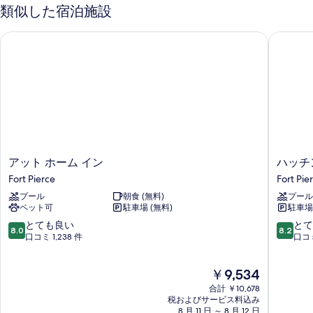
様
ム
類似した宿泊施設
真
(1
利
を
名
用)
アット ホーム イン
ハッチン
様
表
の
利
示
用)
す
の
す
べ
詳
る
細
て
の
写
ア
ハ
アット ホーム イン
ハッチ
真
ッ
ッ
Fort Pierce
Fort Pie
を
ト
チ
プール
朝食 (無料)
プール
ホ
ン
表
ペット可
駐車場 (無料)
駐車場
ー
ソ
示
ム
ン
10
10
とても良い
とて
8.0
8.2
す
イ
ア
段
段
口コミ 1,238 件
口コミ
ン
イ
階
階
る
Fort
ラ
中
中
現
￥9,534
Pierce
ン
8.0、
8.2、
在
ド
と
と
合計 ￥10,678
の
ホ
て
て
税およびサービス料込み
料
8 月 11 日 ～ 8 月 12 日
テ
も
も