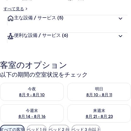
フ
すべて見る
ロ
主な設備 / サービス
(5)
ン
ト
便利な設備 / サービス
(6)
コ
テ
ー
客室のオプション
ジ
以下の期間の空室状況をチェック
ズ
今夜 8月 9 - 8月 10 の空室状況をチェック
明日 8月 10 - 8月 11 の空
の
今夜
明日
8月 9 - 8月 10
8月 10 - 8月 11
写
真
今週末 8月 14 - 8月 16 の空室状況をチェック
来週末 8月 21 - 8月 23 の
今週末
来週末
ギ
8月 14 - 8月 16
8月 21 - 8月 23
ャ
利
すべての客室
ベッド 1 台
ベッド 2 台
ベッド 3 台以上