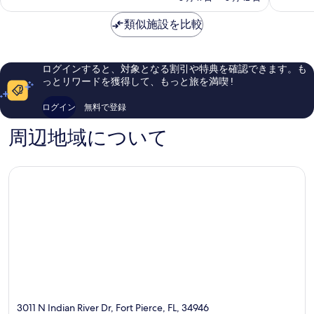
金
ル
良
良
は
類似施設を比較
Fort
い、
い、
￥9,534
Pierce
口
口
コ
コ
ミ
ミ
ログインすると、対象となる割引や特典を確認できます。も
1,238
1,398
っとリワードを獲得して、もっと旅を満喫 !
件
件
件
件
ログイン
無料で登録
の
の
口
口
周辺地域について
コ
コ
ミ
ミ
3011 N Indian River Dr, Fort Pierce, FL, 34946