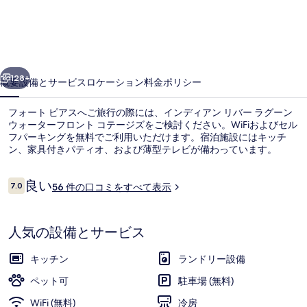
ア
ン
リ
前へ
次へ
バ
128+
概要
設備とサービス
ロケーション
料金
ポリシー
ー
フォート ピアスへご旅行の際には、インディアン リバー ラグーン
ラ
ウォーターフロント コテージズをご検討ください。WiFiおよびセル
フパーキングを無料でご利用いただけます。宿泊施設にはキッチ
グ
ン、家具付きパティオ、および薄型テレビが備わっています。
ー
ン
口
良い
7.0
56 件の口コミをすべて表示
10段階中7.0
コ
ウ
ミ
施設の正面
ォ
人気の設備とサービス
ー
キッチン
ランドリー設備
タ
ペット可
駐車場 (無料)
ー
WiFi (無料)
冷房