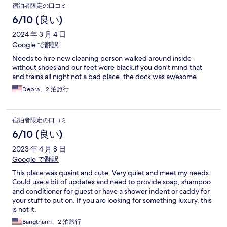
宿泊者限定の口コミ
6/10 (良い)
2024 年 3 月 4 日
Google で翻訳
Needs to hire new cleaning person walked around inside
without shoes and our feet were black.if you don't mind that
and trains all night not a bad place. the dock was awesome
Debra、2 泊旅行
宿泊者限定の口コミ
6/10 (良い)
2023 年 4 月 8 日
Google で翻訳
This place was quaint and cute. Very quiet and meet my needs.
Could use a bit of updates and need to provide soap, shampoo
and conditioner for guest or have a shower indent or caddy for
your stuff to put on. If you are looking for something luxury, this
is not it.
Bangthanh、2 泊旅行