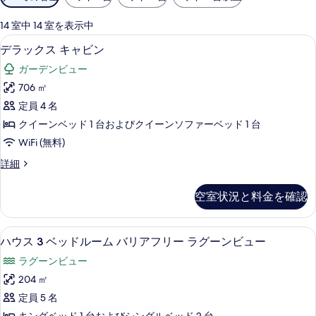
用
ラ
可
14 室中 14 室を表示中
リ
能
デラックス キャビン | 1 室のベッドルー
デ
4
デラックス キャビン
ー
な
ラ
客
ガーデンビュー
ッ
室
706 ㎡
ク
の
定員 4 名
ス
絞
クイーンベッド 1 台およびクイーンソファーベッド 1 台
り
キ
WiFi (無料)
込
ャ
み
デ
詳細
ビ
ラ
条
ン
ッ
件
空室状況と料金を確認
ク
の
ス
す
キ
ハウス 3 ベッドルーム バリアフリー ラグ
ハ
10
ャ
ハウス 3 ベッドルーム バリアフリー ラグーンビュー
べ
ウ
ビ
て
ラグーンビュー
ン
ス
の
の
204 ㎡
3
詳
写
定員 5 名
細
ベ