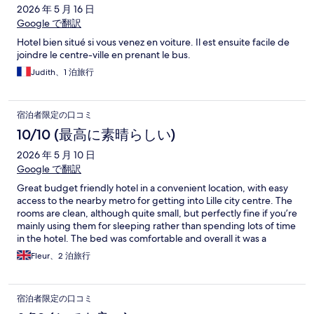
2026 年 5 月 16 日
Google で翻訳
Hotel bien situé si vous venez en voiture. Il est ensuite facile de
joindre le centre-ville en prenant le bus.
Judith、1 泊旅行
宿泊者限定の口コミ
10/10 (最高に素晴らしい)
2026 年 5 月 10 日
Google で翻訳
Great budget friendly hotel in a convenient location, with easy
access to the nearby metro for getting into Lille city centre. The
rooms are clean, although quite small, but perfectly fine if you’re
mainly using them for sleeping rather than spending lots of time
in the hotel. The bed was comfortable and overall it was a
pleasant stay. I’d definitely recommend it for short stays
Fleur、2 泊旅行
宿泊者限定の口コミ