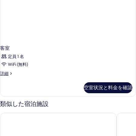
客室
定員 1 名
WiFi (無料)
客
詳細
室
の
空室状況と料金を確認
詳
細
類似した宿泊施設
プルミエール クラッセ リール ウエスト - ロム
レジドホ