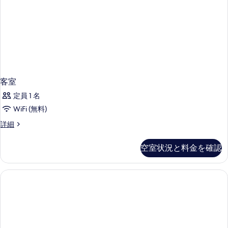
客室
定員 1 名
WiFi (無料)
客
詳細
室
の
空室状況と料金を確認
詳
細