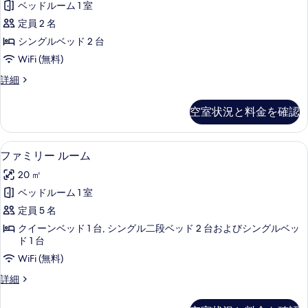
ル
す
ベッドルーム 1 室
ダ
ー
べ
定員 2 名
ム
ー
の
て
シングルベッド 2 台
ド
詳
の
WiFi (無料)
細
ツ
写
ス
詳細
イ
タ
真
ン
ン
空室状況と料金を確認
を
ダ
ル
ー
表
ー
ド
ファミリー ルーム | 防音設備、WiF
フ
示
4
ツ
ファミリー ルーム
ム
ァ
イ
す
の
20 ㎡
ン
ミ
る
ル
す
ベッドルーム 1 室
リ
ー
べ
定員 5 名
ム
ー
の
て
クイーンベッド 1 台, シングル二段ベッド 2 台およびシングルベッ
ル
詳
ド 1 台
の
細
ー
WiFi (無料)
写
ム
フ
詳細
真
の
ァ
を
ミ