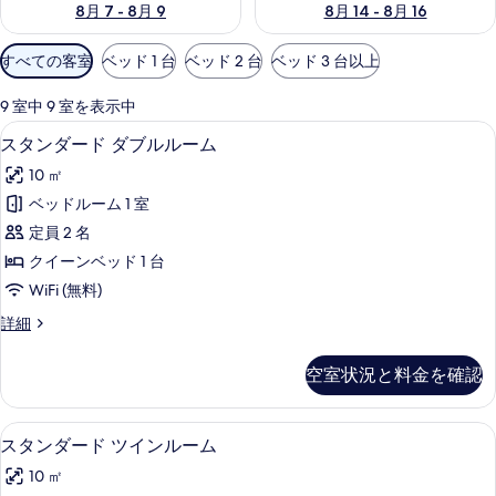
8月 7 - 8月 9
8月 14 - 8月 16
利
すべての客室
ベッド 1 台
ベッド 2 台
ベッド 3 台以上
用
可
9 室中 9 室を表示中
能
スタンダード ダブルルーム | 防音設
ス
5
スタンダード ダブルルーム
な
タ
客
10 ㎡
ン
室
ベッドルーム 1 室
ダ
の
定員 2 名
ー
絞
クイーンベッド 1 台
り
ド
WiFi (無料)
込
ダ
み
ス
詳細
ブ
タ
条
ル
ン
件
空室状況と料金を確認
ダ
ル
ー
ー
ド
スタンダード ツインルーム | 防音設
ス
6
ダ
スタンダード ツインルーム
ム
タ
ブ
の
10 ㎡
ル
ン