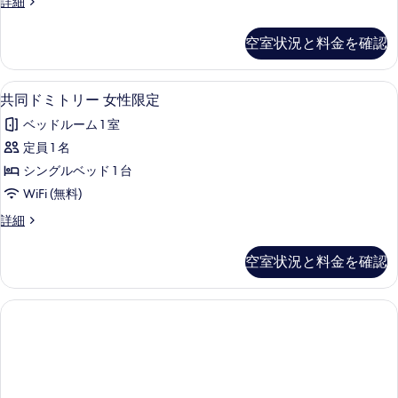
表
共
詳細
ー
同
示
男
ド
空室状況と料金を確認
す
ミ
女
ト
る
共
リ
防音設備、WiFi (無料)、客室ごと
共
4
ー
共同ドミトリー 女性限定
用
同
男
ド
ベッドルーム 1 室
女
ド
共
ミ
定員 1 名
ミ
用
ト
シングルベッド 1 台
ド
ト
ミ
リ
WiFi (無料)
リ
ト
ー
共
詳細
リ
ー
同
の
ー
女
ド
の
空室状況と料金を確認
す
ミ
詳
性
ト
べ
細
限
リ
て
ー
定
女
の
の
性
写
限
す
真
定
べ
の