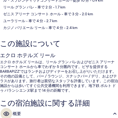
ル・スプレンディッドコンサートホール
- 徒歩 10 分
- 0.9 km
リール グラン パレ
- 車で 2 分
- 1.7 km
ゼニス アリーナ コンサート ホール
- 車で 3 分
- 2.0 km
ユーラリール
- 車で 4 分
- 2.7 km
カジノ バリエール リール
- 車で 4 分
- 2.4 km
この施設について
エクロ ホテルズ リール
エクロ ホテルズ リールは、リール グラン パレおよびゼニス アリーナ
コンサート ホールから車でわずか 5 分圏内です。ピザを提供する
BARBAPIZZ'ではランチおよびディナーをお召し上がりいただけます。
その他の設備として、バー / ラウンジ、スナックバー / デリ、およびテ
ラスがあります。旅行者は親切なスタッフを評価しています。この宿泊
施設からは歩いてすぐ公共交通機関を利用できます。地下鉄 ポルト ド
ゥ バランシエンヌ駅まで 14 分の距離です。
この宿泊施設に関する詳細
概要