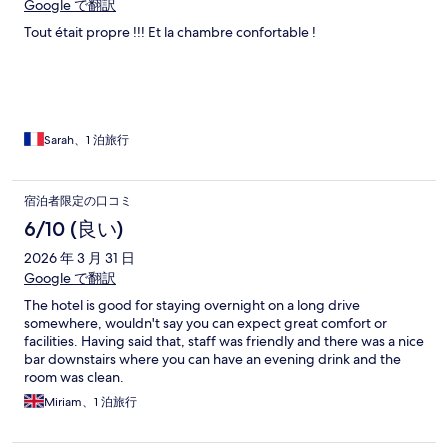
Google で翻訳
Tout était propre !!! Et la chambre confortable !
Sarah、1 泊旅行
宿泊者限定の口コミ
6/10 (良い)
2026 年 3 月 31 日
Google で翻訳
The hotel is good for staying overnight on a long drive
somewhere, wouldn't say you can expect great comfort or
facilities. Having said that, staff was friendly and there was a nice
bar downstairs where you can have an evening drink and the
room was clean.
Miriam、1 泊旅行