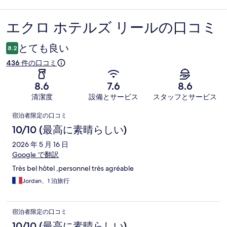
エクロ ホテルズ リールの口コミ
口
コ
とても良い
8.2
ミ
436 件の口コミ
8.6
7.6
8.6
清潔度
設備とサービス
スタッフとサービス
口
宿泊者限定の口コミ
コ
10/10 (最高に素晴らしい)
ミ
2026 年 5 月 16 日
Google で翻訳
Très bel hôtel ,personnel très agréable
Jordan、1 泊旅行
宿泊者限定の口コミ
10/10 (最高に素晴らしい)