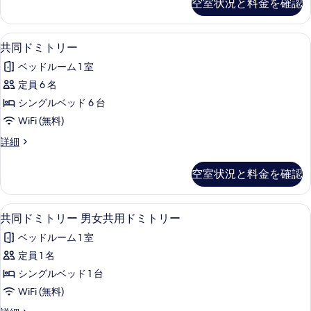
す
空室状況と料金を確認
リ
表
べ
ー
示
ル
て
防音設備、WiFi (無料)、客室ごと
共
5
ー
す
共同ドミトリー
の
同
ム
る
ベッドルーム 1 室
の
写
ド
詳
定員 6 名
真
ミ
細
シングルベッド 6 台
を
ト
WiFi (無料)
表
リ
共
詳細
示
ー
同
す
の
ド
空室状況と料金を確認
ミ
る
す
ト
べ
リ
防音設備、WiFi (無料)、客室ごと
共
4
ー
共同ドミトリー 男女共用ドミトリー
て
同
の
の
ベッドルーム 1 室
詳
ド
細
写
定員 1 名
ミ
真
シングルベッド 1 台
ト
を
WiFi (無料)
リ