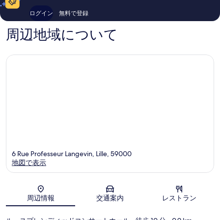
コ
ム
-
件
ミ
ロ
ワ
件
ログイン
無料で登録
ム
ザ
の
ン
口
周辺地域について
ム
コ
ミ
6 Rue Professeur Langevin, Lille, 59000
地図で表示
地図
周辺情報
交通案内
レストラン