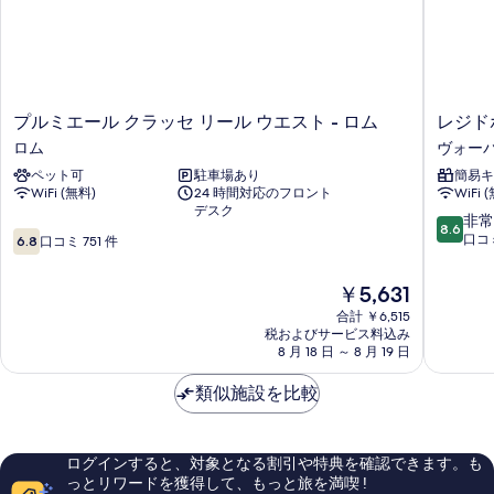
プ
レ
プルミエール クラッセ リール ウエスト - ロム
レジド
ル
ジ
ロム
ヴォーバ
ミ
ド
ペット可
駐車場あり
簡易キ
エ
ホ
WiFi (無料)
24 時間対応のフロント
WiFi 
ー
テ
デスク
ル
ル
10
非常
8.6
10
ク
リ
段
口コミ
6.8
口コミ 751 件
段
ラ
ー
階
階
ッ
ル
中
現
￥5,631
中
セ
ヴ
8.6、
在
6.8、
リ
合計 ￥6,515
ォ
非
の
税およびサービス料込み
口
ー
ー
常
料
8 月 18 日 ～ 8 月 19 日
コ
ル
バ
に
金
ミ
ウ
ン
良
は
類似施設を比較
751
エ
ヴ
い、
￥5,631
件
ス
ォ
口
件
ト
ー
コ
の
-
バ
ミ
ログインすると、対象となる割引や特典を確認できます。も
口
ロ
ン
770
っとリワードを獲得して、もっと旅を満喫 !