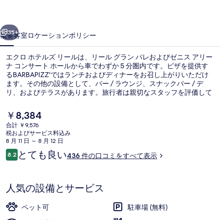
ル
ズ
前へ
次へ
リ
35+
概要
客室
ロケーション
ポリシー
ー
エクロ ホテルズ リールは、リール グラン パレおよびゼニス アリー
ル
ナ コンサート ホールから車でわずか 5 分圏内です。ピザを提供す
るBARBAPIZZ'ではランチおよびディナーをお召し上がりいただけ
の
ます。その他の設備として、バー / ラウンジ、スナックバー / デ
写
リ、およびテラスがあります。旅行者は親切なスタッフを評価して
います。この宿泊施設からは歩いてすぐ公共交通機関を利用できま
真
す。地下鉄 ポルト ドゥ バランシエンヌ駅まで 14 分の距離です。
現
￥8,384
在
ギ
合計 ￥9,576
の
税およびサービス料込み
フロント
ャ
料
8 月 11 日 ～ 8 月 12 日
金
口
とても良い
ラ
8.2
436 件の口コミをすべて表示
は
10段階中8.2
コ
￥8,384
リ
ミ
で
す
ー
人気の設備とサービス
ペット可
駐車場 (無料)