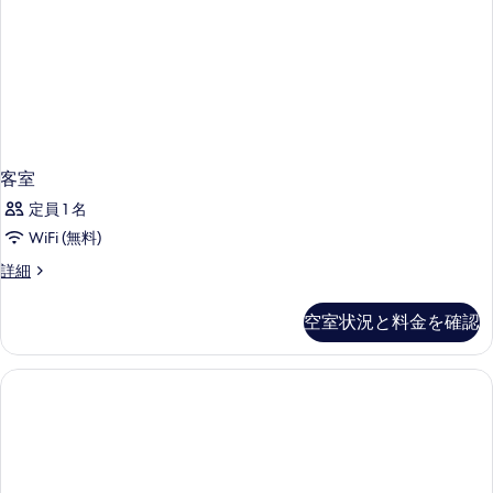
を
詳
て
表
細
の
示
写
す
真
る
を
表
客室
示
定員 1 名
す
WiFi (無料)
る
客
詳細
室
の
空室状況と料金を確認
詳
細