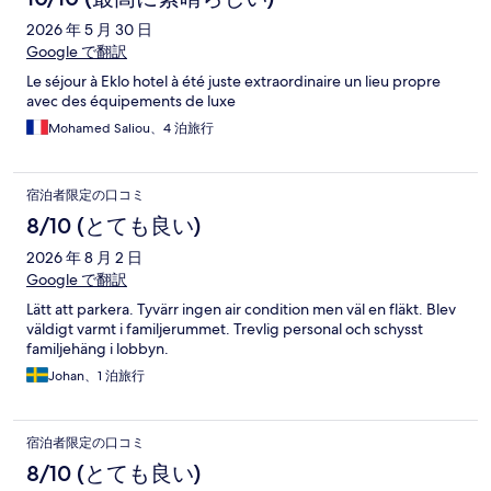
2026 年 5 月 30 日
Google で翻訳
Le séjour à Eklo hotel à été juste extraordinaire un lieu propre
avec des équipements de luxe
Mohamed Saliou、4 泊旅行
宿泊者限定の口コミ
8/10 (とても良い)
2026 年 8 月 2 日
Google で翻訳
Lätt att parkera. Tyvärr ingen air condition men väl en fläkt. Blev
väldigt varmt i familjerummet. Trevlig personal och schysst
familjehäng i lobbyn.
Johan、1 泊旅行
宿泊者限定の口コミ
8/10 (とても良い)