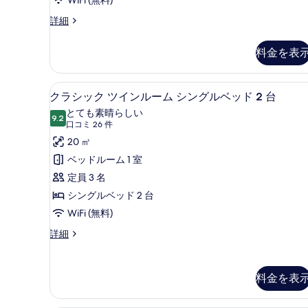
WiFi (無料)
客
詳細
室
の
料金を表
詳
細
クラシック ツインルーム シング
ク
4
クラシック ツインルーム シングルベッド 2 台
ラ
とても素晴らしい
9.2
10 点中 9.2
シ
(口
口コミ 26 件
コ
ッ
20 ㎡
ミ
ク
ベッドルーム 1 室
26
ツ
定員 3 名
件)
イ
シングルベッド 2 台
ン
WiFi (無料)
ル
ク
詳細
ラ
ー
シ
ム
ッ
料金を表
ク
シ
ツ
ン
イ