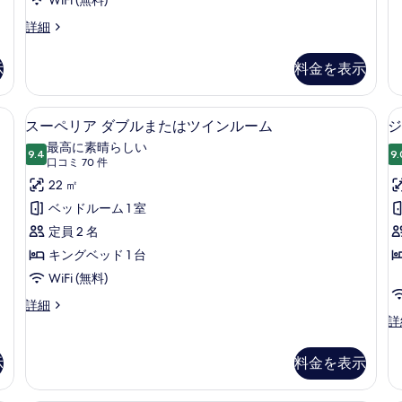
WiFi (無料)
ー
客
詳細
ム
室
の
の
詳
示
料金を表示
詳
細
細
ルベッド 2 台 | ミニバー、セーフティボックス (室内)、デスク、遮光カーテ
スーペリア ダブルまたはツインルーム 
ス
4
スーペリア ダブルまたはツインルーム
ジ
ー
最高に素晴らしい
9.4
9.
10 点中 9.4
ペ
(口
口コミ 70 件
コ
リ
22 ㎡
ミ
ア
ベッドルーム 1 室
70
ダ
定員 2 名
件)
ブ
キングベッド 1 台
ル
WiFi (無料)
ま
ス
詳細
ー
ジ
詳
た
ペ
ュ
は
リ
ニ
示
料金を表示
ア
ア
ツ
ダ
ス
イ
ブ
タ