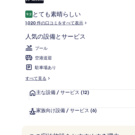
写
真
口
とても素晴らしい
9.2
10段階中9.2
コ
ギ
外観
1,020 件の口コミをすべて表示
ミ
ャ
人気の設備とサービス
ラ
プール
リ
空港送迎
ー
駐車場あり
すべて見る
主な設備 / サービス
(12)
家族向け設備 / サービス
(6)