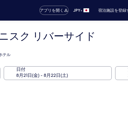
•
アプリを開く
JPY
宿泊施設を登録
グダニスク リバーサイド
るホテル
日付