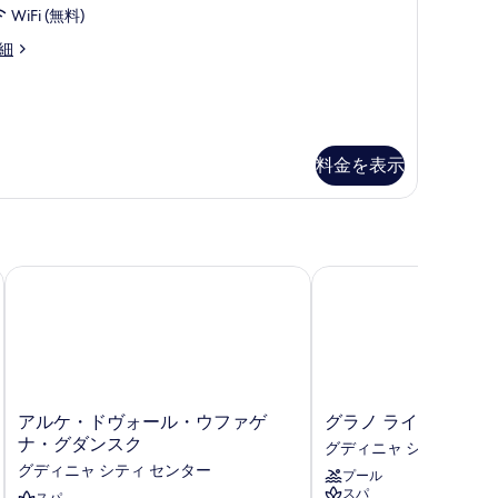
WiFi (無料)
人
細
部
屋
の
す
料金を表示
べ
て
の
写
ルドタウン
アルケ・ドヴォール・ウファゲナ・グダンスク
グラノ ライフ*** グダ
真
を
表
示
す
ア
グ
アルケ・ドヴォール・ウファゲ
グラノ ライフ*** グ
る
ル
ラ
ナ・グダンスク
グディニャ シティ セン
ケ・
ノ
グディニャ シティ センター
プール
ド
ラ
スパ