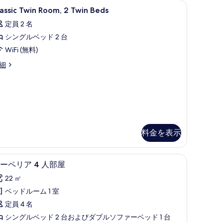
)、デスク、遮光カーテン
assic
ミニバー、セーフティボックス (室内)、デス
14
写
assic Twin Room, 2 Twin Beds
win
真
定員 2 名
oom,
を
シングルベッド 2 台
表
win
WiFi (無料)
示
eds
assic
細
の
in
す
om,
す
る
べ
in
ds
て
の
料金を表示
写
真
)、デスク、遮光カーテン
スーペリア 4 人部屋 | ミニバー、セーフティ
ス
4
を
ーペリア 4 人部屋
ー
表
22 ㎡
ペ
示
ベッドルーム 1 室
リ
す
定員 4 名
ア
る
シングルベッド 2 台およびダブルソファーベッド 1 台