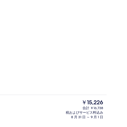
、サンラウンジャー
内部エントランス
現
￥15,226
在
合計 ￥16,738
の
税およびサービス料込み
ト
ダブルルーム | ミニバー、セーフティ
料
8 月 31 日 ～ 9 月 1 日
金
は