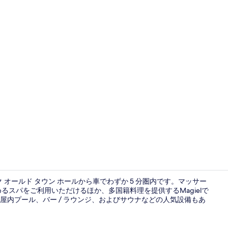
屋内プール
ク オールド タウン ホールから車でわずか 5 分圏内です。マッサー
るスパをご利用いただけるほか、多国籍料理を提供するMagielで
内プール、バー / ラウンジ、およびサウナなどの人気設備もあ
フード コー
。