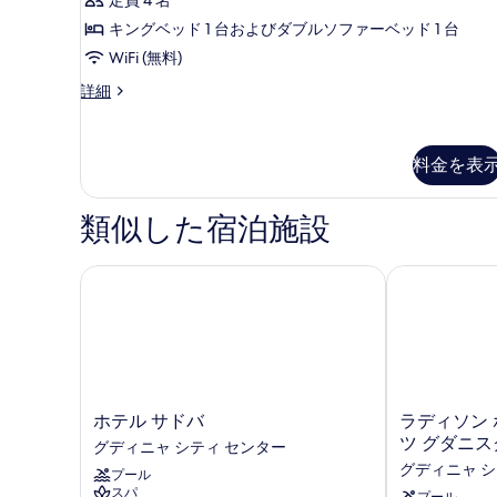
の
ム
定員 4 名
ム
す
件)
テ
す
の
キングベッド 1 台およびダブルソファーベッド 1 台
る
ラ
べ
す
WiFi (無料)
ス
て
の
べ
ダ
詳細
詳
ブ
の
て
細
ル
写
の
ル
料金を表
ー
真
写
ム
を
真
の
類似した宿泊施設
表
詳
を
細
示
表
ホテル サドバ
ラディソン ホ
す
示
る
す
る
ホ
ラ
ホテル サドバ
ラディソン 
テ
デ
ツ グダニス
グディニャ シティ センター
ル
ィ
グディニャ シ
プール
サ
ソ
スパ