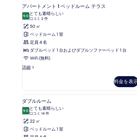
アパートメント 1 ベッドルーム
ア
5
ン
グ
アパートメント 1 ベッドルーム テラス
パ
ル
ル
とても素晴らしい
ー
9.0
10 点中 9.0
ー
(口
口コミ 2 件
ベ
ム
コ
ト
50 ㎡
シ
ッ
ミ
ン
メ
ベッドルーム 1 室
ド
グ
2
ン
定員 4 名
ル
2
件)
ベ
ト
ダブルベッド 1 台およびダブルソファーベッド 1 台
台
ッ
1
WiFi (無料)
の
ド
ベ
2
ア
詳細
す
台
パ
ッ
べ
の
ー
ド
料金を表
詳
ト
て
細
ル
メ
の
ン
ー
ダブルルーム | ミニバー、セ
ダ
5
写
ト
ダブルルーム
ム
ブ
1
真
とても素晴らしい
ベ
9.0
テ
10 点中 9.0
ル
(口
口コミ 14 件
を
ッ
コ
ラ
ル
22 ㎡
ド
表
ミ
ル
ス
ー
ベッドルーム 1 室
示
ー
14