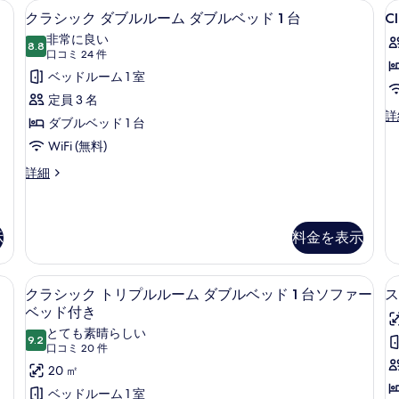
 テラス | ミニバー、セーフティボックス (室内)、デスク、遮光カーテン
ミニバー、セーフティボックス (室内
Cl
ク
4
ル
ジ
ン
クラシック ダブルルーム ダブルベッド 1 台
Cl
T
ラ
ま
オ
ル
非常に良い
た
8.8
の
R
10 点中 8.8
シ
(口
口コミ 24 件
ー
は
詳
2
コ
ッ
ベッドルーム 1 室
ツ
細
ム
T
ミ
イ
ク
定員 3 名
の
B
ン
24
Cl
詳
ダ
ダブルベッド 1 台
ル
Tw
す
件)
ー
ブ
WiFi (無料)
Ro
べ
ム
2
ル
ク
詳細
の
て
Tw
ラ
詳
ル
Be
の
シ
細
の
ー
ッ
写
詳
ク
示
料金を表示
ム
細
真
ダ
ダ
ブ
を
ーフティボックス (室内)、デスク、遮光カーテン
ミニバー、セーフティボックス (室内
ク
ル
ブ
4
表
クラシック トリプルルーム ダブルベッド 1 台ソファー
ス
ル
ラ
ル
ベッド付き
ー
示
シ
ベ
ム
とても素晴らしい
す
9.2
10 点中 9.2
ダ
(口
口コミ 20 件
ッ
ッ
る
ブ
コ
20 ㎡
ク
ド
ル
ミ
ベッドルーム 1 室
ベ