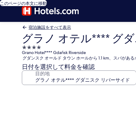
このページの本文に移動
宿泊施設をすべて表示
グラノ オテル**** 
4.0
Grano Hotel**** Gdańsk Riverside
つ
グダンスク オールド タウン ホールから 1.1 km、スパがあ
星
日付を選択して料金を確認
宿
目的地
泊
施
設
グ
ラ
ノ
オ
テ