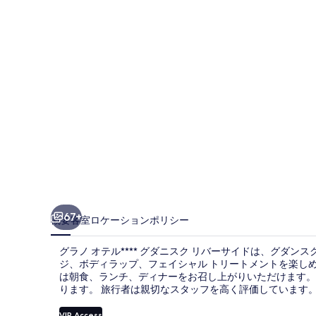
ル
****
グ
ダ
ニ
ス
ク
リ
バ
ー
67+
概要
客室
ロケーション
ポリシー
サ
グラノ オテル**** グダニスク リバーサイドは、グダンス
イ
ジ、ボディラップ、フェイシャル トリートメントを楽しめ
ド
は朝食、ランチ、ディナーをお召し上がりいただけます。屋
ります。 旅行者は親切なスタッフを高く評価しています
の
VIP Access