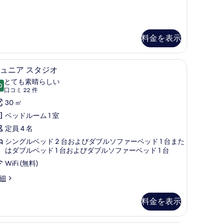
の
写
真
料金を表示
を
表
ン
| ミニバー、セーフティボックス (室内)、デスク、遮光カーテン
ジュニア スタジオ | ミニバー、セーフティボ
ジ
示
5
ュニア スタジオ
ュ
す
とても素晴らしい
0
10 点中 9.0
ニ
(口
る
口コミ 22 件
コ
ア
30 ㎡
ミ
ス
ベッドルーム 1 室
22
タ
定員 4 名
件)
ジ
シングルベッド 2 台およびダブルソファーベッド 1 台また
はダブルベッド 1 台およびダブルソファーベッド 1 台
オ
WiFi (無料)
の
細
す
べ
料金を表示
て
の