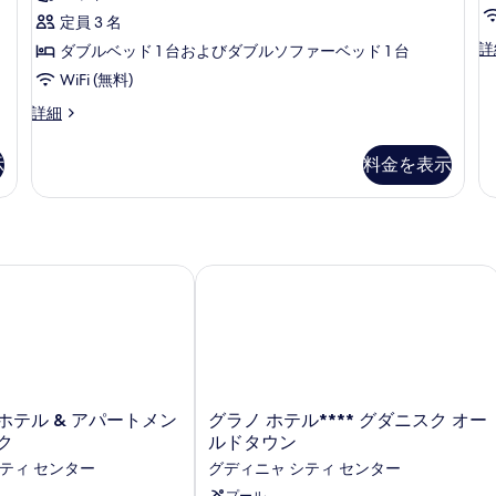
4
ト
1
20
ッ
定員 3 名
台
リ
件)
ド
ス
詳
ダブルベッド 1 台およびダブルソファーベッド 1 台
の
1
プ
ー
台
WiFi (無料)
す
ル
ペ
の
リ
ク
詳細
べ
ル
詳
ア
ラ
細
て
ー
4
シ
示
料金を表示
人
の
ッ
ム
部
ク
写
ダ
屋
ト
の
真
ブ
リ
詳
プ
を
ル
細
ル
テル & アパートメンツ グダニスク
グラノ ホテル**** グダニスク オー
表
ベ
ル
ー
示
ッ
ム
す
ド
ダ
ブ
る
1
ル
台
ベ
グ
ホテル & アパートメン
グラノ ホテル**** グダニスク オー
ソ
ッ
ラ
ク
ルドタウン
ド
フ
ノ
ティ センター
グディニャ シティ センター
1
ホ
ァ
台