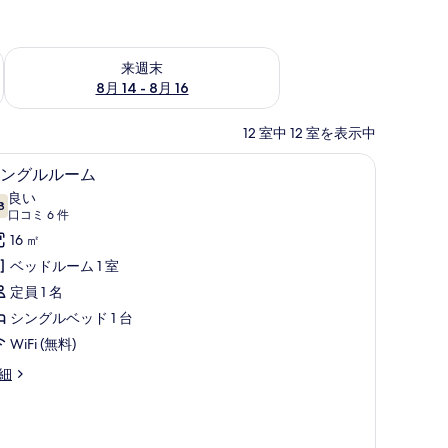
ェック
来週末 8月 14 - 8月 16 の空室状況をチェック
来週末
8月 14 - 8月 16
12 室中 12 室を表示中
シングルルーム | ミニバー、セーフティボック
シ
4
ングルルーム
ン
良い
8
10 点中 7.8
グ
(口
口コミ 6 件
コ
ル
16 ㎡
ミ
ル
ベッドルーム 1 室
6
ー
定員 1 名
件)
ム
シングルベッド 1 台
の
WiFi (無料)
す
細
べ
て