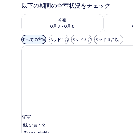
以下の期間の空室状況をチェック
今夜 8月 7 - 8月 8 の空室状況をチェック
明日 8月 8 
今夜
8月 7 - 8月 8
利
すべての客室
ベッド 1 台
ベッド 2 台
ベッド 3 台以上
用
可
能
な
客
室
の
絞
り
込
み
条
客室
件
定員 4 名