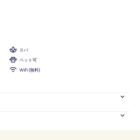
スパ
ペット可
WiFi (無料)