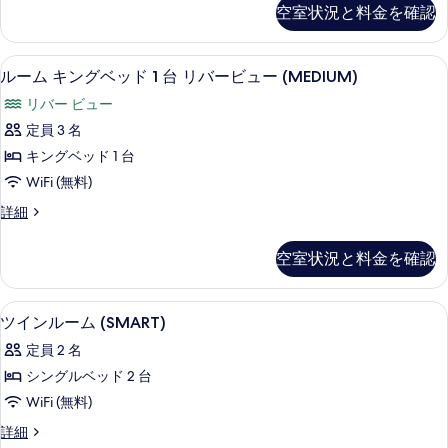
ッ
ム
の
空室状況と料金を確認
キ
ド
写
ン
1
グ
真
セーフティボックス (室内)、デスク
ル
7
ベ
台
ルーム キングベッド 1 台 リバービュー (MEDIUM)
を
ー
ッ
(MEDIUM,
リバー ビュー
ド
表
ム
101
1
定員 3 名
示
キ
台
VIEW)
キングベッド 1 台
(MEDIUM,
す
ン
の
101
WiFi (無料)
る
グ
す
VIEW)
ル
詳細
の
ベ
べ
ー
詳
ッ
ム
て
細
空室状況と料金を確認
キ
ド
の
ン
1
写
グ
ツインルーム (SMART) | セーフ
ツ
8
ベ
台
ツインルーム (SMART)
真
イ
ッ
リ
定員 2 名
を
ド
ン
バ
1
シングルベッド 2 台
表
ル
台
ー
WiFi (無料)
示
リ
ー
ビ
バ
す
ツ
詳細
ム
ー