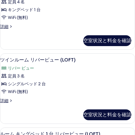
て
定員 4 名
の
の
詳
ム
詳
の
細
キングベッド 1 台
す
細
キ
写
WiFi (無料)
べ
ン
真
て
ル
詳細
グ
ー
を
の
ベ
ム
表
空室状況と料金を確認
写
キ
ッ
示
ン
真
ド
グ
す
セーフティボックス (室内)、デスク
ツ
を
6
ベ
ツインルーム リバービュー (LOFT)
1
る
イ
ッ
表
台
リバー ビュー
ド
ン
示
(LARGE)
1
定員 3 名
ル
台
す
の
シングルベッド 2 台
(LARGE)
ー
る
す
の
WiFi (無料)
ム
詳
べ
ツ
詳細
細
リ
て
イ
バ
ン
の
空室状況と料金を確認
ル
ー
写
ー
ビ
ム
真
セーフティボックス (室内)、デスク
ル
8
リ
ルーム キングベッド 1 台 リバービュー (LOFT)