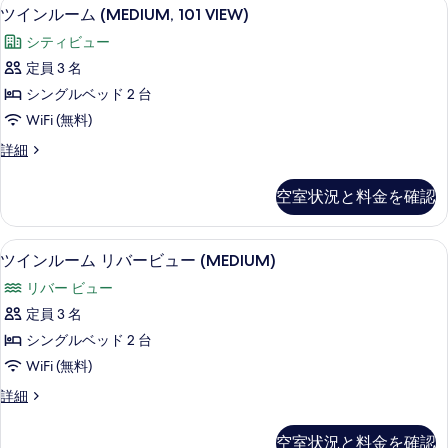
の
部屋からの景観
ツ
の
7
(MEDIUM)
べ
ツインルーム (MEDIUM, 101 VIEW)
す
詳
イ
の
て
シティビュー
細
詳
べ
ン
の
細
定員 3 名
て
ル
写
シングルベッド 2 台
の
ー
真
WiFi (無料)
写
ム
を
ツ
詳細
真
(MEDIUM,
イ
表
を
101
ン
示
空室状況と料金を確認
VIEW)
ル
表
す
ー
の
示
ム
る
セーフティボックス (室内)、デスク
ツ
す
7
(MEDIUM,
す
ツインルーム リバービュー (MEDIUM)
イ
101
べ
る
リバー ビュー
VIEW)
ン
て
の
定員 3 名
ル
詳
の
シングルベッド 2 台
細
ー
写
WiFi (無料)
ム
真
ツ
詳細
リ
を
イ
バ
ン
表
空室状況と料金を確認