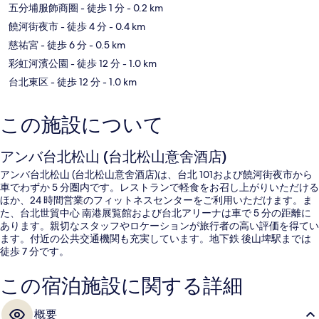
五分埔服飾商圈
- 徒歩 1 分
- 0.2 km
饒河街夜市
- 徒歩 4 分
- 0.4 km
慈祐宮
- 徒歩 6 分
- 0.5 km
彩虹河濱公園
- 徒歩 12 分
- 1.0 km
台北東区
- 徒歩 12 分
- 1.0 km
この施設について
アンバ台北松山 (台北松山意舍酒店)
アンバ台北松山 (台北松山意舍酒店)は、台北 101および饒河街夜市から
車でわずか 5 分圏内です。レストランで軽食をお召し上がりいただける
ほか、24 時間営業のフィットネスセンターをご利用いただけます。ま
た、台北世貿中心 南港展覧館および台北アリーナは車で 5 分の距離に
あります。親切なスタッフやロケーションが旅行者の高い評価を得てい
ます。付近の公共交通機関も充実しています。地下鉄 後山埤駅までは
徒歩 7 分です。
この宿泊施設に関する詳細
概要