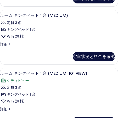
ル
ー
示
ー
ビ
ム
す
部屋からの景観
ル
7
リ
ルーム キングベッド 1 台 (MEDIUM)
ュ
る
ー
バ
ー
定員 3 名
ー
ム
ビ
(MEDIUM)
キングベッド 1 台
キ
ュ
の
WiFi (無料)
ー
ン
す
(MEDIUM)
ル
詳細
グ
の
ー
べ
詳
ベ
ム
て
空室状況と料金を確認
細
キ
ッ
の
ン
ド
グ
写
部屋からの景観
ル
7
ベ
ルーム キングベッド 1 台 (MEDIUM, 101 VIEW)
1
真
ー
ッ
台
シティビュー
ド
を
ム
(MEDIUM)
1
定員 3 名
表
キ
台
の
キングベッド 1 台
(MEDIUM)
示
ン
す
の
WiFi (無料)
す
グ
詳
べ
ル
詳細
細
る
ベ
て
ー