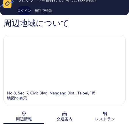
ン
コ
口
チ
ミ
コ
ログイン
無料で登録
(新
1,387
ミ
驛
件
1,000
周辺地域について
旅
件
件
店
の
件
復
口
の
興
コ
口
北
ミ
コ
路
ミ
店)
中
山
No.8, Sec. 7, Civic Blvd, Nangang Dist., Taipei, 115
地図で表示
地図
周辺情報
交通案内
レストラン