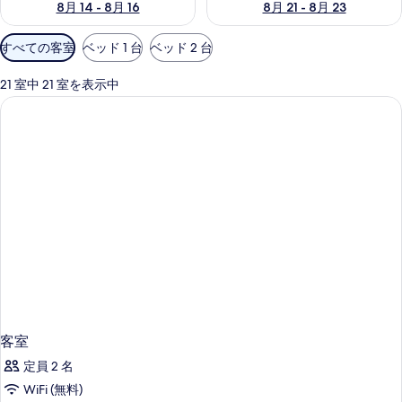
8月 14 - 8月 16
8月 21 - 8月 23
利
すべての客室
ベッド 1 台
ベッド 2 台
用
可
21 室中 21 室を表示中
能
な
客
室
の
絞
り
込
み
条
件
客室
定員 2 名
WiFi (無料)