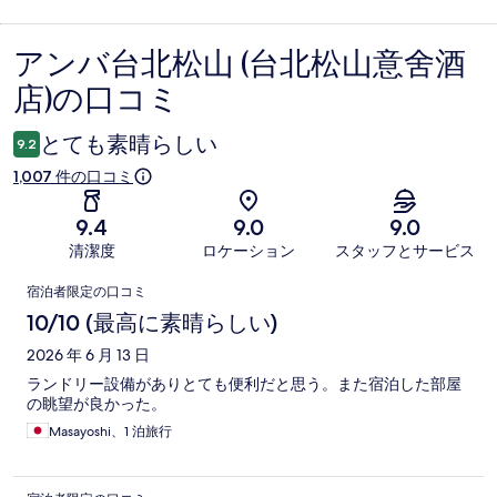
アンバ台北松山 (台北松山意舍酒
口
店)の口コミ
コ
ミ
とても素晴らしい
9.2
1,007 件の口コミ
9.4
9.0
9.0
清潔度
ロケーション
スタッフとサービス
口
宿泊者限定の口コミ
コ
10/10 (最高に素晴らしい)
ミ
2026 年 6 月 13 日
ランドリー設備がありとても便利だと思う。また宿泊した部屋
の眺望が良かった。
Masayoshi、1 泊旅行