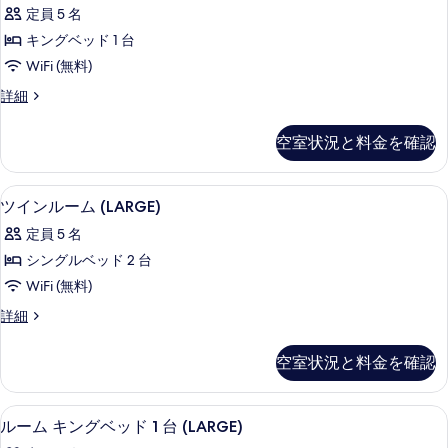
ム
ビ
(EXTRA
定員 5 名
写
キ
ュ
LARGE)
キングベッド 1 台
真
ー
ン
の
(EXTRA
WiFi (無料)
を
グ
LARGE)
す
ル
詳細
表
の
ベ
べ
ー
詳
示
ッ
ム
細
て
空室状況と料金を確認
す
キ
ド
の
ン
る
1
グ
写
部屋からの景観
ツ
7
ベ
台
ツインルーム (LARGE)
真
イ
ッ
リ
定員 5 名
ド
を
ン
バ
1
シングルベッド 2 台
表
ル
台
ー
WiFi (無料)
リ
示
ー
ビ
バ
ツ
詳細
す
ム
ー
イ
ュ
る
ビ
(LARGE)
ン
ー
空室状況と料金を確認
ュ
ル
の
ー
(EXTRA
ー
す
(EXTRA
ム
LARGE
部屋からの景観
ル
LARGE
7
(LARGE)
べ
ルーム キングベッド 1 台 (LARGE)
KING)
KING)
ー
の