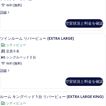
の
ン
て
詳
WiFi (無料)
グ
の
細
ル
詳細
ベ
写
ー
ッ
ム
真
空室状況と料金を確認
キ
ド
を
ン
1
表
グ
部屋からの景観
ツ
7
ベ
台
ツインルーム リバービュー (EXTRA LARGE)
示
イ
ッ
コ
シティビュー
す
ド
ン
ー
1
定員 5 名
る
ル
台
ナ
シングルベッド 2 台
コ
ー
ー
ー
WiFi (無料)
ム
ナ
(101
ツ
詳細
ー
リ
VIEW)
イ
(101
バ
ン
の
VIEW)
空室状況と料金を確認
ル
の
ー
す
ー
詳
ビ
ム
べ
細
セーフティボックス (室内)、デスク
ル
6
リ
ルーム キングベッド 1 台 リバービュー (EXTRA LARGE KING)
ュ
て
ー
バ
ー
シティビュー
の
ー