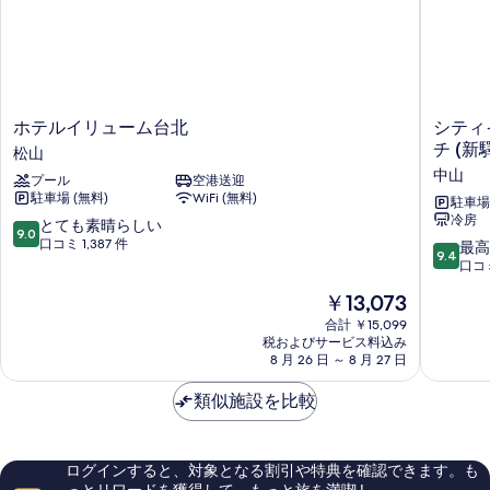
ア
リ
ア
フ
フ
リ
リ
ー
ー
(Smart)
ホ
シ
ホテルイリューム台北
シティイ
(Smart)
の
テ
テ
チ (
松山
の
詳
ル
ィ
細
中山
プール
空港送迎
す
イ
イ
駐車場 (無料)
WiFi (無料)
リ
ン
駐車場 
べ
冷房
ュ
ホ
10
とても素晴らしい
9.0
て
ー
テ
段
口コミ 1,387 件
10
最高
9.4
ム
ル
階
段
口コミ
の
台
プ
中
階
写
現
￥13,073
北
ラ
9.0、
中
在
松
ス
と
真
9.4、
合計 ￥15,099
の
山
フ
て
税およびサービス料込み
最
を
料
8 月 26 日 ～ 8 月 27 日
ー
も
高
金
シ
表
素
に
は
類似施設を比較
ン
晴
素
示
￥13,073
N.
ら
晴
す
Rd.
し
ら
ブ
い、
し
る
ログインすると、対象となる割引や特典を確認できます。も
ラ
口
い、
っとリワードを獲得して、もっと旅を満喫 !