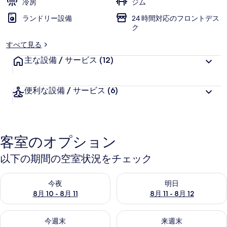
冷房
ジム
ラ
ランドリー設備
24 時間対応のフロントデス
ク
リ
すべて見る
ー
主な設備 / サービス
(12)
便利な設備 / サービス
(6)
客室のオプション
以下の期間の空室状況をチェック
今夜 8月 10 - 8月 11 の空室状況をチェック
明日 8月 11 - 8月 12 の空
今夜
明日
8月 10 - 8月 11
8月 11 - 8月 12
今週末 8月 14 - 8月 16 の空室状況をチェック
来週末 8月 21 - 8月 23 の
今週末
来週末