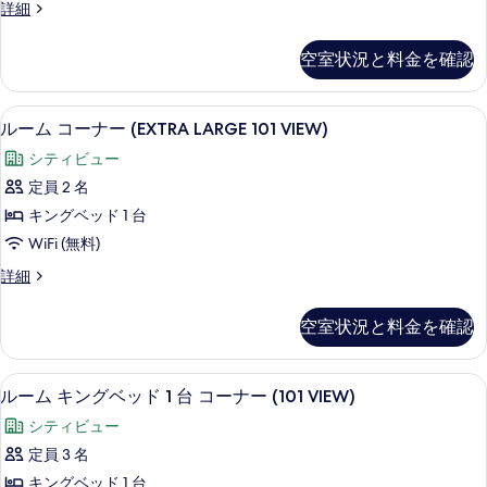
す
Loft
詳細
を
River
べ
表
View
空室状況と料金を確認
て
示
Room
の
の
す
詳
ルーム コーナー (EXTRA LARGE 1
ル
写
る
8
細
ルーム コーナー (EXTRA LARGE 101 VIEW)
ー
真
シティビュー
ム
を
定員 2 名
コ
表
キングベッド 1 台
ー
示
WiFi (無料)
ナ
す
ル
詳細
ー
る
ー
(EXTRA
ム
空室状況と料金を確認
コ
LARGE
ー
101
ナ
ルーム キングベッド 1 台 コーナー (1
ル
VIEW)
7
ー
ルーム キングベッド 1 台 コーナー (101 VIEW)
ー
(EXTRA
の
シティビュー
LARGE
ム
す
101
定員 3 名
キ
べ
VIEW)
キングベッド 1 台