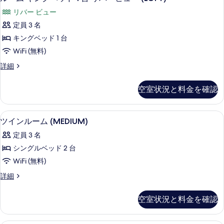
ュ
を
ー
バ
ー
リバー ビュー
ー
表
ム
ビ
(LOFT)
定員 3 名
示
キ
ュ
の
キングベッド 1 台
ー
す
ン
す
(LOFT)
WiFi (無料)
る
グ
の
べ
ル
詳細
詳
ベ
ー
て
細
ッ
ム
の
空室状況と料金を確認
キ
ド
写
ン
1
グ
真
部屋からの景観
ツ
7
ベ
台
ツインルーム (MEDIUM)
を
イ
ッ
リ
定員 3 名
ド
表
ン
バ
1
シングルベッド 2 台
示
ル
台
ー
WiFi (無料)
リ
す
ー
ビ
バ
ツ
詳細
る
ム
ー
イ
ュ
ビ
(MEDIUM)
ン
ー
空室状況と料金を確認
ュ
ル
の
ー
(LOFT)
ー
す
(LOFT)
ム