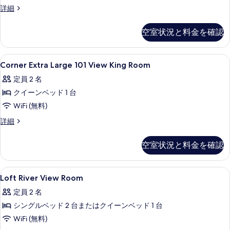
客
詳細
室
の
空室状況と料金を確認
詳
細
Corner
セーフティボックス (室内)、デスク
5
Corner Extra Large 101 View King Room
Extra
定員 2 名
Large
クイーンベッド 1 台
101
View
WiFi (無料)
King
Corner
詳細
Room
Extra
Large
の
空室状況と料金を確認
101
す
View
King
べ
Loft
セーフティボックス (室内)、デスク
7
Room
Loft River View Room
て
River
の
定員 2 名
の
詳
View
細
シングルベッド 2 台またはクイーンベッド 1 台
Room
写
の
WiFi (無料)
真