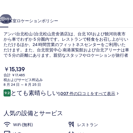
山
前へ
次へ
(台
65+
概要
客室
ロケーション
ポリシー
北
アンバ台北松山 (台北松山意舍酒店)は、台北 101および饒河街夜市
松
から車でわずか 5 分圏内です。レストランで軽食をお召し上がりい
ただけるほか、24 時間営業のフィットネスセンターをご利用いた
山
だけます。また、台北世貿中心 南港展覧館および台北アリーナは車
意
で 5 分の距離にあります。親切なスタッフやロケーションが旅行者
の高い評価を得ています。付近の公共交通機関も充実しています。
舍
地下鉄 後山埤駅までは徒歩 7 分です。
現
￥15,139
在
酒
合計 ￥17,485
の
税およびサービス料込み
セーフティボックス (室内)、デスク
店)
料
8 月 24 日 ～ 8 月 25 日
金
口
とても素晴らしい
の
9.2
1,007 件の口コミをすべて表示
は
10段階中9.2
コ
￥15,139
写
ミ
で
す
真
人気の設備とサービス
ギ
WiFi (無料)
レストラン
ャ