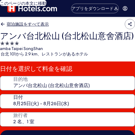
このページの本文に移動
アプリをダウンロード
宿泊施設をすべて表示
アンバ台北松山 (台北松山意舍酒店)
4.0
amba Taipei SongShan
つ
台北 101から 2.9 km、レストランがあるホテル
星
宿
日付を選択して料金を確認
泊
施
目的地
設
日付
旅行者