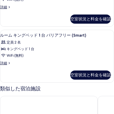
す
す
VIEW)
ス
詳細
の
べ
べ
タ
詳
て
ジ
て
細
空室状況と料金を確認
オ
の
の
の
写
写
詳
部屋からの景観
ル
5
細
ルーム キングベッド 1 台 バリアフリー (Smart)
真
真
ー
を
定員 2 名
を
ム
表
キングベッド 1 台
表
キ
示
WiFi (無料)
示
ン
す
す
ル
詳細
グ
ー
る
る
ベ
ム
空室状況と料金を確認
キ
ッ
ン
ド
グ
類似した宿泊施設
ベ
1
ッ
台
ホテルイリューム台北
シティイン
ド
バ
1
台
リ
バ