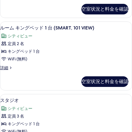
イ
ュ
る
ビ
(SMART)
ン
ー
空室状況と料金を確認
ュ
ル
の
ー
(MEDIUM)
ー
す
(MEDIUM)
ム
の
ルーム キングベッド 1 台 (SMART, 
ル
の
8
(SMART)
べ
ルーム キングベッド 1 台 (SMART, 101 VIEW)
す
詳
ー
の
て
シティビュー
細
詳
べ
ム
の
細
定員 2 名
て
キ
写
キングベッド 1 台
の
ン
真
WiFi (無料)
写
グ
を
ル
詳細
真
ベ
ー
表
を
ッ
ム
示
空室状況と料金を確認
キ
表
ド
す
ン
示
1
グ
る
セーフティボックス (室内)、デスク
ス
4
ベ
す
台
スタジオ
タ
ッ
る
(SMART,
シティビュー
ド
ジ
101
1
定員 3 名
オ
台
VIEW)
キングベッド 1 台
(SMART,
の
の
101
WiFi (無料)