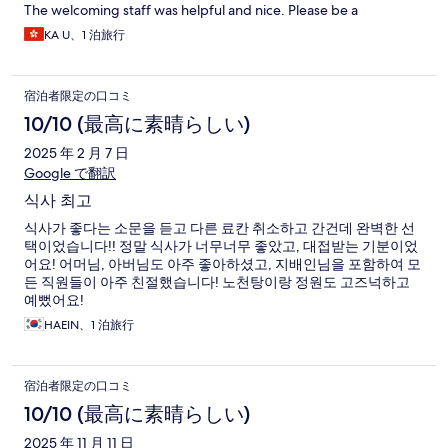
The welcoming staff was helpful and nice. Please be a
KA U、1 泊旅行
宿泊者限定の口コミ
10/10 (最高に素晴らしい)
2025 年 2 月 7 日
Google で翻訳
식사 최고
식사가 좋다는 소문을 듣고 다른 료칸 취소하고 간건데 완벽한 선
택이었습니다!! 정말 식사가 너무너무 좋았고, 대접받는 기분이었
어요! 어머님, 아버님도 아주 좋아하셨고, 지배인님을 포함하여 모
든 직원들이 아주 친절했습니다! 노천탕이랑 정원도 고즈넉하고
예뻤어요!
HAEIN、1 泊旅行
宿泊者限定の口コミ
10/10 (最高に素晴らしい)
2025 年 11 月 11 日