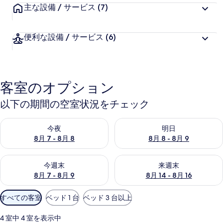
主な設備 / サービス
(7)
便利な設備 / サービス
(6)
客室のオプション
以下の期間の空室状況をチェック
今夜 8月 7 - 8月 8 の空室状況をチェック
明日 8月 8 - 8月 9 の空室
今夜
明日
8月 7 - 8月 8
8月 8 - 8月 9
今週末 8月 7 - 8月 9 の空室状況をチェック
来週末 8月 14 - 8月 16 の
今週末
来週末
8月 7 - 8月 9
8月 14 - 8月 16
利
すべての客室
ベッド 1 台
ベッド 3 台以上
用
可
4 室中 4 室を表示中