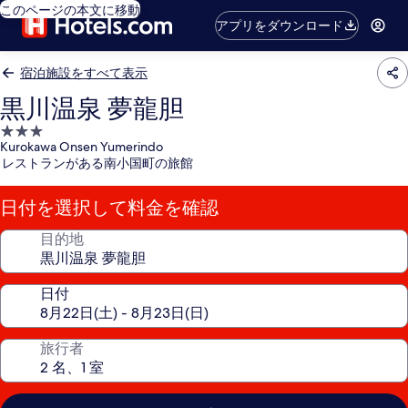
このページの本文に移動
アプリをダウンロード
宿泊施設をすべて表示
黒川温泉 夢龍胆
3.0
Kurokawa Onsen Yumerindo
つ
レストランがある南小国町の旅館
星
宿
日付を選択して料金を確認
泊
施
目的地
設
日付
旅行者