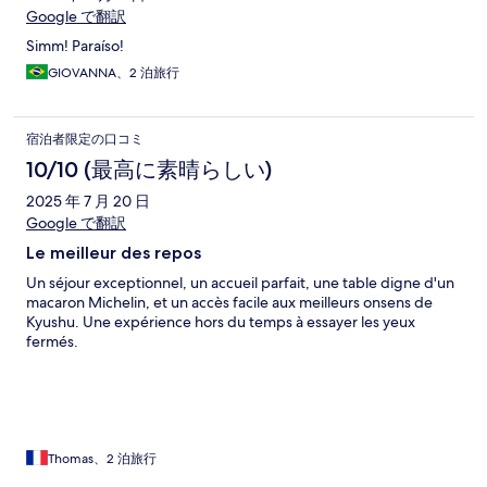
Google で翻訳
Simm! Paraíso!
GIOVANNA、2 泊旅行
宿泊者限定の口コミ
10/10 (最高に素晴らしい)
2025 年 7 月 20 日
Google で翻訳
Le meilleur des repos
Un séjour exceptionnel, un accueil parfait, une table digne d'un
macaron Michelin, et un accès facile aux meilleurs onsens de
Kyushu. Une expérience hors du temps à essayer les yeux
fermés.
Thomas、2 泊旅行