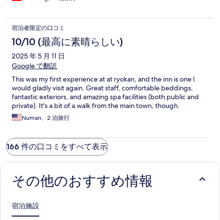
宿泊者限定の口コミ
10/10 (最高に素晴らしい)
2025 年 5 月 11 日
Google で翻訳
This was my first experience at at ryokan, and the inn is one I
would gladly visit again. Great staff, comfortable beddings,
fantastic exteriors, and amazing spa facilities (both public and
private). It's a bit of a walk from the main town, though.
Numan、2 泊旅行
166 件の口コミをすべて表示
その他のおすすめ情報
宿泊施設