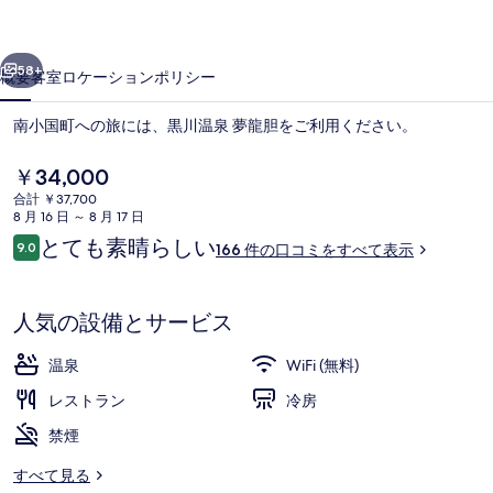
胆
前へ
次へ
の
58+
概要
客室
ロケーション
ポリシー
写
南小国町への旅には、黒川温泉 夢龍胆をご利用ください。
真
ギ
現
￥34,000
在
合計 ￥37,700
ャ
の
8 月 16 日 ～ 8 月 17 日
料
ラ
口
とても素晴らしい
9.0
166 件の口コミをすべて表示
金
10段階中9.0
コ
は
リ
ミ
￥34,000
バスアメニティ (無料)、ヘアドライ
ー
で
人気の設備とサービス
す
温泉
WiFi (無料)
レストラン
冷房
禁煙
すべて見る