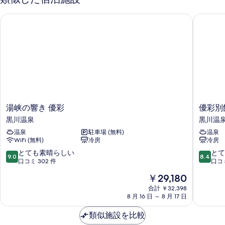
室
べ
の
の
湯峡の響き 優彩
優彩別館
て
詳
写
細
の
真
写
を
真
表
を
示
表
す
示
る
湯
優
湯峡の響き 優彩
優彩別
す
峡
彩
黒川温泉
黒川温
る
の
別
温泉
駐車場 (無料)
温泉
響
館
WiFi (無料)
冷房
冷房
き
黒
優
川
10
10
とても素晴らしい
とて
9.0
8.4
彩
温
段
段
口コミ 302 件
口コミ
黒
泉
階
階
現
￥29,180
川
中
中
在
温
9.0、
8.4、
合計 ￥32,398
の
泉
8 月 16 日 ～ 8 月 17 日
と
と
料
て
て
金
類似施設を比較
も
も
は
素
良