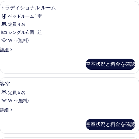
能
セーフティボックス (室内)、WiFi (
ト
4
トラディショナル ルーム
な
ラ
客
ベッドルーム 1 室
デ
室
定員 4 名
ィ
の
シングル布団 1 組
シ
絞
WiFi (無料)
り
ョ
ト
詳細
込
ナ
ラ
み
ル
デ
条
空室状況と料金を確認
ィ
ル
件
シ
ー
ョ
内装
客
1
ナ
客室
ム
室
ル
の
定員 6 名
ル
の
ー
す
WiFi (無料)
す
ム
べ
客
詳細
の
べ
室
詳
て
て
の
細
空室状況と料金を確認
の
詳
の
細
写
写