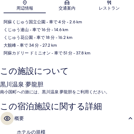
地図
周辺情報
交通案内
レストラン
阿蘇くじゅう国立公園
- 車で 4 分
- 2.6 km
くじゅう連山
- 車で 16 分
- 14.6 km
くじゅう花公園
- 車で 18 分
- 16.2 km
大観峰
- 車で 34 分
- 27.2 km
阿蘇カドリー ドミニオン
- 車で 51 分
- 37.8 km
この施設について
黒川温泉 夢龍胆
南小国町への旅には、黒川温泉 夢龍胆をご利用ください。
この宿泊施設に関する詳細
概要
ホテルの規模