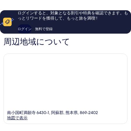
￥29,180
晴
い、
ら
口
ログインすると、対象となる割引や特典を確認できます。も
し
コ
っとリワードを獲得して、もっと旅を満喫 !
い、
ミ
口
29
ログイン
無料で登録
コ
件
ミ
件
周辺地域について
302
の
件
口
件
コ
の
ミ
口
コ
ミ
南小国町満願寺 6430-1, 阿蘇郡, 熊本県, 869-2402
地図で表示