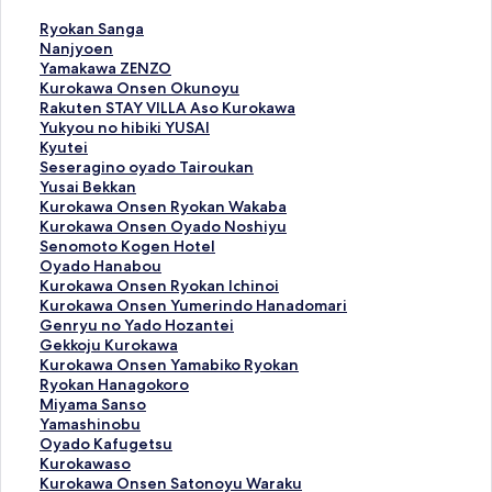
R
Ryokan Sanga
y
N
Nanjyoen
o
a
Y
Yamakawa ZENZO
k
n
a
K
Kurokawa Onsen Okunoyu
a
j
m
u
R
Rakuten STAY VILLA Aso Kurokawa
n
y
a
r
a
Y
Yukyou no hibiki YUSAI
S
o
k
o
k
u
K
Kyutei
a
e
a
k
u
k
y
S
Seseragino oyado Tairoukan
n
n
w
a
t
y
u
e
Y
Yusai Bekkan
g
の
a
w
e
o
t
s
u
K
Kurokawa Onsen Ryokan Wakaba
a
ペ
Z
a
n
u
e
e
s
u
K
Kurokawa Onsen Oyado Noshiyu
の
ー
E
O
S
n
i
r
a
r
u
S
Senomoto Kogen Hotel
ペ
ジ
N
n
T
o
の
a
i
o
r
e
O
Oyado Hanabou
ー
を
Z
s
A
h
ペ
g
B
k
o
n
y
K
Kurokawa Onsen Ryokan Ichinoi
ジ
開
O
e
Y
i
ー
i
e
a
k
o
a
u
K
Kurokawa Onsen Yumerindo Hanadomari
を
く
の
n
V
b
ジ
n
k
w
a
m
d
r
u
G
Genryu no Yado Hozantei
開
リ
ペ
O
I
i
を
o
k
a
w
o
o
o
r
e
G
Gekkoju Kurokawa
く
ン
ー
k
L
k
開
o
a
O
a
t
H
k
o
n
e
K
Kurokawa Onsen Yamabiko Ryokan
リ
ク
ジ
u
L
i
く
y
n
n
O
o
a
a
k
r
k
u
R
Ryokan Hanagokoro
ン
を
n
A
Y
リ
a
の
s
n
K
n
w
a
y
k
r
y
M
Miyama Sanso
ク
開
o
A
U
ン
d
ペ
e
s
o
a
a
w
u
o
o
o
i
Y
Yamashinobu
く
y
s
S
ク
o
ー
n
e
g
b
O
a
n
j
k
k
y
a
O
Oyado Kafugetsu
リ
u
o
A
T
ジ
R
n
e
o
n
O
o
u
a
a
a
m
y
K
Kurokawaso
ン
の
K
I
a
を
y
O
n
u
s
n
Y
K
w
n
m
a
a
u
K
Kurokawa Onsen Satonoyu Waraku