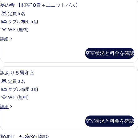
内装
夢
真
1
夢の舎 【和室10畳＋ユニットバス】
真
の
を
を
定員 5 名
舎
表
表
ダブル布団 5 組
【和
示
示
WiFi (無料)
室
す
す
夢
詳細
10
る
の
る
畳
舎
空室状況と料金を確認
【和
＋
室
ユ
10
内装
訳
1
畳
ニ
訳あり８畳和室
あ
＋
ッ
定員 3 名
ユ
り
ト
ニ
ダブル布団 3 組
８
ッ
バ
WiFi (無料)
ト
畳
ス】
バ
訳
詳細
和
ス】
あ
の
の
室
り
す
空室状況と料金を確認
詳
８
の
細
べ
畳
す
和
類似した宿泊施設
て