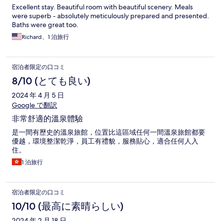
Excellent stay. Beautiful room with beautiful scenery. Meals
were superb - absolutely meticulously prepared and presented.
Baths were great too.
Richard、1 泊旅行
宿泊者限定の口コミ
8/10 (とても良い)
2024 年 4 月 5 日
Google で翻訳
非常舒適的溫泉體驗
是一間有歷史的溫泉旅館，位置比這區域任何一間溫泉旅館都要
優越，環境整潔乾淨，員工有禮貌，服務貼心，適合任何人入
住。
1 泊旅行
宿泊者限定の口コミ
10/10 (最高に素晴らしい)
2024 年 2 月 18 日