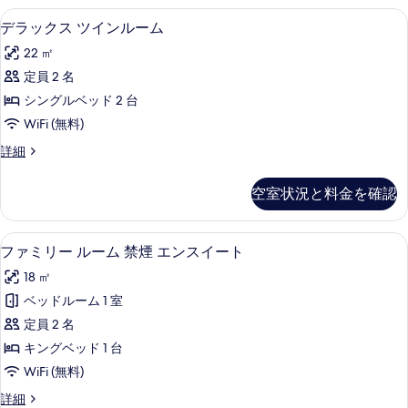
ー
ダ
ド
デラックス ツインルーム | 高級寝
デ
1
16
ブ
デラックス ツインルーム
ム
1
台
ラ
ル
台
の
22 ㎡
ル
の
の
ッ
ー
す
定員 2 名
詳
す
ク
ム
細
べ
シングルベッド 2 台
の
べ
ス
詳
て
WiFi (無料)
て
ツ
細
の
デ
詳細
の
イ
ラ
写
写
ン
ッ
空室状況と料金を確認
真
ク
真
ル
ス
を
を
ー
ツ
ファミリー ルーム 禁煙 エンスイート
フ
表
14
イ
ファミリー ルーム 禁煙 エンスイート
表
ム
ァ
ン
示
示
の
18 ㎡
ル
ミ
す
ー
す
す
ベッドルーム 1 室
リ
る
ム
る
べ
定員 2 名
の
ー
詳
て
キングベッド 1 台
ル
細
の
WiFi (無料)
ー
写
フ
詳細