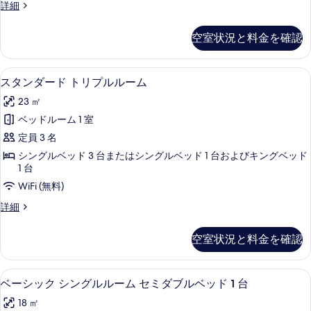
の
ス
詳細
イ
タ
写
ン
ン
空室状況と料金を確認
真
ダ
ル
ー
を
ー
ド
スタンダード トリプルルーム | 高
ス
表
12
ツ
スタンダード トリプルルーム
ム
タ
イ
示
の
23 ㎡
ン
ン
す
ル
す
ベッドルーム 1 室
ダ
る
ー
べ
定員 3 名
ム
ー
の
て
シングルベッド 3 台またはシングルベッド 1 台およびキングベッド
ド
詳
1 台
の
細
ト
WiFi (無料)
写
リ
ス
詳細
真
プ
タ
を
ン
ル
空室状況と料金を確認
ダ
表
ル
ー
示
ド
ー
ベーシック シングルルーム セミダブル
ベ
6
ト
す
ベーシック シングルルーム セミダブルベッド 1 台
ム
ー
リ
る
18 ㎡
プ
の