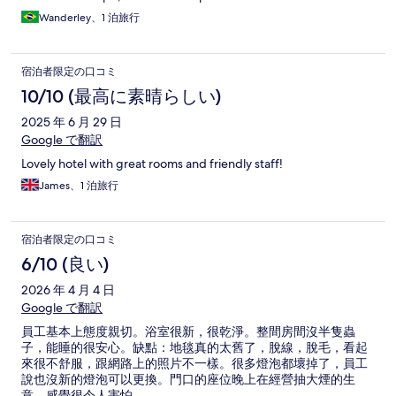
Wanderley、1 泊旅行
宿泊者限定の口コミ
10/10 (最高に素晴らしい)
2025 年 6 月 29 日
Google で翻訳
Lovely hotel with great rooms and friendly staff!
James、1 泊旅行
宿泊者限定の口コミ
6/10 (良い)
2026 年 4 月 4 日
Google で翻訳
員工基本上態度親切。浴室很新，很乾淨。整間房間沒半隻蟲
子，能睡的很安心。缺點：地毯真的太舊了，脫線，脫毛，看起
來很不舒服，跟網路上的照片不一樣。很多燈泡都壞掉了，員工
說也沒新的燈泡可以更換。門口的座位晚上在經營抽大煙的生
意，感覺很令人害怕。