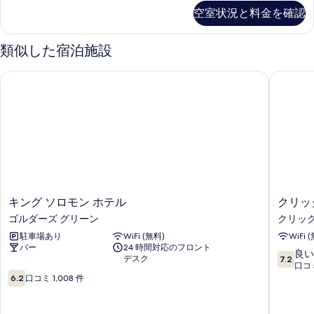
ツ
ジ
細
空室状況と料金を確認
の
ュ
イ
ア
写
ン
リ
類似した宿泊施設
真
ー
ル
ツ
を
キング ソロモン ホテル
クリック
ー
イ
表
ン
ム
示
ル
の
ー
す
ム
す
る
の
べ
詳
て
細
の
キ
ク
キング ソロモン ホテル
クリッ
写
ン
リ
ゴルダーズ グリーン
クリッ
真
グ
ッ
駐車場あり
WiFi (無料)
WiFi 
ソ
ク
を
バー
24 時間対応のフロント
ロ
ル
10
良い
デスク
表
7.2
モ
ウ
段
口コミ
10
ン
ッ
示
階
6.2
口コミ 1,008 件
段
ホ
ド
中
す
階
テ
ロ
7.2、
中
ル
ッ