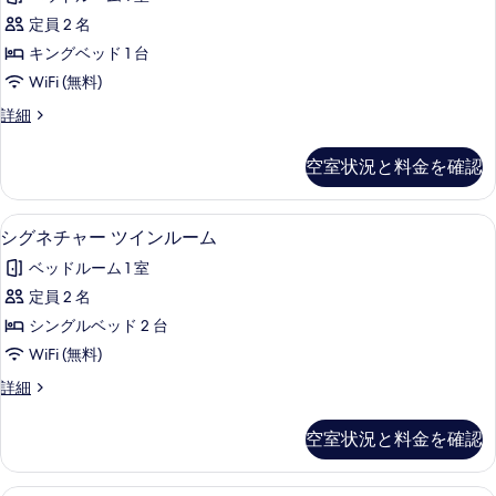
真
チ
細
示
定員 2 名
を
ャ
す
キングベッド 1 台
表
ー
る
WiFi (無料)
示
ダ
シ
詳細
す
ブ
グ
る
ル
ネ
空室状況と料金を確認
チ
ル
ャ
ー
ー
シグネチャー ツインルーム | 高級
シ
5
ダ
シグネチャー ツインルーム
ム
グ
ブ
の
ベッドルーム 1 室
ル
ネ
ル
す
定員 2 名
チ
ー
べ
シングルベッド 2 台
ム
ャ
の
て
WiFi (無料)
ー
詳
の
シ
詳細
細
ツ
グ
写
イ
ネ
空室状況と料金を確認
真
チ
ン
ャ
を
ル
ー
ラグジュアリー トリプルルーム | 