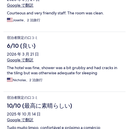
Google で翻訳
Courteous and very friendly staff. The room was clean.
Joselle、2 泊旅行
宿泊者限定の口コミ
6/10 (良い)
2026 年 3 月 21 日
Google で翻訳
The hotel was fine, shower was a bit grubby and had cracks in
the tiling but was otherwise adequate for sleeping
Nicholas、2 泊旅行
宿泊者限定の口コミ
10/10 (最高に素晴らしい)
2025 年 10 月 14 日
Google で翻訳
Tudo muito limpo, confortável e próximo a comércio