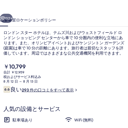
ー
前へ
次へ
ホ
102+
概要
客室
ロケーション
ポリシー
テ
ロンドン スター ホテルは、テムズ川およびウェストフィールド ロ
ル
ンドン ショッピング センターから車で 10 分圏内の便利な立地にあ
ります。また、オリンピアイベントおよびケンジントン ガーデンズ
の
(庭園)は車で 10 分の距離にあります。旅行者は親切なスタッフを評
写
価しています。周辺ではさまざまな公共交通機関を利用できます。
地下鉄 アクトン タウン駅までは 12 分、地下鉄イーリング コモン駅
真
までは 15 分です。
現
￥10,799
在
ギ
合計 ￥12,959
の
税およびサービス料込み
フロント
ャ
料
8 月 12 日 ～ 8 月 13 日
金
口
良い
ラ
6.6
293 件の口コミをすべて表示
は
10段階中6.6
コ
￥10,799
リ
ミ
で
す
ー
人気の設備とサービス
駐車場あり
WiFi (無料)