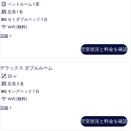
シ
ル
ベッドルーム 1 室
す
ッ
ル
定員 1 名
ー
べ
ク
ム
セミダブルベッド 1 台
て
シ
の
WiFi (無料)
の
詳
ン
細
ベ
詳細
写
グ
ー
真
ル
シ
空室状況と料金を確認
ッ
を
ル
ク
表
ー
シ
デラックス ダブルルーム | 高級寝
デ
14
ン
示
デラックス ダブルルーム
ム
ラ
グ
す
セ
22 ㎡
ル
ッ
る
ル
ミ
定員 3 名
ク
ー
ダ
キングベッド 1 台
ム
ス
セ
ブ
WiFi (無料)
ダ
ミ
ル
デ
詳細
ダ
ブ
ラ
ベ
ブ
ル
ッ
ル
空室状況と料金を確認
ッ
ク
ベ
ル
ス
ド
ッ