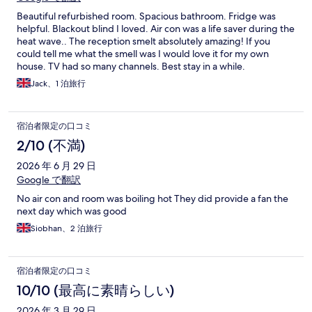
Beautiful refurbished room. Spacious bathroom. Fridge was
helpful. Blackout blind I loved. Air con was a life saver during the
heat wave.. The reception smelt absolutely amazing! If you
could tell me what the smell was I would love it for my own
house. TV had so many channels. Best stay in a while.
Jack、1 泊旅行
宿泊者限定の口コミ
2/10 (不満)
2026 年 6 月 29 日
Google で翻訳
No air con and room was boiling hot They did provide a fan the
next day which was good
Siobhan、2 泊旅行
宿泊者限定の口コミ
10/10 (最高に素晴らしい)
2026 年 3 月 29 日