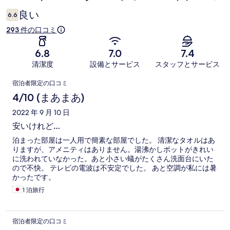
コ
良い
6.6
ミ
293 件の口コミ
6.8
7.0
7.4
清潔度
設備とサービス
スタッフとサービス
口
宿泊者限定の口コミ
コ
4/10 (まあまあ)
ミ
2022 年 9 月 10 日
安いけれど…
泊まった部屋は一人用で簡素な部屋でした。 清潔なタオルはあ
りますが、アメニティはありません。湯沸かしポットがきれい
に洗われていなかった。あと小さい蟻がたくさん洗面台にいた
ので不快。 テレビの電波は不安定でした。 あと空調が私には暑
かったです。
1 泊旅行
宿泊者限定の口コミ