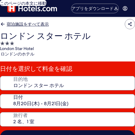
このページの本文に移動
アプリをダウンロード
宿泊施設をすべて表示
ロンドン スター ホテル
3.0
London Star Hotel
つ
ロンドンのホテル
星
宿
日付を選択して料金を確認
泊
施
目的地
設
日付
旅行者