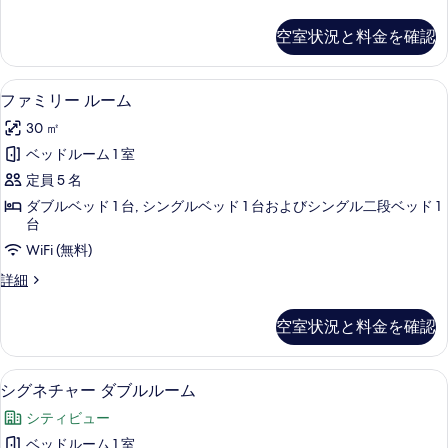
ム
ァ
真
禁
ミ
空室状況と料金を確認
を
リ
煙
ー
表
エ
ル
ファミリー ルーム | 高級寝具、羽
フ
示
9
ー
ファミリー ルーム
ン
ァ
ム
す
ス
30 ㎡
禁
ミ
る
煙
イ
ベッドルーム 1 室
リ
エ
ー
定員 5 名
ン
ー
ス
ト
ダブルベッド 1 台, シングルベッド 1 台およびシングル二段ベッド 1
ル
イ
台
の
ー
ー
WiFi (無料)
す
ト
ム
の
フ
詳細
べ
詳
の
ァ
て
細
ミ
す
空室状況と料金を確認
リ
の
べ
ー
写
ル
て
シグネチャー ダブルルーム | 高級
シ
6
ー
真
シグネチャー ダブルルーム
の
グ
ム
を
シティビュー
の
写
ネ
表
詳
ベッドルーム 1 室