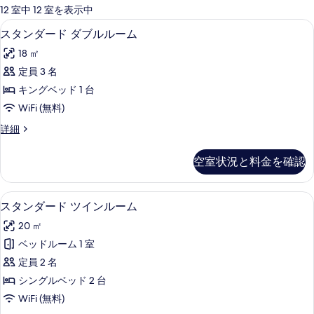
可
12 室中 12 室を表示中
能
スタンダード ダブルルーム | 高級
ス
9
スタンダード ダブルルーム
な
タ
客
18 ㎡
ン
室
定員 3 名
ダ
の
キングベッド 1 台
ー
絞
WiFi (無料)
り
ド
ス
詳細
込
ダ
タ
み
ブ
ン
条
空室状況と料金を確認
ダ
ル
件
ー
ル
ド
スタンダード ツインルーム | 高級
ス
10
ダ
スタンダード ツインルーム
ー
タ
ブ
ム
20 ㎡
ル
ン
ル
の
ベッドルーム 1 室
ダ
ー
す
定員 2 名
ム
ー
の
べ
シングルベッド 2 台
ド
詳
て
WiFi (無料)
細
ツ