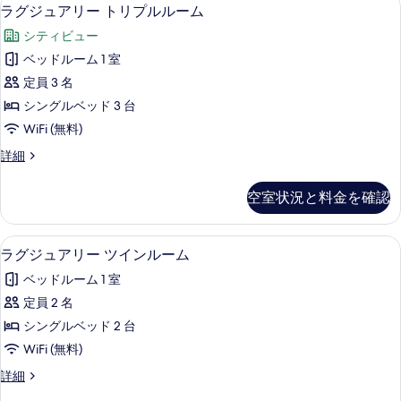
ラ
表
8
ツ
ラグジュアリー トリプルルーム
ー
グ
イ
示
ム
シティビュー
ン
ジ
す
ル
の
ベッドルーム 1 室
ュ
る
ー
す
定員 3 名
ム
ア
の
べ
シングルベッド 3 台
リ
詳
て
WiFi (無料)
細
ー
の
ラ
詳細
ト
グ
写
リ
ジ
空室状況と料金を確認
真
ュ
プ
ア
を
ル
リ
ラグジュアリー ツインルーム | 高
ラ
表
5
ー
ラグジュアリー ツインルーム
ル
グ
ト
示
ー
ベッドルーム 1 室
リ
ジ
す
プ
ム
定員 2 名
ュ
る
ル
の
シングルベッド 2 台
ル
ア
ー
す
WiFi (無料)
リ
ム
べ
ラ
詳細
の
ー
グ
て
詳