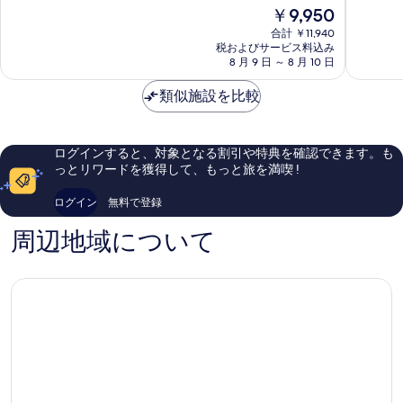
る
良
現
￥9,950
6.2、
ゴ
ジ
い、
在
口
ル
ホ
合計 ￥11,940
口
の
コ
ダ
税およびサービス料込み
テ
コ
料
8 月 9 日 ～ 8 月 10 日
ミ
ー
ル
ミ
金
1,008
ズ
ク
447
は
類似施設を比較
件
グ
リ
件
￥9,950
件
リ
ッ
件
の
ー
ク
の
口
ン
ル
口
ログインすると、対象となる割引や特典を確認できます。も
コ
ウ
コ
っとリワードを獲得して、もっと旅を満喫 !
ミ
ッ
ミ
ド
ログイン
無料で登録
周辺地域について