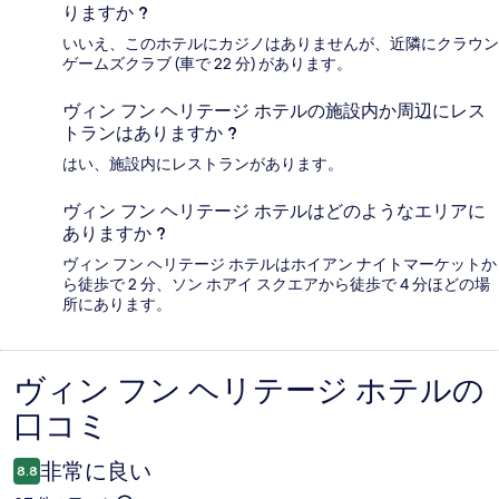
りますか ?
いいえ、このホテルにカジノはありませんが、近隣にクラウン
ゲームズクラブ (車で 22 分) があります。
ヴィン フン ヘリテージ ホテルの施設内か周辺にレス
トランはありますか ?
はい、施設内にレストランがあります。
ヴィン フン ヘリテージ ホテルはどのようなエリアに
ありますか ?
ヴィン フン ヘリテージ ホテルはホイアン ナイトマーケットか
ら徒歩で 2 分、ソン ホアイ スクエアから徒歩で 4 分ほどの場
所にあります。
ヴィン フン ヘリテージ ホテルの
口
口コミ
コ
ミ
非常に良い
8.8