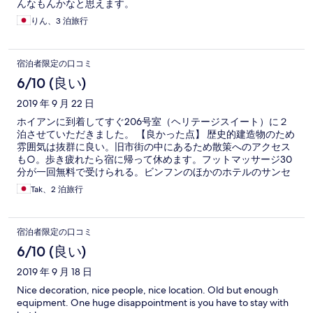
んなもんかなと思えます。
りん、3 泊旅行
宿泊者限定の口コミ
6/10 (良い)
2019 年 9 月 22 日
ホイアンに到着してすぐ206号室（ヘリテージスイート）に２
泊させていただきました。 【良かった点】 歴史的建造物のため
雰囲気は抜群に良い。旧市街の中にあるため散策へのアクセス
も○。歩き疲れたら宿に帰って休めます。フットマッサージ30
分が一回無料で受けられる。ビンフンのほかのホテルのサンセ
ットクルーズやプールが無料で利用できる。 【悪かった点】 部
Tak、2 泊旅行
屋は暗くて床は歩くとギシギシと軋む。ゴキ○リの死骸も…。
夜は遅くまで外の喧噪が聞こえます。アメニティに歯ブラシ、
コンディショナーがない。 フットマッサージ予約したが、時間
宿泊者限定の口コミ
通りにフロントに行ったら、場所がリバーサイドホテルですと
言われ受けられなかった…（説明してくれれば）。受付スタッ
6/10 (良い)
フの英語レベルに差がある。20年以上勤めているという男性ス
2019 年 9 月 18 日
タッフがいて、この方はすごく対応も良かったです。 【まと
め】 設備は古く不便もあるが、立地、雰囲気は良く、客室数も
Nice decoration, nice people, nice location. Old but enough
少なくてなかなか予約の取れない人気のホテルのようです。宿
equipment. One huge disappointment is you have to stay with
泊に何を求めるかですね。泊まるなら道路側のヘリテージスイ