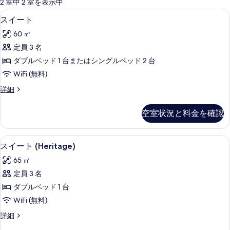
可
2 室中 2 室を表示中
能
スイート | ミニバー、セーフティボックス 
ス
7
スイート
な
イ
客
60 ㎡
ー
室
定員 3 名
ト
の
ダブルベッド 1 台またはシングルベッド 2 台
の
絞
WiFi (無料)
り
す
ス
詳細
込
べ
イ
み
て
ー
条
空室状況と料金を確認
ト
の
件
の
写
詳
ミニバー、セーフティボックス (室内)、デ
ス
7
細
スイート (Heritage)
真
イ
を
65 ㎡
ー
表
定員 3 名
ト
示
ダブルベッド 1 台
(Heritage)
す
WiFi (無料)
の
る
ス
詳細
す
イ