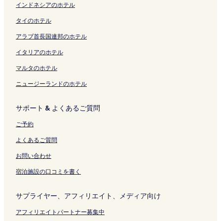
く
開
く
開
f
の
ク
ジ
ー
o
ペ
u
o
開
インドネシアのホテル
リ
く
リ
く
r
ペ
を
ジ
r
ー
r
t
く
タイのホテル
ン
リ
ン
リ
o
ー
開
を
t
ジ
y
e
リ
ク
ン
ク
ン
n
ジ
く
開
&
を
H
l
ン
アラブ首長国連邦のホテル
ク
ク
t
を
リ
く
S
開
o
&
ク
P
開
ン
リ
p
く
t
S
イタリアのホテル
a
く
ク
ン
a
リ
e
p
r
リ
ク
の
ン
l
a
マルタのホテル
a
ン
ペ
ク
&
の
ニュージーランドのホテル
d
ク
ー
S
ペ
i
ジ
p
ー
s
を
a
ジ
サポート & よくあるご質問
e
開
の
を
の
く
ペ
開
ご予約
ペ
リ
ー
く
ー
ン
ジ
リ
よくあるご質問
ジ
ク
を
ン
を
開
ク
お問い合わせ
開
く
宿泊施設の口コミを書く
く
リ
リ
ン
ン
ク
サプライヤー、アフィリエイト、メディア向け
ク
アフィリエイトパートナー募集中