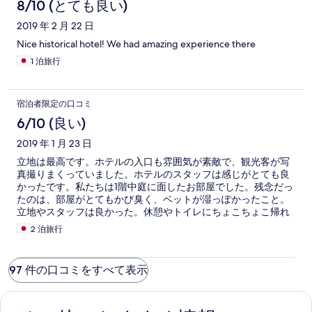
8/10 (とても良い)
2019 年 2 月 22 日
Nice historical hotel! We had amazing experience there
1 泊旅行
宿泊者限定の口コミ
6/10 (良い)
2019 年 1 月 23 日
立地は最高です。ホテルの入口も雰囲気が素敵で、観光客が写
真撮りまくっていました。ホテルのスタッフは感じがとても良
かったです。私たちは1階中庭に面したお部屋でした。残念だっ
たのは、部屋がとてもかび臭く、ベットが湿っぽかったこと。
立地やスタッフは良かった。休憩やトイレにちょこちょこ帰れ
たのは良かったですが、ホイアンはこじんまりした街なので、
2 泊旅行
旧市街に泊まらなくても不便はないように思いました。 部屋に
入るたびカビの匂いが不快でした。しばらくすると気にならな
くはなるのですが。 個人的には、次回があればほかのホテルを
97 件の口コミをすべて表示
選ぶと思います。