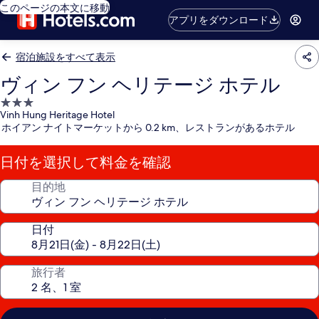
このページの本文に移動
アプリをダウンロード
宿泊施設をすべて表示
ヴィン フン ヘリテージ ホテル
3.0
Vinh Hung Heritage Hotel
つ
ホイアン ナイトマーケットから 0.2 km、レストランがあるホテル
星
宿
日付を選択して料金を確認
泊
施
目的地
設
日付
旅行者