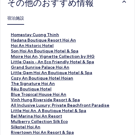
その他のおすすめ情報
宿泊施設
H
Homestay Cuong Thinh
o
H
Hadana Boutique Resort Hoi An
m
a
H
Hoi An Historic Hotel
e
d
o
S
Son Hoi An Boutique Hotel & Spa
s
a
i
o
M
Moire Hoi An, Vignette Collection by IHG
t
n
A
n
o
L
Little Oasis - An Eco Friendly Hotel & Spa
a
a
n
H
i
i
G
Grand Sunrise Palace Hoi An
y
B
H
o
r
t
r
L
Little Gem Hoi An Boutique Hotel & Spa
C
o
i
i
e
t
a
i
C
Cozy An Boutique Hotel Hoian
u
u
s
A
H
l
n
t
o
T
The Signature Hoi An
o
t
t
n
o
e
d
t
z
h
R
Rêu Boutique Hotel
n
i
o
B
i
O
S
l
y
e
ê
B
Blue Tropical House Hoi An
g
q
r
o
A
a
u
e
A
S
u
l
V
Vinh Hung Riverside Resort & Spa
T
u
i
u
n
s
n
G
n
i
B
u
i
A
All Inclusive Luxury: Private Beachfront Paradise
h
e
c
t
,
i
r
e
B
g
o
e
n
l
L
Little Hoi An. A Boutique Hotel & Spa
i
R
H
i
V
s
i
m
o
n
u
T
h
l
i
B
Bel Marina Hoi An Resort
n
e
o
q
i
-
s
H
u
a
t
r
H
I
t
e
M
Mulberry Collection Silk Eco
h
s
t
u
g
A
e
o
t
t
i
o
u
n
t
l
u
S
Silkotel Hoi An
の
o
e
e
n
n
P
i
i
u
q
p
n
c
l
M
l
i
R
Rivertown Hoi An Resort & Spa