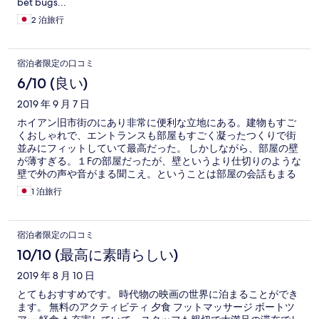
bet bugs...
ート（二部屋のみ）にしたほうが良いです。 個人的には一泊だ
2 泊旅行
けで十分でした。
宿泊者限定の口コミ
6/10 (良い)
2019 年 9 月 7 日
ホイアン旧市街のにあり非常に便利な立地にある。建物もすご
くおしゃれで、エントランスも部屋もすごく凝ったつくりで街
並みにフィットしていて最高だった。 しかしながら、部屋の壁
が薄すぎる。１Fの部屋だったが、壁というより仕切りのような
壁で外の声や音がまる聞こえ。ということは部屋の会話もまる
聞こえ。 洗面所は丸めたタオルが置いてあり、おそらく前の人
1 泊旅行
が使ったバスマットが置いてあったのではないかと思う。 朝食
は軽めの軽食が用意してあるだけだったが、麺のスープがおい
しかった。 ホイアン旧市街を満喫するには最高の場所なので、
宿泊者限定の口コミ
壁の薄さを我慢すればそれ以外は最高なホテル
10/10 (最高に素晴らしい)
2019 年 8 月 10 日
とてもおすすめです。 時代物の映画の世界に泊まることができ
ます。 無料のアクティビティ 夕食 フットマッサージ ボートツ