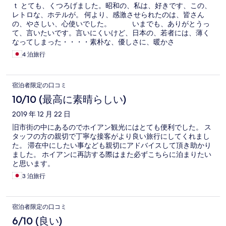
ｔ とても、くつろげました。昭和の、私は、好きです、この、
レトロな、ホテルが。 何より、感激させられたのは、皆さん
の、やさしい、心使いでした。 いまでも、ありがとうっ
て、言いたいです。言いにくいけど、日本の、若者には、薄く
なってしまった・・・・素朴な、優しさに、暖かさ
に、・・・・４泊しましたが、また、行きますよ。 Thuy
4 泊旅行
ミス、 フィ＿さんです。どなたか、この方に、よろしく。 お
宿泊者限定の口コミ
10/10 (最高に素晴らしい)
2019 年 12 月 22 日
旧市街の中にあるのでホイアン観光にはとても便利でした。 ス
タッフの方の親切で丁寧な接客がより良い旅行にしてくれまし
た。 滞在中にしたい事なども親切にアドバイスして頂き助かり
ました。 ホイアンに再訪する際はまた必ずこちらに泊まりたい
と思います。
3 泊旅行
宿泊者限定の口コミ
6/10 (良い)