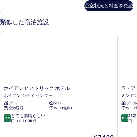
べ
ー
空室状況と料金を確認
ト
て
(Heritage)
の
の
類似した宿泊施設
詳
写
細
真
ホイアン ヒストリック ホテル
ラ・アン
を
表
示
す
る
ホ
ラ・
ホイアン ヒストリック ホテル
ラ・ア
イ
ア
ホイアン シティ センター
ミンア
ア
ン・
プール
スパ
プール
ン
オ
空港送迎
WiFi (無料)
WiFi 
ヒ
ー
ス
ル
10
10
とても素晴らしい
非常
9.2
8.8
ト
ド
段
段
口コミ 1,005 件
口コミ
リ
タ
階
階
ッ
ウ
中
中
現
ク
ン