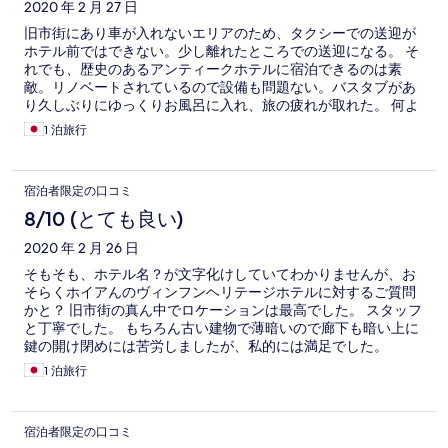
2020 年 2 月 27 日
旧市街にあり車が入れないエリアのため、タクシーでの送迎が
ホテル前ではできない。少し離れたところでの送迎になる。 そ
れでも、歴史のあるアンティークホテルに宿泊できるのは素
敵。リノベートされているので設備も問題ない。バスタブがあ
り久しぶりにゆっくりお風呂に入れ、旅の疲れが取れた。 何よ
り、宿泊するからこそ旧市街の雰囲気を存分に味わえるし、徒
1 泊旅行
歩ですべての観光スポットに行けて非常に便利でもある。
宿泊者限定の口コミ
8/10 (とても良い)
2020 年 2 月 26 日
そもそも、ホテル名？が文字化けしていてわかりませんが、お
そらくホイアんのヴィンフンヘリテージホテルに対するご質問
かと？ 旧市街の真ん中でロケーションは最高でした。 スタッフ
と丁寧でした。 もちろん古い建物で薄暗いので廊下も暗い上に
鍵の開け閉めには苦労しましたが、私的には満足でした。
1 泊旅行
宿泊者限定の口コミ