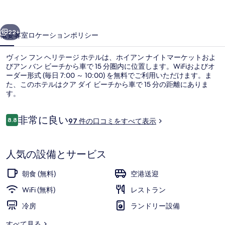
リ
前へ
次へ
テ
22+
概要
客室
ロケーション
ポリシー
ー
ヴィン フン ヘリテージ ホテルは、ホイアン ナイトマーケットおよ
ジ
びアン バン ビーチから車で 15 分圏内に位置します。WiFiおよびオ
ーダー形式 (毎日 7:00 ～ 10:00) を無料でご利用いただけます。ま
ホ
た、このホテルはクア ダイ ビーチから車で 15 分の距離にありま
テ
す。
ル
口
非常に良い
8.8
97 件の口コミをすべて表示
10段階中8.8
の
コ
ミ
内装
写
人気の設備とサービス
真
ギ
朝食 (無料)
空港送迎
ャ
WiFi (無料)
レストラン
ラ
冷房
ランドリー設備
リ
すべて見る