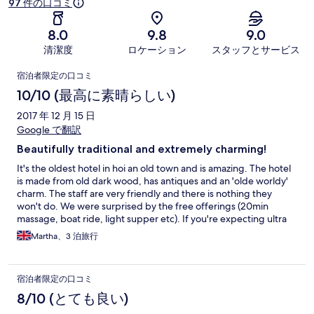
97 件の口コミ
8.0
9.8
9.0
清潔度
ロケーション
スタッフとサービス
口
宿泊者限定の口コミ
コ
10/10 (最高に素晴らしい)
ミ
2017 年 12 月 15 日
Google で翻訳
Beautifully traditional and extremely charming!
It's the oldest hotel in hoi an old town and is amazing. The hotel
is made from old dark wood, has antiques and an 'olde worldy'
charm. The staff are very friendly and there is nothing they
won't do. We were surprised by the free offerings (20min
massage, boat ride, light supper etc). If you're expecting ultra
mod cons, sleek new feel accommodation then this is not for
Martha、3 泊旅行
you! The hotel is old and does require a 'freshen up' in some
areas hut it adds to the charm in my opinion. I would 100%
recommend. The food served is incredible, the female chef is
宿泊者限定の口コミ
outstanding :)
8/10 (とても良い)