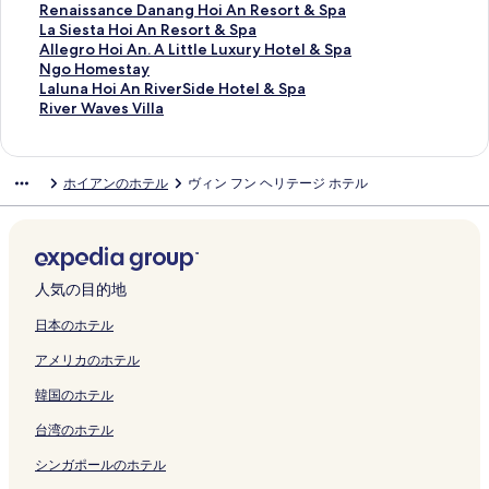
ペ
r
l
H
e
E
a
A
q
r
u
i
g
l
e
a
b
l
i
R
Renaissance Danang Hoi An Resort & Spa
ー
t
の
o
t
c
l
n
u
e
e
c
R
u
H
r
e
k
v
e
L
La Siesta Hoi An Resort & Spa
ジ
H
ペ
t
t
o
a
B
e
H
H
a
i
s
o
i
r
o
e
n
a
A
Allegro Hoi An. A Little Luxury Hotel & Spa
を
o
ー
e
e
F
c
o
H
o
o
l
v
i
i
n
r
t
r
a
S
l
N
Ngo Homestay
開
i
ジ
l
C
r
e
u
o
i
t
H
e
v
A
a
y
e
t
i
i
l
g
L
Laluna Hoi An RiverSide Hotel & Spa
く
A
を
&
o
i
H
t
t
A
e
o
r
e
n
H
C
l
o
s
e
e
o
a
R
River Waves Villa
リ
n
開
S
l
e
o
i
e
n
l
u
s
L
.
o
o
H
w
s
s
g
H
l
i
ン
の
く
p
l
n
i
q
l
の
の
s
i
u
A
i
l
o
n
a
t
r
o
u
v
ク
ペ
リ
a
e
d
A
u
H
ペ
ペ
e
d
x
B
A
l
i
H
n
a
o
m
n
e
ホイアンのホテル
ヴィン フン ヘリテージ ホテル
ー
ン
の
c
l
n
e
o
ー
ー
H
e
u
o
n
e
A
o
c
H
H
e
a
r
ジ
ク
ペ
t
y
の
H
i
ジ
ジ
o
R
r
u
R
c
n
i
e
o
o
s
H
W
を
ー
i
H
ペ
o
a
を
を
i
e
y
t
e
t
の
A
D
i
i
t
o
a
開
ジ
o
o
ー
t
n
開
開
A
s
:
i
s
i
ペ
n
a
A
A
a
i
v
く
を
n
t
ジ
e
の
く
く
n
o
P
q
o
o
ー
R
n
n
n
y
A
e
リ
開
b
e
を
l
ペ
リ
リ
の
r
r
u
r
n
ジ
e
a
R
.
の
n
s
人気の目的地
ン
く
y
l
開
&
ー
ン
ン
ペ
t
i
e
t
S
を
s
n
e
A
ペ
R
V
ク
リ
I
&
く
S
ジ
ク
ク
ー
&
v
H
の
i
開
o
g
s
L
ー
i
i
日本のホテル
ン
H
S
リ
p
を
ジ
S
a
o
ペ
l
く
r
H
o
i
ジ
v
l
アメリカのホテル
ク
G
p
ン
a
開
を
p
t
t
ー
k
リ
t
o
r
t
を
e
l
の
a
ク
の
く
開
a
e
e
ジ
E
ン
&
i
t
t
開
r
a
韓国のホテル
ペ
の
ペ
リ
く
の
B
l
を
c
ク
S
A
&
l
く
S
の
ー
ペ
ー
ン
リ
ペ
e
&
開
o
p
n
S
e
リ
i
ペ
台湾のホテル
ジ
ー
ジ
ク
ン
ー
a
S
く
の
a
R
p
L
ン
d
ー
を
ジ
を
ク
ジ
c
p
リ
ペ
の
e
a
u
ク
e
ジ
シンガポールのホテル
開
を
開
を
h
a
ン
ー
ペ
s
の
x
H
を