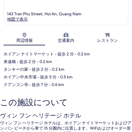
143 Tran Phu Street, Hoi An, Quang Nam
地図で表示
地図
周辺情報
交通案内
レストラン
ホイアン ナイトマーケット
- 徒歩 2 分
- 0.2 km
来遠橋
- 徒歩 2 分
- 0.2 km
タンキーの家
- 徒歩 2 分
- 0.2 km
ホイアン中央市場
- 徒歩 5 分
- 0.5 km
クアンコン寺
- 徒歩 7 分
- 0.6 km
この施設について
ヴィン フン ヘリテージ ホテル
ヴィン フン ヘリテージ ホテルは、ホイアン ナイトマーケットおよびア
ン バン ビーチから車で 15 分圏内に位置します。WiFiおよびオーダー形