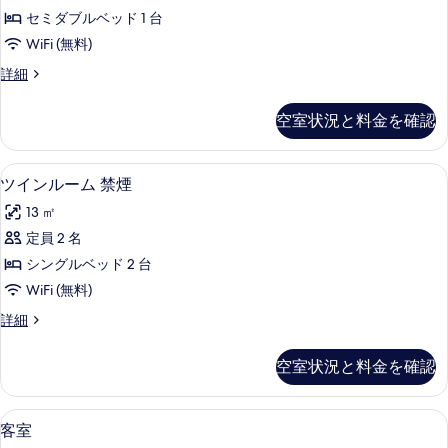
ル
細
写
セミダブルベッド 1 台
ー
真
WiFi (無料)
ム
を
ダ
詳細
喫
ブ
表
煙
ル
空室状況と料金を確認
示
ル
可
ー
す
の
ム
ツインルーム 禁煙 | アイロン / アイロ
ツ
る
3
喫
ツインルーム 禁煙
す
イ
煙
べ
13 ㎡
可
ン
の
て
定員 2 名
ル
詳
の
シングルベッド 2 台
細
ー
写
WiFi (無料)
ム
真
ツ
詳細
禁
イ
を
煙
ン
空室状況と料金を確認
表
ル
の
ー
示
す
ム
アイロン / アイロン台、WiFi (無料)
客
す
1
禁
客室
べ
室
煙