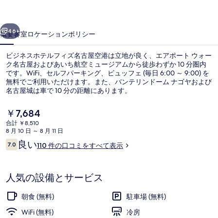
ル
前へ
次へ
フ
46+
概要
客室
ロケーション
ポリシー
ィ
ビジネスホテルフィズ名古屋空港は立地が良く、エアポート ウォー
ズ
ク名古屋およびあいち航空ミュージアムから徒歩わずか 10 分圏内
です。WiFi、セルフパーキング、ビュッフェ (毎日 6:00 ～ 9:00) を
名
無料でご利用いただけます。また、バンテリンドーム ナゴヤおよび
古
名古屋城は車で 10 分の距離にあります。
屋
現
￥7,684
在
空
合計 ￥8,510
の
8 月 10 日 ～ 8 月 11 日
施設の正面
港
料
口
良い
7.0
110 件の口コミをすべて表示
金
10段階中7.0
の
コ
は
ミ
￥7,684
写
で
人気の設備とサービス
す
真
朝食 (無料)
駐車場 (無料)
ギ
WiFi (無料)
冷房
ャ