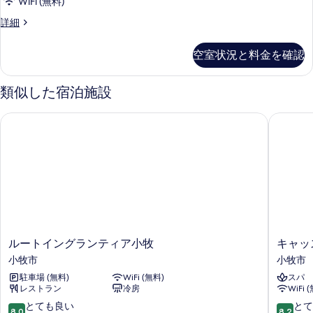
示
WiFi (無料)
ル
す
シ
詳細
ー
ン
る
ム,
グ
空室状況と料金を確認
ル
喫
ル
煙/
ー
類似した宿泊施設
ム,
禁
喫
ルートイングランティア小牧
キャッス
煙
煙/
禁
指
煙
定
指
定
な
な
し
し
(喫
(喫
煙・
煙・
禁
ル
キ
ルートイングランティア小牧
キャッ
禁
煙
ー
ャ
小牧市
小牧市
指
煙
ト
ッ
定
駐車場 (無料)
WiFi (無料)
スパ
イ
ス
指
不
レストラン
冷房
WiFi 
ン
ル
可)
定
グ
イ
10
10
とても良い
とて
の
8.0
8.2