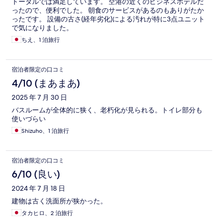
トータルでは満足しています。 空港の近くのビジネスホテルだ
ったので、便利でした。 朝食のサービスがあるのもありがたか
ったです。 設備の古さ(経年劣化)による汚れが特に3点ユニット
で気になりました。
ちえ、1 泊旅行
宿泊者限定の口コミ
4/10 (まあまあ)
2025 年 7 月 30 日
バスルームが全体的に狭く、老朽化が見られる。トイレ部分も
使いづらい
Shizuho、1 泊旅行
宿泊者限定の口コミ
6/10 (良い)
2024 年 7 月 18 日
建物は古く洗面所が狭かった。
タカヒロ、2 泊旅行