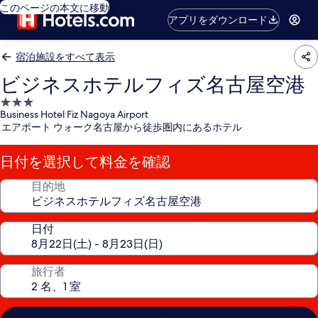
このページの本文に移動
アプリをダウンロード
宿泊施設をすべて表示
ビジネスホテルフィズ名古屋空港
3.0
Business Hotel Fiz Nagoya Airport
つ
エアポート ウォーク名古屋から徒歩圏内にあるホテル
星
宿
日付を選択して料金を確認
泊
施
目的地
設
日付
旅行者