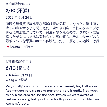
宿泊者限定の口コミ
2/10 (不満)
2023 年 9 月 24 日
薄暗く無機質で殺風景な部屋は暗い気持ちになった。壁は薄く
廊下の声や音もよく聞こえた。隣の宿泊客、男性のグループが
深夜に馬鹿騒ぎしていて、何度も壁を殴るので、フロントに連
絡したがなにも状況は変わらず。客の質もホテルのサービスも
最低レベルな悪夢のホテル体験だった。二度とこの地域には行
かない。
Masato、1 泊旅行
宿泊者限定の口コミ
6/10 (良い)
2024 年 5 月 21 日
Google で翻訳
Very small / low doors into room and extremely tiny bathroom.
Rooms were very clean and personnel very friendly. Not much
to do in the area around the hotel (which we were aware of
before booking) but good hotel for flights into or from Nagoya
Komaki Airport.