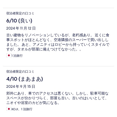
宿泊者限定の口コミ
6/10 (良い)
2024 年 11 月 12 日
古い建物をリノベーションしているが、老朽感あり。 近くに食
事スポットがほとんどなく、空港隣接のスーパーで買い出しし
ました。 あと、アメニティはロビーから持っていくスタイルで
すが、タオルが部屋に備えつけてなかった。。
1 泊旅行
宿泊者限定の口コミ
4/10 (まあまあ)
2024 年 9 月 15 日
郊外にあり、車でのアクセスは悪くない。しかし、駐車可能な
スペースが分かりづらく、部屋も古い。古いのはいいとして、
ニオイや浴室のカビが気になる。
KOJI、1 泊旅行