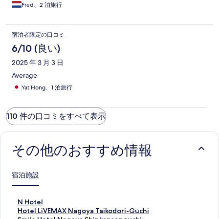
Fred、2 泊旅行
宿泊者限定の口コミ
6/10 (良い)
2025 年 3 月 3 日
Average
Yat Hong、1 泊旅行
110 件の口コミをすべて表示
その他のおすすめ情報
宿泊施設
N
N Hotel
H
H
Hotel LiVEMAX Nagoya Taikodori-Guchi