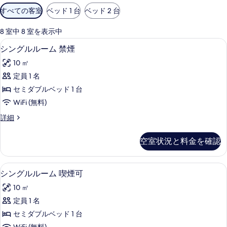
利
すべての客室
ベッド 1 台
ベッド 2 台
用
可
8 室中 8 室を表示中
能
アイロン / アイロン台、WiFi (無料)
シ
3
シングルルーム 禁煙
な
ン
客
10 ㎡
グ
室
定員 1 名
ル
の
セミダブルベッド 1 台
ル
絞
WiFi (無料)
り
ー
シ
詳細
込
ム
ン
み
禁
グ
条
空室状況と料金を確認
ル
煙
件
ル
の
ー
アイロン / アイロン台、WiFi (無料)
シ
3
ム
シングルルーム 喫煙可
す
ン
禁
べ
10 ㎡
煙
グ
の
て
定員 1 名
ル
詳
の
セミダブルベッド 1 台
細
ル