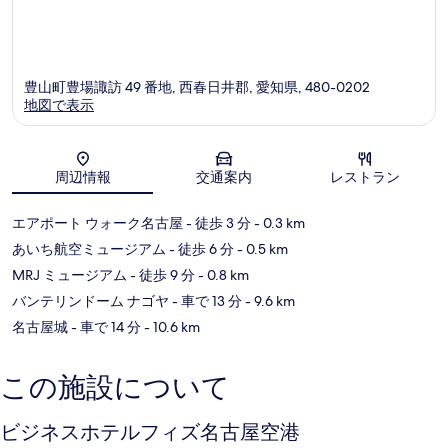
豊山町豊場諏訪 49 番地, 西春日井郡, 愛知県, 480-0202
地図で表示
地図
周辺情報
交通案内
レストラン
エアポート ウォーク名古屋
- 徒歩 3 分
- 0.3 km
あいち航空ミュージアム
- 徒歩 6 分
- 0.5 km
MRJ ミュージアム
- 徒歩 9 分
- 0.8 km
バンテリンドーム ナゴヤ
- 車で 13 分
- 9.6 km
名古屋城
- 車で 14 分
- 10.6 km
この施設について
ビジネスホテルフィズ名古屋空港