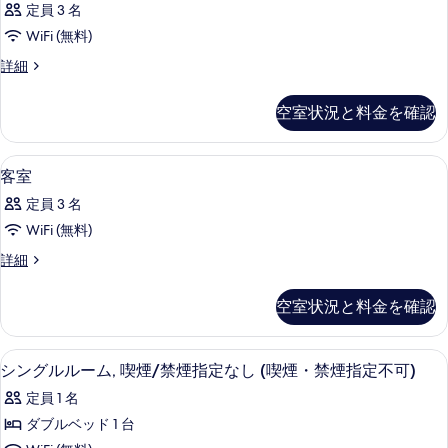
る
て
定員 3 名
の
の
詳
の
WiFi (無料)
す
細
写
客
詳細
べ
室
真
て
の
空室状況と料金を確認
を
詳
の
細
表
写
アイロン / アイロン台、WiFi (無料)
客
示
1
客室
真
室
す
を
定員 3 名
の
る
表
WiFi (無料)
す
示
客
詳細
べ
室
す
て
の
空室状況と料金を確認
る
詳
の
細
写
アイロン / アイロン台、WiFi (無料)
シ
1
シングルルーム, 喫煙/禁煙指定なし (喫煙・禁煙指定不可)
真
ン
を
定員 1 名
グ
表
ダブルベッド 1 台
ル