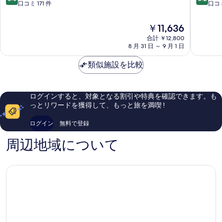
ラ
ン
段
段
口コミ 171 件
口コミ
不
詳
ン
小
階
階
細
可)
テ
牧
中
中
現
￥11,636
ィ
小
の
8.0、
8.2、
在
ア
合計 ￥12,800
牧
と
と
す
の
8 月 31 日 ～ 9 月 1 日
小
市
て
て
料
べ
牧
も
も
金
類似施設を比較
小
良
良
て
は
牧
い、
い、
￥11,636
の
市
口
口
コ
コ
写
ログインすると、対象となる割引や特典を確認できます。も
ミ
ミ
っとリワードを獲得して、もっと旅を満喫 !
真
171
98
件
件
を
ログイン
無料で登録
件
件
表
の
の
周辺地域について
示
口
口
コ
コ
す
ミ
ミ
る