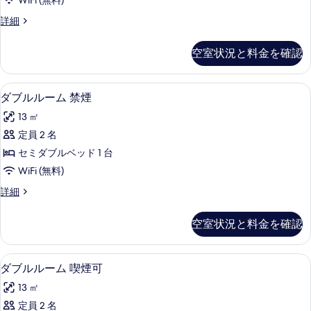
写
WiFi (無料)
ー
真
シ
詳細
ム
ン
を
喫
グ
空室状況と料金を確認
表
ル
煙
ル
示
可
ー
アイロン / アイロン台、WiFi (無料)
ダ
す
2
ム
ダブルルーム 禁煙
の
ブ
喫
る
す
13 ㎡
煙
ル
可
べ
定員 2 名
ル
の
て
セミダブルベッド 1 台
詳
ー
細
の
WiFi (無料)
ム
写
ダ
詳細
禁
ブ
真
煙
ル
空室状況と料金を確認
を
ル
の
ー
表
す
ム
アイロン / アイロン台、WiFi (無料)
ダ
示
2
禁
ダブルルーム 喫煙可
べ
ブ
煙
す
て
13 ㎡
の
ル
る
詳
の
定員 2 名