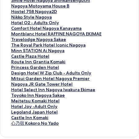
o
o
S
Smile Hotel Nagoya Shinkansenguchi
t
t
m
N
Nagoya Motoyama House B
e
e
i
a
H
Hostel 758 Nagoya2D
l
l
l
g
o
N
Nikko Style Nagoya
の
L
e
o
s
i
H
Hotel O2 - Adults Only
ペ
i
H
y
t
k
o
C
Comfort Hotel Nagoya Kanayama
ー
V
o
a
e
k
t
o
M
Montblanc Hotel RAFFINE NAGOYA EKIMAE
ジ
E
t
M
l
o
e
m
o
T
Travelodge Nagoya Sakae
を
M
e
o
7
S
l
f
n
r
T
The Royal Park Hotel Iconic Nagoya
開
A
l
t
5
t
O
o
t
a
h
M
Minn STATION Ai Nagoya
く
X
N
o
8
y
2
r
b
v
e
i
C
Castle Plaza Hotel
リ
N
a
y
N
l
-
t
l
e
R
n
a
R
Route Inn Grantia Komaki
ン
a
g
a
a
e
A
H
a
l
o
n
s
o
P
Princess Garden Hotel
ク
g
o
m
g
N
d
o
n
o
y
S
t
u
r
D
Design Hotel W Zip Club - Adults Only
o
y
a
o
a
u
t
c
d
a
T
l
t
i
e
M
Mitsui Garden Hotel Nagoya Premier
y
a
H
y
g
l
e
H
g
l
A
e
e
n
s
i
N
Nagoya JR Gate Tower Hotel
a
S
o
a
o
t
l
o
e
P
T
P
I
c
i
t
a
H
Hotel Select Inn Nagoya Iwakura Ekimae
T
h
u
2
y
s
N
t
N
a
I
l
n
e
g
s
g
o
T
Toyoko Inn Nagoya Sakae
a
i
s
D
a
O
a
e
a
r
O
a
n
s
n
u
o
t
o
M
Meitetsu Komaki Hotel
i
n
e
の
の
n
g
l
g
k
N
z
G
s
H
i
y
e
y
e
H
Hotel Joy -Adult Only
k
k
B
ペ
ペ
l
o
R
o
H
A
a
r
G
o
G
a
l
o
i
o
L
Legoland Japan Hotel
o
a
の
ー
ー
y
y
A
y
o
i
H
a
a
t
a
J
S
k
t
t
e
C
Castle Inn Komaki
d
n
ペ
ジ
ジ
の
a
F
a
t
N
o
n
r
e
r
R
e
o
e
e
g
a
心
心乃宿 Kokoro No Yado
o
s
ー
を
を
ペ
K
F
S
e
a
t
t
d
l
d
G
l
I
t
l
o
s
乃
r
e
ジ
開
開
ー
a
I
a
l
g
e
i
e
W
e
a
e
n
s
J
l
t
宿