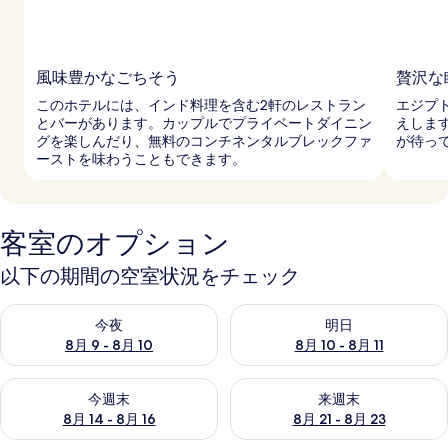
ィ
ッ
ク
風味豊かなごちそう
贅沢な
ヘ
このホテルには、インド料理を含む2軒のレストラン
エジプ
とバーがあります。カップルでプライベートダイニン
えしま
リ
グを楽しんだり、無料のコンチネンタルブレックファ
が待っ
テ
ーストを味わうこともできます。
ー
ジ
客室のオプション
ホ
以下の期間の空室状況をチェック
テ
今夜 8月 9 - 8月 10 の空室状況をチェック
明日 8月 10 - 8月 11 の空
ル
今夜
明日
8月 9 - 8月 10
8月 10 - 8月 11
の
写
今週末 8月 14 - 8月 16 の空室状況をチェック
来週末 8月 21 - 8月 23 の
今週末
来週末
真
8月 14 - 8月 16
8月 21 - 8月 23