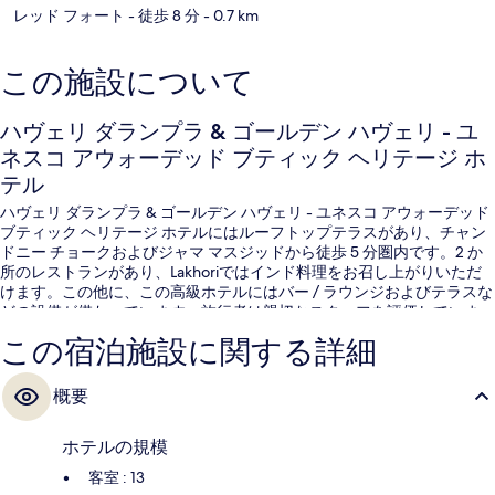
レッド フォート
- 徒歩 8 分
- 0.7 km
この施設について
ハヴェリ ダランプラ & ゴールデン ハヴェリ - ユ
ネスコ アウォーデッド ブティック ヘリテージ ホ
テル
ハヴェリ ダランプラ & ゴールデン ハヴェリ - ユネスコ アウォーデッド
ブティック ヘリテージ ホテルにはルーフトップテラスがあり、チャン
ドニー チョークおよびジャマ マスジッドから徒歩 5 分圏内です。2 か
所のレストランがあり、Lakhoriではインド料理をお召し上がりいただ
けます。この他に、この高級ホテルにはバー / ラウンジおよびテラスな
どの設備が備わっています。旅行者は親切なスタッフを評価していま
す。この宿泊施設からは歩いてすぐ公共交通機関を利用できます。地下
この宿泊施設に関する詳細
鉄チュワライ バザール駅までは 10 分、ジャマ・マスジド駅までは 10
分です。
概要
ホテルの規模
客室 : 13