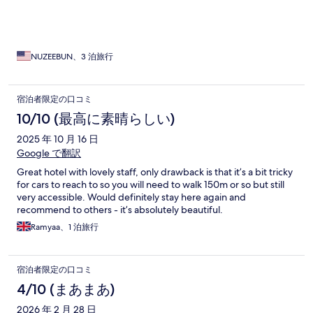
NUZEEBUN、3 泊旅行
宿泊者限定の口コミ
10/10 (最高に素晴らしい)
2025 年 10 月 16 日
Google で翻訳
Great hotel with lovely staff, only drawback is that it’s a bit tricky
for cars to reach to so you will need to walk 150m or so but still
very accessible. Would definitely stay here again and
recommend to others - it’s absolutely beautiful.
Ramyaa、1 泊旅行
宿泊者限定の口コミ
4/10 (まあまあ)
2026 年 2 月 28 日