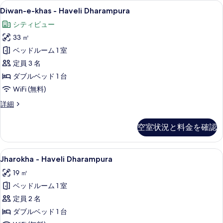
ギ
Diwan-
エジプト綿のシーツ、高級寝具、羽毛
6
Diwan-e-khas - Haveli Dharampura
ャ
e-
シティビュー
khas
ラ
33 ㎡
-
リ
Haveli
ベッドルーム 1 室
Dharampura
ー
定員 3 名
の
ダブルベッド 1 台
す
WiFi (無料)
べ
Diwan-
詳細
て
e-
khas
の
空室状況と料金を確認
-
写
Haveli
Dharampura
真
Jharokha
エジプト綿のシーツ、高級寝具、羽毛
6
の
Jharokha - Haveli Dharampura
を
-
詳
19 ㎡
細
Haveli
表
ベッドルーム 1 室
Dharampura
示
の
定員 2 名
す
す
ダブルベッド 1 台
る