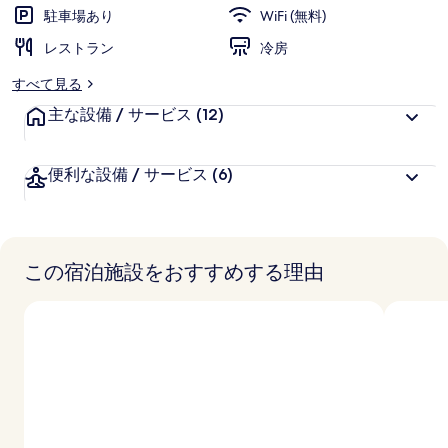
-
駐車場あり
WiFi (無料)
ユ
レストラン
冷房
ネ
すべて見る
ス
主な設備 / サービス
(12)
コ
ア
便利な設備 / サービス
(6)
ウ
ォ
ー
この宿泊施設をおすすめする理由
デ
ッ
ド
ブ
テ