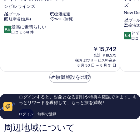
イ
ン
ズ
シビル ラインズ
ド
バ
New Del
プール
空港送迎
ゥ
サ
駐車場 (無料)
WiFi (無料)
ン
ダ
プール
空港送
ズ
ー
10
最高に素晴らしい
9.6
ホ
ニ
段
口コミ 541 件
10
とて
8.4
テ
ュ
階
段
口コミ
ル、
ー
中
階
現
￥15,742
デ
デ
9.6、
中
在
リ
リ
最
8.4、
合計 ￥18,575
の
ー
ー
高
税およびサービス料込み
と
料
シ
8 月 30 日 ～ 8 月 31 日
-
に
て
金
ビ
IHCL
素
も
は
ル
類似施設を比較
セ
晴
良
￥15,742
ラ
レ
ら
い、
イ
ク
し
口
ン
シ
い、
コ
ログインすると、対象となる割引や特典を確認できます。も
ズ
ョ
口
ミ
っとリワードを獲得して、もっと旅を満喫 !
ン
コ
534
ズ
ミ
件
ログイン
無料で登録
New
541
件
Delhi
件
の
周辺地域について
件
口
の
コ
口
ミ