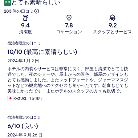
とても素晴らしい
9.0
283 件の口コミ
9.4
7.8
9.2
清潔度
ロケーション
スタッフとサービス
口
宿泊者限定の口コミ
コ
10/10 (最高に素晴らしい)
ミ
2024 年 1 月 2 日
ホテルの内装やサービスは非常に良く、部屋も清潔でとても快
適でした。夜のショーや、屋上からの景色、部屋のデザインも
とても感動しました。またレッドフォートや、ジャーママスジ
ッドなどの観光地へのアクセスも良かったです。朝食もとても
美味しかったです！またホテルのスタッフの方々も親切で、
色々と教えてもらえたり、チェックアウト後でも荷物を預かっ
KAZUKI、1 泊旅行
てもらえました。 ただホテルまでの道は細く入り組んでおり、
車やリクシャーでも入るのは困難でした。オールドデリーの古
い街並みを楽しみたい人にはもってこいの立地で、私たちはと
宿泊者限定の口コミ
ても楽しめました。
6/10 (良い)
2024 年 9 月 26 日