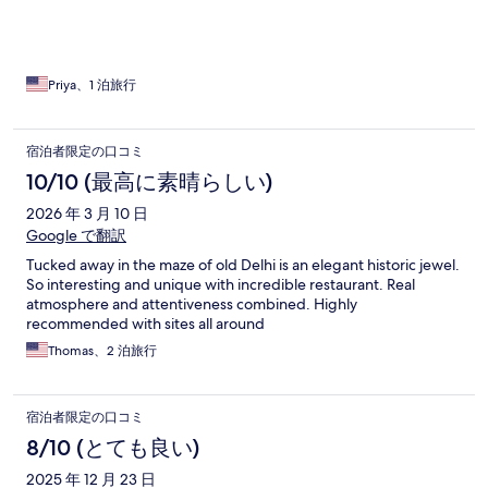
Priya、1 泊旅行
宿泊者限定の口コミ
10/10 (最高に素晴らしい)
2026 年 3 月 10 日
Google で翻訳
Tucked away in the maze of old Delhi is an elegant historic jewel.
So interesting and unique with incredible restaurant. Real
atmosphere and attentiveness combined. Highly
recommended with sites all around
Thomas、2 泊旅行
宿泊者限定の口コミ
8/10 (とても良い)
2025 年 12 月 23 日