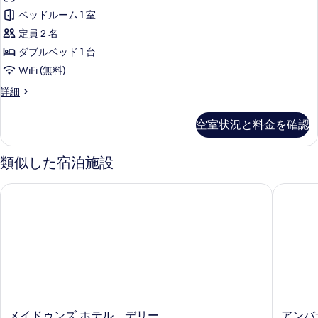
-
表
ベッドルーム 1 室
Golden
示
Haveli
定員 2 名
す
の
ダブルベッド 1 台
る
す
WiFi (無料)
べ
Mumtaz
詳細
Mahal
て
-
の
空室状況と料金を確認
Golden
写
Haveli
の
類似した宿泊施設
真
詳
を
細
メイドゥンズ ホテル、デリー
アンバサダ
表
示
す
る
メ
ア
メイドゥンズ ホテル、デリー
アンバサ