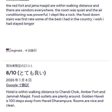
the red fort and jama masjid are within walking distance and
there are vendors everywhere. the room was quiet and the air
conditioning was powerful. I slept like a rock. the food down
stairs was first rate some of the best i had in the country. i wish i
had stayed longer
reginald、4 泊旅行
宿泊者限定の口コミ
8/10 (とても良い)
2026 年 1 月 6 日
Google で翻訳
Hotel is within walking distance to Chandi Chok, Amber Fort and
Jammah Masjid. Food outlets are plenty around. Golden Haveli
is 100 steps away from Haveli Dharampura. Rooms are nice and
clean.