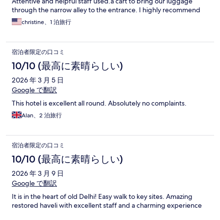
Attentive and helpful staff used.a cart to bring our luggage
through the narrow alley to the entrance. I highly recommend
the stay for someone's first visit to Old Delhi.
christine、1 泊旅行
宿泊者限定の口コミ
10/10 (最高に素晴らしい)
2026 年 3 月 5 日
Google で翻訳
This hotel is excellent all round. Absolutely no complaints.
Alan、2 泊旅行
宿泊者限定の口コミ
10/10 (最高に素晴らしい)
2026 年 3 月 9 日
Google で翻訳
It is in the heart of old Delhi! Easy walk to key sites. Amazing
restored haveli with excellent staff and a charming experience