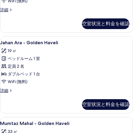
べ
WiFi (無料)
て
Jharokha
詳細
-
の
Haveli
空室状況と料金を確認
写
Dharampura
の
真
詳
Jahan
Jahan Ara - Golden Have
を
9
細
Jahan Ara - Golden Haveli
Ara
表
19 ㎡
-
示
ベッドルーム 1 室
Golden
す
Haveli
定員 2 名
る
の
ダブルベッド 1 台
す
WiFi (無料)
べ
Jahan
詳細
Ara
て
-
の
空室状況と料金を確認
Golden
写
Haveli
の
真
Mumtaz
Mumtaz Mahal - Golden H
8
詳
Mumtaz Mahal - Golden Haveli
Mahal
を
細
33 ㎡