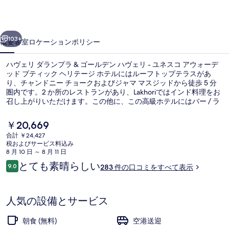
ラ
ン
前へ
次へ
プ
103+
概要
客室
ロケーション
ポリシー
ラ
ハヴェリ ダランプラ & ゴールデン ハヴェリ - ユネスコ アウォーデ
&
ッド ブティック ヘリテージ ホテルにはルーフトップテラスがあ
ゴ
り、チャンドニー チョークおよびジャマ マスジッドから徒歩 5 分
圏内です。2 か所のレストランがあり、Lakhoriではインド料理をお
ー
召し上がりいただけます。この他に、この高級ホテルにはバー / ラ
ウンジおよびテラスなどの設備が備わっています。旅行者は親切な
ル
スタッフを評価しています。この宿泊施設からは歩いてすぐ公共交
現
￥20,669
通機関を利用できます。地下鉄チュワライ バザール駅までは 10
デ
在
合計 ￥24,427
分、ジャマ・マスジド駅までは 10 分です。
の
税およびサービス料込み
ン
レストラン
料
8 月 10 日 ～ 8 月 11 日
金
口
ハ
とても素晴らしい
9.0
283 件の口コミをすべて表示
は
10段階中9.0
コ
￥20,669
ヴ
ミ
で
す
ェ
人気の設備とサービス
リ
朝食 (無料)
空港送迎