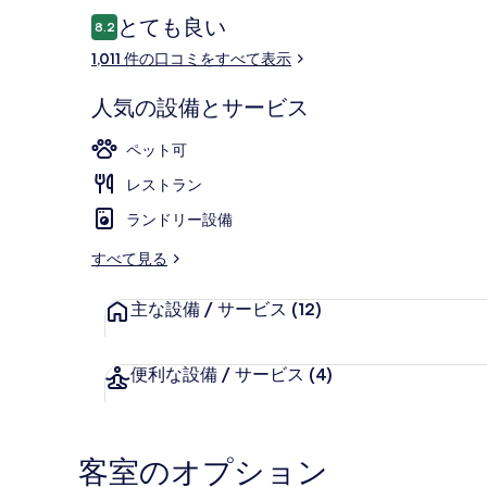
ラ
口
とても良い
8.2
10段階中8.2
コ
リ
1,011 件の口コミをすべて表示
ミ
ー
ロビー
人気の設備とサービス
ペット可
レストラン
ランドリー設備
すべて見る
主な設備 / サービス
(12)
便利な設備 / サービス
(4)
客室のオプション