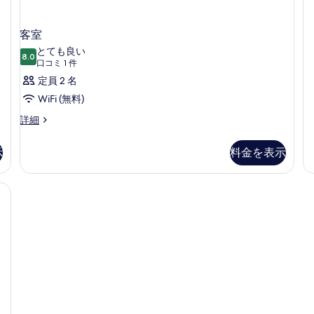
ラ
ッ
ク
客室
ス
とても良い
ダ
8.0
10 点中 8.0
(口
口コミ 1 件
ブ
コ
定員 2 名
ル
ル
ミ
WiFi (無料)
ー
1
ム
客
詳細
件)
キ
室
ン
の
示
料金を表示
グ
詳
ベ
細
1
ッ
ン
ド
1
台
の
詳
細