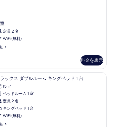
す
べ
て
室
の
定員 2 名
写
WiFi (無料)
真
を
細
表
料金を表示
示
す
アイロン / アイロン台、WiFi (無料)、ベッド
デ
る
6
ラックス ダブルルーム キングベッド 1 台
ラ
15 ㎡
ッ
ベッドルーム 1 室
ク
定員 2 名
ス
キングベッド 1 台
ダ
WiFi (無料)
ブ
細