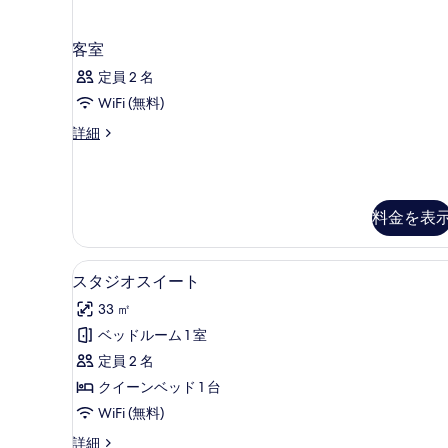
を
表
客室
示
定員 2 名
す
WiFi (無料)
る
客
詳細
室
の
詳
細
料金を表
スタジオスイート | 専用キッチ
ス
6
スタジオスイート
タ
33 ㎡
ジ
ベッドルーム 1 室
オ
定員 2 名
ス
クイーンベッド 1 台
イ
WiFi (無料)
ー
ス
詳細