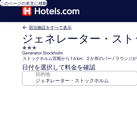
このページの本文に移動
宿泊施設をすべて表示
ジェネレーター・スト
3.0
Generator Stockholm
つ
ストックホルム宮殿から 1.6 km、2 か所のバー / ラウン
星
日付を選択して料金を確認
宿
目的地
泊
施
設
ジ
ェ
ネ
レ
ー