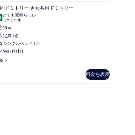
、ベッドシーツ
を
アイロン / アイロン台、WiFi (無料)、ベッド
共
5
同ドミトリー 男女共用ドミトリー
表
同
とても素晴らしい
2
示
10 点中 9.2
ド
(口
口コミ 5 件
コ
す
ミ
15 ㎡
ミ
る
ト
定員 1 名
5
リ
シングルベッド 1 台
件)
ー
WiFi (無料)
男
細
女
料金を表示
共
用
、ベッドシーツ
ド
ミ
ト
リ
ー
の