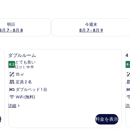
- 8月 8 の空室状況をチェック
今週末 8月 7 - 8月 9 の空室状況をチ
明日
今週末
8月 7 - 8月 8
8月 7 - 8月 9
ロン / アイロン台、WiFi (無料)、ベッドシーツ
ダブルルーム | アイロン / アイロン台、
4
ダ
7
ダブルルーム
4
ブ
とても良い
8.2
8.
10 点中 8.2
ル
(口
口コミ 19 件
コ
ル
15 ㎡
ミ
ー
定員 2 名
19
ム
ダブルベッド 1 台
件)
の
WiFi (無料)
す
ダ
4
詳細
詳
ブ
人
べ
ル
部
示
料金を表示
て
ル
屋
ー
の
の