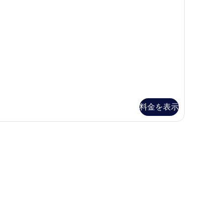
ル
ル
ー
ム
キ
ン
グ
ベ
ッ
料金を表示
ド
台
の
す
べ
て
の
写