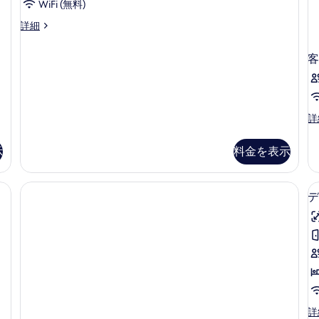
リ
ー
WiFi (無料)
る
ー
女
共
詳細
の
同
詳
性
ド
細
客
限
ミ
ト
定
リ
の
ー
女
す
客
詳
性
室
べ
限
の
示
料金を表示
て
定
詳
の
細
の
詳
写
細
デ
真
を
表
示
す
る
デ
詳