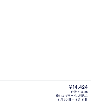
自転車
現
￥14,424
在
合計 ￥16,155
の
税およびサービス料込み
 / ラウンジ、ロビー ラウンジ
外観
料
8 月 30 日 ～ 8 月 31 日
金
は