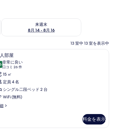
ェック
来週末 8月 14 - 8月 16 の空室状況をチェック
来週末
8月 14 - 8月 16
13 室中 13 室を表示中
WiFi (無料)、ベッドシーツ
アイロン / アイロン台、WiFi (無料)、ベッド
6
 人部屋
人
非常に良い
6
部
10 点中 8.6
(口
口コミ 26 件
屋
コ
15 ㎡
ミ
の
定員 4 名
26
す
シングル二段ベッド 2 台
件)
べ
WiFi (無料)
て
細
の
写
料金を表示
真