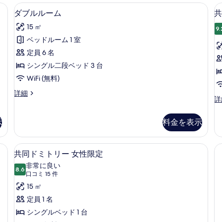
ム
詳
/ アイロン台、WiFi (無料)、ベッドシーツ
アイロン / アイロン台、WiFi (無料)
ダ
写
7
の
細
ダブルルーム
共
ブ
詳
真
15 ㎡
細
9.
ル
を
ベッドルーム 1 室
ル
表
定員 6 名
ー
示
シングル二段ベッド 3 台
ム
す
WiFi (無料)
の
る
ダ
詳細
す
共
詳
ブ
同
べ
ル
ド
ル
示
料金を表示
て
ミ
ー
ト
の
ム
リ
の
 (無料)、ベッドシーツ
アイロン / アイロン台、WiFi (無料)
共
写
7
ー
共同ドミトリー 女性限定
詳
同
男
真
細
非常に良い
8.6
女
10 点中 8.6
ド
(口
を
口コミ 15 件
共
コ
ミ
15 ㎡
表
用
ミ
ド
ト
定員 1 名
示
ミ
15
リ
シングルベッド 1 台
す
ト
件)