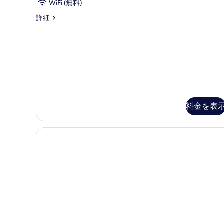
ー
WiFi (無料)
示
男
す
共
詳細
同
女
る
ド
共
ミ
ト
用
リ
ド
ー
男
ミ
女
ト
共
料金を表
リ
用
ド
ー
ミ
の
ト
リ
す
ー
べ
の
詳
て
細
の
写
真