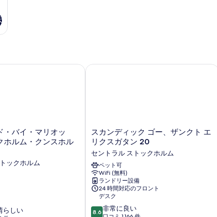
示
セントラル
・バイ・マリオット・ストックホルム・クンスホルメン
スカンディック ゴー、ザンクト エリク
ス
ド・バイ・マリオッ
スカンディック ゴー、ザンクト エ
カ
クホルム・クンスホル
リクスガタン 20
ン
セントラル ストックホルム
デ
ストックホルム
ィ
ペット可
WiFi (無料)
ッ
ランドリー設備
ク
24 時間対応のフロント
ゴ
デスク
ー、
10
非常に良い
ザ
晴らしい
8.6
段
口コミ 1,166 件