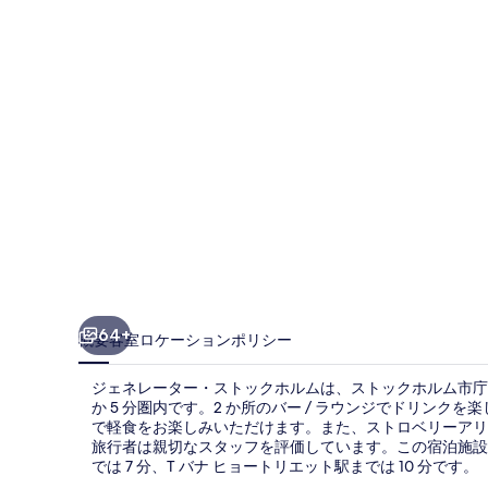
タ
ー・
ス
ト
ッ
ク
ホ
ル
ム
の
64+
概要
客室
ロケーション
ポリシー
写
ジェネレーター・ストックホルムは、ストックホルム市庁舎 (St
真
か 5 分圏内です。2 か所のバー / ラウンジでドリンク
で軽食をお楽しみいただけます。また、ストロベリーアリー
ギ
旅行者は親切なスタッフを評価しています。この宿泊施設
ャ
では 7 分、T バナ ヒョートリエット駅までは 10 分です。