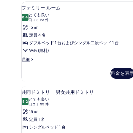
ツ
ファミリー ルーム | アイロン 
フ
の
5
イ
ファミリー ルーム
ァ
ン
す
とても良い
ル
8.4
10 点中 8.4
ミ
(口
べ
口コミ 23 件
ー
コ
リ
15 ㎡
て
ム
ミ
の
ー
定員 4 名
の
詳
23
ル
ダブルベッド 1 台およびシングル二段ベッド 1 台
写
細
件)
ー
WiFi (無料)
真
ム
を
フ
詳細
ァ
の
表
ミ
料金を表
す
示
リ
ー
べ
す
ル
アイロン / アイロン台、WiFi
共
て
る
6
ー
共同ドミトリー 男女共用ドミトリー
同
ム
の
とても良い
の
8.2
10 点中 8.2
ド
(口
写
口コミ 33 件
詳
コ
ミ
15 ㎡
真
細
ミ
ト
定員 1 名
を
33
リ
シングルベッド 1 台
表
件)