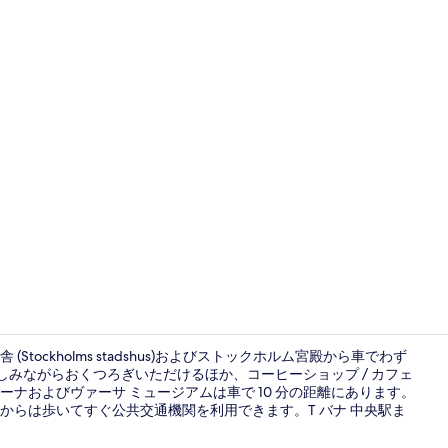
内装
ockholms stadshus)およびストックホルム宮殿から車でわず
を楽しみながらおくつろぎいただけるほか、コーヒーショップ / カフェ
ナおよびヴァーサ ミュージアムは車で 10 分の距離にあります。
2 か所のバー
からは歩いてすぐ公共交通機関を利用できます。T バナ 中央駅ま