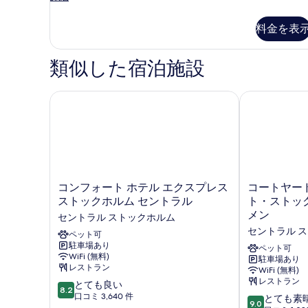
ト
タ
の
ジ
料金を表
オ
す
ス
べ
イ
類似した宿泊施設
ー
て
ト
の
の
コンフォート ホテル エクスプレス ストックホルム 
コートヤード
詳
写
細
真
を
表
示
コ
コ
コンフォート ホテル エクスプレス
コートヤー
ン
ー
す
ストックホルム セントラル
ト・ストッ
フ
ト
メン
る
セントラル ストックホルム
ォ
ヤ
セントラル 
ー
ペット可
ー
駐車場あり
ト
ド・
ペット可
WiFi (無料)
ホ
バ
駐車場あり
レストラン
WiFi (無料)
テ
イ・
レストラン
10
ル
とても良い
マ
8.2
段
エ
口コミ 3,640 件
リ
10
とても素
9.0