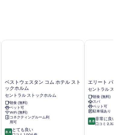
真
を
表
示
す
スガタン 20
ベストウェスタン コム ホテル ストックホルム
エリート パレス ホテル 
る
ベ
エ
ベストウェスタン コム ホテル スト
エリート パレス ホテル
ス
リ
ックホルム
セントラル ストックホ
ト
ー
セントラル ストックホルム
朝食 (無料)
ウ
ト
スパ
ェ
朝食 (無料)
パ
ペット可
ペット可
ス
レ
駐車場あり
WiFi (無料)
タ
ス
コネクティングルーム利
10
非常に良い
ン
ホ
8.8
用可
段
口コミ 2,322 件
コ
テ
10
階
とても良い
ム
ル
8.4
段
中
口コミ 1,004 件