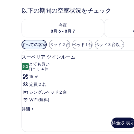
以下の期間の空室状況をチェック
今夜 8月 6 - 8月 7 の空室状況をチェック
明日 8月 7 
今夜
8月 6 - 8月 7
利
すべての客室
ベッド 2 台
ベッド 1 台
ベッド 3 台以上
用
スーペリア ツインルーム | アイ
ス
可
6
スーペリア ツインルーム
ー
能
とても良い
8.2
な
10 点中 8.2
ペ
(口
口コミ 14 件
客
コ
リ
15 ㎡
室
ミ
ア
定員 2 名
の
14
ツ
シングルベッド 2 台
絞
件)
イ
WiFi (無料)
り
ン
込
ス
詳細
ー
み
ル
ペ
条
料金を表
ー
リ
件
ア
ム