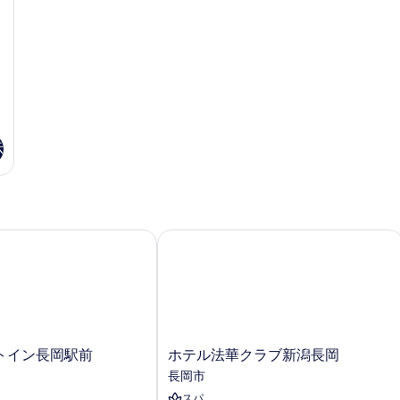
名
写
1
ム
禁
喫
様
真
煙
煙
ご
を
2
名
1
利
表
様
名
用
示
ご
様
の
利
ご
す
用
利
示
す
る
の
用
べ
詳
の
細
詳
て
細
の
イン長岡駅前
ホテル法華クラブ新潟長岡
写
真
を
表
示
ホ
トイン長岡駅前
ホテル法華クラブ新潟長岡
す
テ
長岡市
る
ル
スパ