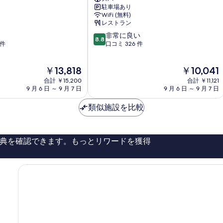
法
駐車場あり
華
WiFi (無料)
ク
レストラン
ラ
10
非常に良い
ブ
8.8
段
 件
口コミ 326 件
新
階
潟
中
長
現
現
￥13,818
￥10,041
8.8、
岡
在
在
非
合計 ￥15,200
長
合計 ￥11,121
の
の
常
9 月 6 日 ～ 9 月 7 日
9 月 6 日 ～ 9 月 7 日
岡
料
料
に
市
金
金
良
類似施設を比較
は
は
い、
￥13,818
￥10,041
口
コ
典を確認できます。もっとリワードを獲得
ミ
326
件
件
の
口
コ
ミ