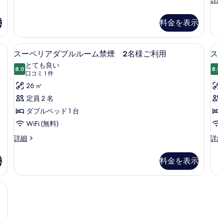
の
利
細
リ
ー
用
ル
す
写
ア
ペ
の
示
料金を表示
ー
る
真
ツ
リ
詳
イ
ア
細
ム
を
ン
ツ
ソコン用作業スペース、遮光カーテン
ス
喫
表
ル
8
イ
スーペリアダブルルーム禁煙 2名様ご利用
ス
ー
ー
ン
煙
示
とても良い
ム
8.0
ル
8.
10 点中 8.0
ペ
(口
1
可
口コミ 1 件
す
喫
ー
コ
リ
26 ㎡
1
煙
る
可
ミ
禁
名
ア
定員 2 名
1
1
様
ダ
ダブルベッド 1 台
名
1
件)
様
名
ご
ブ
WiFi (無料)
ご
様
利
ル
ス
ス
詳細
詳
利
ご
ー
ー
用
用
利
ル
ペ
ペ
の
用
示
料金を表示
の
ー
リ
リ
詳
の
ア
ア
す
細
ム
詳
ダ
ダ
細
ソコン用作業スペース、遮光カーテン
べ
禁
ブ
ブ
て
ル
ル
煙
ル
ル
の
2
ー
ー