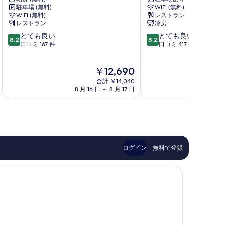
ル
テ
る
駐車場 (無料)
WiFi (無料)
ー
ル
WiFi (無料)
レストラン
ト
〈新
レストラン
冷房
イ
潟
10
10
とても良い
とても良い
ン
燕
8.2
8.2
段
段
口コミ 167 件
口コミ 417 件
長
三
階
階
岡
条
中
中
イ
駅
現
￥12,690
8.2、
8.2、
ン
前〉
在
と
と
タ
合計 ￥14,040
燕
の
て
て
8 月 16 日 ～ 8 月 17 日
8 月 
ー
市
料
も
も
長
金
良
良
岡
は
い、
い、
市
￥12,690
口
口
コ
コ
ミ
ミ
ログイン
無料で登録
167
417
件
件
件
件
の
の
口
口
コ
コ
ミ
ミ