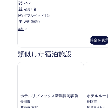
コ
リ
26 ㎡
真
2
ム
ミ
喫
名
ア
定員 1 名
を
煙
1
様
ダ
ダブルベッド 1 台
表
可
件)
2
ご
ブ
WiFi (無料)
示
名
利
ル
す
ス
詳細
様
ー
用
ご
ル
る
ペ
利
料金を表
の
ー
リ
用
ア
す
ム
の
ダ
詳
類似した宿泊施設
べ
禁
ブ
細
て
ル
煙
ル
ホテルリブマックス新潟長岡駅前
ホテルルート
の
1
ー
名
写
ム
禁
様
真
煙
ご
を
1
名
利
表
様
ホ
ホ
ホテルリブマックス新潟長岡駅前
ホテルルー
用
示
ご
テ
テ
長岡市
長岡市
の
利
す
ル
ル
用
WiFi (無料)
駐車場あり