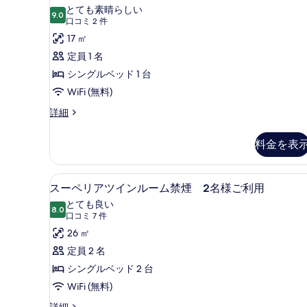
ー
ン
ム
とても素晴らしい
グ
9.0
10 点中 9.0
ペ
(口
禁
口コミ 2 件
ル
コ
リ
17 ㎡
煙
ル
ミ
ー
ア
定員 1 名
の
ム
2
シ
シングルベッド 1 台
す
禁
件)
煙
ン
WiFi (無料)
べ
の
グ
て
ス
詳細
詳
ー
細
ル
の
ペ
料金を表
ル
写
リ
ア
ー
真
シ
ミニバー、デスク、ノートパ
ス
ム
を
8
ン
スーペリアツインルーム禁煙 2名様ご利用
ー
グ
喫
表
とても良い
ル
8.0
10 点中 8.0
ペ
(口
煙
口コミ 7 件
示
ル
コ
リ
26 ㎡
可
ー
す
ミ
ム
ア
定員 2 名
の
る
喫
7
ツ
シングルベッド 2 台
す
煙
件)
可
イ
WiFi (無料)
べ
の
ン
ス
詳細