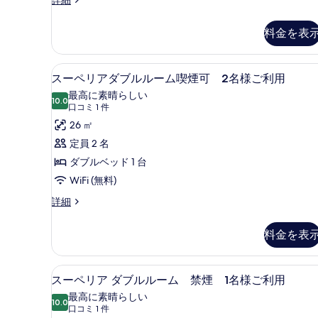
て
詳
ー
細
ル
の
ペ
料金を表
ー
写
リ
ア
ム
真
ツ
ミニバー、デスク、ノートパ
ス
禁
を
7
イ
スーペリアダブルルーム喫煙可 2名様ご利用
ー
ン
煙
表
最高に素晴らしい
ル
10.0
10 点中 10.0
ペ
2
(口
口コミ 1 件
示
ー
コ
名
リ
26 ㎡
ム
す
ミ
禁
様
ア
定員 2 名
る
煙
1
ご
ダ
ダブルベッド 1 台
2
件)
名
利
ブ
WiFi (無料)
様
用
ル
ス
詳細
ご
ー
の
利
ル
ペ
用
料金を表
す
ー
リ
の
ア
べ
ム
詳
ダ
細
ミニバー、デスク、ノートパ
ス
て
喫
7
ブ
スーペリア ダブルルーム 禁煙 1名様ご利用
ー
の
ル
煙
最高に素晴らしい
ル
10.0
10 点中 10.0
ペ
写
(口
可
口コミ 1 件
ー