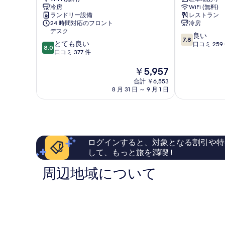
リ
ル
す
る
の
冷房
WiFi (無料)
ブ
ー
べ
詳
ランドリー設備
レストラン
マ
ト
24 時間対応のフロント
冷房
細
て
ッ
イ
デスク
10
良い
ク
ン
7.8
の
10
とても良い
段
口コミ 259
ス
長
8.0
段
口コミ 377 件
階
写
新
岡
階
中
潟
駅
真
現
￥5,957
中
7.8、
長
前
在
8.0、
を
良
岡
合計 ￥6,553
長
の
と
い、
8 月 31 日 ～ 9 月 1 日
駅
岡
表
料
て
口
前
市
金
示
も
コ
長
は
良
ミ
岡
す
￥5,957
い、
259
市
る
口
件
ログインすると、対象となる割引や特
コ
件
ミ
して、もっと旅を満喫 !
の
377
口
周辺地域について
件
コ
件
ミ
の
口
コ
ミ