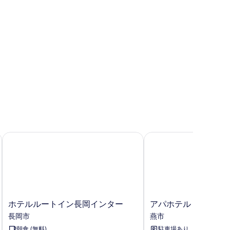
真
ム
名
を
様
表
可
ご
示
利
す
用
る
の
す
べ
て
ホテルルートイン長岡インター
アパホテル〈新潟 燕三
の
写
真
を
表
ホ
ア
ホテルルートイン長岡インター
アパホテル〈新潟 燕
示
テ
パ
長岡市
燕市
す
ル
ホ
朝食 (無料)
駐車場あり