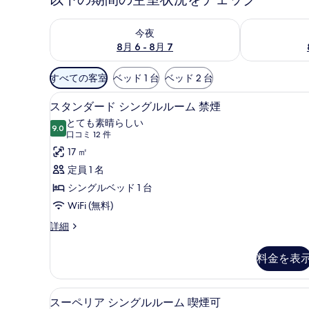
今夜 8月 6 - 8月 7 の空室状況をチェック
明日 8月 7 
今夜
8月 6 - 8月 7
利
すべての客室
ベッド 1 台
ベッド 2 台
用
スタンダード シングルルーム 
ス
可
10
スタンダード シングルルーム 禁煙
タ
能
とても素晴らしい
9.0
な
10 点中 9.0
ン
(口
口コミ 12 件
客
コ
ダ
17 ㎡
室
ミ
ー
定員 1 名
の
12
ド
シングルベッド 1 台
絞
件)
シ
WiFi (無料)
り
ン
込
ス
詳細
タ
み
グ
ン
条
料金を表
ル
ダ
件
ー
ル
ド
スーペリア シングルルーム 喫
ス
ー
7
シ
スーペリア シングルルーム 喫煙可