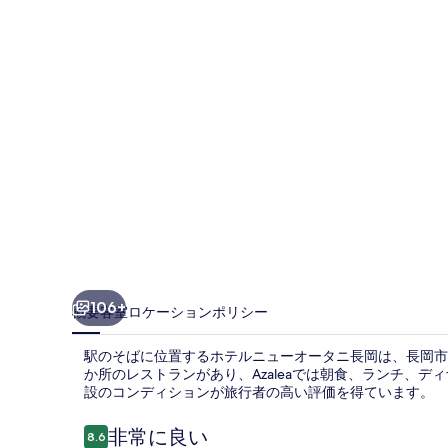
ー
オ
ー
タ
ニ
長
岡
の
写
真
106+
概要
客室
ロケーション
ポリシー
ギ
駅のそばに位置するホテルニューオータニ長岡は、長岡市
ャ
か所のレストランがあり、Azaleaでは朝食、ランチ、
設のコンディションが旅行者の高い評価を得ています。
ラ
リ
口
非常に良い
8.6
10段階中8.6