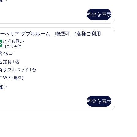
用
ル
す
料金を表示
の
ー
る
す
ム
スーペリアダブルルーム禁煙 2名様ご利用 | ミニバー、デスク、ノートパソコン用作業スペース、遮光カーテン
ミニバー、デスク、ノートパソコン用作業ス
ス
べ
禁
6
ーペリア ダブルルーム 喫煙可 1名様ご利用
ー
て
煙
とても良い
0
10 点中 8.0
ペ
の
(口
口コミ 4 件
コ
名
リ
26 ㎡
写
ム
ミ
様
ア
定員 1 名
真
煙
4
ご
ダ
ダブルベッド 1 台
を
件)
利
ブ
WiFi (無料)
表
用
ル
示
細
の
ル
す
料金を表示
す
ー
る
べ
ム
て
喫
の
煙
写
可