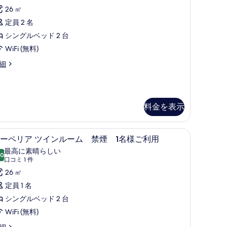
ー
禁
26 ㎡
ペ
煙
定員 2 名
リ
シングルベッド 2 台
ム
名
ア
WiFi (無料)
様
ツ
煙
細
ご
イ
利
ン
用
ル
料金を表示
の
ー
す
ム
作業スペース、遮光カーテン
ミニバー、デスク、ノートパソコン用作業ス
ス
べ
喫
6
ーペリア ツインルーム 禁煙 1名様ご利用
ー
て
煙
最高に素晴らしい
.0
10 点中 10.0
ペ
の
(口
可
口コミ 1 件
コ
リ
26 ㎡
写
可
ミ
名
ア
定員 1 名
真
1
様
ツ
シングルベッド 2 台
を
件)
ご
イ
WiFi (無料)
表
利
ン
示
細