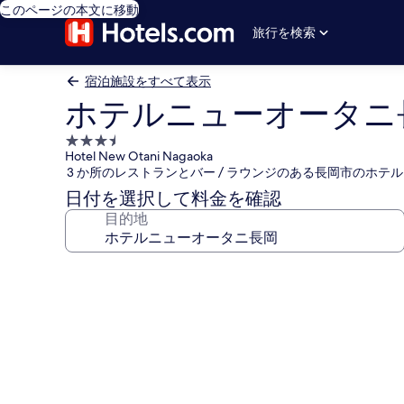
このページの本文に移動
旅行を検索
宿泊施設をすべて表示
ホテルニューオータニ
3.5
Hotel New Otani Nagaoka
つ
3 か所のレストランとバー / ラウンジのある長岡市のホテル
星
日付を選択して料金を確認
宿
目的地
泊
施
設
ホ
テ
ル
ニ
ュ