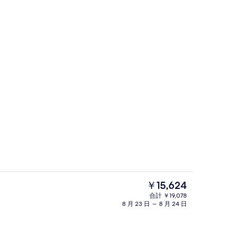
会議室
現
￥15,624
在
合計 ￥19,078
の
8 月 23 日 ～ 8 月 24 日
備
ロビー応接スペース
料
金
は