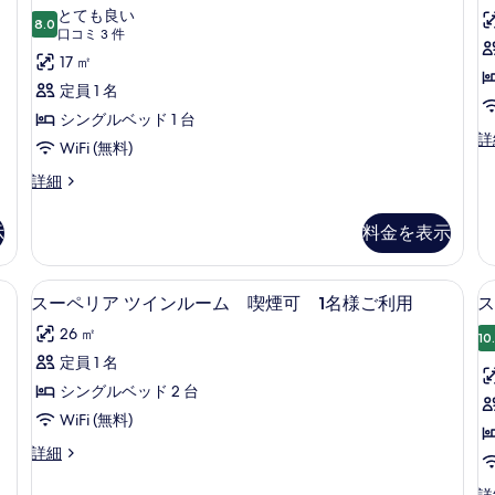
ー
イ
イ
禁
とても良い
ン
8.0
ン
10 点中 8.0
ペ
(口
煙
口コミ 3 件
ル
ル
コ
リ
17 ㎡
2
1
ー
ー
ミ
ム
名
ア
定員 1 名
禁
禁
3
様
シ
シングルベッド 1 台
煙
件)
ス
詳
2
1
ご
ン
WiFi (無料)
ー
名
名
利
グ
ペ
ス
詳細
様
様
リ
ー
用
ご
ご
ル
ア
ペ
利
利
示
料金を表示
の
ル
ツ
リ
用
用
イ
ア
す
ー
の
の
ン
シ
詳
詳
ソコン用作業スペース、遮光カーテン
ミニバー、デスク、ノートパソコン用
ス
べ
ム
ル
6
ン
スーペリア ツインルーム 喫煙可 1名様ご利用
ス
細
細
ー
ー
て
グ
禁
26 ㎡
ム
ル
10
ペ
の
煙
喫
ル
定員 1 名
リ
写
2
煙
の
ー
シングルベッド 2 台
ム
ア
真
す
2
禁
WiFi (無料)
ツ
を
べ
名
煙
ス
詳細
様
の
イ
表
て
ー
ご
詳
ン
示
ペ
ス
詳