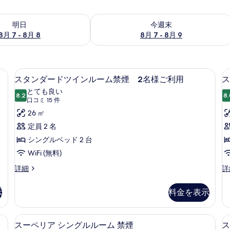
- 8月 8 の空室状況をチェック
今週末 8月 7 - 8月 9 の空室状況をチ
明日
今週末
8月 7 - 8月 8
8月 7 - 8月 9
禁煙 | ミニバー、デスク、ノートパソコン用作業スペース、遮光カーテン
ス
13
スタンダードツインルーム禁煙 2名様ご利用
ス
タ
とても良い
8.2
8.
10 点中 8.2
ン
(口
口コミ 15 件
コ
ダ
26 ㎡
ミ
ー
定員 2 名
15
ド
シングルベッド 2 台
件)
ツ
WiFi (無料)
イ
ス
ス
詳細
詳
タ
タ
ン
ン
ン
示
料金を表示
ル
ダ
ダ
ー
ー
ー
ド
ド
煙可 | ミニバー、デスク、ノートパソコン用作業スペース、遮光カーテン
スーペリア シングルルーム 禁煙 |
ス
ム
9
ツ
ツ
スーペリア シングルルーム 禁煙
ス