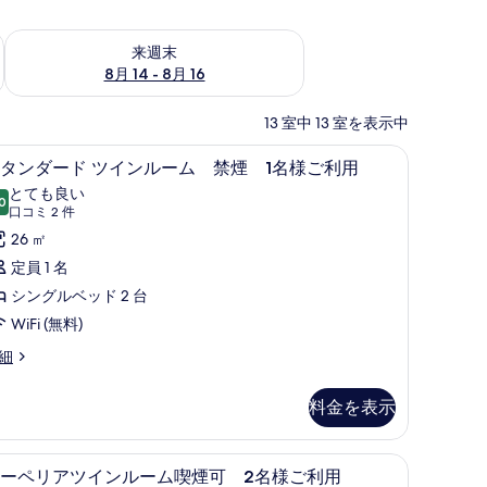
ェック
来週末 8月 14 - 8月 16 の空室状況をチェック
来週末
8月 14 - 8月 16
13 室中 13 室を表示中
スタンダードツインルーム禁煙 2名様ご利用 | ミニバー、デスク、ノートパソコン用作業スペース、遮光カーテン
スタンダード ツインルーム 禁煙 1名様ご利
ス
11
タンダード ツインルーム 禁煙 1名様ご利用
タ
とても良い
0
10 点中 8.0
ン
(口
口コミ 2 件
コ
ダ
26 ㎡
ミ
ー
定員 1 名
2
ド
シングルベッド 2 台
件)
ツ
WiFi (無料)
イ
細
ン
料金を表示
ル
ー
 ミニバー、デスク、ノートパソコン用作業スペース、遮光カーテン
ミニバー、デスク、ノートパソコン用作業ス
ス
ム
7
ーペリアツインルーム喫煙可 2名様ご利用