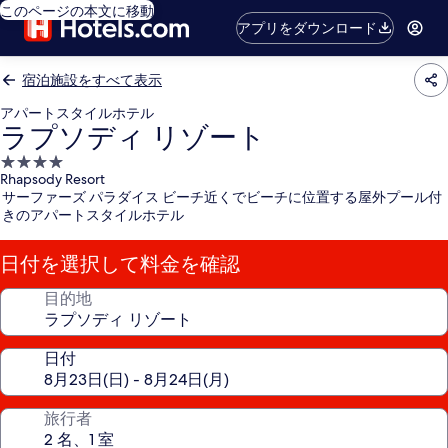
このページの本文に移動
アプリをダウンロード
宿泊施設をすべて表示
アパートスタイルホテル
ラプソディ リゾート
4.0
Rhapsody Resort
つ
サーファーズ パラダイス ビーチ近くでビーチに位置する屋外プール付
星
きのアパートスタイルホテル
宿
泊
日付を選択して料金を確認
施
設
目的地
日付
旅行者