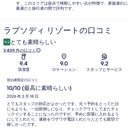
す。このエリアは徒歩で移動しやすい点が特徴で、家族連れに
最適だと旅行者の間で評判です。
ラプソディ リゾートの口コミ
口
コ
とても素晴らしい
9.2
ミ
3,409 件の口コミ
9.4
9.0
9.2
清潔度
ロケーション
スタッフとサービス
口
宿泊者限定の口コミ
コ
10/10 (最高に素晴らしい)
ミ
2026 年 2 月 18 日
とてもスタッフの対応がよかったです。元々予約をとってた日
にちよりも、一泊前倒しになり、チェックアウトしてまたチェ
ックインすることになったのですが、早めに部屋に入れるよう
にしてくれたり、連絡をワザワザ電話くれたりととても親切で
嬉しかったです。