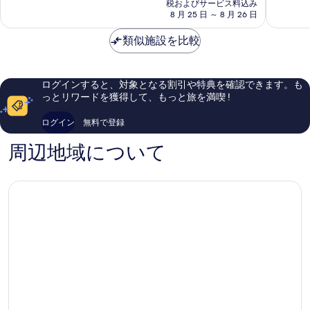
の
ァ
ズ
て
て
税およびサービス料込み
料
ー
8 月 25 日 ～ 8 月 26 日
パ
も
も
金
ズ
ラ
素
素
は
パ
類似施設を比較
ダ
晴
晴
￥99,835
ラ
イ
ら
ら
ダ
ス
し
し
イ
サ
い、
い、
ログインすると、対象となる割引や特典を確認できます。も
ス
ー
口
口
っとリワードを獲得して、もっと旅を満喫 !
サ
フ
コ
コ
ー
ァ
ミ
ミ
ログイン
無料で登録
フ
ー
1,193
3,204
ァ
ズ
件
件
周辺地域について
ー
パ
件
件
ズ
ラ
の
の
パ
ダ
口
口
ラ
イ
コ
コ
ダ
ス
ミ
ミ
イ
ス