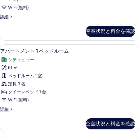
ン
ー
2
WiFi (無料)
シ
ビ
ベ
ャ
ア
詳細
ュ
ン
ッ
パ
ビ
ー
ー
ド
ュ
空室状況と料金を確認
の
ト
ー
ル
メ
す
の
ン
ー
詳
セーフティボックス (室内)、アイロン 
ア
べ
8
ト
アパートメント 1 ベッドルーム
細
ム
パ
2
て
シティビュー
オ
ベ
ー
の
ッ
51 ㎡
ー
ト
ド
写
ベッドルーム 1 室
シ
ル
メ
真
ー
定員 3 名
ャ
ン
ム
を
クイーンベッド 1 台
ン
オ
ト
表
WiFi (無料)
ー
ビ
1
示
シ
ア
詳細
ュ
ベ
ャ
す
パ
ン
ー
ッ
ー
る
ビ
空室状況と料金を確認
の
ト
ド
ュ
メ
す
ー
ル
ン