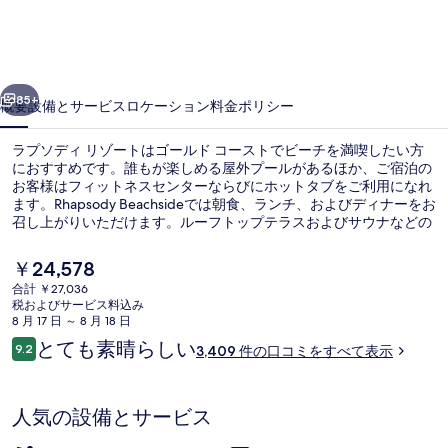
ィ
リ
ゾ
前へ
次へ
ー
85+
概要
設備とサービス
ロケーション
料金
ポリシー
ト
ラプソディ リゾートはゴールド コーストでビーチを満喫したい方
の
におすすめです。誰もが楽しめる屋外プールがあるほか、ご宿泊の
お客様はフィットネスセンターならびにホットタブをご利用になれ
写
ます。Rhapsody Beachsideでは朝食、ランチ、およびディナーをお
真
召し上がりいただけます。ルーフトップテラスおよびサウナなどの
人気設備のほか、アパートメントにはキッチンや洗濯機 / 乾燥機な
ギ
ど便利な設備も備わっています。旅行者はプールや親切なスタッフ
現
￥24,578
を評価しています。この宿泊施設からは歩いてすぐ公共交通機関を
在
ャ
合計 ￥27,036
利用できます。サイプレス・アベニュー駅まで 9 分の距離です。
の
税およびサービス料込み
施設からの眺望
ラ
料
8 月 17 日 ～ 8 月 18 日
金
口
とても素晴らしい
リ
9.2
3,409 件の口コミをすべて表示
は
10段階中9.2
コ
￥24,578
ー
ミ
で
す
人気の設備とサービス