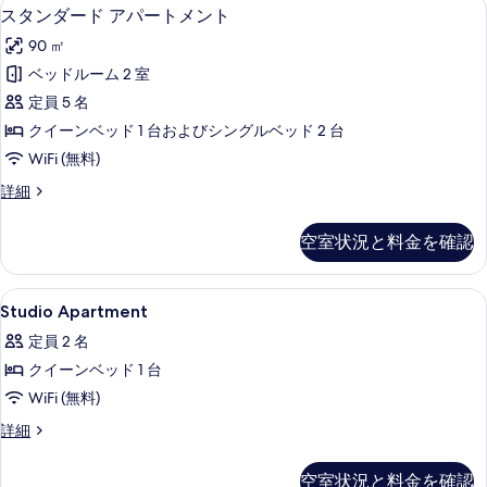
の
スタンダード アパートメント | セーフ
ス
べ
3
ト
ー
スタンダード アパートメント
詳
タ
1
て
細
ム
90 ㎡
ベ
ン
の
の
ッ
ベッドルーム 2 室
ダ
ド
写
す
定員 5 名
ル
ー
真
べ
ー
クイーンベッド 1 台およびシングルベッド 2 台
ド
ム
を
て
WiFi (無料)
の
ア
表
の
詳
ス
詳細
パ
示
細
タ
写
ー
ン
す
真
空室状況と料金を確認
ダ
ト
る
を
ー
メ
ド
表
Studio
セーフティボックス (室内)、アイロン 
12
ア
Studio Apartment
ン
Apartment
示
パ
ト
定員 2 名
ー
の
す
ト
の
クイーンベッド 1 台
す
る
メ
す
WiFi (無料)
べ
ン
ト
べ
Studio
詳細
て
の
Apartment
て
の
詳
の
空室状況と料金を確認
の
細