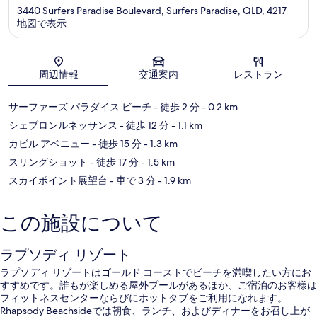
3440 Surfers Paradise Boulevard, Surfers Paradise, QLD, 4217
地図で表示
地図
周辺情報
交通案内
レストラン
サーファーズ パラダイス ビーチ
- 徒歩 2 分
- 0.2 km
シェブロンルネッサンス
- 徒歩 12 分
- 1.1 km
カビル アベニュー
- 徒歩 15 分
- 1.3 km
スリングショット
- 徒歩 17 分
- 1.5 km
スカイポイント展望台
- 車で 3 分
- 1.9 km
この施設について
ラプソディ リゾート
ラプソディ リゾートはゴールド コーストでビーチを満喫したい方にお
すすめです。誰もが楽しめる屋外プールがあるほか、ご宿泊のお客様は
フィットネスセンターならびにホットタブをご利用になれます。
Rhapsody Beachsideでは朝食、ランチ、およびディナーをお召し上が