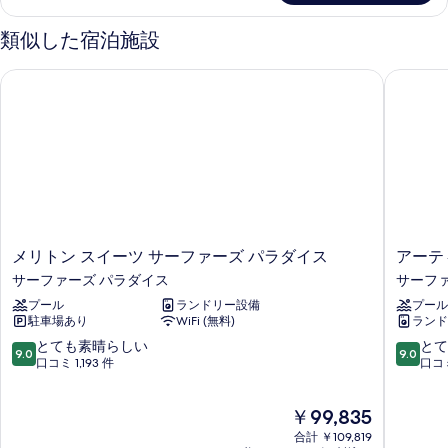
べ
Ocean
View
て
類似した宿泊施設
の
の
詳
メリトン スイーツ サーファーズ パラダイス
アーティ
細
写
真
を
表
示
す
る
メ
ア
メリトン スイーツ サーファーズ パラダイス
アーテ
リ
ー
サーファーズ パラダイス
サーフ
ト
テ
プール
ランドリー設備
プール
ン
ィ
駐車場あり
WiFi (無料)
ランド
ス
ー
イ
ク
10
10
とても素晴らしい
とて
9.0
9.0
ー
サ
段
段
口コミ 1,193 件
口コミ
ツ
ー
階
階
サ
フ
中
中
現
￥99,835
ー
ァ
9.0、
9.0、
在
フ
ー
と
と
合計 ￥109,819