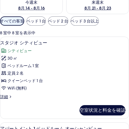
今週末
来週末
8月 14 - 8月 16
8月 21 - 8月 23
利
すべての客室
ベッド 1 台
ベッド 2 台
ベッド 3 台以上
用
可
8 室中 8 室を表示中
能
スタジオ シティビュー | セーフティボ
ス
6
スタジオ シティビュー
な
タ
客
シティビュー
ジ
室
30 ㎡
オ
の
ベッドルーム 1 室
シ
絞
定員 2 名
り
テ
クイーンベッド 1 台
込
ィ
WiFi (無料)
み
ビ
条
ス
詳細
ュ
件
タ
ー
ジ
空室状況と料金を確認
オ
の
シ
す
テ
セーフティボックス (室内)、アイロン 
ア
11
ィ
アパートメント 1 ベッドルーム オーシャンビュー