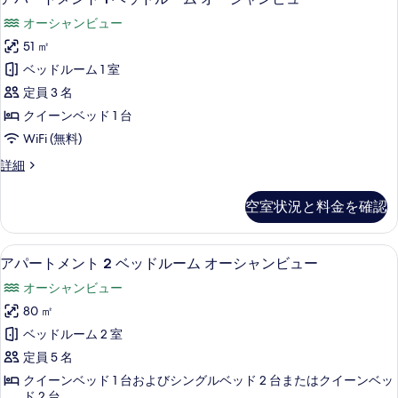
べ
パ
ビ
て
オーシャンビュー
ュ
ー
ー
の
51 ㎡
ト
の
写
ベッドルーム 1 室
詳
メ
細
真
定員 3 名
ン
を
クイーンベッド 1 台
ト
表
WiFi (無料)
1
示
ア
詳細
ベ
パ
す
ッ
ー
空室状況と料金を確認
る
ト
ド
メ
ル
ン
薄型テレビ
ア
7
ト
ー
アパートメント 2 ベッドルーム オーシャンビュー
パ
1
ム
オーシャンビュー
ベ
ー
オ
ッ
80 ㎡
ト
ド
ー
ベッドルーム 2 室
ル
メ
シ
ー
定員 5 名
ン
ム
ャ
クイーンベッド 1 台およびシングルベッド 2 台またはクイーンベッ
オ
ト
ド 2 台