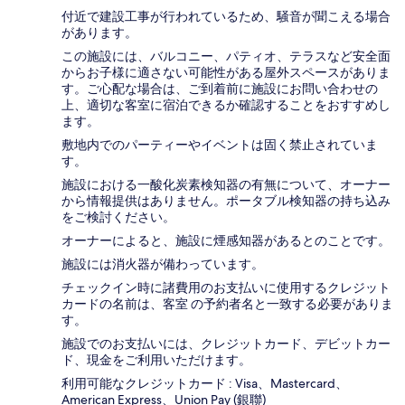
付近で建設工事が行われているため、騒音が聞こえる場合
があります。
この施設には、バルコニー、パティオ、テラスなど安全面
からお子様に適さない可能性がある屋外スペースがありま
す。ご心配な場合は、ご到着前に施設にお問い合わせの
上、適切な客室に宿泊できるか確認することをおすすめし
ます。
敷地内でのパーティーやイベントは固く禁止されていま
す。
施設における一酸化炭素検知器の有無について、オーナー
から情報提供はありません。ポータブル検知器の持ち込み
をご検討ください。
オーナーによると、施設に煙感知器があるとのことです。
施設には消火器が備わっています。
チェックイン時に諸費用のお支払いに使用するクレジット
カードの名前は、客室 の予約者名と一致する必要がありま
す。
施設でのお支払いには、クレジットカード、デビットカー
ド、現金をご利用いただけます。
利用可能なクレジットカード : Visa、Mastercard、
American Express、Union Pay (銀聯)