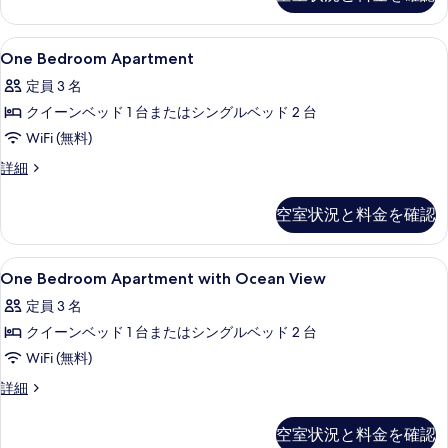
詳
写
細
写
真
One
セーフティボックス (室内)、アイロン 
真
を
9
One Bedroom Apartment
Bedroom
を
表
定員 3 名
Apartment
表
示
クイーンベッド 1 台またはシングルベッド 2 台
の
示
す
WiFi (無料)
す
す
る
べ
One
詳細
る
Bedroom
て
Apartment
空室状況と料金を確認
の
の
詳
写
細
One
セーフティボックス (室内)、アイロン 
真
8
One Bedroom Apartment with Ocean View
Bedroom
を
定員 3 名
Apartment
表
クイーンベッド 1 台またはシングルベッド 2 台
with
示
Ocean
WiFi (無料)
す
View
One
詳細
る
の
Bedroom
Apartment
す
空室状況と料金を確認
with