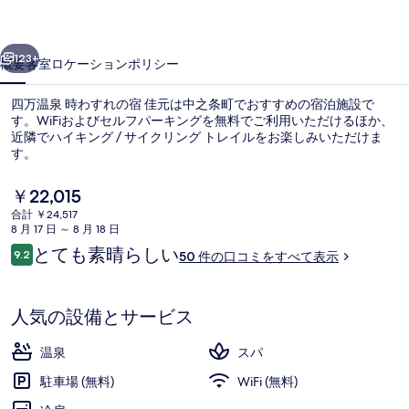
す
前へ
次へ
れ
123+
概要
客室
ロケーション
ポリシー
の
四万温泉 時わすれの宿 佳元は中之条町でおすすめの宿泊施設で
宿
す。WiFiおよびセルフパーキングを無料でご利用いただけるほか、
近隣でハイキング / サイクリング トレイルをお楽しみいただけま
佳
す。
元
現
￥22,015
の
在
合計 ￥24,517
の
写
8 月 17 日 ～ 8 月 18 日
料
口
とても素晴らしい
9.2
外観
真
50 件の口コミをすべて表示
金
10段階中9.2
コ
は
ギ
ミ
￥22,015
で
人気の設備とサービス
ャ
す
ラ
温泉
スパ
リ
駐車場 (無料)
WiFi (無料)
ー