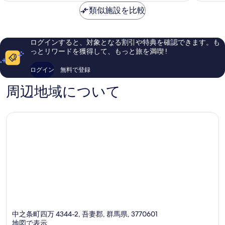
て
湯
も
金
類似施設を比較
も
沢
素
は
良
南
晴
￥39,049
い、
魚
ら
口
沼
し
ログインすると、対象となる割引や特典を確認できます。も
コ
郡
い、
っとリワードを獲得して、もっと旅を満喫 !
ミ
口
77
コ
ログイン
無料で登録
件
ミ
件
56
周辺地域について
の
件
口
件
コ
の
ミ
口
コ
ミ
中之条町四万 4344-2, 吾妻郡, 群馬県, 3770601
地図で表示