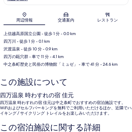
地図
周辺情報
交通案内
レストラン
上信越高原国立公園
- 徒歩 1 分
- 0.0 km
四万川
- 徒歩 1 分
- 0.1 km
沢渡温泉
- 徒歩 10 分
- 0.9 km
四万の甌穴群
- 車で 11 分
- 4.1 km
中之条町歴史と民俗の博物館「ミュゼ」
- 車で 41 分
- 24.6 km
この施設について
四万温泉 時わすれの宿 佳元
四万温泉 時わすれの宿 佳元は中之条町でおすすめの宿泊施設です。
WiFiおよびセルフパーキングを無料でご利用いただけるほか、近隣でハ
イキング / サイクリング トレイルをお楽しみいただけます。
この宿泊施設に関する詳細