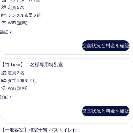
の
の
バ
て
詳
写
定員 5 名
ス
の
細
真
シングル布団 5 組
付
写
を
WiFi (無料)
き
真
表
ユ
詳細
一
を
ニ
示
般
ッ
表
空室状況と料金を確認
す
ト
客
示
バ
る
室
す
ス
内装
【竹
1
付
【竹 take】二名様専用特別室
の
る
take】
き
す
定員 2 名
一
二
般
べ
ダブル布団 2 組
名
客
て
WiFi (無料)
室
様
の
の
【竹
詳細
専
詳
take】
写
細
用
二
空室状況と料金を確認
真
名
特
様
を
別
専
内装
【一
表
1
用
【一般客室】和室十畳 バストイレ付
室