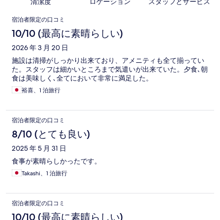
清潔度
ロケーション
スタッフとサービス
口
宿泊者限定の口コミ
コ
10/10 (最高に素晴らしい)
ミ
2026 年 3 月 20 日
施設は清掃がしっかり出来ており、アメニティも全て揃ってい
た。スタッフは細かいところまで気遣いが出来ていた。夕食､朝
食は美味しく､全てにおいて非常に満足した。
裕喜、1 泊旅行
宿泊者限定の口コミ
8/10 (とても良い)
2025 年 5 月 31 日
食事が素晴らしかったです。
Takashi、1 泊旅行
宿泊者限定の口コミ
10/10 (最高に素晴らしい)