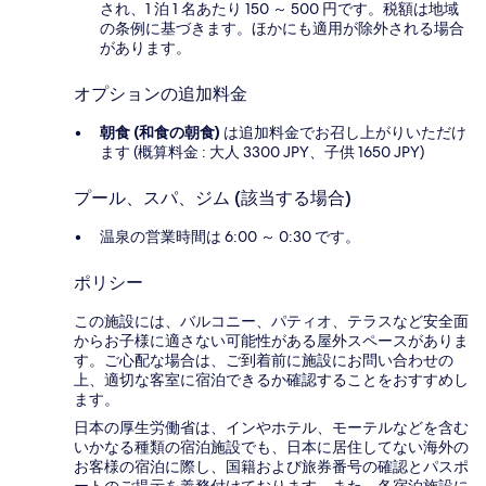
され、1 泊 1 名あたり 150 ～ 500 円です。税額は地域
の条例に基づきます。ほかにも適用が除外される場合
があります。
オプションの追加料金
朝食 (和食の朝食)
は追加料金でお召し上がりいただけ
ます (概算料金 : 大人 3300 JPY、子供 1650 JPY)
プール、スパ、ジム (該当する場合)
温泉の営業時間は 6:00 ～ 0:30 です。
ポリシー
この施設には、バルコニー、パティオ、テラスなど安全面
からお子様に適さない可能性がある屋外スペースがありま
す。ご心配な場合は、ご到着前に施設にお問い合わせの
上、適切な客室に宿泊できるか確認することをおすすめし
ます。
日本の厚生労働省は、インやホテル、モーテルなどを含む
いかなる種類の宿泊施設でも、日本に​居住してない海外の
お客様の宿泊に際し、国籍および旅券番号の確認とパスポ
ートのご提示を義務付け​ております。また、各宿泊施設に