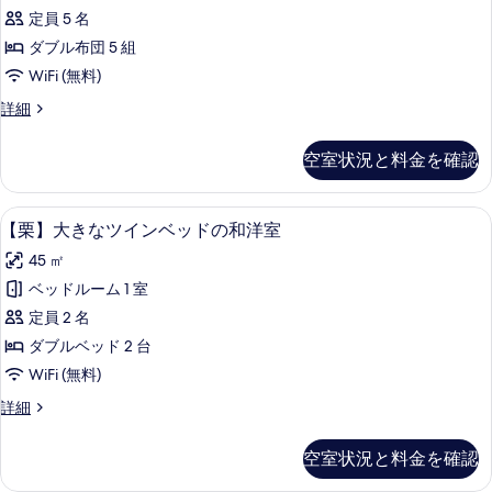
般
特
示
の
定員 5 名
別
客
す
室
す
ダブル布団 5 組
室】
る
の
べ
WiFi (無料)
詳
和
細
て
【一
詳細
室
般
の
十
客
空室状況と料金を確認
写
室】
畳
和
真
バ
室
【栗】大きなツインベッドの和洋室 | 羽
【栗】
を
10
十
【栗】大きなツインベッドの和洋室
ス
大
畳
表
ト
45 ㎡
バ
き
示
ス
イ
ベッドルーム 1 室
な
す
ト
レ
定員 2 名
イ
ツ
る
レ
付
ダブルベッド 2 台
イ
付
の
WiFi (無料)
の
ン
す
詳
【栗】
詳細
ベ
細
大
べ
ッ
き
空室状況と料金を確認
て
な
ド
ツ
の