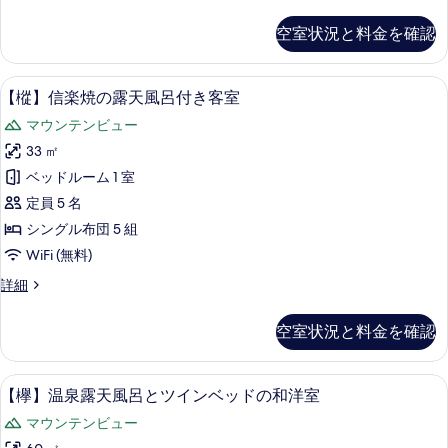
室
べ
イ
十
空室状況と料金を確認
て
畳
レ
共
の
の
有
【樅】信楽焼の露天風呂付き客室 | 羽毛
【樅】
写
5
バ
【樅】信楽焼の露天風呂付き客室
す
信
ス・
真
べ
マウンテンビュー
ト
楽
を
イ
て
33 ㎡
焼
表
レ
の
ベッドルーム 1 室
の
の
示
詳
写
定員 5 名
露
す
細
真
シングル布団 5 組
天
る
を
WiFi (無料)
風
表
【樅】
詳細
呂
信
示
付
楽
空室状況と料金を確認
す
焼
き
の
る
客
露
【欅】温泉露天風呂とツインベッドの和洋室
【欅】
14
天
【欅】温泉露天風呂とツインベッドの和洋室
室
温
風
の
マウンテンビュー
呂
泉
付