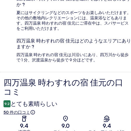
か ?
夏にはサイクリングなどのスポーツをお楽しみいただけます。
その他の敷地内レクリエーションには、温泉浴などもありま
す。四万温泉 時わすれの宿 佳元にご滞在中は、スパサービス
をご利用いただけます。
四万温泉 時わすれの宿 佳元はどのようなエリアにあり
ますか ?
四万温泉 時わすれの宿 佳元は川沿いにあり、四万川から徒歩
で 1 分、沢渡温泉から徒歩で 9 分ほどです。
四万温泉 時わすれの宿 佳元の口
口
コミ
コ
ミ
とても素晴らしい
9.2
50 件の口コミ
9.4
9.0
9.4