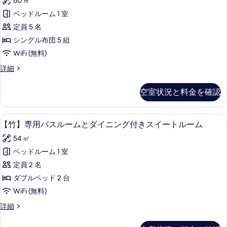
す
60 ㎡
露
き
べ
ベッドルーム 1 室
客
天
室
て
定員 5 名
風
の
の
シングル布団 5 組
詳
呂
写
WiFi (無料)
細
と
真
【欅】
詳細
ツ
温
を
イ
泉
空室状況と料金を確認
表
露
ン
天
示
ベ
風
【竹】専用バスルームとダイニング付きス
【竹】
す
8
呂
【竹】専用バスルームとダイニング付きスイートルーム
ッ
専
と
る
ド
54 ㎡
ツ
用
イ
の
ベッドルーム 1 室
バ
ン
和
定員 2 名
ベ
ス
ッ
洋
ダブルベッド 2 台
ル
ド
室
WiFi (無料)
の
ー
の
和
【竹】
詳細
ム
洋
専
す
室
と
用