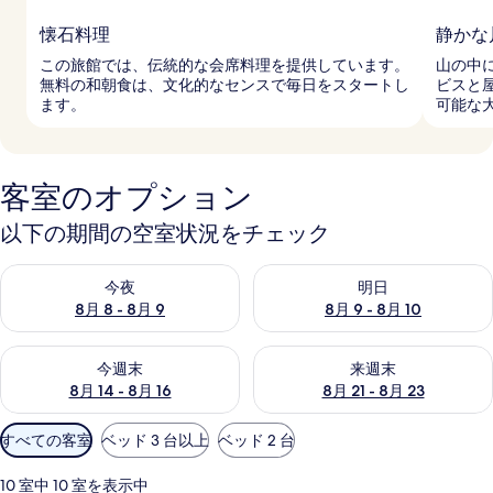
懐石料理
静かな
この旅館では、伝統的な会席料理を提供しています。
山の中
無料の和朝食は、文化的なセンスで毎日をスタートし
ビスと
ます。
可能な
客室のオプション
以下の期間の空室状況をチェック
今夜 8月 8 - 8月 9 の空室状況をチェック
明日 8月 9 - 8月 10 の空室
今夜
明日
8月 8 - 8月 9
8月 9 - 8月 10
今週末 8月 14 - 8月 16 の空室状況をチェック
来週末 8月 21 - 8月 23 の
今週末
来週末
8月 14 - 8月 16
8月 21 - 8月 23
利
すべての客室
ベッド 3 台以上
ベッド 2 台
用
可
10 室中 10 室を表示中