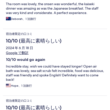
Tha room was lovely, the onsen was wonderful, the kaiseki
dinner was amazing as was the Japanese breakfast. The staff
was very kind and vonsiderate. A perfect experience.
Deborah、1 泊旅行
宿泊者限定の口コミ
10/10 (最高に素晴らしい)
2024 年 6 月 18 日
Google で翻訳
10/10 would go again
Incredible stay, wish we could have stayed longer! Open air
bath was lovely, sea salt scrub felt incredible, food was delicious,
staff was friendly and spoke English! Definitely want to come
back!
Hope、1 泊旅行
宿泊者限定の口コミ
10/10 (最高に素晴らしい)