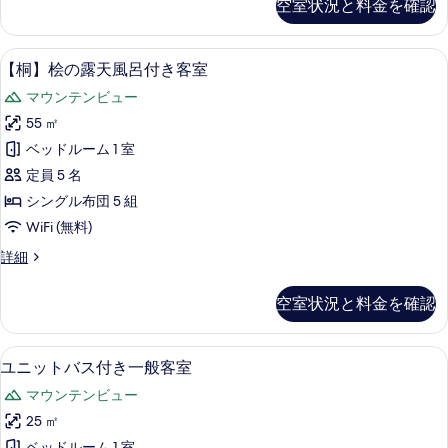
空室状況と料金を確認
べ
の
バ
ダ
詳
ス
て
イ
細
ル
羽毛の掛け布団、セーフティボックス (室
【桐】
の
5
ー
【桐】桧の露天風呂付き客室
ニ
桧
ム
写
ン
マウンテンビュー
と
の
真
ダ
グ
55 ㎡
露
を
イ
付
ベッドルーム 1 室
ニ
天
表
ン
き
定員 5 名
風
示
グ
ス
シングル布団 5 組
付
呂
す
イ
WiFi (無料)
き
付
る
ス
ー
【桐】
詳細
イ
き
桧
ト
ー
客
の
ト
空室状況と料金を確認
ル
露
室
ル
天
ー
ー
の
風
ム
羽毛の掛け布団、セーフティボックス (室
ユ
ム
4
呂
ユニットバス付き一般客室
す
の
ニ
付
の
詳
べ
マウンテンビュー
き
ッ
細
す
客
て
25 ㎡
ト
べ
室
ベッドルーム 1 室