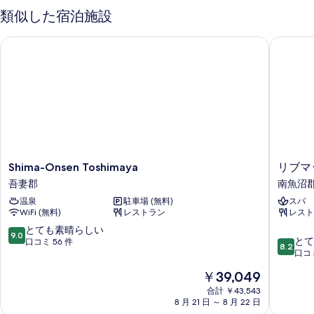
の
イ
類似した宿泊施設
写
ン
和
ベ
真
Shima-Onsen Toshimaya
リブマッ
洋
ッ
を
ド
室
表
の
の
和
示
洋
す
す
室
べ
の
る
て
詳
細
の
Shima-
リ
Shima-Onsen Toshimaya
リブマ
写
Onsen
ブ
吾妻郡
南魚沼
真
Toshimaya
マ
温泉
駐車場 (無料)
スパ
吾
ッ
を
WiFi (無料)
レストラン
レスト
妻
ク
表
郡
ス
10
とても素晴らしい
9.0
10
リ
とて
段
口コミ 56 件
示
8.2
段
ゾ
口コミ
階
す
階
ー
中
現
￥39,049
中
ト
る
9.0、
在
8.2、
合計 ￥43,543
越
と
の
8 月 21 日 ～ 8 月 22 日
と
後
て
料