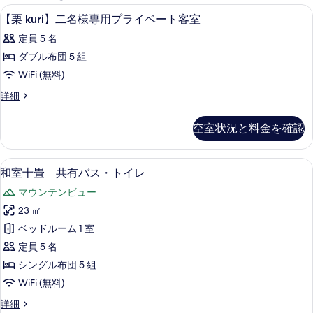
能
羽毛の掛け布団、セーフティボックス (室
【栗
1
【栗 kuri】二名様専用プライベート客室
な
kuri】
客
定員 5 名
二
室
ダブル布団 5 組
名
の
WiFi (無料)
様
絞
【栗
詳細
り
専
kuri】
込
用
二
空室状況と料金を確認
み
名
プ
条
様
ラ
専
件
羽毛の掛け布団、セーフティボックス (室
和
5
用
和室十畳 共有バス・トイレ
イ
室
プ
ベ
マウンテンビュー
ラ
十
イ
ー
23 ㎡
畳
ベ
ト
ベッドルーム 1 室
ー
共
ト
客
定員 5 名
有
客
室
シングル布団 5 組
室
バ
の
WiFi (無料)
の
ス・
詳
す
和
詳細
細
ト