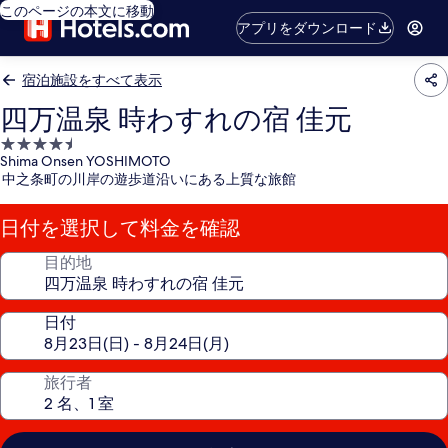
このページの本文に移動
アプリをダウンロード
宿泊施設をすべて表示
四万温泉 時わすれの宿 佳元
4.5
Shima Onsen YOSHIMOTO
つ
中之条町の川岸の遊歩道沿いにある上質な旅館
星
宿
日付を選択して料金を確認
泊
施
目的地
設
日付
旅行者