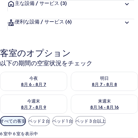
主な設備 / サービス
(3)
ー
ス
便利な設備 / サービス
(6)
ト
リ
ー
客室のオプション
ト
以下の期間の空室状況をチェック
の
写
今夜 8月 6 - 8月 7 の空室状況をチェック
明日 8月 7 - 8月 8 の空室
今夜
明日
真
8月 6 - 8月 7
8月 7 - 8月 8
ギ
今週末 8月 7 - 8月 9 の空室状況をチェック
来週末 8月 14 - 8月 16 の
今週末
来週末
ャ
8月 7 - 8月 9
8月 14 - 8月 16
ラ
利
すべての客室
ベッド 2 台
ベッド 1 台
ベッド 3 台以上
リ
用
ー
可
6 室中 6 室を表示中