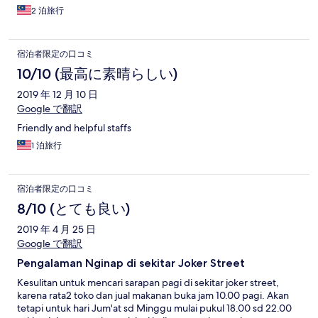
2 泊旅行
宿泊者限定の口コミ
10/10 (最高に素晴らしい)
2019 年 12 月 10 日
Google で翻訳
Friendly and helpful staffs
1 泊旅行
宿泊者限定の口コミ
8/10 (とても良い)
2019 年 4 月 25 日
Google で翻訳
Pengalaman Nginap di sekitar Joker Street
Kesulitan untuk mencari sarapan pagi di sekitar joker street,
karena rata2 toko dan jual makanan buka jam 10.00 pagi. Akan
tetapi untuk hari Jum'at sd Minggu mulai pukul 18.00 sd 22.00