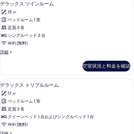
デ
真
5
デラックス ツインルーム
ラ
を
15 ㎡
ッ
表
ベッドルーム 1 室
ク
示
定員 3 名
ス
す
シングルベッド 2 台
ツ
る
WiFi (無料)
イ
デ
詳細
ン
ラ
ル
ッ
空室状況と料金を確認
ク
ー
ス
ム
ツ
デスク、ノートパソコン用作業スペース、
デ
6
イ
デラックス トリプルルーム
の
ラ
ン
す
17 ㎡
ル
ッ
ー
べ
ベッドルーム 1 室
ク
ム
て
定員 3 名
の
ス
詳
の
クイーンベッド 1 台およびシングルベッド 1 台
ト
細
写
WiFi (無料)
リ
真
デ
詳細