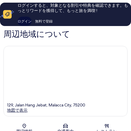
ミ
ー
件
ログインすると、対象となる割引や特典を確認できます。も
59
ト
件
っとリワードを獲得して、もっと旅を満喫 !
件
フ
の
件
ォ
口
ログイン
無料で登録
の
ー
コ
口
マ
ミ
周辺地域について
コ
リ
ミ
ー
キ
ー
サ
イ
ド
バ
ン
ダ
ル
ヒ
リ
ル
129, Jalan Hang Jebat, Malacca City, 75200
地図で表示
地図