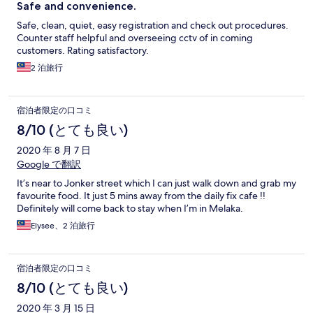
Safe and convenience.
Safe, clean, quiet, easy registration and check out procedures.
Counter staff helpful and overseeing cctv of in coming
customers. Rating satisfactory.
2 泊旅行
宿泊者限定の口コミ
8/10 (とても良い)
2020 年 8 月 7 日
Google で翻訳
It’s near to Jonker street which I can just walk down and grab my
favourite food. It just 5 mins away from the daily fix cafe !!
Definitely will come back to stay when I’m in Melaka.
Elysee、2 泊旅行
宿泊者限定の口コミ
8/10 (とても良い)
2020 年 3 月 15 日