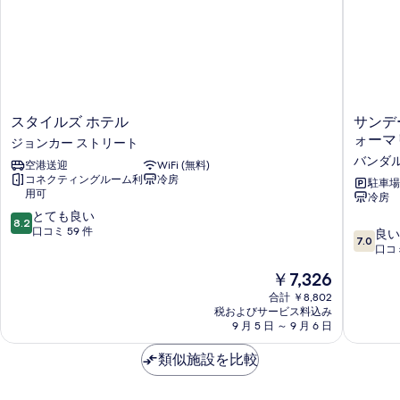
る
ス
サ
スタイルズ ホテル
サンデ
タ
ン
ォーマ
ジョンカー ストリート
イ
デ
バンダル
空港送迎
WiFi (無料)
ル
ー
コネクティングルーム利
冷房
ズ
マ
駐車場 
用可
冷房
ホ
ラ
10
テ
とても良い
ッ
8.2
段
ル
口コミ 59 件
カ
10
良い
7.0
階
ジ
ニ
段
口コミ
中
ョ
ア
階
現
￥7,326
8.2、
ン
ジ
中
在
と
カ
ョ
7.0、
合計 ￥8,802
の
て
ー
税およびサービス料込み
ン
良
料
9 月 5 日 ～ 9 月 6 日
も
ス
カ
い、
金
良
ト
ー
口
は
類似施設を比較
い、
リ
ス
コ
￥7,326
口
ー
ト
ミ
コ
ト
リ
258