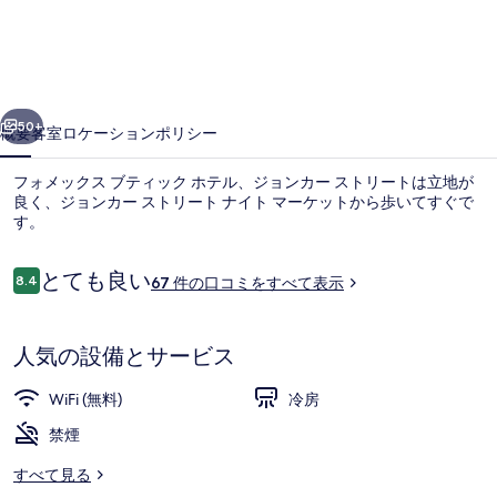
ク
ス
ブ
前へ
次へ
テ
50+
概要
客室
ロケーション
ポリシー
ィ
フォメックス ブティック ホテル、ジョンカー ストリートは立地が
ッ
良く、ジョンカー ストリート ナイト マーケットから歩いてすぐで
す。
ク
ホ
口
とても良い
8.4
67 件の口コミをすべて表示
10段階中8.4
テ
コ
ミ
ル、
人気の設備とサービス
デラックス トリプルルーム | デスク、
ジ
WiFi (無料)
冷房
ョ
禁煙
ン
カ
すべて見る