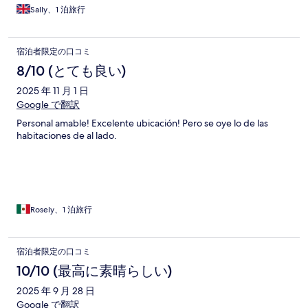
We were woken very early by a cleaner blasting out music in the
Sally、1 泊旅行
corridor but apart from that had a great stay.
宿泊者限定の口コミ
8/10 (とても良い)
2025 年 11 月 1 日
Google で翻訳
Personal amable! Excelente ubicación! Pero se oye lo de las
habitaciones de al lado.
Rosely、1 泊旅行
宿泊者限定の口コミ
10/10 (最高に素晴らしい)
2025 年 9 月 28 日
Google で翻訳