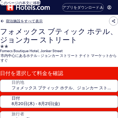
このページの本文に移動
アプリをダウンロード
宿泊施設をすべて表示
フォメックス ブティック ホテル、
ジョンカー ストリート
2.0
Fomecs Boutique Hotel, Jonker Street
つ
市内中心にあるホテル - ジョンカー ストリート ナイト マーケットから
星
すぐ
宿
泊
日付を選択して料金を確認
施
設
目的地
日付
旅行者