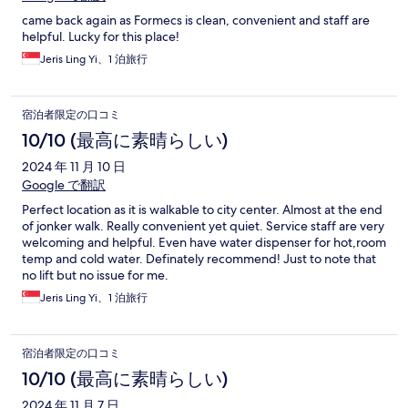
came back again as Formecs is clean, convenient and staff are
helpful. Lucky for this place!
Jeris Ling Yi、1 泊旅行
宿泊者限定の口コミ
10/10 (最高に素晴らしい)
2024 年 11 月 10 日
Google で翻訳
Perfect location as it is walkable to city center. Almost at the end
of jonker walk. Really convenient yet quiet. Service staff are very
welcoming and helpful. Even have water dispenser for hot,room
temp and cold water. Definately recommend! Just to note that
no lift but no issue for me.
Jeris Ling Yi、1 泊旅行
宿泊者限定の口コミ
10/10 (最高に素晴らしい)
2024 年 11 月 7 日