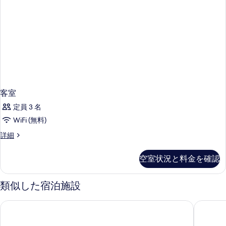
ム
ン
ク
イ
ベ
ー
ッ
ン
ド
ベ
ッ
1
ド
台
1
台
の
の
客室
す
詳
定員 3 名
べ
細
WiFi (無料)
て
客
詳細
の
室
写
の
空室状況と料金を確認
真
詳
細
を
類似した宿泊施設
表
示
スタイルズ ホテル
サンデー
す