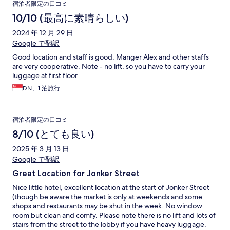
宿泊者限定の口コミ
10/10 (最高に素晴らしい)
2024 年 12 月 29 日
Google で翻訳
Good location and staff is good. Manger Alex and other staffs
are very cooperative. Note - no lift, so you have to carry your
luggage at first floor.
DN、1 泊旅行
宿泊者限定の口コミ
8/10 (とても良い)
2025 年 3 月 13 日
Google で翻訳
Great Location for Jonker Street
Nice little hotel, excellent location at the start of Jonker Street
(though be aware the market is only at weekends and some
shops and restaurants may be shut in the week. No window
room but clean and comfy. Please note there is no lift and lots of
stairs from the street to the lobby if you have heavy luggage.