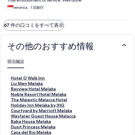
True embodiment of service. Well done
veronica、1 泊旅行
67 件の口コミをすべて表示
その他のおすすめ情報
宿泊施設
H
Hotel O Walk Inn
o
L
Liu Men Melaka
t
i
B
Bayview Hotel Melaka
e
u
a
N
Noble Resort Hotel Melaka
l
M
y
o
T
The Majestic Malacca Hotel
O
e
v
b
h
H
Holiday Inn Melaka by IHG
W
n
i
l
e
o
C
Courtyard by Marriott Melaka
a
M
e
e
M
l
o
W
Wayfarer Guest House Malacca
l
e
w
R
a
i
u
a
B
Baba House Melaka
k
l
H
e
j
d
r
y
a
D
Dusit Princess Melaka
I
a
o
s
e
a
t
f
b
u
C
Casa del Rio Melaka