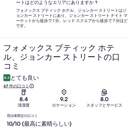
ートはどのようなエリアにありますか ?
フォメックス ブティック ホテル、ジョンカー ストリートはジ
ョンカー ストリートにあり、ジョンカー ストリート ナイト マ
ーケットから徒歩で 1 分、レッド スクエアから徒歩で 7 分ほど
です。
フォメックス ブティック ホテ
口
ル、ジョンカー ストリートの口
コ
コミ
ミ
とても良い
8.4
67 件の口コミ
8.4
9.2
8.0
清潔度
ロケーション
スタッフとサービス
口
宿泊者限定の口コミ
コ
10/10 (最高に素晴らしい)