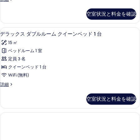
プ
ラ
を
ル
ッ
空室状況と料金を確認
表
ク
ル
ス
示
ー
ト
デラックス ダブルルーム クイーンベッド
デ
す
10
リ
デラックス ダブルルーム クイーンベッド 1 台
ム
ラ
プ
る
の
15 ㎡
ル
ッ
ル
す
ベッドルーム 1 室
ク
ー
べ
定員 3 名
ム
ス
の
て
クイーンベッド 1 台
ダ
詳
の
WiFi (無料)
細
ブ
写
デ
詳細
ル
ラ
真
ル
ッ
空室状況と料金を確認
を
ク
ー
ス
表
ム
ダ
示
ブ
ク
ル
す
イ
ル
る
ー
ー