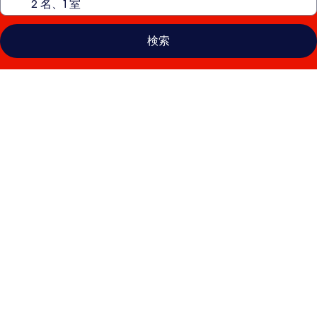
検索
フ
ォ
メ
ッ