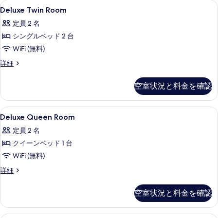
能
Deluxe
デスク、ノートパソコン用作業スペース、
4
Deluxe Twin Room
な
Twin
客
定員 2 名
Room
室
シングルベッド 2 台
の
の
WiFi (無料)
す
絞
べ
Deluxe
詳細
り
Twin
て
込
Room
空室状況と料金を確認
み
の
の
条
詳
写
細
件
Deluxe
デスク、ノートパソコン用作業スペース、
真
5
Deluxe Queen Room
Queen
を
定員 2 名
Room
表
クイーンベッド 1 台
の
示
WiFi (無料)
す
す
べ
Deluxe
詳細
る
Queen
て
Room
空室状況と料金を確認
の
の
詳
写
細
デラックス ツインルーム | デスク、ノ