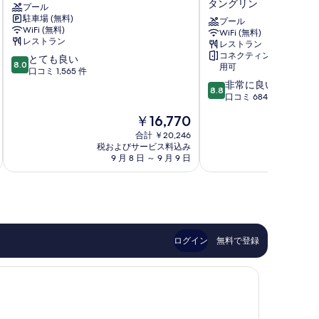
タングリン
プール
リ
ル
駐車場 (無料)
バ
シ
プール
WiFi (無料)
WiFi (無料)
ー
ン
レストラン
レストラン
フ
ガ
コネクティングルーム利
10
とても良い
ロ
ポ
8.0
用可
段
口コミ 1,565 件
ン
ー
階
10
非常に良い
ト
ル
8.8
中
段
口コミ 684 件
シ
オ
8.0、
階
ン
ン
現
￥16,770
と
中
ガ
ス
在
て
8.8、
合計 ￥20,246
ポ
テ
の
税およびサービス料込み
税およ
も
非
ー
ィ
料
9 月 8 日 ～ 9 月 9 日
9 
良
常
ル
ー
金
い、
に
川
ブ
は
口
良
ン
￥16,770
コ
い、
ズ
ミ
口
タ
1,565
コ
ン
件
ミ
グ
ログイン
無料で登録
件
684
リ
の
件
ン
口
件
コ
の
ミ
口
コ