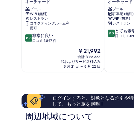
オーチャード
オーチャード
詳
ル
シ
の
細
シ
プール
ン
プール
写
WiFi (無料)
駐車場 (無料)
ン
ガ
レストラン
WiFi (無料)
真
ガ
ポ
コネクティングルーム利
レストラン
ポ
ー
を
用可
10
ー
ル
とても素
9.0
10
表
非常に良い
段
ル
タ
口コミ 1,02
8.8
段
口コミ 1,847 件
階
オ
ン
示
階
中
ー
グ
現
￥21,992
す
中
9.0、
チ
リ
在
8.8、
合計 ￥26,368
と
ャ
ン
る
の
税およびサービス料込み
非
て
ー
バ
料
8 月 21 日 ～ 8 月 22 日
常
も
ド
イ
金
に
素
ロ
シ
は
良
晴
ー
ャ
￥21,992
い、
ら
ド
ン
口
し
オ
グ
コ
い、
ー
リ・
ログインすると、対象となる割引や特
ミ
口
チ
ラ
して、もっと旅を満喫 !
1,847
コ
ャ
オ
件
ミ
ー
ー
周辺地域について
件
1,025
ド
チ
の
件
ャ
口
件
ー
コ
の
ド