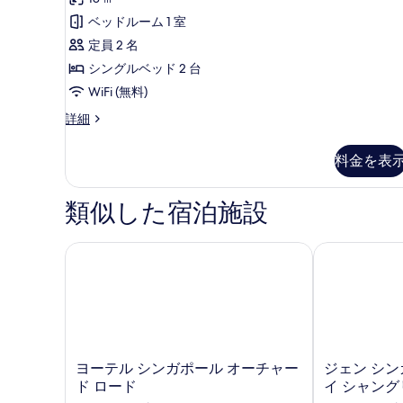
リ
表
の
ミ
て
ア
ベッドルーム 1 室
示
詳
12
の
ル
定員 2 名
す
細
件)
写
ー
シングルベッド 2 台
る
真
ム
WiFi (無料)
を
シ
ス
詳細
ー
表
ン
ペ
示
料金を表
グ
リ
す
ア
ル
ル
類似した宿泊施設
る
ベ
ー
ム
ッ
シ
ヨーテル シンガポール オーチャード ロード
ジェン シンガ
ド
ン
2
グ
ル
台
ベ
の
ッ
ド
す
2
ヨ
ジ
ヨーテル シンガポール オーチャー
ジェン シン
べ
台
ー
ェ
ド ロード
イ シャング
て
の
テ
ン