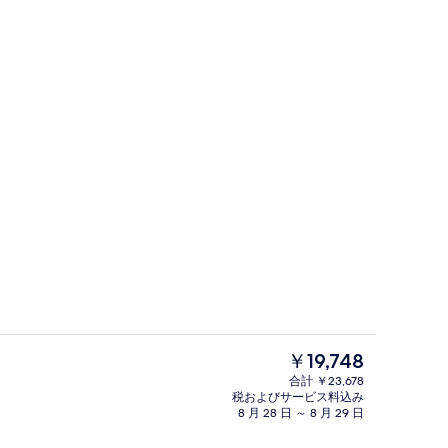
ィナーに営業
その他
現
￥19,748
在
合計 ￥23,678
の
税およびサービス料込み
ックス (室内)、デスク、ノートパソコン用作業スペース、遮光カーテン
その他
料
8 月 28 日 ～ 8 月 29 日
金
は