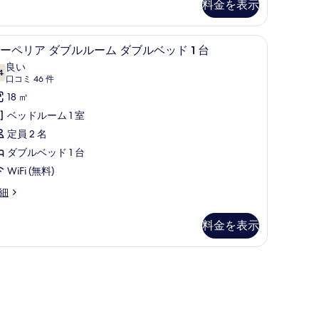
ベ
料金を表示
ッ
 1 台 | セーフティボックス (室内)、デスク、ノートパソコン用作業スペース、遮光
ド
セーフティボックス (室内)、デスク、ノー
ス
10
ーペリア ダブルルーム ダブルベッド 1 台
ー
良い
4
台
10 点中 7.4
ペ
(口
口コミ 46 件
の
コ
リ
18 ㎡
ミ
す
ア
ベッドルーム 1 室
46
べ
ダ
定員 2 名
件)
て
ブ
ダブルベッド 1 台
の
ル
WiFi (無料)
写
ル
細
真
ー
を
料金を表示
ム
表
ダ
示
ブ
す
ル
る
ベ