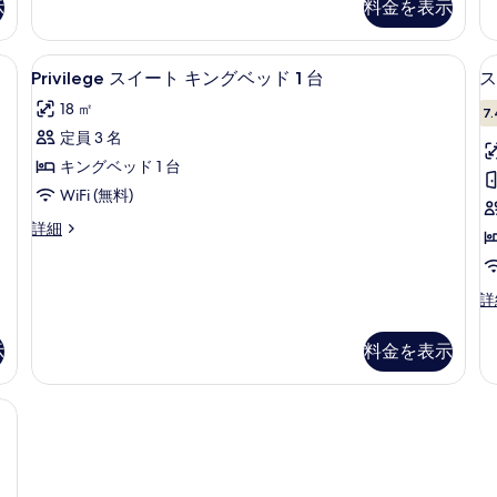
示
料金を表示
グ
ー
ク
ム
ス
ル
キ
ル
、デスク、ノートパソコン用作業スペース、遮光カーテン
Privilege
Privilege スイート キングベッド
ベ
ン
5
ー
Privilege スイート キングベッド 1 台
ス
ス
1
グ
ム
ッ
18 ㎡
ベ
シ
7.
イ
ド
ッ
ン
定員 3 名
ー
2
ド
グ
キングベッド 1 台
1
ル
ト
台
台
ベ
WiFi (無料)
キ
の
の
ッ
Privilege
詳細
詳
ド
ン
す
ス
細
2
グ
べ
イ
台
ー
ベ
て
の
ス
詳
ト
詳
ー
ッ
の
キ
細
ペ
ン
ド
示
料金を表示
写
リ
グ
1
ア
真
ベ
ダ
台
、デスク、ノートパソコン用作業スペース、遮光カーテン
ッ
を
ブ
ド
の
表
ル
1
ル
す
示
台
ー
の
べ