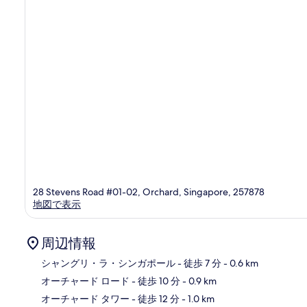
口
ン
コ
ミ
28 Stevens Road #01-02, Orchard, Singapore, 257878
地図で表示
周辺情報
シャングリ・ラ・シンガポール
- 徒歩 7 分
- 0.6 km
オーチャード ロード
- 徒歩 10 分
- 0.9 km
地
オーチャード タワー
- 徒歩 12 分
- 1.0 km