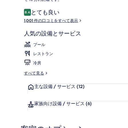
ン
口
とても良い
ズ
8.4
10段階中8.4
コ
1,001 件の口コミをすべて表示
の
外観
ミ
写
人気の設備とサービス
真
プール
ギ
レストラン
ャ
冷房
ラ
すべて見る
リ
ー
主な設備 / サービス
(12)
家族向け設備 / サービス
(6)