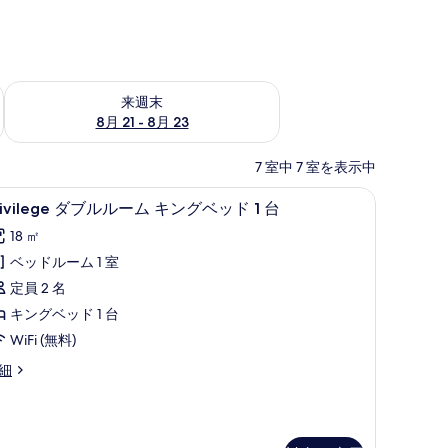
チェック
来週末 8月 21 - 8月 23 の空室状況をチェック
来週末
8月 21 - 8月 23
7 室中 7 室を表示中
、ノートパソコン用作業スペース、遮光カーテン
rivilege
Privilege ダブルルーム キングベッド 1
10
rivilege ダブルルーム キングベッド 1 台
ダ
18 ㎡
ブ
ベッドルーム 1 室
ル
定員 2 名
ル
キングベッド 1 台
ー
WiFi (無料)
ム
ivilege
細
キ
ン
グ