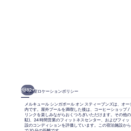
ル
シ
ン
ガ
ポ
ー
ル
オ
ン
ス
82+
概要
客室
ロケーション
ポリシー
テ
メルキュール シンガポール オン スティーブンズは、オー
ィ
内です。屋外プールを満喫した後は、コーヒーショップ / 
リンクを楽しみながらおくつろぎいただけます。その他の人
ー
駐)、24 時間営業のフィットネスセンター、およびフィ
ブ
設のコンディションを評価しています。この宿泊施設から
で 10 分の距離です。