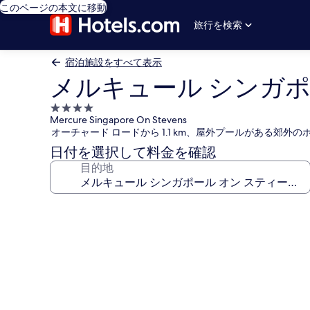
このページの本文に移動
旅行を検索
宿泊施設をすべて表示
メルキュール シンガポ
4.0
Mercure Singapore On Stevens
つ
オーチャード ロードから 1.1 km、屋外プールがある郊外の
星
日付を選択して料金を確認
宿
目的地
泊
施
設
メ
ル
キ
ュ
ー