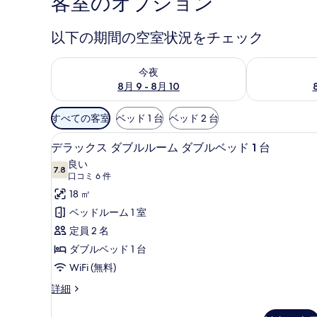
客室のオプション
以下の期間の空室状況をチェック
今夜 8月 9 - 8月 10 の空室状況をチェック
明日 8月 10 
今夜
8月 9 - 8月 10
利
すべての客室
ベッド 1 台
ベッド 2 台
用
セーフティボックス (室内)
デ
可
9
デラックス ダブルルーム ダブルベッド 1 台
ラ
能
良い
7.8
な
10 点中 7.8
ッ
(口
口コミ 6 件
客
コ
ク
18 ㎡
室
ミ
ス
ベッドルーム 1 室
の
6
ダ
定員 2 名
絞
件)
ブ
ダブルベッド 1 台
り
ル
WiFi (無料)
込
み
ル
デ
詳細
条
ラ
ー
ッ
件