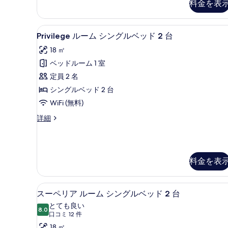
料金を表
ム
ク
ス
ダ
ダ
Privilege
セーフティボックス (室内)
ブ
5
ブ
Privilege ルーム シングルベッド 2 台
ル
ル
ル
18 ㎡
ル
ー
ベ
ー
ベッドルーム 1 室
ム
ッ
ム
定員 2 名
ダ
シ
ド
ブ
シングルベッド 2 台
ン
1
ル
WiFi (無料)
ベ
グ
台
ッ
Privilege
詳細
ル
の
ド
ル
ベ
す
1
ー
台
ム
ッ
べ
の
シ
ド
料金を表
て
詳
ン
細
グ
2
の
ル
台
セーフティボックス (室内)
ス
写
ベ
5
スーペリア ルーム シングルベッド 2 台
の
ッ
ー
真
とても良い
ド
8.0
す
10 点中 8.0
ペ
を
(口
口コミ 12 件
2
べ
コ
18 ㎡
台