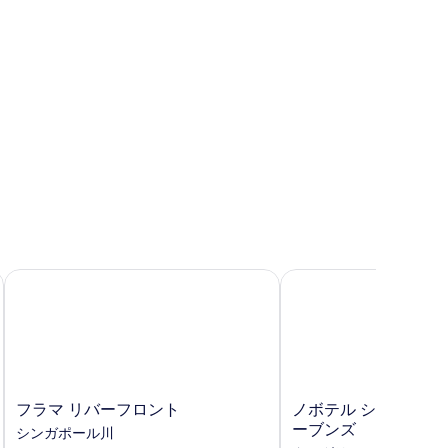
ッ
ド
台
の
す
べ
て
の
写
真
ル
フラマ リバーフロント
ノボテル シンガポール
を
表
示
す
る
フ
ノ
フラマ リバーフロント
ノボテル シンガポール
ラ
ボ
ーブンズ
シンガポール川
マ
テ