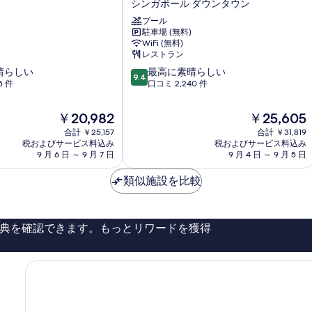
シンガポール ダウンタウン
ト
ン
プール
駐車場 (無料)
シ
WiFi (無料)
テ
レストラン
ィ
10
晴らしい
ホ
最高に素晴らしい
9.4
段
5 件
テ
口コミ 2,240 件
階
ル
中
シ
現
現
￥20,982
￥25,605
9.4、
ン
在
在
合計 ￥25,157
合計 ￥31,819
最
ガ
の
の
税およびサービス料込み
税およびサービス料込み
高
ポ
料
料
9 月 6 日 ～ 9 月 7 日
9 月 4 日 ～ 9 月 5 日
に
ー
金
金
素
ル
は
は
類似施設を比較
晴
シ
￥20,982
￥25,605
ら
ン
し
ガ
い、
ポ
典を確認できます。もっとリワードを獲得
口
ー
コ
ル
ミ
ダ
2,240
ウ
件
ン
件
タ
の
ウ