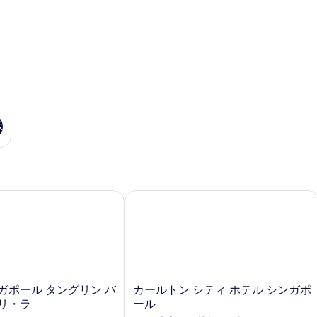
す
ム
詳
ダ
て
る
細
ブ
の
1
ル
写
ベ
ッ
真
ド
を
1
台
表
の
示
示
詳
細
す
る
ポール タングリン バイ シャングリ・ラ
カールトン シティ ホテル シンガポー
カ
ガポール タングリン バ
カールトン シティ ホテル シンガポ
ー
リ・ラ
ール
ル