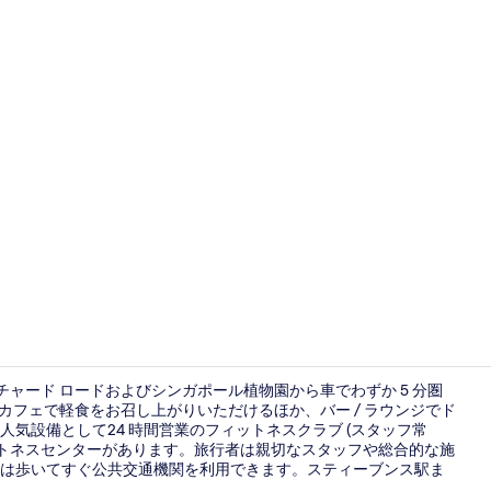
ランチ、デ
チャード ロードおよびシンガポール植物園から車でわずか 5 分圏
カフェで軽食をお召し上がりいただけるほか、バー / ラウンジでド
気設備として24 時間営業のフィットネスクラブ (スタッフ常
セーフティボ
ットネスセンターがあります。旅行者は親切なスタッフや総合的な施
は歩いてすぐ公共交通機関を利用できます。スティーブンス駅ま