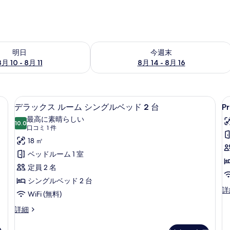
- 8月 11 の空室状況をチェック
今週末 8月 14 - 8月 16 の空室状況を
明日
今週末
8月 10 - 8月 11
8月 14 - 8月 16
、デスク、ノートパソコン用作業スペース、遮光カーテン
セーフティボックス (室内)、デスク
P
デ
5
デラックス ルーム シングルベッド 2 台
P
ラ
最高に素晴らしい
10.0
10 点中 10.0
ッ
(口
口コミ 1 件
コ
ク
18 ㎡
ミ
ス
ベッドルーム 1 室
1
ル
定員 2 名
件)
ー
シングルベッド 2 台
Pr
詳
ム
WiFi (無料)
ダ
シ
ブ
デ
詳細
ル
ラ
ン
ル
ッ