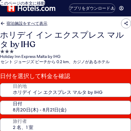
このページの本文に移動
アプリをダウンロード
宿泊施設をすべて表示
ホリデイ イン エクスプレス マル
タ by IHG
3.0
Holiday Inn Express Malta by IHG
つ
セント ジョージズ ビーチから 0.2 km、カジノがあるホテル
星
宿
日付を選択して料金を確認
泊
施
目的地
設
日付
旅行者