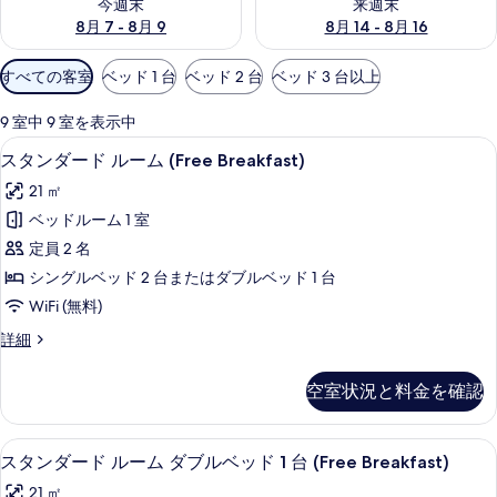
今週末
来週末
8月 7 - 8月 9
8月 14 - 8月 16
利
すべての客室
ベッド 1 台
ベッド 2 台
ベッド 3 台以上
用
可
9 室中 9 室を表示中
能
スタンダード ルーム (Free Break
ス
14
スタンダード ルーム (Free Breakfast)
な
タ
客
21 ㎡
ン
室
ベッドルーム 1 室
ダ
の
定員 2 名
ー
絞
シングルベッド 2 台またはダブルベッド 1 台
り
ド
WiFi (無料)
込
ル
み
ス
詳細
ー
タ
条
ム
ン
件
空室状況と料金を確認
ダ
(Free
ー
Breakfast)
ド
ミニバー、セーフティボックス (室内
ス
の
18
ル
スタンダード ルーム ダブルベッド 1 台 (Free Breakfast)
タ
ー
す
21 ㎡