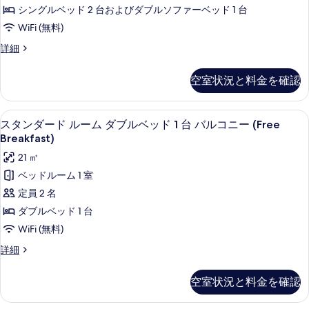
て
フ
(Free
シングルベッド 2 台およびダブルソファーベッド 1 台
ッ
ァ
Breakfast
の
WiFi (無料)
ー
ド
and
写
ベ
Suite,
詳細
付
Pool
ッ
2
真
き
ド
Access)
single
を
空室状況と料金を確認
付
beds
(Free
の
き
表
with
Breakfast
(Free
す
Sofabed
示
ミニバー、セーフティボックス (室内
ス
and
Breakfast
13
(Free
スタンダード ルーム ダブルベッド 1 台 バルコニー (Free
べ
and
す
タ
Pool
Breakfast
Breakfast)
て
Pool
and
Access)
る
ン
Access)
21 ㎡
Pool
の
の
の
ダ
Access)
ベッドルーム 1 室
写
詳
の
す
ー
定員 2 名
細
真
詳
べ
ド
細
ダブルベッド 1 台
を
て
ル
WiFi (無料)
表
の
ー
ス
詳細
示
写
ム
タ
す
ン
真
ダ
空室状況と料金を確認
る
ダ
を
ブ
ー