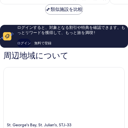
金
ト
チ
素
素
写
は
ジ
類似施設を比較
ェ
晴
晴
真
￥33,884
ュ
ヴ
ら
ら
リ
ィ
し
し
を
ア
ル
い、
い、
表
ログインすると、対象となる割引や特典を確認できます。も
ン
口
口
っとリワードを獲得して、もっと旅を満喫 !
示
ズ
コ
コ
St.
ミ
ミ
す
ログイン
無料で登録
Julian's
239
1,002
る
件
件
周辺地域について
件
件
の
の
口
口
コ
コ
ミ
ミ
St. George's Bay, St. Julian's, STJ-33