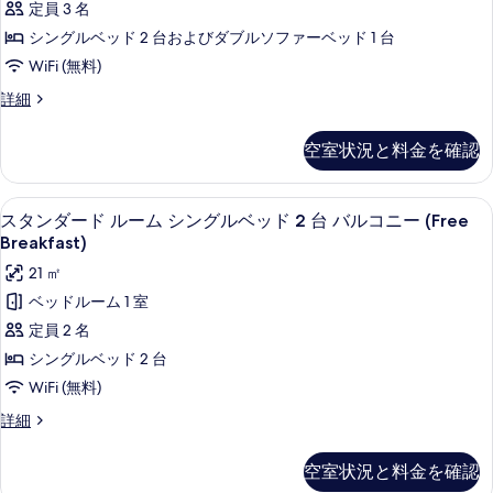
真
定員 3 名
with
ベ
台
を
ッ
Sofabed,
シングルベッド 2 台およびダブルソファーベッド 1 台
ソ
ド
表
Balcony
WiFi (無料)
1
フ
示
(Free
台
Standard
詳細
ァ
Breakfast)
す
ソ
Room,
ー
フ
2
の
る
空室状況と料金を確認
ァ
single
ベ
す
ー
beds
ッ
ベ
べ
with
ミニバー、セーフティボックス (室内
ス
ッ
15
Sofabed,
ド
スタンダード ルーム シングルベッド 2 台 バルコニー (Free
て
ド
タ
Balcony
Breakfast)
付
付
の
(Free
ン
き
21 ㎡
き
Breakfast)
写
バ
ダ
の
ベッドルーム 1 室
バ
真
ル
詳
ー
定員 2 名
コ
ル
細
を
ド
ニ
シングルベッド 2 台
コ
表
ー
ル
WiFi (無料)
ニ
(Free
示
ー
Breakfast)
ー
ス
詳細
す
の
ム
タ
(Free
詳
る
ン
シ
細
空室状況と料金を確認
Breakfast)
ダ