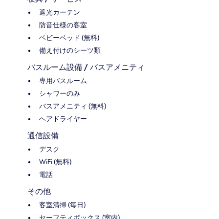
遮光カーテン
防音仕様の客室
ベビーベッド (無料)
備え付けのシーツ類
バスルーム設備 / バスアメニティ
専用バスルーム
シャワーのみ
バスアメニティ (無料)
ヘアドライヤー
通信設備
デスク
WiFi (無料)
電話
その他
客室清掃 (毎日)
セーフティボックス (室内)