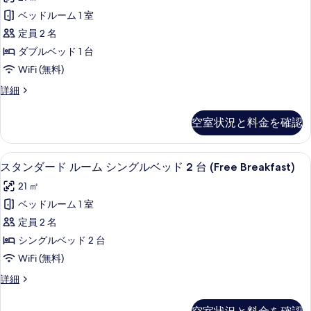
ム
ン
べ
(Free
ベッドルーム 1 室
ダ
Breakfast)
て
定員 2 名
の
ー
の
詳
ダブルベッド 1 台
ド
細
写
WiFi (無料)
ル
真
ス
詳細
ー
を
タ
ム
ン
表
空室状況と料金を確認
ダ
ダ
示
ー
ブ
ド
す
ミニバー、セーフティボックス (室内
ス
16
ル
スタンダード ルーム シングルベッド 2 台 (Free Breakfast)
ル
る
タ
ー
ベ
21 ㎡
ム
ン
ダ
ッ
ベッドルーム 1 室
ダ
ブ
ド
定員 2 名
ル
ー
1
ベ
シングルベッド 2 台
ド
ッ
台
WiFi (無料)
ド
ル
(Free
1
ス
詳細
ー
Breakfast)
台
タ
(Free
ム
ン
の