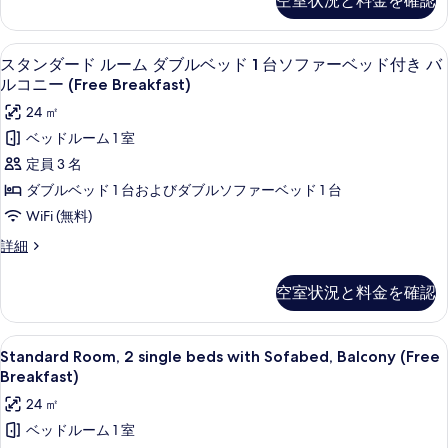
空室状況と料金を確認
Breakfast)
ダ
シ
す
の
ー
ン
詳
ド
べ
スタンダード ルーム ダブルベッド 1 台
ス
細
13
ル
スタンダード ルーム ダブルベッド 1 台ソファーベッド付き バ
グ
て
タ
ー
ルコニー (Free Breakfast)
ル
の
ム
ン
24 ㎡
シ
ベ
写
ダ
ン
ベッドルーム 1 室
ッ
真
グ
ー
定員 3 名
ル
ド
を
ド
ベ
ダブルベッド 1 台およびダブルソファーベッド 1 台
2
表
ッ
ル
WiFi (無料)
台
ド
示
ー
2
(Free
ス
詳細
す
台
ム
タ
Breakfast)
(Free
る
ン
ダ
の
空室状況と料金を確認
Breakfast)
ダ
ブ
の
す
ー
詳
ド
ル
べ
Standard
Standard Room, 2 single bed
細
16
ル
Standard Room, 2 single beds with Sofabed, Balcony (Free
ベ
Room,
て
ー
Breakfast)
ム
2
ッ
の
24 ㎡
ダ
single
ド
写
ブ
ベッドルーム 1 室
beds
1
ル