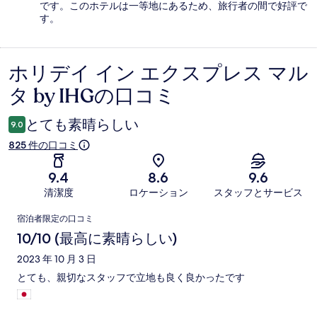
です。このホテルは一等地にあるため、旅行者の間で好評で
す。
ホリデイ イン エクスプレス マル
口
タ by IHGの口コミ
コ
ミ
とても素晴らしい
9.0
825 件の口コミ
9.4
8.6
9.6
清潔度
ロケーション
スタッフとサービス
口
宿泊者限定の口コミ
コ
10/10 (最高に素晴らしい)
ミ
2023 年 10 月 3 日
とても、親切なスタッフで立地も良く良かったです