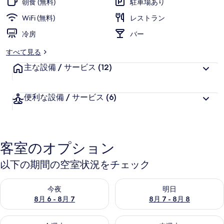
朝食 (無料)
駐車場あり
真
WiFi (無料)
レストラン
ギ
冷房
バー
ャ
すべて見る
ラ
主な設備 / サービス
(12)
リ
ー
便利な設備 / サービス
(6)
客室のオプション
以下の期間の空室状況をチェック
今夜 8月 6 - 8月 7 の空室状況をチェック
明日 8月 7 - 8月 8 の空室
今夜
明日
8月 6 - 8月 7
8月 7 - 8月 8
今週末 8月 7 - 8月 9 の空室状況をチェック
来週末 8月 14 - 8月 16 の