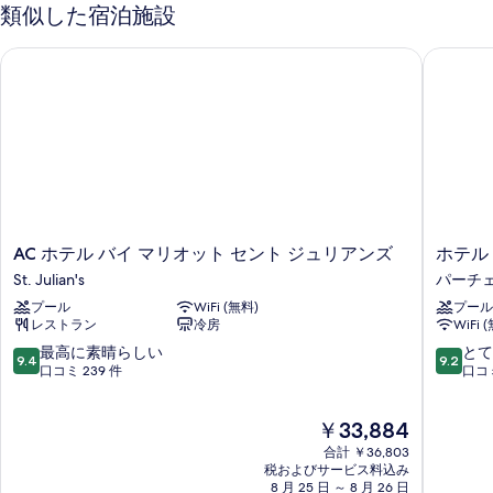
表
ド
ル
類似した宿泊施設
ル
示
ベ
ー
AC ホテル バイ マリオット セント ジュリアンズ
ホテル 
す
ム
ッ
ダ
る
ド
ブ
1
ル
ベ
台
ッ
バ
ド
1
ル
台
コ
バ
AC
ホ
AC ホテル バイ マリオット セント ジュリアンズ
ホテル
ニ
ル
ホ
テ
St. Julian's
パーチ
コ
ー
テ
ル
ニ
プール
WiFi (無料)
プール
ル
ヴ
(Free
ー
レストラン
冷房
WiFi 
バ
ァ
(Free
Breakfast)
イ
レ
10
10
最高に素晴らしい
とて
Breakfast)
9.4
9.2
の
マ
ン
段
段
口コミ 239 件
口コミ
の
リ
テ
階
階
す
詳
オ
ィ
中
中
細
現
べ
￥33,884
ッ
ー
9.4、
9.2、
在
ト
ナ
最
と
合計 ￥36,803
て
の
セ
パ
高
て
税およびサービス料込み
の
料
ン
8 月 25 日 ～ 8 月 26 日
ー
に
も