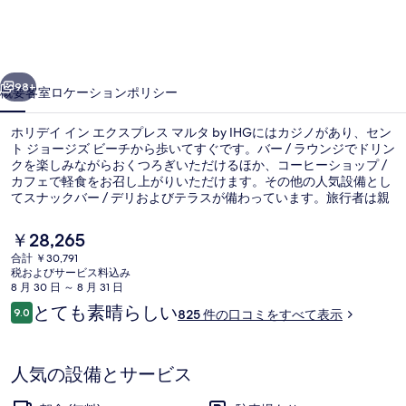
ン
エ
前へ
次へ
ク
98+
概要
客室
ロケーション
ポリシー
ス
ホリデイ イン エクスプレス マルタ by IHGにはカジノがあり、セン
プ
ト ジョージズ ビーチから歩いてすぐです。バー / ラウンジでドリン
クを楽しみながらおくつろぎいただけるほか、コーヒーショップ /
レ
カフェで軽食をお召し上がりいただけます。その他の人気設備とし
ス
てスナックバー / デリおよびテラスが備わっています。旅行者は親
切なスタッフやロケーションを高く評価しています。
マ
現
￥28,265
在
ル
合計 ￥30,791
の
税およびサービス料込み
施設からの眺望
タ
料
8 月 30 日 ～ 8 月 31 日
金
口
とても素晴らしい
by
9.0
825 件の口コミをすべて表示
は
10段階中9.0
コ
￥28,265
IHG
ミ
で
の
す
人気の設備とサービス
写