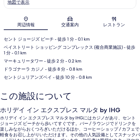
地図で表示
地図
周辺情報
交通案内
レストラン
セント ジョージズ ビーチ
- 徒歩 1 分
- 0.1 km
ベイストリート ショッピング コンプレックス (複合商業施設)
- 徒歩
1 分
- 0.1 km
マーキュリータワー
- 徒歩 2 分
- 0.2 km
ドラゴナーラ カジノ
- 徒歩 8 分
- 0.8 km
セントジュリアンズベイ
- 徒歩 10 分
- 0.8 km
この施設について
ホリデイ イン エクスプレス マルタ by IHG
ホリデイ イン エクスプレス マルタ by IHGにはカジノがあり、セント
ジョージズ ビーチから歩いてすぐです。バー / ラウンジでドリンクを
楽しみながらおくつろぎいただけるほか、コーヒーショップ / カフェで
軽食をお召し上がりいただけます。その他の人気設備としてスナックバ