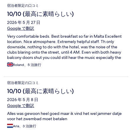
宿泊者限定の口コミ
10/10 (最高に素晴らしい)
2026 年 5 月 27 日
Google で翻訳
Very comfortable beds. Best breakfast so far in Malta Excellent
location. Nice atmosphere. Extremely helpful staff. Th only
downside, nothing to do with the hotel, was the noise of the
clubs blaring onto the street, until 4 AM. Even with both heavy
balcony doors shut you could still hear the music especially the
“Thump Thump” beat. Difficult to get to sleep.
Roland、5 泊旅行
宿泊者限定の口コミ
10/10 (最高に素晴らしい)
2026 年 5 月 8 日
Google で翻訳
Alles was gewoon heel goed maar ik vind het wel jammer datje
voor het zwembad moet betalen
Aria、3 泊旅行