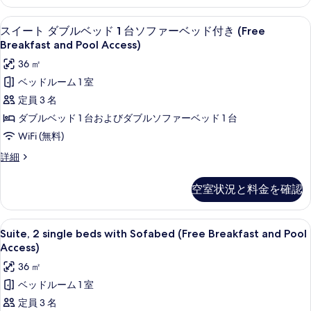
ン
の
ー
ド
グ
す
スイート ダブルベッド 1 台ソファーベッド付
ス
15
ル
スイート ダブルベッド 1 台ソファーベッド付き (Free
ル
べ
イ
ー
Breakfast and Pool Access)
ム
ベ
て
ー
36 ㎡
シ
ッ
の
ト
ン
ベッドルーム 1 室
ド
グ
写
ダ
定員 3 名
ル
2
真
ブ
ベ
ダブルベッド 1 台およびダブルソファーベッド 1 台
台
ッ
を
ル
WiFi (無料)
ド
バ
表
ベ
2
ス
詳細
ル
示
台
ッ
イ
コ
バ
ー
す
ド
空室状況と料金を確認
ル
ト
ニ
る
1
コ
ダ
ー
ニ
台
ブ
Suite,
Suite, 2 single beds with S
ー
14
ル
(Free
Suite, 2 single beds with Sofabed (Free Breakfast and Pool
ソ
2
(Free
ベ
Access)
Breakfast)
Breakfast)
フ
ッ
single
の
の
36 ㎡
ド
beds
ァ
詳
1
す
ベッドルーム 1 室
with
細
ー
台
べ
定員 3 名
Sofabed
ソ
ベ