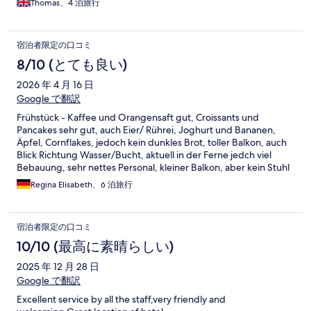
Thomas、4 泊旅行
宿泊者限定の口コミ
8/10 (とても良い)
2026 年 4 月 16 日
Google で翻訳
Frühstück - Kaffee und Orangensaft gut, Croissants und
Pancakes sehr gut, auch Eier/ Rührei, Joghurt und Bananen,
Äpfel, Cornflakes, jedoch kein dunkles Brot, toller Balkon, auch
Blick Richtung Wasser/Bucht, aktuell in der Ferne jedch viel
Bebauung, sehr nettes Personal, kleiner Balkon, aber kein Stuhl
Regina Elisabeth、6 泊旅行
宿泊者限定の口コミ
10/10 (最高に素晴らしい)
2025 年 12 月 28 日
Google で翻訳
Excellent service by all the staff,very friendly and