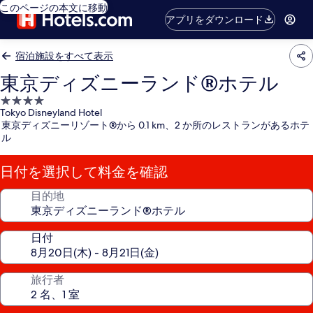
このページの本文に移動
アプリをダウンロード
宿泊施設をすべて表示
東京ディズニーランド®ホテル
4.0
Tokyo Disneyland Hotel
つ
東京ディズニーリゾート®から 0.1 km、2 か所のレストランがあるホテ
星
ル
宿
泊
日付を選択して料金を確認
施
設
目的地
日付
旅行者