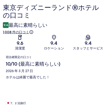
東京ディズニーランド®ホテル
口
の口コミ
コ
ミ
最高に素晴らしい
9.4
1,008 件の口コミ
9.6
9.4
9.4
清潔度
ロケーション
スタッフとサービス
口
宿泊者限定の口コミ
コ
10/10 (最高に素晴らしい)
ミ
2026 年 3 月 27 日
ホテルは綺麗で最高でした！
?、2 泊旅行