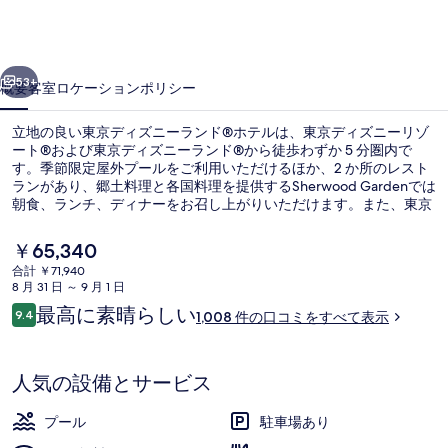
ニ
ー
前へ
次へ
ラ
53+
概要
客室
ロケーション
ポリシー
ン
立地の良い東京ディズニーランド®ホテルは、東京ディズニーリゾ
ド
ート®および東京ディズニーランド®から徒歩わずか 5 分圏内で
す。季節限定屋外プールをご利用いただけるほか、2 か所のレスト
®
ランがあり、郷土料理と各国料理を提供するSherwood Gardenでは
ホ
朝食、ランチ、ディナーをお召し上がりいただけます。また、東京
湾および東京ディズニーシー®は車で 10 分の距離にあります。旅行
テ
者は総合的な施設のコンディションを高く評価しています。この宿
現
￥65,340
泊施設からは歩いてすぐ公共交通機関を利用できます。そばに東京
ル
在
合計 ￥71,940
ディズニーランド駅があり、リゾートゲートウェイ・ステーション
の
8 月 31 日 ～ 9 月 1 日
駅までは 10 分です。
の
ロビー
料
口
最高に素晴らしい
9.4
1,008 件の口コミをすべて表示
金
10段階中9.4
写
コ
は
ミ
￥65,340
真
で
人気の設備とサービス
す
ギ
プール
駐車場あり
ャ