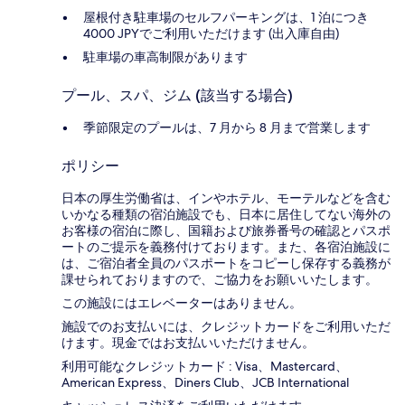
屋根付き駐車場のセルフパーキングは、1 泊につき
4000 JPYでご利用いただけます (出入庫自由)
駐車場の車高制限があります
プール、スパ、ジム (該当する場合)
季節限定のプールは、7 月から 8 月まで営業します
ポリシー
日本の厚生労働省は、インやホテル、モーテルなどを含む
いかなる種類の宿泊施設でも、日本に​居住してない海外の
お客様の宿泊に際し、国籍および旅券番号の確認とパスポ
ートのご提示を義務付け​ております。また、各宿泊施設に
は、ご宿泊者全員のパスポートをコピーし保存する義務が
課せられておりますの​で、ご協力をお願いいたします。
この施設にはエレベーターはありません。
施設でのお支払いには、クレジットカードをご利用いただ
けます。現金ではお支払いいただけません。
利用可能なクレジットカード : Visa、Mastercard、
American Express、Diners Club、JCB International