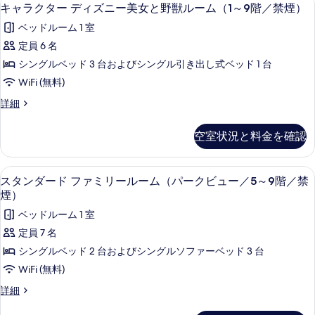
キ
ふ
グ
4
デ
キャラクター ディズニー美女と野獣ルーム（1～9階／禁煙）
グ
を
る
ャ
ィ
し
ラ
ラ
ベッドルーム 1 室
ズ
表
ン
ラ
ぎ
ン
ニ
定員 6 名
ド
示
ク
の
ー
ド
ビ
シングルベッド 3 台およびシングル引き出し式ベッド 1 台
す
ふ
ュ
タ
国
ビ
し
WiFi (無料)
ー
る
ー
の
ュ
ぎ
／
キ
詳細
の
デ
5
ア
ー
ャ
国
～
ィ
ラ
リ
／
の
6
空室状況と料金を確認
ク
ア
ズ
ス
5
階
タ
リ
／
ニ
～
ル
ー
ス
スタンダード ファミリールーム（パークビ
ス
禁
5
デ
スタンダード ファミリールーム（パークビュー／5～9階／禁
6
ー
ル
ー
煙)
タ
ィ
煙）
ー
の
階
美
ム
ズ
ム
ン
詳
ベッドルーム 1 室
ニ
／
女
（3
（3
細
ダ
ー
定員 7 名
～
禁
と
～
美
ー
9
シングルベッド 2 台およびシングルソファーベッド 3 台
煙)
女
野
9
階
ド
と
WiFi (無料)
／
の
階
獣
野
フ
禁
ス
す
詳細
／
ル
獣
煙)
ァ
タ
ル
べ
禁
の
ー
ン