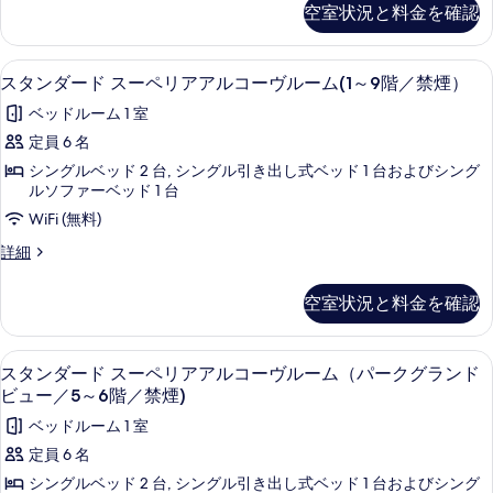
禁
／
べ
る
空室状況と料金を確認
リ
ダ
禁
煙）
て
ー
ア
煙）
ド
の
の
の
羽毛の掛け布団、セーフティボックス (室
ス
ア
7
ス
スタンダード スーペリアアルコーヴルーム(1～9階／禁煙）
詳
す
写
タ
ー
ル
細
ベッドルーム 1 室
べ
ペ
真
ン
コ
リ
定員 6 名
て
を
ダ
ー
ア
シングルベッド 2 台, シングル引き出し式ベッド 1 台およびシング
の
ア
表
ー
ヴ
ルソファーベッド 1 台
ル
写
示
ド
ル
コ
WiFi (無料)
真
す
ー
ス
ー
ス
詳細
ヴ
を
る
ー
タ
ム
ル
表
ン
ー
ペ
（パ
空室状況と料金を確認
ダ
ム
示
リ
ー
ー
（パ
す
ド
ア
ー
ク
羽毛の掛け布団、セーフティボックス (室
ス
7
ス
スタンダード スーペリアアルコーヴルーム（パークグランド
る
ク
ア
ビ
タ
ー
ビュー／5～6階／禁煙)
ビ
ペ
ル
ュ
ュ
ン
ベッドルーム 1 室
リ
ー
コ
ー
ダ
ア
定員 6 名
／
ア
ー
／
ー
3
シングルベッド 2 台, シングル引き出し式ベッド 1 台およびシング
ル