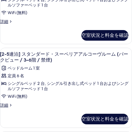
ペ
ャ
ル
ルソファーベッド 1 台
リ
ラ
コ
ア
WiFi (無料)
ア
ク
ー
[2-
詳細
ル
タ
5
ヴ
コ
連
ー
ー・
ル
空室状況と料金を確認
泊]
ヴ
デ
ー
キ
ル
ャ
ー
ィ
ム
[2-
羽毛の掛け布団、セーフティボックス (室
7
ラ
[2-5連泊] スタンダード・スーペリアアルコーヴルーム (パー
ム
ズ
5
(4~9
ク
(4~9
クビュー / 3~6階 / 禁煙)
タ
連
階
ニ
階
ベッドルーム 1 室
ー・
/
/
泊]
ー
デ
禁
定員 6 名
禁
ス
ィ
テ
煙)
シングルベッド 2 台, シングル引き出し式ベッド 1 台およびシング
ズ
の
煙)
タ
ィ
ルソファーベッド 1 台
ニ
詳
の
ン
ン
ー
WiFi (無料)
細
テ
す
ダ
カ
[2-
詳細
ィ
べ
ー
5
ー
ン
連
カ
て
ド・
ベ
空室状況と料金を確認
泊]
ー
の
ス
ル
ス
ベ
タ