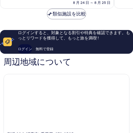
煙）
の
示
ー
8 月 24 日 ～ 8 月 25 日
ベ
非
最
禁
の
料
キ
イ
常
高
す
詳
金
煙）
ョ
類似施設を比較
舞
に
に
細
は
る
ー
浜
良
素
の
￥19,008
ベ
舞
い、
晴
す
イ・
浜
口
ら
ログインすると、対象となる割引や特典を確認できます。も
ホ
コ
し
べ
っとリワードを獲得して、もっと旅を満喫 !
テ
ミ
い、
て
ル
2,404
口
ログイン
無料で登録
舞
件
コ
の
浜
件
ミ
周辺地域について
写
の
2,370
真
口
件
コ
件
を
ミ
の
表
口
コ
示
ミ
す
る