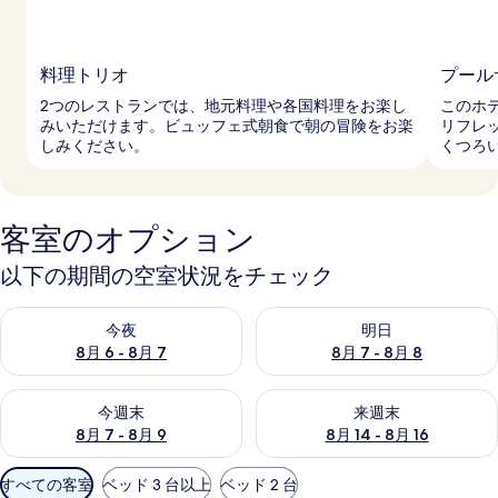
料理トリオ
プール
2つのレストランでは、地元料理や各国料理をお楽し
このホ
みいただけます。ビュッフェ式朝食で朝の冒険をお楽
リフレ
しみください。
くつろ
客室のオプション
以下の期間の空室状況をチェック
今夜 8月 6 - 8月 7 の空室状況をチェック
明日 8月 7 - 8月 8 の空室
今夜
明日
8月 6 - 8月 7
8月 7 - 8月 8
今週末 8月 7 - 8月 9 の空室状況をチェック
来週末 8月 14 - 8月 16 の
今週末
来週末
8月 7 - 8月 9
8月 14 - 8月 16
利
すべての客室
ベッド 3 台以上
ベッド 2 台