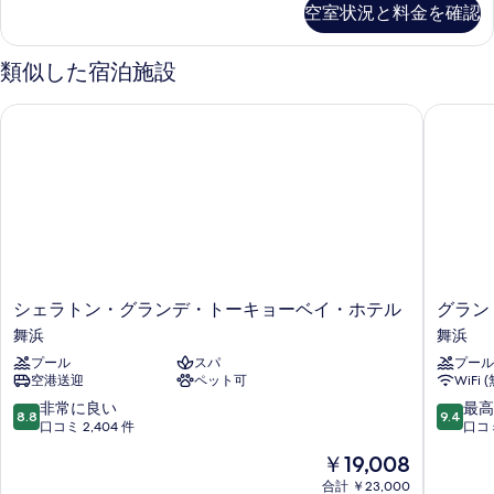
ー
ミ
詳
空室状況と料金を確認
て
煙)
ダ
ム
ム
細
リ
ー
（1
の
の
（1
ド
ー
～
類似した宿泊施設
写
す
～
フ
9
ル
ァ
階
真
べ
9
シェラトン・グランデ・トーキョーベイ・ホテル
グランド
ミ
ー
／
階
を
て
リ
禁
ム
ー
／
表
の
煙）
（パ
ル
の
禁
示
写
ー
詳
ー
煙）
ム
す
真
細
ク
（パ
の
る
を
ー
ビ
す
表
ク
ュ
ビ
べ
示
シ
グ
シェラトン・グランデ・トーキョーベイ・ホテル
グラン
ュ
ー
ェ
ラ
て
す
舞浜
舞浜
ー
ラ
ン
／
／
の
る
プール
スパ
プール
ト
ド
5
5
空港送迎
ペット可
WiFi 
ン・
ニ
写
～
～
グ
ッ
10
10
非常に良い
最高
9
8.8
9.4
真
ラ
コ
段
段
口コミ 2,404 件
口コミ
9
階
ン
ー
階
階
を
／
階
現
￥19,008
デ・
東
中
中
表
禁
在
ト
京
／
8.8、
9.4、
合計 ￥23,000