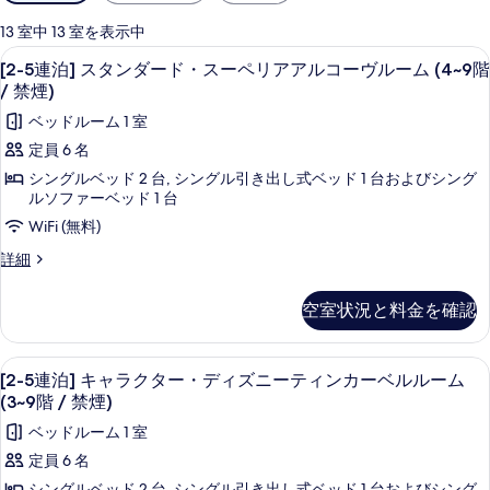
用
可
13 室中 13 室を表示中
能
[2-
羽毛の掛け布団、セーフティボックス (室
8
[2-5連泊] スタンダード・スーペリアアルコーヴルーム (4~9階
な
5
/ 禁煙)
客
連
ベッドルーム 1 室
室
泊]
の
定員 6 名
ス
絞
シングルベッド 2 台, シングル引き出し式ベッド 1 台およびシング
タ
り
ルソファーベッド 1 台
込
ン
WiFi (無料)
み
ダ
[2-
詳細
条
ー
5
件
連
ド・
空室状況と料金を確認
泊]
ス
ス
タ
ー
[2-
羽毛の掛け布団、セーフティボックス (室
4
ン
[2-5連泊] キャラクター・ディズニーティンカーベルルーム
ペ
5
ダ
(3~9階 / 禁煙)
ー
連
リ
ベッドルーム 1 室
ド・
泊]
ア
ス
定員 6 名
キ
ー
ア
シングルベッド 2 台, シングル引き出し式ベッド 1 台およびシング