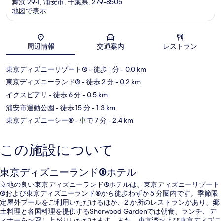
舞浜 29-1, 浦安市, 千葉県, 279-8505
地図で表示
地図
周辺情報
交通案内
レストラン
東京ディズニーリゾート®
- 徒歩 1 分
- 0.0 km
東京ディズニーランド®
- 徒歩 2 分
- 0.2 km
イクスピアリ
- 徒歩 6 分
- 0.5 km
浦安市運動公園
- 徒歩 15 分
- 1.3 km
東京ディズニーシー®
- 車で 7 分
- 2.4 km
この施設について
東京ディズニーランド®ホテル
立地の良い東京ディズニーランド®ホテルは、東京ディズニーリゾート
®および東京ディズニーランド®から徒歩わずか 5 分圏内です。季節限
定屋外プールをご利用いただけるほか、2 か所のレストランがあり、郷
土料理と各国料理を提供するSherwood Gardenでは朝食、ランチ、デ
ィナーをお召し上がりいただけます。また、東京湾および東京ディズニ