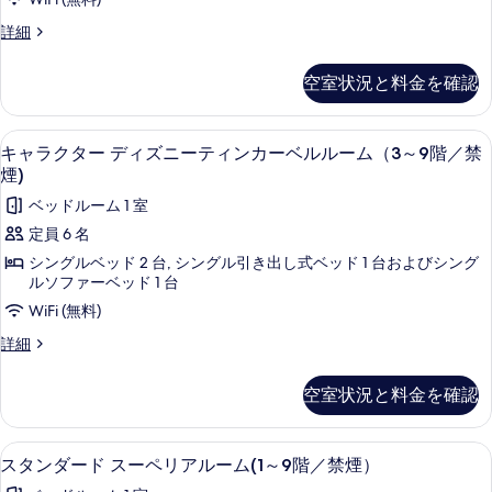
デ
ふ
階
す
の
/
ィ
キ
詳細
し
/
る
3~6
ャ
国
ぎ
ズ
禁
ラ
の
階
煙)
の
空室状況と料金を確認
ニ
ク
国
の
/
ア
タ
ー
の
詳
禁
ー
ア
リ
細
キャラクター ディズニーティンカーベルル
キ
ふ
7
デ
キャラクター ディズニーティンカーベルルーム（3～9階／禁
リ
煙)
ス
ャ
ィ
し
ス
煙)
の
ズ
ル
ル
ラ
ぎ
ベッドルーム 1 室
ニ
ー
す
ー
ク
の
ー
ム
定員 6 名
べ
ふ
ム
(3~8
タ
国
シングルベッド 2 台, シングル引き出し式ベッド 1 台およびシング
し
て
階
(3~8
ー
ルソファーベッド 1 台
の
ぎ
/
の
階
の
デ
WiFi (無料)
禁
ア
国
写
煙)
/
ィ
リ
キ
詳細
の
の
真
禁
ャ
ア
ズ
ス
詳
ラ
を
リ
煙)
細
空室状況と料金を確認
ニ
ル
ク
ス
表
の
タ
ー
ル
ー
ー
示
す
ー
スタンダード スーペリアルーム(1～9階
ス
テ
ム
5
デ
スタンダード スーペリアルーム(1～9階／禁煙）
ム
す
べ
タ
ィ
ィ
（3
（3