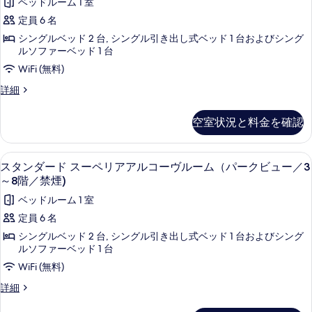
ベッドルーム 1 室
る
ズ
て
～
ン
ン
～
ニ
定員 6 名
8
の
ダ
カ
8
ー
階
シングルベッド 2 台, シングル引き出し式ベッド 1 台およびシング
写
テ
／
ー
階
ー
ルソファーベッド 1 台
ィ
禁
真
ド
／
ベ
ン
WiFi (無料)
煙)
を
カ
ス
禁
の
ル
ス
詳細
ー
詳
表
ー
煙)
タ
ル
ベ
細
ン
示
ル
ペ
の
ー
空室状況と料金を確認
ダ
ル
す
リ
す
ム
ー
ー
る
ド
ア
べ
ム
（3
羽毛の掛け布団、セーフティボックス (室
ス
7
ス
スタンダード スーペリアアルコーヴルーム（パークビュー／3
（3
ル
て
～
タ
ー
～8階／禁煙)
～
ペ
ー
の
9
9
ン
ベッドルーム 1 室
リ
階
階
ム
写
ダ
ア
定員 6 名
／
／
(1
ル
真
ー
禁
シングルベッド 2 台, シングル引き出し式ベッド 1 台およびシング
ー
煙)
～
禁
を
ド
ルソファーベッド 1 台
ム
の
9
煙)
表
(1
ス
WiFi (無料)
詳
～
階
の
細
示
ー
ス
詳細
9
／
す
タ
す
階
ペ
ン