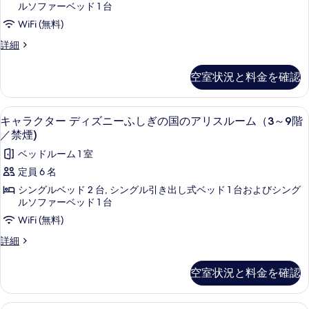
～
ヴ
3
ド
ルソファーベッド 1 台
コ
8
～
ル
ー
ス
WiFi (無料)
階
ヴ
8
／
ー
ー
ス
詳細
ル
禁
階
タ
ム
ー
ペ
煙)
ン
ム
／
(1
の
空室状況と料金を確認
リ
ダ
(1
詳
禁
～
ー
ア
～
細
ド
煙)
9
9
キャラクター ディズニーふしぎの国のアリ
キ
ア
5
ス
キャラクター ディズニーふしぎの国のアリスルーム（3～9階
階
階
の
ャ
ー
ル
／
／禁煙)
／
ペ
す
禁
ラ
コ
ベッドルーム 1 室
リ
煙）
禁
べ
ク
ー
ア
の
定員 6 名
煙）
て
ア
詳
タ
ヴ
シングルベッド 2 台, シングル引き出し式ベッド 1 台およびシング
ル
細
の
の
ー
ルソファーベッド 1 台
ル
コ
す
写
ー
デ
WiFi (無料)
ー
ヴ
べ
真
ィ
ム
キ
詳細
ル
て
を
ャ
ー
ズ
（パ
ラ
ム
の
表
空室状況と料金を確認
ニ
ー
ク
（パ
写
示
タ
ー
ー
ク
ー
真
ク
す
キャラクター ディズニー美女と野獣ルーム