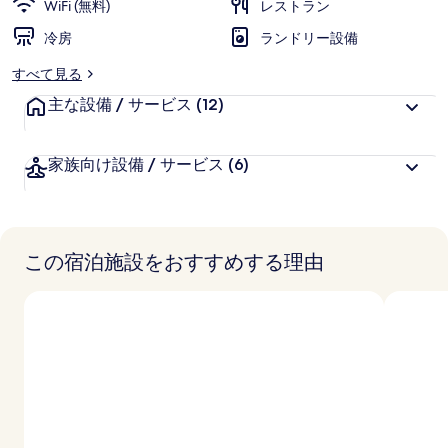
WiFi (無料)
レストラン
ラ
冷房
ランドリー設備
リ
ー
すべて見る
主な設備 / サービス
(12)
家族向け設備 / サービス
(6)
この宿泊施設をおすすめする理由