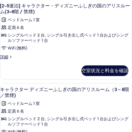
写
ル
ー
ル
[2-
羽毛の掛け布団、セーフティボックス (室
4
ン
[2-5連泊] キャラクター・ディズニーふしぎの国のアリスルー
ル
真
ペ
5
ー
ダ
ー
ム(3~8階 / 禁煙)
ー
を
連
リ
ム
ム
ベッドルーム 1 室
ド・
(3~9
表
泊]
ア
(3~9
ス
階
定員 6 名
示
キ
階
ー
ア
/
シングルベッド 2 台, シングル引き出し式ベッド 1 台およびシング
ペ
禁
す
/
ャ
ル
ルソファーベッド 1 台
リ
煙)
禁
る
ラ
コ
ア
WiFi (無料)
の
ア
煙)
詳
ク
ー
[2-
詳細
ル
細
の
タ
5
ヴ
コ
連
ー
す
ー・
ル
空室状況と料金を確認
泊]
ヴ
べ
デ
ー
キ
ル
ャ
て
ー
ィ
ム
羽毛の掛け布団、セーフティボックス (室
キ
6
ラ
キャラクター ディズニーふしぎの国のアリスルーム（3～8階
ム
の
ズ
(パ
ャ
ク
(パ
／禁煙)
タ
写
ニ
ー
ー
ラ
ベッドルーム 1 室
ー・
ク
真
ー
ク
ク
デ
ビ
定員 6 名
を
ィ
ふ
ビ
ュ
タ
シングルベッド 2 台, シングル引き出し式ベッド 1 台およびシング
ズ
ー
表
し
ュ
ー
ルソファーベッド 1 台
ニ
/
示
ぎ
ー
ー
WiFi (無料)
3~6